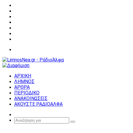
Facebook
X
YouTube
Instagram
Σύνδεση
Random
Article
Sidebar
Μενού
ΑΡΧΙΚΗ
ΛΗΜΝΟΣ
ΑΡΘΡΑ
ΠΕΡΙΟΔΙΚΟ
ΑΝΑΚΟΙΝΩΣΕΙΣ
ΑΚΟΥΣΤΕ ΡΑΔΙΟΑΛΦΑ
Random
Article
Αναζήτηση
για