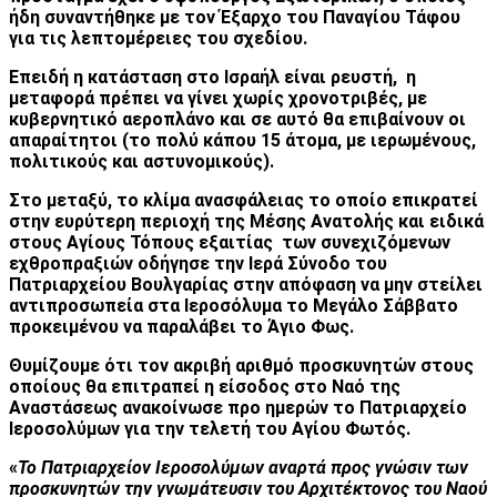
ήδη συναντήθηκε με τον Έξαρχο του Παναγίου Τάφου
για τις λεπτομέρειες του σχεδίου.
Επειδή η κατάσταση στο Ισραήλ είναι ρευστή, η
μεταφορά πρέπει να γίνει χωρίς χρονοτριβές, με
κυβερνητικό αεροπλάνο και σε αυτό θα επιβαίνουν οι
απαραίτητοι (το πολύ κάπου 15 άτομα, με ιερωμένους,
πολιτικούς και αστυνομικούς).
Στο μεταξύ, το κλίμα ανασφάλειας το οποίο επικρατεί
στην ευρύτερη περιοχή της Μέσης Ανατολής και ειδικά
στους Αγίους Τόπους εξαιτίας των συνεχιζόμενων
εχθροπραξιών οδήγησε την Ιερά Σύνοδο του
Πατριαρχείου Βουλγαρίας στην απόφαση να μην στείλει
αντιπροσωπεία στα Ιεροσόλυμα το Μεγάλο Σάββατο
προκειμένου να παραλάβει το Άγιο Φως.
Θυμίζουμε ότι τον ακριβή αριθμό προσκυνητών στους
οποίους θα επιτραπεί η είσοδος στο Ναό της
Αναστάσεως ανακοίνωσε προ ημερών το Πατριαρχείο
Ιεροσολύμων για την τελετή του Αγίου Φωτός.
«
Το Πατριαρχείον Ιεροσολύμων αναρτά προς γνώσιν των
προσκυνητών την γνωμάτευσιν του Αρχιτέκτονος του Ναού