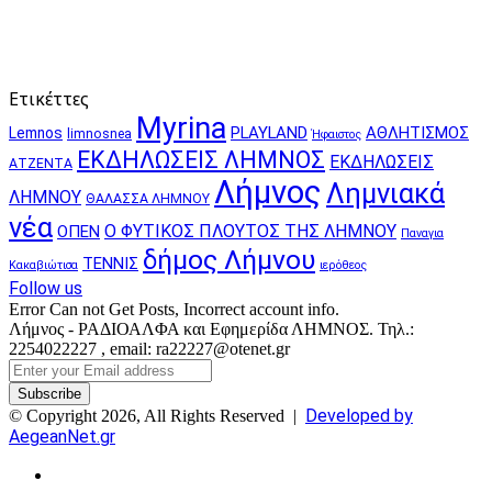
Ετικέττες
Myrina
PLAYLAND
ΑΘΛΗΤΙΣΜΟΣ
Lemnos
limnosnea
Ήφαιστος
ΕΚΔΗΛΩΣΕΙΣ ΛΗΜΝΟΣ
ΕΚΔΗΛΩΣΕΙΣ
ΑΤΖΕΝΤΑ
Λήμνος
Λημνιακά
ΛΗΜΝΟΥ
ΘΑΛΑΣΣΑ ΛΗΜΝΟΥ
νέα
Ο ΦΥΤΙΚΟΣ ΠΛΟΥΤΟΣ ΤΗΣ ΛΗΜΝΟΥ
ΟΠΕΝ
Παναγια
δήμος Λήμνου
ΤΕΝΝΙΣ
Κακαβιώτισα
ιερόθεος
Follow us
Error Can not Get Posts, Incorrect account info.
Λήμνος - ΡΑΔΙΟΑΛΦΑ και Εφημερίδα ΛΗΜΝΟΣ. Τηλ.:
2254022227 , email: ra22227@otenet.gr
Enter
your
Email
Developed by
© Copyright 2026, All Rights Reserved |
address
AegeanNet.gr
Facebook