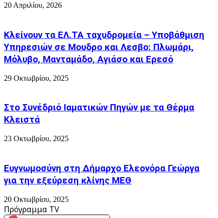
20 Απριλίου, 2026
Κλείνουν τα ΕΛ.ΤΑ ταχυδρομεία – Υποβάθμιση
Υπηρεσιών σε Μουδρο και Λεσβο: Πλωμάρι,
Μόλυβο, Μανταμάδο, Αγιάσο και Ερεσό
29 Οκτωβρίου, 2025
Στο Συνέδριό Ιαματικών Πηγών με τα Θέρμα
Κλειστά
23 Οκτωβρίου, 2025
Ευγνωμοσύνη στη Δήμαρχο Ελεονόρα Γεώργα
για την εξεύρεση κλίνης ΜΕΘ
20 Οκτωβρίου, 2025
Πρόγραμμα TV