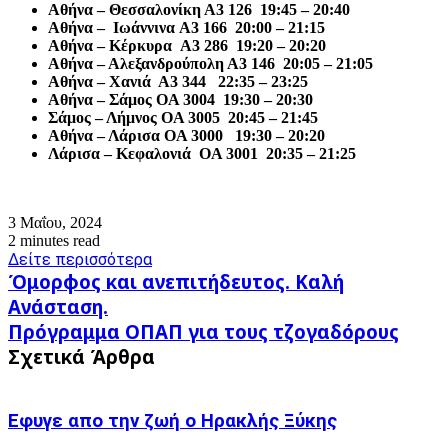
Αθήνα – Θεσσαλονίκη Α3 126 19:45 – 20:40
Αθήνα – Ιωάννινα A3 166 20:00 – 21:15
Αθήνα – Κέρκυρα A3 286 19:20 – 20:20
Αθήνα – Αλεξανδρούπολη Α3 146 20:05 – 21:05
Αθήνα – Χανιά Α3 344 22:35 – 23:25
Αθήνα – Σάμος OA 3004 19:30 – 20:30
Σάμος – Λήμνος OA 3005 20:45 – 21:45
Αθήνα – Λάρισα OA 3000 19:30 – 20:20
Λάρισα – Κεφαλονιά OA 3001 20:35 – 21:25
3 Μαΐου, 2024
2 minutes read
Δείτε περισσότερα
Όμορφος
Όμορφος και ανεπιτήδευτος. Καλή
και
Ανάσταση.
ανεπιτήδευτος.
Πρόγραμμα
Πρόγραμμα ΟΠΑΠ για τους τζογαδόρους
Καλή
ΟΠΑΠ
Ανάσταση.
Σχετικά Άρθρα
για
τους
τζογαδόρους
Εφυγε απο την ζωή o Ηρακλής Ξύκης