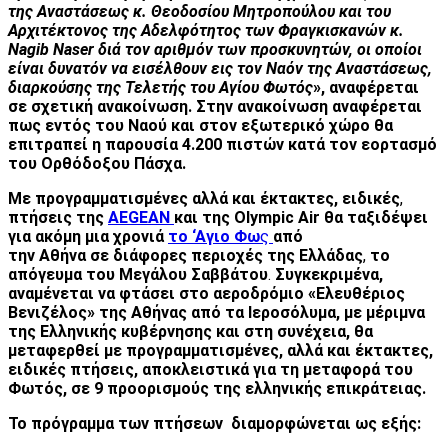
της Αναστάσεως κ. Θεοδοσίου Μητροπούλου και του
Αρχιτέκτονος της Αδελφότητος των Φραγκισκανών κ.
Nagib Naser διά τον αριθμόν των προσκυνητών, οι οποίοι
είναι δυνατόν να εισέλθουν εις τον Ναόν της Αναστάσεως,
διαρκούσης της Τελετής του Αγίου Φωτός
», αναφέρεται
σε σχετική ανακοίνωση. Στην ανακοίνωση αναφέρεται
πως εντός του Ναού και στον εξωτερικό χώρο θα
επιτραπεί η παρουσία 4.200 πιστών κατά τον εορτασμό
του Ορθόδοξου Πάσχα.
Με προγραμματισμένες αλλά και έκτακτες, ειδικές
,
πτήσεις της
AEGEAN
και της Olympic
Air θα ταξιδέψει
για ακόμη μια χρονιά
το
‘Αγιο Φω
ς
από
την Αθήνα
σε διάφορες περιοχές της Ελλάδας
,
το
απόγευμα του Μεγάλου Σαββάτου
.
Συγκεκριμένα,
αναμένεται να φτάσει στο αεροδρόμιο
«Ελευθέριος
Βενιζέλος» της Αθήνας από τα Ιεροσόλυμα, με μέριμνα
της Ελληνικής κυβέρνησης και στη συνέχεια, θα
μεταφερθεί με προγραμματισμένες, αλλά και έκτακτες,
ειδικές πτήσεις, αποκλειστικά για τη μεταφορά του
Φωτός, σε 9 προορισμούς της ελληνικής επικράτειας.
Το
πρόγραμμα των πτήσεων διαμορφώνεται ως εξής: