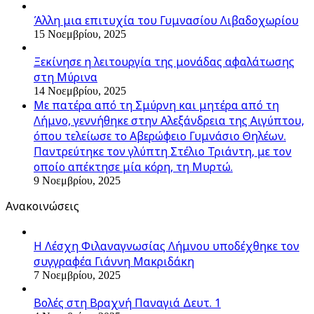
Άλλη μια επιτυχία του Γυμνασίου Λιβαδοχωρίου
15 Νοεμβρίου, 2025
Ξεκίνησε η λειτουργία της μονάδας αφαλάτωσης
στη Μύρινα
14 Νοεμβρίου, 2025
Με πατέρα από τη Σμύρνη και μητέρα από τη
Λήμνο, γεννήθηκε στην Αλεξάνδρεια της Αιγύπτου,
όπου τελείωσε το Αβερώφειο Γυμνάσιο Θηλέων.
Παντρεύτηκε τον γλύπτη Στέλιο Τριάντη, με τον
οποίο απέκτησε μία κόρη, τη Μυρτώ.
9 Νοεμβρίου, 2025
Ανακοινώσεις
Η Λέσχη Φιλαναγνωσίας Λήμνου υποδέχθηκε τον
συγγραφέα Γιάννη Μακριδάκη
7 Νοεμβρίου, 2025
Βολές στη Βραχνή Παναγιά Δευτ. 1