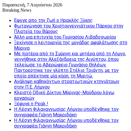
Παρασκευή, 7 Αυγούστου 2026
Breaking News
Εφυγε απο την ζωή o Ηρακλής Ξύκης
Φωταγώγηση του Χριστουγεννιάτικου Πάρκου στην
Πλατεία του Βάρους
Άλλη μια επιτυχία του Γυμνασίου Λιβαδοχωρίου
Ξεκίνησε η λειτουργία της μονάδας αφαλάτωσης στη
Μύρινα
Με πατέρα από τη Σμύρνη και μητέρα από τη Λήμνο,
γεννήθηκε στην Αλεξάνδρεια της Αιγύπτου, όπου
τελείωσε το Αβερώφειο Γυμνάσιο Θηλέων.
Παντρεύτηκε τον γλύπτη Στέλιο Τριάντη, με τον
οποίο απέκτησε μία κόρη, τη Μυρτώ.
Ανάληψη καθηκόντων στρατιωτικών κτηνιάτρων
στην Π.Ε. Λήμνου
Κλειστό Οδικό Δίκτυο Μύρινας-Μούδρου λόγω
εργασιών
Ξέφυγε η Ρεαλ !
Η Λέσχη Φιλαναγνωσίας Λήμνου υποδέχθηκε τον
συγγραφέα Γιάννη Μακριδάκη
Η Λέσχη Φιλαναγνωσίας Λήμνου υποδέχθηκε τον
συγγραφέα Γιάννη Μακριδάκη