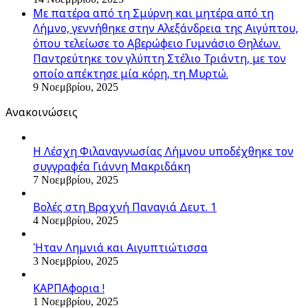
Με πατέρα από τη Σμύρνη και μητέρα από τη
Λήμνο, γεννήθηκε στην Αλεξάνδρεια της Αιγύπτου,
όπου τελείωσε το Αβερώφειο Γυμνάσιο Θηλέων.
Παντρεύτηκε τον γλύπτη Στέλιο Τριάντη, με τον
οποίο απέκτησε μία κόρη, τη Μυρτώ.
9 Νοεμβρίου, 2025
Ανακοινώσεις
Η Λέσχη Φιλαναγνωσίας Λήμνου υποδέχθηκε τον
συγγραφέα Γιάννη Μακριδάκη
7 Νοεμβρίου, 2025
Βολές στη Βραχνή Παναγιά Δευτ. 1
4 Νοεμβρίου, 2025
Ήταν Λημνιά και Αιγυπτιώτισσα
3 Νοεμβρίου, 2025
ΚΑΡΠΑφορια !
1 Νοεμβρίου, 2025