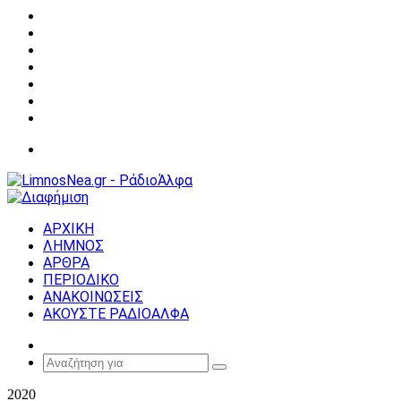
Facebook
X
YouTube
Instagram
Σύνδεση
Random
Article
Sidebar
Μενού
ΑΡΧΙΚΗ
ΛΗΜΝΟΣ
ΑΡΘΡΑ
ΠΕΡΙΟΔΙΚΟ
ΑΝΑΚΟΙΝΩΣΕΙΣ
ΑΚΟΥΣΤΕ ΡΑΔΙΟΑΛΦΑ
Random
Article
Αναζήτηση
για
2020