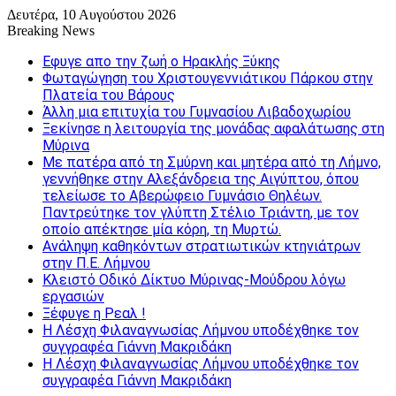
Δευτέρα, 10 Αυγούστου 2026
Breaking News
Εφυγε απο την ζωή o Ηρακλής Ξύκης
Φωταγώγηση του Χριστουγεννιάτικου Πάρκου στην
Πλατεία του Βάρους
Άλλη μια επιτυχία του Γυμνασίου Λιβαδοχωρίου
Ξεκίνησε η λειτουργία της μονάδας αφαλάτωσης στη
Μύρινα
Με πατέρα από τη Σμύρνη και μητέρα από τη Λήμνο,
γεννήθηκε στην Αλεξάνδρεια της Αιγύπτου, όπου
τελείωσε το Αβερώφειο Γυμνάσιο Θηλέων.
Παντρεύτηκε τον γλύπτη Στέλιο Τριάντη, με τον
οποίο απέκτησε μία κόρη, τη Μυρτώ.
Ανάληψη καθηκόντων στρατιωτικών κτηνιάτρων
στην Π.Ε. Λήμνου
Κλειστό Οδικό Δίκτυο Μύρινας-Μούδρου λόγω
εργασιών
Ξέφυγε η Ρεαλ !
Η Λέσχη Φιλαναγνωσίας Λήμνου υποδέχθηκε τον
συγγραφέα Γιάννη Μακριδάκη
Η Λέσχη Φιλαναγνωσίας Λήμνου υποδέχθηκε τον
συγγραφέα Γιάννη Μακριδάκη