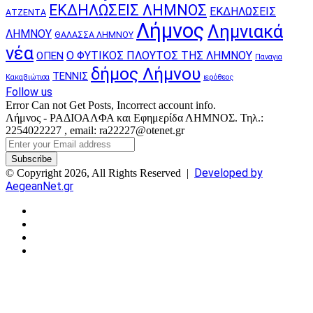
ΕΚΔΗΛΩΣΕΙΣ ΛΗΜΝΟΣ
ΕΚΔΗΛΩΣΕΙΣ
ΑΤΖΕΝΤΑ
Λήμνος
Λημνιακά
ΛΗΜΝΟΥ
ΘΑΛΑΣΣΑ ΛΗΜΝΟΥ
νέα
Ο ΦΥΤΙΚΟΣ ΠΛΟΥΤΟΣ ΤΗΣ ΛΗΜΝΟΥ
ΟΠΕΝ
Παναγια
δήμος Λήμνου
ΤΕΝΝΙΣ
Κακαβιώτισα
ιερόθεος
Follow us
Error Can not Get Posts, Incorrect account info.
Λήμνος - ΡΑΔΙΟΑΛΦΑ και Εφημερίδα ΛΗΜΝΟΣ. Τηλ.:
2254022227 , email: ra22227@otenet.gr
Enter
your
Email
Developed by
© Copyright 2026, All Rights Reserved |
address
AegeanNet.gr
Facebook
X
YouTube
Instagram
Facebook
X
Back
to
top