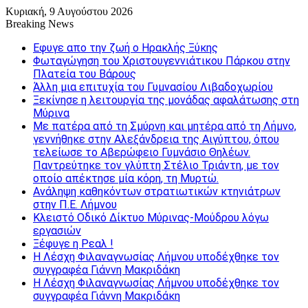
Κυριακή, 9 Αυγούστου 2026
Breaking News
Εφυγε απο την ζωή o Ηρακλής Ξύκης
Φωταγώγηση του Χριστουγεννιάτικου Πάρκου στην
Πλατεία του Βάρους
Άλλη μια επιτυχία του Γυμνασίου Λιβαδοχωρίου
Ξεκίνησε η λειτουργία της μονάδας αφαλάτωσης στη
Μύρινα
Με πατέρα από τη Σμύρνη και μητέρα από τη Λήμνο,
γεννήθηκε στην Αλεξάνδρεια της Αιγύπτου, όπου
τελείωσε το Αβερώφειο Γυμνάσιο Θηλέων.
Παντρεύτηκε τον γλύπτη Στέλιο Τριάντη, με τον
οποίο απέκτησε μία κόρη, τη Μυρτώ.
Ανάληψη καθηκόντων στρατιωτικών κτηνιάτρων
στην Π.Ε. Λήμνου
Κλειστό Οδικό Δίκτυο Μύρινας-Μούδρου λόγω
εργασιών
Ξέφυγε η Ρεαλ !
Η Λέσχη Φιλαναγνωσίας Λήμνου υποδέχθηκε τον
συγγραφέα Γιάννη Μακριδάκη
Η Λέσχη Φιλαναγνωσίας Λήμνου υποδέχθηκε τον
συγγραφέα Γιάννη Μακριδάκη