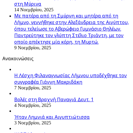
στη Μύρινα
14 Νοεμβρίου, 2025
Με πατέρα από τη Σμύρνη και μητέρα από τη
Λήμνο, γεννήθηκε στην Αλεξάνδρεια της Αιγύπτου,
όπου τελείωσε το Αβερώφειο Γυμνάσιο Θηλέων.
Παντρεύτηκε τον γλύπτη Στέλιο Τριάντη, με τον
οποίο απέκτησε μία κόρη, τη Μυρτώ.
9 Νοεμβρίου, 2025
Ανακοινώσεις
Η Λέσχη Φιλαναγνωσίας Λήμνου υποδέχθηκε τον
συγγραφέα Γιάννη Μακριδάκη
7 Νοεμβρίου, 2025
Βολές στη Βραχνή Παναγιά Δευτ. 1
4 Νοεμβρίου, 2025
Ήταν Λημνιά και Αιγυπτιώτισσα
3 Νοεμβρίου, 2025