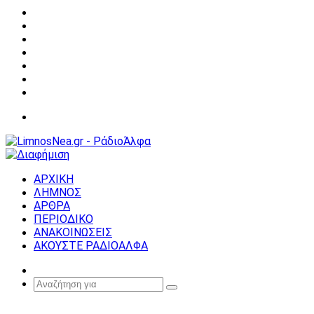
Facebook
X
YouTube
Instagram
Σύνδεση
Random
Article
Sidebar
Μενού
ΑΡΧΙΚΗ
ΛΗΜΝΟΣ
ΑΡΘΡΑ
ΠΕΡΙΟΔΙΚΟ
ΑΝΑΚΟΙΝΩΣΕΙΣ
ΑΚΟΥΣΤΕ ΡΑΔΙΟΑΛΦΑ
Random
Article
Αναζήτηση
για