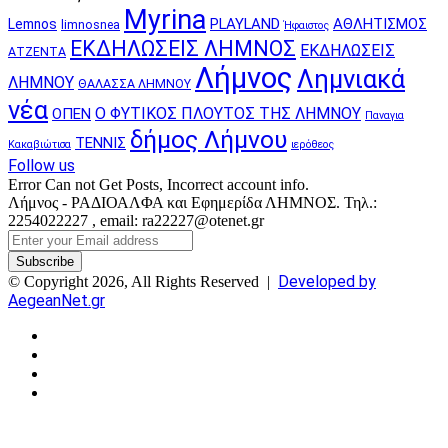
Myrina
PLAYLAND
ΑΘΛΗΤΙΣΜΟΣ
Lemnos
limnosnea
Ήφαιστος
ΕΚΔΗΛΩΣΕΙΣ ΛΗΜΝΟΣ
ΕΚΔΗΛΩΣΕΙΣ
ΑΤΖΕΝΤΑ
Λήμνος
Λημνιακά
ΛΗΜΝΟΥ
ΘΑΛΑΣΣΑ ΛΗΜΝΟΥ
νέα
Ο ΦΥΤΙΚΟΣ ΠΛΟΥΤΟΣ ΤΗΣ ΛΗΜΝΟΥ
ΟΠΕΝ
Παναγια
δήμος Λήμνου
ΤΕΝΝΙΣ
Κακαβιώτισα
ιερόθεος
Follow us
Error Can not Get Posts, Incorrect account info.
Λήμνος - ΡΑΔΙΟΑΛΦΑ και Εφημερίδα ΛΗΜΝΟΣ. Τηλ.:
2254022227 , email: ra22227@otenet.gr
Enter
your
Email
Developed by
© Copyright 2026, All Rights Reserved |
address
AegeanNet.gr
Facebook
X
YouTube
Instagram
Facebook
X
Back
to