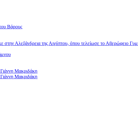
του Βάρους
κε στην Αλεξάνδρεια της Αιγύπτου, όπου τελείωσε το Αβερώφειο Γυμ
ήμνου
 Γιάννη Μακριδάκη
 Γιάννη Μακριδάκη