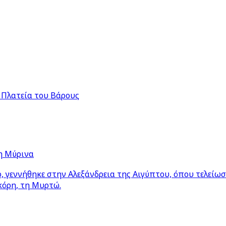
 Πλατεία του Βάρους
η Μύρινα
 γεννήθηκε στην Αλεξάνδρεια της Αιγύπτου, όπου τελείω
κόρη, τη Μυρτώ.