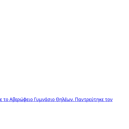
σε το Αβερώφειο Γυμνάσιο Θηλέων. Παντρεύτηκε τον