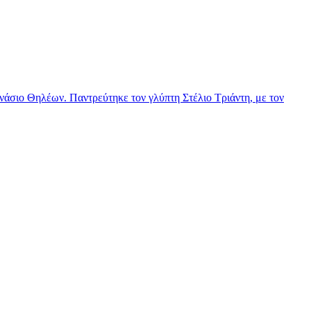
νάσιο Θηλέων. Παντρεύτηκε τον γλύπτη Στέλιο Τριάντη, με τον