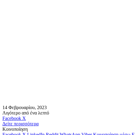
14 Φεβρουαρίου, 2023
Λιγότερο από ένα λεπτό
Messenger
Messenger
WhatsApp
Viber
Κοινοποίηση
Facebook
X
μέσω
Δείτε περισσότερα
E-
Κοινοποίηση
mail
Facebook
X
LinkedIn
Reddit
WhatsApp
Viber
Κοινοποίηση μέσω E