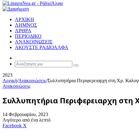
ΑΡΧΙΚΗ
ΛΗΜΝΟΣ
ΑΡΘΡΑ
ΠΕΡΙΟΔΙΚΟ
ΑΝΑΚΟΙΝΩΣΕΙΣ
ΑΚΟΥΣΤΕ ΡΑΔΙΟΑΛΦΑ
Random
Article
Αναζήτηση
για
2023
Αρχική
/
Ανακοινώσεις
/
Συλλυπητήρια Περιφερειαρχη στη Χρ. Καλογήρ
Ανακοινώσεις
Συλλυπητήρια Περιφερειαρχη στη Χ
14 Φεβρουαρίου, 2023
Λιγότερο από ένα λεπτό
Messenger
Messenger
WhatsApp
Viber
Κοινοποίηση
Facebook
X
μέσω
E-