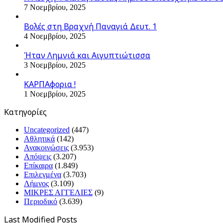
7 Νοεμβρίου, 2025
Βολές στη Βραχνή Παναγιά Δευτ. 1
4 Νοεμβρίου, 2025
Ήταν Λημνιά και Αιγυπτιώτισσα
3 Νοεμβρίου, 2025
ΚΑΡΠΑφορια !
1 Νοεμβρίου, 2025
Kατηγορίες
Uncategorized
(447)
Αθλητικά
(142)
Ανακοινώσεις
(3.953)
Απόψεις
(3.207)
Επίκαιρα
(1.849)
Επιλεγμένα
(3.703)
Λήμνος
(3.109)
ΜΙΚΡΕΣ ΑΓΓΕΛΙΕΣ
(9)
Περιοδικό
(3.639)
Last Modified Posts