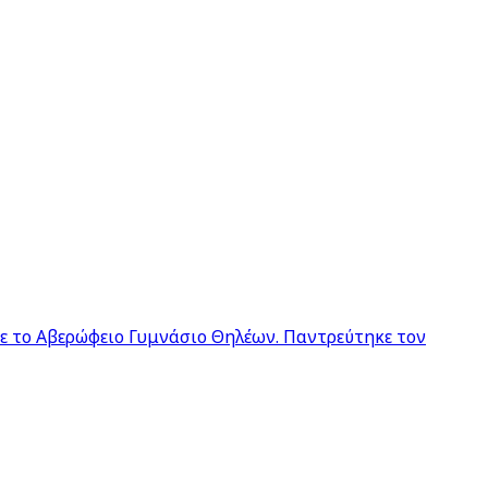
σε το Αβερώφειο Γυμνάσιο Θηλέων. Παντρεύτηκε τον