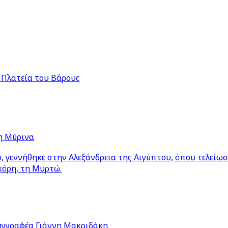
 Πλατεία του Βάρους
η Μύρινα
 γεννήθηκε στην Αλεξάνδρεια της Αιγύπτου, όπου τελείω
κόρη, τη Μυρτώ.
υγγραφέα Γιάννη Μακριδάκη