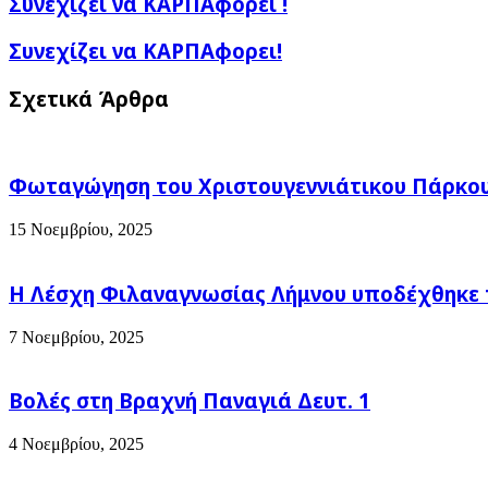
Συνεχίζει να ΚΑΡΠΑφορεί !
να
ΚΑΡΠΑφορεί
Συνεχίζει
Συνεχίζει να ΚΑΡΠΑφορει!
!
να
ΚΑΡΠΑφορει!
Σχετικά Άρθρα
Φωταγώγηση του Χριστουγεννιάτικου Πάρκου
15 Νοεμβρίου, 2025
Η Λέσχη Φιλαναγνωσίας Λήμνου υποδέχθηκε 
7 Νοεμβρίου, 2025
Βολές στη Βραχνή Παναγιά Δευτ. 1
4 Νοεμβρίου, 2025