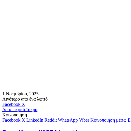
mail
1 Νοεμβρίου, 2025
Λιγότερο από ένα λεπτό
Messenger
Messenger
WhatsApp
Viber
Κοινοποίηση
Facebook
X
μέσω
Δείτε περισσότερα
E-
Κοινοποίηση
mail
Facebook
X
LinkedIn
Reddit
WhatsApp
Viber
Κοινοποίηση μέσω E
Συνεχίζει