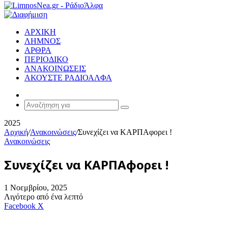
ΑΡΧΙΚΗ
ΛΗΜΝΟΣ
ΑΡΘΡΑ
ΠΕΡΙΟΔΙΚΟ
ΑΝΑΚΟΙΝΩΣΕΙΣ
ΑΚΟΥΣΤΕ ΡΑΔΙΟΑΛΦΑ
Random
Article
Αναζήτηση
για
2025
Αρχική
/
Ανακοινώσεις
/
Συνεχίζει να ΚΑΡΠΑφορει !
Ανακοινώσεις
Συνεχίζει να ΚΑΡΠΑφορει !
1 Νοεμβρίου, 2025
Λιγότερο από ένα λεπτό
Messenger
Messenger
WhatsApp
Viber
Κοινοποίηση
Facebook
X
μέσω
E-