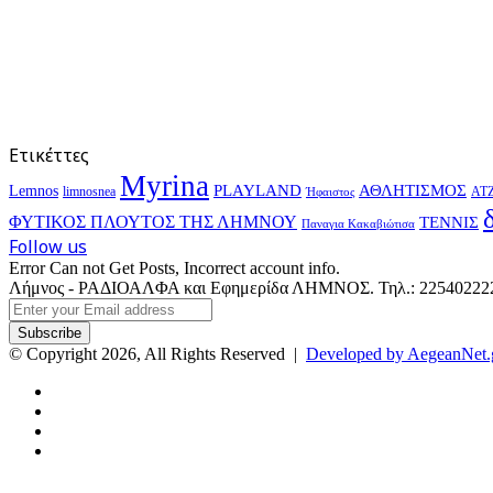
Ετικέττες
Myrina
PLAYLAND
ΑΘΛΗΤΙΣΜΟΣ
Lemnos
limnosnea
ΑΤ
Ήφαιστος
ΦΥΤΙΚΟΣ ΠΛΟΥΤΟΣ ΤΗΣ ΛΗΜΝΟΥ
ΤΕΝΝΙΣ
Παναγια Κακαβιώτισα
Follow us
Error Can not Get Posts, Incorrect account info.
Λήμνος - ΡΑΔΙΟΑΛΦΑ και Εφημερίδα ΛΗΜΝΟΣ. Τηλ.: 2254022227 
Enter
your
Email
© Copyright 2026, All Rights Reserved |
Developed by AegeanNet.
address
Facebook
X
YouTube
Instagram
Facebook
X
Back