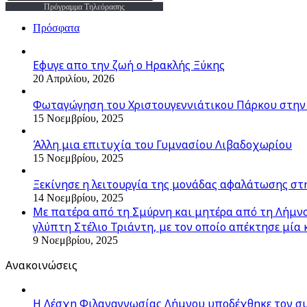
Πρόγραμμα Τηλεόρασης
Πρόσφατα
Εφυγε απο την ζωή o Ηρακλής Ξύκης
20 Απριλίου, 2026
Φωταγώγηση του Χριστουγεννιάτικου Πάρκου στην
15 Νοεμβρίου, 2025
Άλλη μια επιτυχία του Γυμνασίου Λιβαδοχωρίου
15 Νοεμβρίου, 2025
Ξεκίνησε η λειτουργία της μονάδας αφαλάτωσης στ
14 Νοεμβρίου, 2025
Με πατέρα από τη Σμύρνη και μητέρα από τη Λήμνο,
γλύπτη Στέλιο Τριάντη, με τον οποίο απέκτησε μία 
9 Νοεμβρίου, 2025
Ανακοινώσεις
Η Λέσχη Φιλαναγνωσίας Λήμνου υποδέχθηκε τον σ