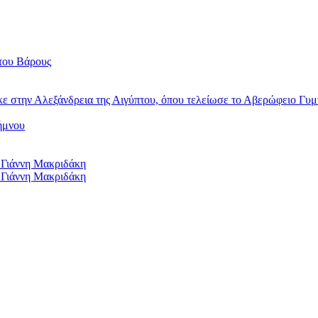
του Βάρους
κε στην Αλεξάνδρεια της Αιγύπτου, όπου τελείωσε το Αβερώφειο Γυμ
ήμνου
 Γιάννη Μακριδάκη
 Γιάννη Μακριδάκη