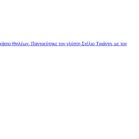
νάσιο Θηλέων. Παντρεύτηκε τον γλύπτη Στέλιο Τριάντη, με τον