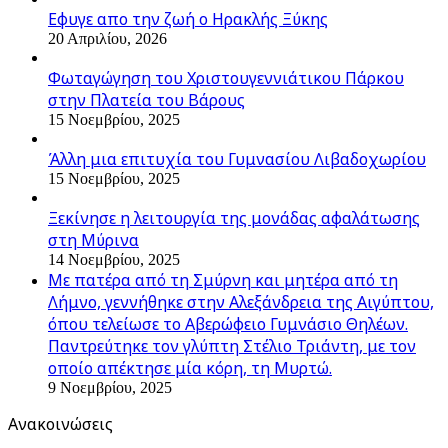
Εφυγε απο την ζωή o Ηρακλής Ξύκης
20 Απριλίου, 2026
Φωταγώγηση του Χριστουγεννιάτικου Πάρκου
στην Πλατεία του Βάρους
15 Νοεμβρίου, 2025
Άλλη μια επιτυχία του Γυμνασίου Λιβαδοχωρίου
15 Νοεμβρίου, 2025
Ξεκίνησε η λειτουργία της μονάδας αφαλάτωσης
στη Μύρινα
14 Νοεμβρίου, 2025
Με πατέρα από τη Σμύρνη και μητέρα από τη
Λήμνο, γεννήθηκε στην Αλεξάνδρεια της Αιγύπτου,
όπου τελείωσε το Αβερώφειο Γυμνάσιο Θηλέων.
Παντρεύτηκε τον γλύπτη Στέλιο Τριάντη, με τον
οποίο απέκτησε μία κόρη, τη Μυρτώ.
9 Νοεμβρίου, 2025
Ανακοινώσεις