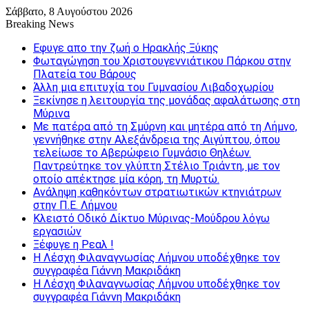
Σάββατο, 8 Αυγούστου 2026
Breaking News
Εφυγε απο την ζωή o Ηρακλής Ξύκης
Φωταγώγηση του Χριστουγεννιάτικου Πάρκου στην
Πλατεία του Βάρους
Άλλη μια επιτυχία του Γυμνασίου Λιβαδοχωρίου
Ξεκίνησε η λειτουργία της μονάδας αφαλάτωσης στη
Μύρινα
Με πατέρα από τη Σμύρνη και μητέρα από τη Λήμνο,
γεννήθηκε στην Αλεξάνδρεια της Αιγύπτου, όπου
τελείωσε το Αβερώφειο Γυμνάσιο Θηλέων.
Παντρεύτηκε τον γλύπτη Στέλιο Τριάντη, με τον
οποίο απέκτησε μία κόρη, τη Μυρτώ.
Ανάληψη καθηκόντων στρατιωτικών κτηνιάτρων
στην Π.Ε. Λήμνου
Κλειστό Οδικό Δίκτυο Μύρινας-Μούδρου λόγω
εργασιών
Ξέφυγε η Ρεαλ !
Η Λέσχη Φιλαναγνωσίας Λήμνου υποδέχθηκε τον
συγγραφέα Γιάννη Μακριδάκη
Η Λέσχη Φιλαναγνωσίας Λήμνου υποδέχθηκε τον
συγγραφέα Γιάννη Μακριδάκη