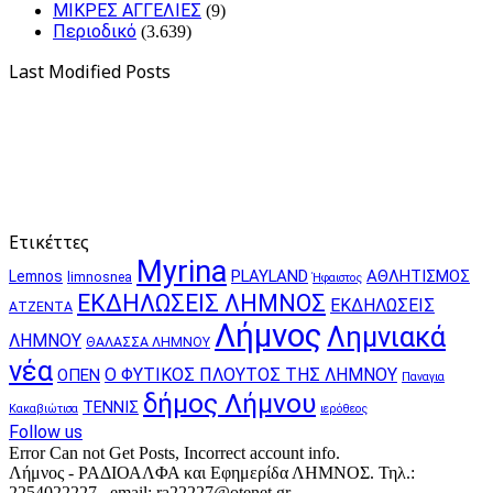
ΜΙΚΡΕΣ ΑΓΓΕΛΙΕΣ
(9)
Περιοδικό
(3.639)
Last Modified Posts
Ετικέττες
Myrina
PLAYLAND
ΑΘΛΗΤΙΣΜΟΣ
Lemnos
limnosnea
Ήφαιστος
ΕΚΔΗΛΩΣΕΙΣ ΛΗΜΝΟΣ
ΕΚΔΗΛΩΣΕΙΣ
ΑΤΖΕΝΤΑ
Λήμνος
Λημνιακά
ΛΗΜΝΟΥ
ΘΑΛΑΣΣΑ ΛΗΜΝΟΥ
νέα
Ο ΦΥΤΙΚΟΣ ΠΛΟΥΤΟΣ ΤΗΣ ΛΗΜΝΟΥ
ΟΠΕΝ
Παναγια
δήμος Λήμνου
ΤΕΝΝΙΣ
Κακαβιώτισα
ιερόθεος
Follow us
Error Can not Get Posts, Incorrect account info.
Λήμνος - ΡΑΔΙΟΑΛΦΑ και Εφημερίδα ΛΗΜΝΟΣ. Τηλ.:
2254022227 , email: ra22227@otenet.gr