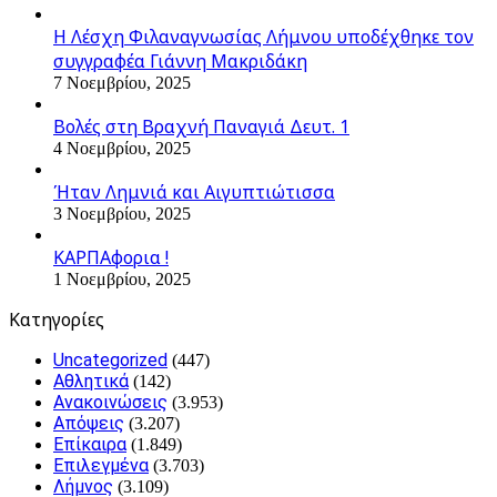
Η Λέσχη Φιλαναγνωσίας Λήμνου υποδέχθηκε τον
συγγραφέα Γιάννη Μακριδάκη
7 Νοεμβρίου, 2025
Βολές στη Βραχνή Παναγιά Δευτ. 1
4 Νοεμβρίου, 2025
Ήταν Λημνιά και Αιγυπτιώτισσα
3 Νοεμβρίου, 2025
ΚΑΡΠΑφορια !
1 Νοεμβρίου, 2025
Kατηγορίες
Uncategorized
(447)
Αθλητικά
(142)
Ανακοινώσεις
(3.953)
Απόψεις
(3.207)
Επίκαιρα
(1.849)
Επιλεγμένα
(3.703)
Λήμνος
(3.109)