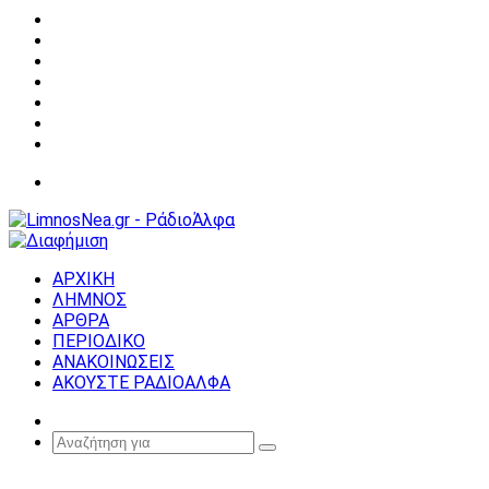
Facebook
X
YouTube
Instagram
Σύνδεση
Random
Article
Sidebar
Μενού
ΑΡΧΙΚΗ
ΛΗΜΝΟΣ
ΑΡΘΡΑ
ΠΕΡΙΟΔΙΚΟ
ΑΝΑΚΟΙΝΩΣΕΙΣ
ΑΚΟΥΣΤΕ ΡΑΔΙΟΑΛΦΑ
Random
Article
Αναζήτηση
για