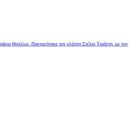
νάσιο Θηλέων. Παντρεύτηκε τον γλύπτη Στέλιο Τριάντη, με τον