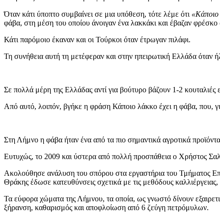
Όταν κάτι ύποπτο συμβαίνει σε μια υπόθεση, τότε λέμε ότι
«Κάποιο 
φάβα, στη μέση του οποίου άνοιγαν ένα λακκάκι και έβαζαν φρέσκο
Κάτι παρόμοιο έκαναν και οι Τούρκοι όταν έτρωγαν πιλάφι.
Τη συνήθεια αυτή τη μετέφεραν και στην ηπειρωτική Ελλάδα όταν 
Σε πολλά μέρη της Ελλάδας αντί για βούτυρο βάζουν 1-2 κουταλιές ε
Από αυτό, λοιπόν, βγήκε η φράση Κάποιο λάκκο έχει η φάβα, που, 
Στη Λήμνο η φάβα ήταν ένα από τα πιο σημαντικά αγροτικά προϊόντα
Ευτυχώς, το 2009 και ύστερα από πολλή προσπάθεια ο Χρήστος Σαλ
Ακολούθησε ανάλυση του σπόρου στα εργαστήρια του Τμήματος Επι
Θράκης έδωσε κατευθύνσεις σχετικά με τις μεθόδους καλλιέργειας,
Τα εύφορα χώματα της Λήμνου, τα οποία, ως γνωστό δίνουν εξαιρετικ
ξήρανση, καθαρισμός και αποφλοίωση από 6 ζεύγη πετρόμυλων.