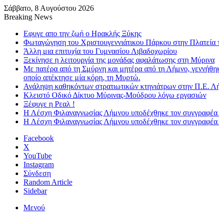
Σάββατο, 8 Αυγούστου 2026
Breaking News
Εφυγε απο την ζωή o Ηρακλής Ξύκης
Φωταγώγηση του Χριστουγεννιάτικου Πάρκου στην Πλατεία 
Άλλη μια επιτυχία του Γυμνασίου Λιβαδοχωρίου
Ξεκίνησε η λειτουργία της μονάδας αφαλάτωσης στη Μύρινα
Με πατέρα από τη Σμύρνη και μητέρα από τη Λήμνο, γεννήθη
οποίο απέκτησε μία κόρη, τη Μυρτώ.
Ανάληψη καθηκόντων στρατιωτικών κτηνιάτρων στην Π.Ε. Λ
Κλειστό Οδικό Δίκτυο Μύρινας-Μούδρου λόγω εργασιών
Ξέφυγε η Ρεαλ !
Η Λέσχη Φιλαναγνωσίας Λήμνου υποδέχθηκε τον συγγραφέα
Η Λέσχη Φιλαναγνωσίας Λήμνου υποδέχθηκε τον συγγραφέα
Facebook
X
YouTube
Instagram
Σύνδεση
Random Article
Sidebar
Μενού