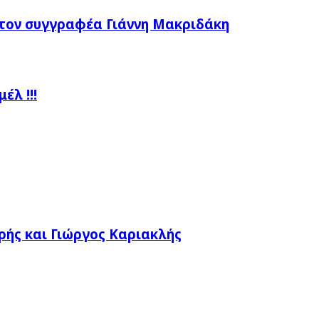
τον συγγραφέα Γιάννη Μακριδάκη
λ !!!
ής και Γιώργος Καριακλής