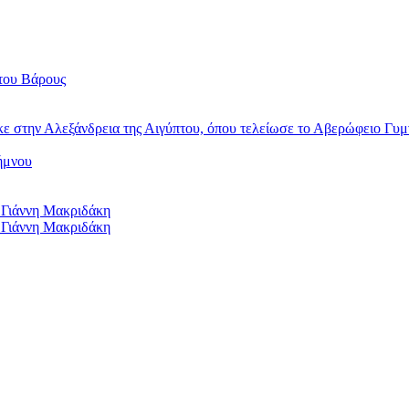
του Βάρους
κε στην Αλεξάνδρεια της Αιγύπτου, όπου τελείωσε το Αβερώφειο Γυμ
ήμνου
 Γιάννη Μακριδάκη
 Γιάννη Μακριδάκη