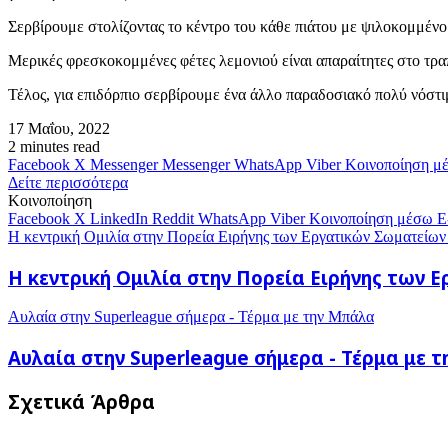
Σερβίρουμε στολίζοντας το κέντρο του κάθε πιάτου με ψιλοκομμένο
Μερικές φρεσκοκομμένες φέτες λεμονιού είναι απαραίτητες στο τραπ
Τέλος, για επιδόρπιο σερβίρουμε ένα άλλο παραδοσιακό πολύ νόστι
17 Μαΐου, 2022
2 minutes read
Facebook
X
Messenger
Messenger
WhatsApp
Viber
Κοινοποίηση μ
Δείτε περισσότερα
Κοινοποίηση
Facebook
X
LinkedIn
Reddit
WhatsApp
Viber
Κοινοποίηση μέσω E
Η κεντρική Ομιλία στην Πορεία Ειρήνης των Εργατικών Σωματείων 
Η κεντρική Ομιλία στην Πορεία Ειρήνης των 
Αυλαία στην Superleague σήμερα - Τέρμα με την Μπάλα
Αυλαία στην Superleague σήμερα - Τέρμα με 
Σχετικά Άρθρα