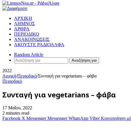
ΑΡΧΙΚΗ
ΛΗΜΝΟΣ
ΑΡΘΡΑ
ΠΕΡΙΟΔΙΚΟ
ΑΝΑΚΟΙΝΩΣΕΙΣ
ΑΚΟΥΣΤΕ ΡΑΔΙΟΑΛΦΑ
Random Article
Αναζήτηση για
2022
Αρχική
/
Περιοδικό
/
Συνταγή για vegetarians – φάβα
Περιοδικό
Συνταγή για vegetarians – φάβα
17 Μαΐου, 2022
2 minutes read
Facebook
X
Messenger
Messenger
WhatsApp
Viber
Κοινοποίηση μ