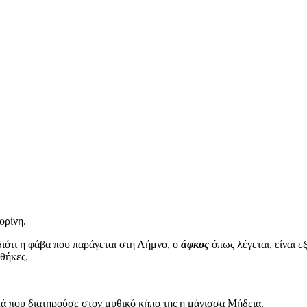
ορίνη.
διότι η φάβα που παράγεται στη Λήμνο, ο
άφκος
όπως λέγεται, είναι ε
θήκες.
τά που διατηρούσε στον μυθικό κήπο της η μάγισσα Μήδεια.