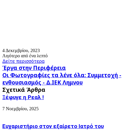
4 Δεκεμβρίου, 2023
Λιγότερο από ένα λεπτό
Δείτε περισσότερα
Έργα
Έργα στην Περιφέρεια
στην
Οι
Οι Φωτογραφίες τα λένε όλα: Συμμετοχή -
Περιφέρεια
Φωτογραφίες
ενθουσιασμός - Δ.ΙΕΚ Λημνου
τα
Σχετικά Άρθρα
λένε
όλα:
Ξέφυγε η Ρεαλ !
Συμμετοχή
-
7 Νοεμβρίου, 2025
ενθουσιασμός
-
Δ.ΙΕΚ
Ευχαριστήριο στον εξαίρετο Ιατρό του
Λημνου