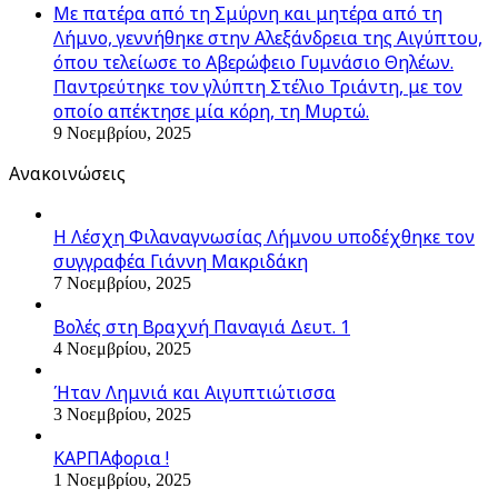
Με πατέρα από τη Σμύρνη και μητέρα από τη
Λήμνο, γεννήθηκε στην Αλεξάνδρεια της Αιγύπτου,
όπου τελείωσε το Αβερώφειο Γυμνάσιο Θηλέων.
Παντρεύτηκε τον γλύπτη Στέλιο Τριάντη, με τον
οποίο απέκτησε μία κόρη, τη Μυρτώ.
9 Νοεμβρίου, 2025
Ανακοινώσεις
Η Λέσχη Φιλαναγνωσίας Λήμνου υποδέχθηκε τον
συγγραφέα Γιάννη Μακριδάκη
7 Νοεμβρίου, 2025
Βολές στη Βραχνή Παναγιά Δευτ. 1
4 Νοεμβρίου, 2025
Ήταν Λημνιά και Αιγυπτιώτισσα
3 Νοεμβρίου, 2025
ΚΑΡΠΑφορια !
1 Νοεμβρίου, 2025