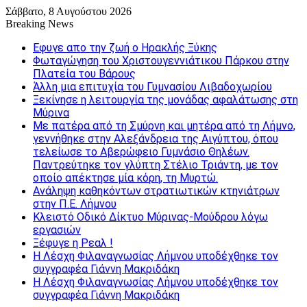
Σάββατο, 8 Αυγούστου 2026
Breaking News
Εφυγε απο την ζωή o Ηρακλής Ξύκης
Φωταγώγηση του Χριστουγεννιάτικου Πάρκου στην
Πλατεία του Βάρους
Άλλη μια επιτυχία του Γυμνασίου Λιβαδοχωρίου
Ξεκίνησε η λειτουργία της μονάδας αφαλάτωσης στη
Μύρινα
Με πατέρα από τη Σμύρνη και μητέρα από τη Λήμνο,
γεννήθηκε στην Αλεξάνδρεια της Αιγύπτου, όπου
τελείωσε το Αβερώφειο Γυμνάσιο Θηλέων.
Παντρεύτηκε τον γλύπτη Στέλιο Τριάντη, με τον
οποίο απέκτησε μία κόρη, τη Μυρτώ.
Ανάληψη καθηκόντων στρατιωτικών κτηνιάτρων
στην Π.Ε. Λήμνου
Κλειστό Οδικό Δίκτυο Μύρινας-Μούδρου λόγω
εργασιών
Ξέφυγε η Ρεαλ !
Η Λέσχη Φιλαναγνωσίας Λήμνου υποδέχθηκε τον
συγγραφέα Γιάννη Μακριδάκη
Η Λέσχη Φιλαναγνωσίας Λήμνου υποδέχθηκε τον
συγγραφέα Γιάννη Μακριδάκη