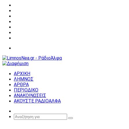
Facebook
X
YouTube
Instagram
Σύνδεση
Random
Article
Sidebar
Μενού
ΑΡΧΙΚΗ
ΛΗΜΝΟΣ
ΑΡΘΡΑ
ΠΕΡΙΟΔΙΚΟ
ΑΝΑΚΟΙΝΩΣΕΙΣ
ΑΚΟΥΣΤΕ ΡΑΔΙΟΑΛΦΑ
Random
Article
Αναζήτηση
για