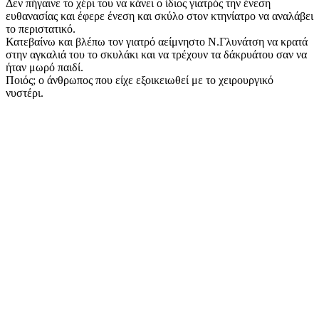
Δεν πήγαινε το χέρι του να κάνει ο ίδιος γιατρός την ένεση
ευθανασίας και έφερε ένεση και σκύλο στον κτηνίατρο να αναλάβει
το περιστατικό.
Κατεβαίνω και βλέπω τον γιατρό αείμνηστο Ν.Γλυνάτση να κρατά
στην αγκαλιά του το σκυλάκι και να τρέχουν τα δάκρυάτου σαν να
ήταν μωρό παιδί.
Ποιός; ο άνθρωπος που είχε εξοικειωθεί με το χειρουργικό
νυστέρι.