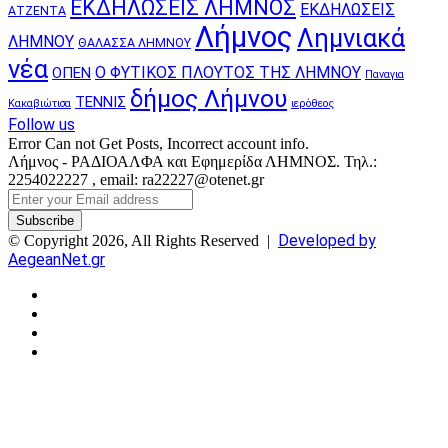
ΕΚΔΗΛΩΣΕΙΣ ΛΗΜΝΟΣ
ΕΚΔΗΛΩΣΕΙΣ
ΑΤΖΕΝΤΑ
Λήμνος
Λημνιακά
ΛΗΜΝΟΥ
ΘΑΛΑΣΣΑ ΛΗΜΝΟΥ
νέα
Ο ΦΥΤΙΚΟΣ ΠΛΟΥΤΟΣ ΤΗΣ ΛΗΜΝΟΥ
ΟΠΕΝ
Παναγια
δήμος Λήμνου
ΤΕΝΝΙΣ
Κακαβιώτισα
ιερόθεος
Follow us
Error Can not Get Posts, Incorrect account info.
Λήμνος - ΡΑΔΙΟΑΛΦΑ και Εφημερίδα ΛΗΜΝΟΣ. Τηλ.:
2254022227 , email: ra22227@otenet.gr
Enter
your
Email
Developed by
© Copyright 2026, All Rights Reserved |
address
AegeanNet.gr
Facebook
X
YouTube
Instagram
Facebook
X
Back
to
top
button