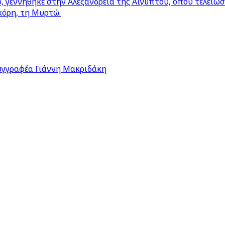
 γεννήθηκε στην Αλεξάνδρεια της Αιγύπτου, όπου τελείω
κόρη, τη Μυρτώ.
υγγραφέα Γιάννη Μακριδάκη