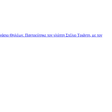
νάσιο Θηλέων. Παντρεύτηκε τον γλύπτη Στέλιο Τριάντη, με τον