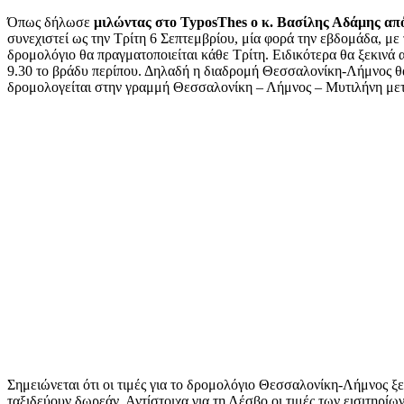
mail
Όπως δήλωσε
μιλώντας στο TyposThes ο κ. Βασίλης Αδάμης α
συνεχιστεί ως την Τρίτη 6 Σεπτεμβρίου, μία φορά την εβδομάδα, με
δρομολόγιο θα πραγματοποιείται κάθε Τρίτη. Ειδικότερα θα ξεκινά α
9.30 το βράδυ περίπου. Δηλαδή η διαδρομή Θεσσαλονίκη-Λήμνος θα 
δρομολογείται στην γραμμή Θεσσαλονίκη – Λήμνος – Μυτιλήνη μετ
Σημειώνεται ότι οι τιμές για το δρομολόγιο Θεσσαλονίκη-Λήμνος ξε
ταξιδεύουν δωρεάν. Αντίστοιχα για τη Λέσβο οι τιμές των εισιτηρίω