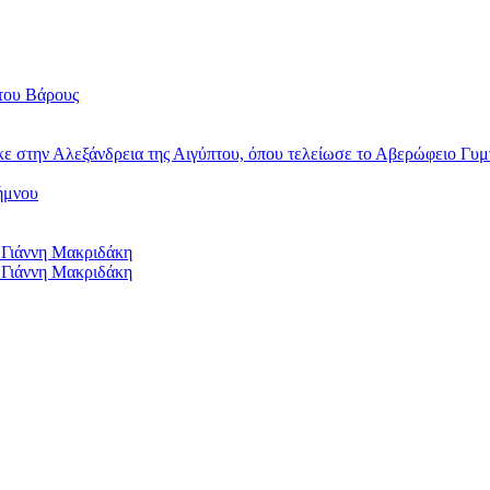
του Βάρους
κε στην Αλεξάνδρεια της Αιγύπτου, όπου τελείωσε το Αβερώφειο Γυμ
ήμνου
 Γιάννη Μακριδάκη
 Γιάννη Μακριδάκη