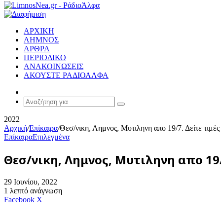
ΑΡΧΙΚΗ
ΛΗΜΝΟΣ
ΑΡΘΡΑ
ΠΕΡΙΟΔΙΚΟ
ΑΝΑΚΟΙΝΩΣΕΙΣ
ΑΚΟΥΣΤΕ ΡΑΔΙΟΑΛΦΑ
Random
Article
Αναζήτηση
για
2022
Αρχική
/
Επίκαιρα
/
Θεσ/νικη, Λημνος, Μυτιληνη απο 19/7. Δείτε τιμές
Επίκαιρα
Επιλεγμένα
Θεσ/νικη, Λημνος, Μυτιληνη απο 19/
29 Ιουνίου, 2022
1 λεπτό ανάγνωση
Messenger
Messenger
WhatsApp
Viber
Κοινοποίηση
Facebook
X
μέσω
E-