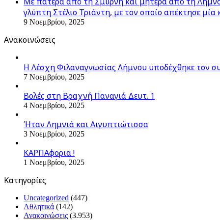
Με πατέρα από τη Σμύρνη και μητέρα από τη Λήμνο,
γλύπτη Στέλιο Τριάντη, με τον οποίο απέκτησε μία 
9 Νοεμβρίου, 2025
Ανακοινώσεις
Η Λέσχη Φιλαναγνωσίας Λήμνου υποδέχθηκε τον σ
7 Νοεμβρίου, 2025
Βολές στη Βραχνή Παναγιά Δευτ. 1
4 Νοεμβρίου, 2025
Ήταν Λημνιά και Αιγυπτιώτισσα
3 Νοεμβρίου, 2025
ΚΑΡΠΑφορια !
1 Νοεμβρίου, 2025
Kατηγορίες
Uncategorized
(447)
Αθλητικά
(142)
Ανακοινώσεις
(3.953)