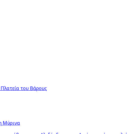
 Πλατεία του Βάρους
η Μύρινα