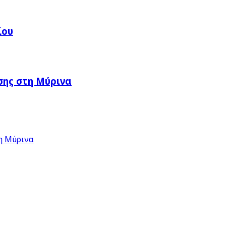
ίου
σης στη Μύρινα
η Μύρινα