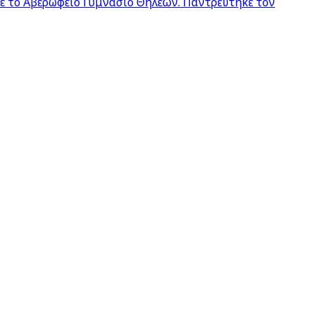
σε το Αβερώφειο Γυμνάσιο Θηλέων. Παντρεύτηκε τον