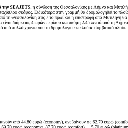
πό την SEAJETS,
η σύνδεση της Θεσσαλονίκης με Λήμνο και Μυτιλήνη 
 ταχύπλοο σκάφος. Ειδικότερα στην γραμμή θα δρομολογηθεί το πλοίο
πό τη Θεσσαλονίκη στις 7 το πρωί και η επιστροφή από Μυτιλήνη θα ε
είναι διάρκειας 4 ωρών περίπου και ακόμη 2.45 λεπτά από τη Λήμνο 
ά από πολλά χρόνια που το δρομολόγιο εκτελούσε συμβατικό πλοίο.
κινούν από 44.80 ευρώ (economy), ανεβαίνουν σε 62.70 ευρώ (comfort
ν 69,70 ευρώ (economy), 87,70 ευρώ (comfort), 115,70 ευρώ (platinum