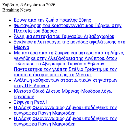
Σάββατο, 8 Αυγούστου 2026
Breaking News
Εφυγε απο την ζωή o Ηρακλής Ξύκης
Φωταγώγηση του Χριστουγεννιάτικου Πάρκου στην
Πλατεία του Βάρους
Άλλη μια επιτυχία του Γυμνασίου Λιβαδοχωρίου
Ξεκίνησε η λειτουργία της μονάδας αφαλάτωσης στη
Μύρινα
Με πατέρα από τη Σμύρνη και μητέρα από τη Λήμνο,
γεννήθηκε στην Αλεξάνδρεια της Αιγύπτου, όπου
τελείωσε το Αβερώφειο Γυμνάσιο Θηλέων.
Παντρεύτηκε τον γλύπτη Στέλιο Τριάντη, με τον
οποίο απέκτησε μία κόρη, τη Μυρτώ.
Ανάληψη καθηκόντων στρατιωτικών κτηνιάτρων
στην Π.Ε. Λήμνου
Κλειστό Οδικό Δίκτυο Μύρινας-Μούδρου λόγω
εργασιών
Ξέφυγε η Ρεαλ !
Η Λέσχη Φιλαναγνωσίας Λήμνου υποδέχθηκε τον
συγγραφέα Γιάννη Μακριδάκη
Η Λέσχη Φιλαναγνωσίας Λήμνου υποδέχθηκε τον
συγγραφέα Γιάννη Μακριδάκη