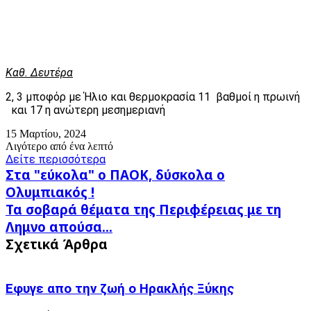
Καθ. Δευτέρα
2, 3 μποφόρ με Ήλιο και θερμοκρασία 11 βαθμοί η πρωινή
και 17 η ανώτερη μεσημεριανή
15 Μαρτίου, 2024
Λιγότερο από ένα λεπτό
Δείτε περισσότερα
Στα
Στα "εύκολα" ο ΠΑΟΚ, δύσκολα ο
"εύκολα"
Ολυμπιακός !
ο
Τα
Τα σοβαρά θέματα της Περιφέρειας με τη
ΠΑΟΚ,
σοβαρά
δύσκολα
Λημνο απούσα...
θέματα
ο
Σχετικά Άρθρα
της
Ολυμπιακός
Περιφέρειας
!
με
τη
Εφυγε απο την ζωή o Ηρακλής Ξύκης
Λημνο