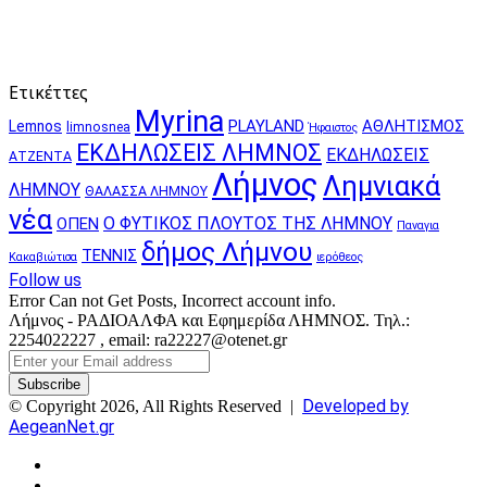
Ετικέττες
Myrina
PLAYLAND
ΑΘΛΗΤΙΣΜΟΣ
Lemnos
limnosnea
Ήφαιστος
ΕΚΔΗΛΩΣΕΙΣ ΛΗΜΝΟΣ
ΕΚΔΗΛΩΣΕΙΣ
ΑΤΖΕΝΤΑ
Λήμνος
Λημνιακά
ΛΗΜΝΟΥ
ΘΑΛΑΣΣΑ ΛΗΜΝΟΥ
νέα
Ο ΦΥΤΙΚΟΣ ΠΛΟΥΤΟΣ ΤΗΣ ΛΗΜΝΟΥ
ΟΠΕΝ
Παναγια
δήμος Λήμνου
ΤΕΝΝΙΣ
Κακαβιώτισα
ιερόθεος
Follow us
Error Can not Get Posts, Incorrect account info.
Λήμνος - ΡΑΔΙΟΑΛΦΑ και Εφημερίδα ΛΗΜΝΟΣ. Τηλ.:
2254022227 , email: ra22227@otenet.gr
Enter
your
Email
Developed by
© Copyright 2026, All Rights Reserved |
address
AegeanNet.gr
Facebook
X