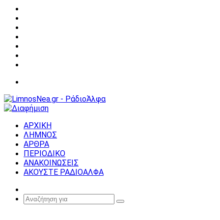
Facebook
X
YouTube
Instagram
Σύνδεση
Random
Article
Sidebar
Μενού
ΑΡΧΙΚΗ
ΛΗΜΝΟΣ
ΑΡΘΡΑ
ΠΕΡΙΟΔΙΚΟ
ΑΝΑΚΟΙΝΩΣΕΙΣ
ΑΚΟΥΣΤΕ ΡΑΔΙΟΑΛΦΑ
Random
Article
Αναζήτηση
για