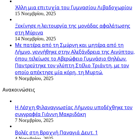
Άλλη μια επιτυχία του Γυμνασίου Λιβαδοχωρίου
15 Νοεμβρίου, 2025
Ξεκίνησε η λειτουργία της μονάδας αφαλάτωσης
στη Μύρινα
14 Νοεμβρίου, 2025
Με πατέρα από τη Σμύρνη και μητέρα από τη
Λήμνο, γεννήθηκε στην Αλεξάνδρεια της Αιγύπτου,
όπου τελείωσε το Αβερώφειο Γυμνάσιο Θηλέων.
Παντρεύτηκε τον γλύπτη Στέλιο Τριάντη, με τον
οποίο απέκτησε μία κόρη, τη Μυρτώ.
9 Νοεμβρίου, 2025
Ανακοινώσεις
Η Λέσχη Φιλαναγνωσίας Λήμνου υποδέχθηκε τον
συγγραφέα Γιάννη Μακριδάκη
7 Νοεμβρίου, 2025
Βολές στη Βραχνή Παναγιά Δευτ. 1
4 Νοεμβρίου, 2025