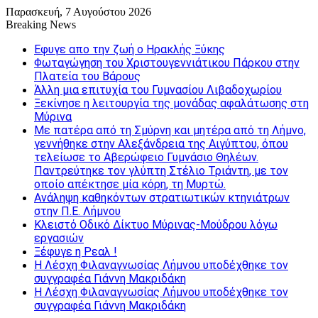
Παρασκευή, 7 Αυγούστου 2026
Breaking News
Εφυγε απο την ζωή o Ηρακλής Ξύκης
Φωταγώγηση του Χριστουγεννιάτικου Πάρκου στην
Πλατεία του Βάρους
Άλλη μια επιτυχία του Γυμνασίου Λιβαδοχωρίου
Ξεκίνησε η λειτουργία της μονάδας αφαλάτωσης στη
Μύρινα
Με πατέρα από τη Σμύρνη και μητέρα από τη Λήμνο,
γεννήθηκε στην Αλεξάνδρεια της Αιγύπτου, όπου
τελείωσε το Αβερώφειο Γυμνάσιο Θηλέων.
Παντρεύτηκε τον γλύπτη Στέλιο Τριάντη, με τον
οποίο απέκτησε μία κόρη, τη Μυρτώ.
Ανάληψη καθηκόντων στρατιωτικών κτηνιάτρων
στην Π.Ε. Λήμνου
Κλειστό Οδικό Δίκτυο Μύρινας-Μούδρου λόγω
εργασιών
Ξέφυγε η Ρεαλ !
Η Λέσχη Φιλαναγνωσίας Λήμνου υποδέχθηκε τον
συγγραφέα Γιάννη Μακριδάκη
Η Λέσχη Φιλαναγνωσίας Λήμνου υποδέχθηκε τον
συγγραφέα Γιάννη Μακριδάκη