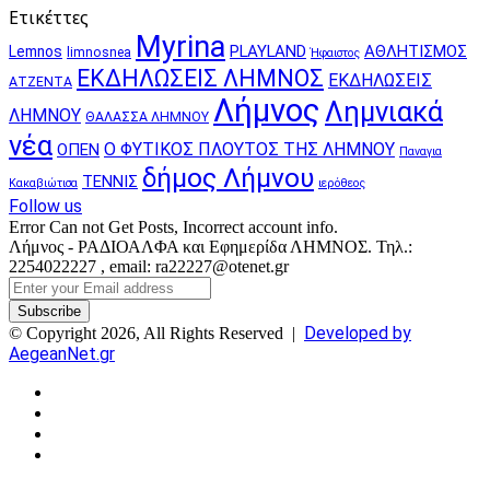
Ετικέττες
Myrina
PLAYLAND
ΑΘΛΗΤΙΣΜΟΣ
Lemnos
limnosnea
Ήφαιστος
ΕΚΔΗΛΩΣΕΙΣ ΛΗΜΝΟΣ
ΕΚΔΗΛΩΣΕΙΣ
ΑΤΖΕΝΤΑ
Λήμνος
Λημνιακά
ΛΗΜΝΟΥ
ΘΑΛΑΣΣΑ ΛΗΜΝΟΥ
νέα
Ο ΦΥΤΙΚΟΣ ΠΛΟΥΤΟΣ ΤΗΣ ΛΗΜΝΟΥ
ΟΠΕΝ
Παναγια
δήμος Λήμνου
ΤΕΝΝΙΣ
Κακαβιώτισα
ιερόθεος
Follow us
Error Can not Get Posts, Incorrect account info.
Λήμνος - ΡΑΔΙΟΑΛΦΑ και Εφημερίδα ΛΗΜΝΟΣ. Τηλ.:
2254022227 , email: ra22227@otenet.gr
Enter
your
Email
Developed by
© Copyright 2026, All Rights Reserved |
address
AegeanNet.gr
Facebook
X
YouTube
Instagram