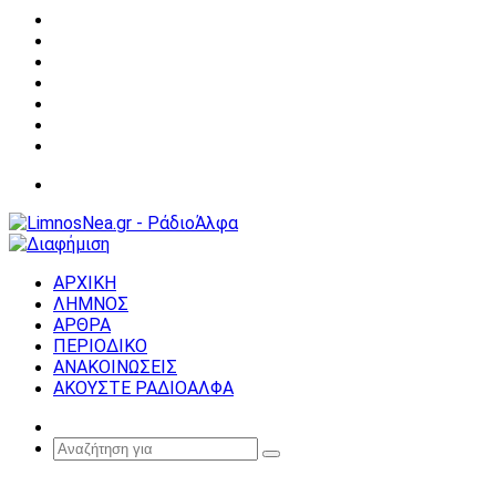
Facebook
X
YouTube
Instagram
Σύνδεση
Random
Article
Sidebar
Μενού
ΑΡΧΙΚΗ
ΛΗΜΝΟΣ
ΑΡΘΡΑ
ΠΕΡΙΟΔΙΚΟ
ΑΝΑΚΟΙΝΩΣΕΙΣ
ΑΚΟΥΣΤΕ ΡΑΔΙΟΑΛΦΑ
Random
Article
Αναζήτηση
για