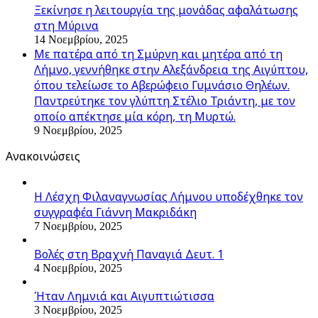
Ξεκίνησε η λειτουργία της μονάδας αφαλάτωσης
στη Μύρινα
14 Νοεμβρίου, 2025
Με πατέρα από τη Σμύρνη και μητέρα από τη
Λήμνο, γεννήθηκε στην Αλεξάνδρεια της Αιγύπτου,
όπου τελείωσε το Αβερώφειο Γυμνάσιο Θηλέων.
Παντρεύτηκε τον γλύπτη Στέλιο Τριάντη, με τον
οποίο απέκτησε μία κόρη, τη Μυρτώ.
9 Νοεμβρίου, 2025
Ανακοινώσεις
Η Λέσχη Φιλαναγνωσίας Λήμνου υποδέχθηκε τον
συγγραφέα Γιάννη Μακριδάκη
7 Νοεμβρίου, 2025
Βολές στη Βραχνή Παναγιά Δευτ. 1
4 Νοεμβρίου, 2025
Ήταν Λημνιά και Αιγυπτιώτισσα
3 Νοεμβρίου, 2025