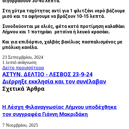
σιγοβράσουν 30-40 λεπτά.
Στη χύτρα ταχύτητας αντί για 1 φλιτζάνι νερό βάζουμε
μισό και τα αφήνουμε να βράζουν 10-15 λεπτά.
Συνοδεύονται με ελιές, φέτα κατά προτίμηση καλαθάκι
Λήμνου και 1 ποτηράκι ρετσίνα ή λευκό κρασάκι.
Και για επιδόρπιο, χαλβάς βανίλιας πασπαλισμένος με
μπόλικη κανέλα.
23 Σεπτεμβρίου, 2024
1 λεπτό ανάγνωση
Δείτε περισσότερα
ΑΣΤΥΝ.
ΑΣΤΥΝ. ΔΕΛΤΙΟ - ΛΕΣΒΟΣ 23-9-24
ΔΕΛΤΙΟ
Διέρρηξε
Διέρρηξε εκκλησία και τον συνέλαβαν
-
εκκλησία
Σχετικά Άρθρα
ΛΕΣΒΟΣ
και
23-
τον
9-
συνέλαβαν
24
Η Λέσχη Φιλαναγνωσίας Λήμνου υποδέχθηκε
τον συγγραφέα Γιάννη Μακριδάκη
7 Νοεμβρίου, 2025