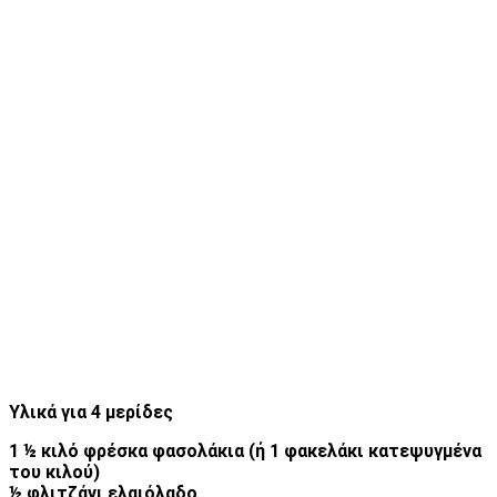
Υλικά για 4 μερίδες
1 ½ κιλό φρέσκα φασολάκια (ή 1
φακελάκι κατεψυγμένα
του κιλού)
½ φλιτζάνι ελαιόλαδο