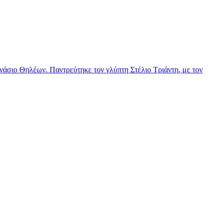
νάσιο Θηλέων. Παντρεύτηκε τον γλύπτη Στέλιο Τριάντη, με τον