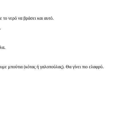
 το νερό να βράσει και αυτό.
.
λα.
με μπούτια (κότας ή γαλοπούλας). Θα γίνει πιο ελαφρύ.