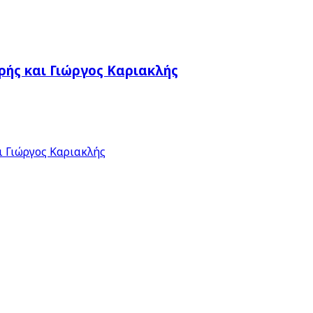
ής και Γιώργος Καριακλής
 Γιώργος Καριακλής