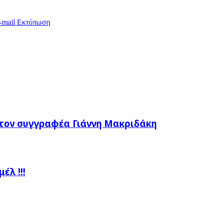
-mail
Εκτύπωση
τον συγγραφέα Γιάννη Μακριδάκη
λ !!!