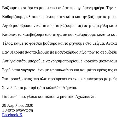
Βάζουμε το σιτάρι να μουσκέψει από τη προηγούμενη ημέρα. Την ε
Καθαρίζουμε, αλατοπιπερώνουμε την κότα και την βάζουμε σε μια κα
Αφού μισοβράσουν και τα δύο, τα βάζουμε μαζί σε μια μεγάλη κατσ
Κατόπιν, τα κατεβάζουμε από τη φωτιά και καθαρίζουμε καλά το κο
Τέλος, καίμε το φρέσκο βούτυρο και το ρίχνουμε στο μείγμα. Ανακα
Εάν θέλουμε πασπαλίζουμε με μοσχοκάρυδο λίγο πριν το σερβίρισμα
Αντί για σιτάρι μπορούμε να χρησιμοποιήσουμε κορκότο (κοπανισμέν
Σερβίρεται γαρνιρισμένο με τα συκωτάκια και κομμάτια κρέας της κ
Στο τραπέζι εκτός από αλατιέρα πρέπει να έχει και πιπεριέρα με μαύρ
Συνοδεύεται με τυρί φέτα καλαθάκι Λήμνου.
Για επιδόρπιο, γλυκό κουταλιού νεραντζάκι Αχιλλαδέλη.
29 Απριλίου, 2020
1 λεπτό ανάγνωση
Messenger
Messenger
WhatsApp
Viber
Κοινοποίηση
Facebook
X