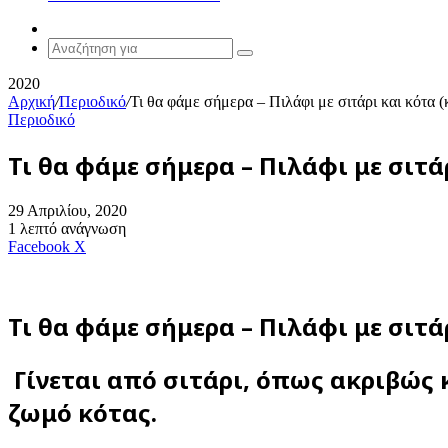
Random
Article
Αναζήτηση
για
2020
Αρχική
/
Περιοδικό
/
Τι θα φάμε σήμερα – Πιλάφι με σιτάρι και κότα 
Περιοδικό
Τι θα φάμε σήμερα – Πιλάφι με σιτά
29 Απριλίου, 2020
1 λεπτό ανάγνωση
Messenger
Messenger
WhatsApp
Viber
Κοινοποίηση
Facebook
X
μέσω
E-
mail
Τι θα φάμε σήμερα – Πιλάφι με σιτά
Γίνεται από σιτάρι, όπως ακριβώς κ
ζωμό κότας.