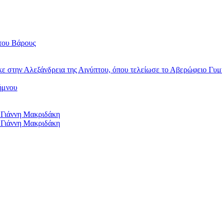
του Βάρους
κε στην Αλεξάνδρεια της Αιγύπτου, όπου τελείωσε το Αβερώφειο Γυμ
ήμνου
 Γιάννη Μακριδάκη
 Γιάννη Μακριδάκη