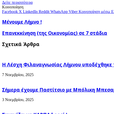
μέσω
Δείτε περισσότερα
E-
Κοινοποίηση
mail
Facebook
X
LinkedIn
Reddit
WhatsApp
Viber
Κοινοποίηση μέσω E
Μένουμε
Μένουμε Λήμνο !
Λήμνο
!
Επανεκκίνηση
Επανεκκίνηση (της Οικονομίας) σε 7 στάδια
(της
Οικονομίας)
Σχετικά Άρθρα
σε
7
στάδια
Η Λέσχη Φιλαναγνωσίας Λήμνου υποδέχθηκε 
7 Νοεμβρίου, 2025
Σήμερα έχουμε Παστίτσιο με Μπόλικη Μπεσαμέ
3 Νοεμβρίου, 2025