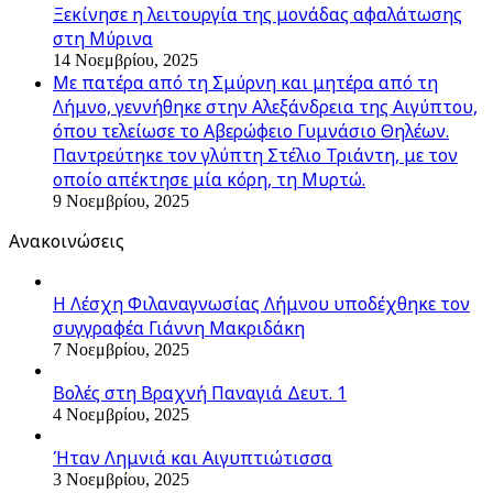
Ξεκίνησε η λειτουργία της μονάδας αφαλάτωσης
στη Μύρινα
14 Νοεμβρίου, 2025
Με πατέρα από τη Σμύρνη και μητέρα από τη
Λήμνο, γεννήθηκε στην Αλεξάνδρεια της Αιγύπτου,
όπου τελείωσε το Αβερώφειο Γυμνάσιο Θηλέων.
Παντρεύτηκε τον γλύπτη Στέλιο Τριάντη, με τον
οποίο απέκτησε μία κόρη, τη Μυρτώ.
9 Νοεμβρίου, 2025
Ανακοινώσεις
Η Λέσχη Φιλαναγνωσίας Λήμνου υποδέχθηκε τον
συγγραφέα Γιάννη Μακριδάκη
7 Νοεμβρίου, 2025
Βολές στη Βραχνή Παναγιά Δευτ. 1
4 Νοεμβρίου, 2025
Ήταν Λημνιά και Αιγυπτιώτισσα
3 Νοεμβρίου, 2025