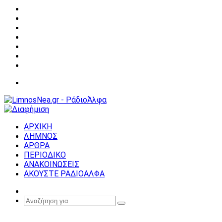
Facebook
X
YouTube
Instagram
Σύνδεση
Random
Article
Sidebar
Μενού
ΑΡΧΙΚΗ
ΛΗΜΝΟΣ
ΑΡΘΡΑ
ΠΕΡΙΟΔΙΚΟ
ΑΝΑΚΟΙΝΩΣΕΙΣ
ΑΚΟΥΣΤΕ ΡΑΔΙΟΑΛΦΑ
Random
Article
Αναζήτηση
για