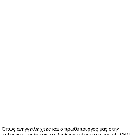
Όπως ανήγγειλε χτες και ο πρωθυπουργός μας στην
τηλεσυνέντευξη του στο διεθνές τηλεοπτικό κανάλι CNN,