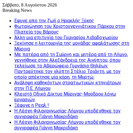
Σάββατο, 8 Αυγούστου 2026
Breaking News
Εφυγε απο την ζωή o Ηρακλής Ξύκης
Φωταγώγηση του Χριστουγεννιάτικου Πάρκου στην
Πλατεία του Βάρους
Άλλη μια επιτυχία του Γυμνασίου Λιβαδοχωρίου
Ξεκίνησε η λειτουργία της μονάδας αφαλάτωσης στη
Μύρινα
Με πατέρα από τη Σμύρνη και μητέρα από τη Λήμνο,
γεννήθηκε στην Αλεξάνδρεια της Αιγύπτου, όπου
τελείωσε το Αβερώφειο Γυμνάσιο Θηλέων.
Παντρεύτηκε τον γλύπτη Στέλιο Τριάντη, με τον
οποίο απέκτησε μία κόρη, τη Μυρτώ.
Ανάληψη καθηκόντων στρατιωτικών κτηνιάτρων
στην Π.Ε. Λήμνου
Κλειστό Οδικό Δίκτυο Μύρινας-Μούδρου λόγω
εργασιών
Ξέφυγε η Ρεαλ !
Η Λέσχη Φιλαναγνωσίας Λήμνου υποδέχθηκε τον
συγγραφέα Γιάννη Μακριδάκη
Η Λέσχη Φιλαναγνωσίας Λήμνου υποδέχθηκε τον
συγγραφέα Γιάννη Μακριδάκη