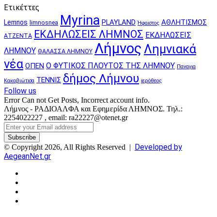
Ετικέττες
Myrina
PLAYLAND
ΑΘΛΗΤΙΣΜΟΣ
Lemnos
limnosnea
Ήφαιστος
ΕΚΔΗΛΩΣΕΙΣ ΛΗΜΝΟΣ
ΕΚΔΗΛΩΣΕΙΣ
ΑΤΖΕΝΤΑ
Λήμνος
Λημνιακά
ΛΗΜΝΟΥ
ΘΑΛΑΣΣΑ ΛΗΜΝΟΥ
νέα
Ο ΦΥΤΙΚΟΣ ΠΛΟΥΤΟΣ ΤΗΣ ΛΗΜΝΟΥ
ΟΠΕΝ
Παναγια
δήμος Λήμνου
ΤΕΝΝΙΣ
Κακαβιώτισα
ιερόθεος
Follow us
Error Can not Get Posts, Incorrect account info.
Λήμνος - ΡΑΔΙΟΑΛΦΑ και Εφημερίδα ΛΗΜΝΟΣ. Τηλ.:
2254022227 , email: ra22227@otenet.gr
Enter
your
Email
Developed by
© Copyright 2026, All Rights Reserved |
address
AegeanNet.gr
Facebook
X
YouTube
Instagram