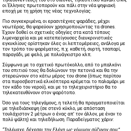
οι Έλληνες πρωτοπορούν και πάλι στην νέα ψηφιακή
εποχή με τη χρήση της νέας τεχνολογίας.
Πιο συγκεκριμένα, οι ερασιτέχνες ψαράδες, μέχρι
νεωτέρας, θα ψαρεύουν χρησιμοποιώντας τα drones.
Έχουν δοθεί οι σχετικές οδηγίες στα κατά τόπους
λιμεναρχεία και με κατεπείγουσες διευκρινιστικές
εγκυκλίους ορίστηκαν όλες οι λεπτομέρειες, ανάλογα με
τον τρόπο του ψαρέματος, π.χ. καθετή, συρτή, τσαπαρί,
παραγάδι, με φελό, με πολυάγκιστρο κλπ.
Σύμφωνα με το σχετικό πρωτόκολλο, από το μπαλκόνι
του σπιτιού τους θα δολώνουν την πετονιά και θα την
στερεώνουν στο κάτω μέρος του drone (όπως περίπου
στα πυροσβεστικά ελικόπτερα κρέμεται το παλαμάρι με
τον κάδο του νερού), και με το τηλεχειριστήριο θα το
τηλεκατευθύνουν στον ψαρότοπο.
Όσο για τους τηλεγάμους, η τελετή θα πραγματοποιείται
με τηλεδιάσκεψη (σε στενό κύκλο, με απόσταση
τουλάχιστον 2 μέτρων ο ένας απ’ τον άλλον, με έναν το
πολύ ψάλτη) και τηλεδήλωση. Παραδείγματος χάριν:
“Τηλέμαχε, δέχεσαι την Ελένη ως νόμιμον σύζυγον σου;”