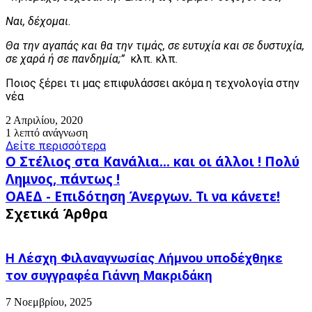
Ναι, δέχομαι.
Θα την αγαπάς και θα την τιμάς, σε ευτυχία και σε δυστυχία,
σε χαρά ή σε πανδημία;”
κλπ. κλπ.
Ποιος ξέρει τι μας επιφυλάσσει ακόμα η τεχνολογία στην
νέα
2 Απριλίου, 2020
1 λεπτό ανάγνωση
Δείτε περισσότερα
Ο
Ο Στέλιος στα Κανάλια... και οι άλλοι ! Πολύ
Στέλιος
Λημνος, πάντως !
στα
ΟΑΕΔ
ΟΑΕΔ - Επιδότηση Άνεργων. Τι να κάνετε!
Κανάλια...
-
και
Σχετικά Άρθρα
Επιδότηση
οι
Άνεργων.
άλλοι
Τι
!
Η Λέσχη Φιλαναγνωσίας Λήμνου υποδέχθηκε
να
Πολύ
κάνετε!
τον συγγραφέα Γιάννη Μακριδάκη
Λημνος,
πάντως
7 Νοεμβρίου, 2025
!