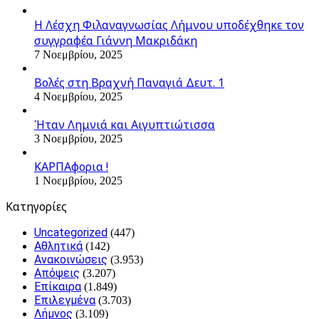
Η Λέσχη Φιλαναγνωσίας Λήμνου υποδέχθηκε τον
συγγραφέα Γιάννη Μακριδάκη
7 Νοεμβρίου, 2025
Βολές στη Βραχνή Παναγιά Δευτ. 1
4 Νοεμβρίου, 2025
Ήταν Λημνιά και Αιγυπτιώτισσα
3 Νοεμβρίου, 2025
ΚΑΡΠΑφορια !
1 Νοεμβρίου, 2025
Kατηγορίες
Uncategorized
(447)
Αθλητικά
(142)
Ανακοινώσεις
(3.953)
Απόψεις
(3.207)
Επίκαιρα
(1.849)
Επιλεγμένα
(3.703)
Λήμνος
(3.109)