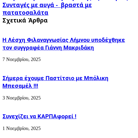
στην
Συνταγές
Συνταγές με αυγά - βραστά με
Παιδική
με
πατατοσαλάτα
Χαρά
αυγά
της
Σχετικά Άρθρα
-
Αγιασοφιάς!!
βραστά
με
πατατοσαλάτα
Η Λέσχη Φιλαναγνωσίας Λήμνου υποδέχθηκε
τον συγγραφέα Γιάννη Μακριδάκη
7 Νοεμβρίου, 2025
Σήμερα έχουμε Παστίτσιο με Μπόλικη
Μπεσαμέλ !!!
3 Νοεμβρίου, 2025
Συνεχίζει να ΚΑΡΠΑφορεί !
1 Νοεμβρίου, 2025