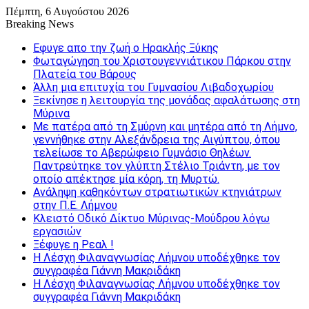
Πέμπτη, 6 Αυγούστου 2026
Breaking News
Εφυγε απο την ζωή o Ηρακλής Ξύκης
Φωταγώγηση του Χριστουγεννιάτικου Πάρκου στην
Πλατεία του Βάρους
Άλλη μια επιτυχία του Γυμνασίου Λιβαδοχωρίου
Ξεκίνησε η λειτουργία της μονάδας αφαλάτωσης στη
Μύρινα
Με πατέρα από τη Σμύρνη και μητέρα από τη Λήμνο,
γεννήθηκε στην Αλεξάνδρεια της Αιγύπτου, όπου
τελείωσε το Αβερώφειο Γυμνάσιο Θηλέων.
Παντρεύτηκε τον γλύπτη Στέλιο Τριάντη, με τον
οποίο απέκτησε μία κόρη, τη Μυρτώ.
Ανάληψη καθηκόντων στρατιωτικών κτηνιάτρων
στην Π.Ε. Λήμνου
Κλειστό Οδικό Δίκτυο Μύρινας-Μούδρου λόγω
εργασιών
Ξέφυγε η Ρεαλ !
Η Λέσχη Φιλαναγνωσίας Λήμνου υποδέχθηκε τον
συγγραφέα Γιάννη Μακριδάκη
Η Λέσχη Φιλαναγνωσίας Λήμνου υποδέχθηκε τον
συγγραφέα Γιάννη Μακριδάκη