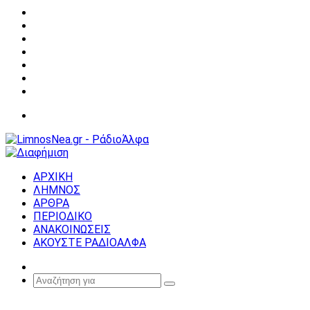
Facebook
X
YouTube
Instagram
Σύνδεση
Random
Article
Sidebar
Μενού
ΑΡΧΙΚΗ
ΛΗΜΝΟΣ
ΑΡΘΡΑ
ΠΕΡΙΟΔΙΚΟ
ΑΝΑΚΟΙΝΩΣΕΙΣ
ΑΚΟΥΣΤΕ ΡΑΔΙΟΑΛΦΑ
Random
Article
Αναζήτηση
για