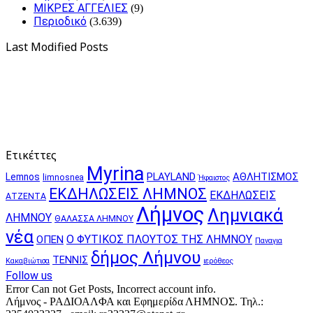
ΜΙΚΡΕΣ ΑΓΓΕΛΙΕΣ
(9)
Περιοδικό
(3.639)
Last Modified Posts
Ετικέττες
Myrina
PLAYLAND
ΑΘΛΗΤΙΣΜΟΣ
Lemnos
limnosnea
Ήφαιστος
ΕΚΔΗΛΩΣΕΙΣ ΛΗΜΝΟΣ
ΕΚΔΗΛΩΣΕΙΣ
ΑΤΖΕΝΤΑ
Λήμνος
Λημνιακά
ΛΗΜΝΟΥ
ΘΑΛΑΣΣΑ ΛΗΜΝΟΥ
νέα
Ο ΦΥΤΙΚΟΣ ΠΛΟΥΤΟΣ ΤΗΣ ΛΗΜΝΟΥ
ΟΠΕΝ
Παναγια
δήμος Λήμνου
ΤΕΝΝΙΣ
Κακαβιώτισα
ιερόθεος
Follow us
Error Can not Get Posts, Incorrect account info.
Λήμνος - ΡΑΔΙΟΑΛΦΑ και Εφημερίδα ΛΗΜΝΟΣ. Τηλ.: