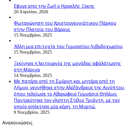
Εφυγε απο την ζωή o Ηρακλής Ξύκης
20 Απριλίου, 2026
Φωταγώγηση του Χριστουγεννιάτικου Πάρκου
στην Πλατεία του Βάρους
15 Νοεμβρίου, 2025
Άλλη μια επιτυχία του Γυμνασίου Λιβαδοχωρίου
15 Νοεμβρίου, 2025
Ξεκίνησε η λειτουργία της μονάδας αφαλάτωσης
στη Μύρινα
14 Νοεμβρίου, 2025
Με πατέρα από τη Σμύρνη και μητέρα από τη
Λήμνο, γεννήθηκε στην Αλεξάνδρεια της Αιγύπτου,
όπου τελείωσε το Αβερώφειο Γυμνάσιο Θηλέων.
Παντρεύτηκε τον γλύπτη Στέλιο Τριάντη, με τον
οποίο απέκτησε μία κόρη, τη Μυρτώ.
9 Νοεμβρίου, 2025
Ανακοινώσεις