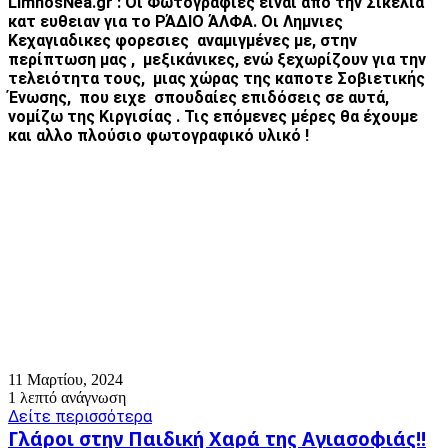
LimnosNea.gr : Οι Φωτογραφίες ειναι από την Σικελία
κατ ευθειαν για το ΡΆΔΙΟ ΆΛΦΑ. Οι Λημνιες
Κεχαγιαδικες φορεσιες αναμιγμένες με, στην
περίπτωση μας , μεξικάνικες, ενώ ξεχωρίζουν για την
τελειότητα τους, μιας χώρας της καποτε Σοβιετικής
Ένωσης, που ειχε σπουδαίες επιδόσεις σε αυτά,
νομίζω της Κιργισίας . Τις επόμενες μέρες θα έχουμε
και αλλο πλούσιο φωτογραφικό υλικό !
11 Μαρτίου, 2024
1 λεπτό ανάγνωση
Δείτε περισσότερα
Γλάροι
Γλάροι στην Παιδική Χαρά της Αγιασοφιάς!!