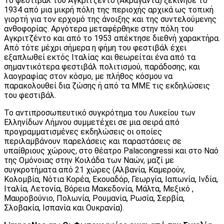
Το φεστιβάλ του Αγκριτζέντο (Ακράγαντα) ξεκίνησε το
1934 από μια μικρή πόλη της περιοχής αρχικά ως τοπική
γιορτή για τον ερχομό της άνοιξης και της συντελούμενης
ανθοφορίας. Αργότερα μεταφέρθηκε στην πόλη του
Αγκριτζέντο και από το 1953 απέκτησε διεθνή χαρακτήρα.
Από τότε μέχρι σήμερα η φήμη του φεστιβάλ έχει
εξαπλωθεί εκτός Ιταλίας και θεωρείται ένα από τα
σημαντικότερα φεστιβάλ πολιτισμού, παράδοσης, και
λαογραφίας στον κόσμο, με πλήθος κόσμου να
παρακολουθεί δια ζώσης ή από τα ΜΜΕ τις εκδηλώσεις
του φεστιβάλ.
Το αντιπροσωπευτικό συγκρότημα του Λυκείου των
Ελληνίδων Λήμνου συμμετέχει σε μια σειρά από
προγραμματισμένες εκδηλώσεις οι οποίες
περιλαμβάνουν παρελάσεις και παραστάσεις σε
υπαίθριους χώρους, στο θέατρο Palacongressi και στο Ναό
της Ομόνοιας στην Κοιλάδα των Ναών, μαζί με
συγκροτήματα από 21 χώρες (Αλβανία, Καμερούν,
Κολομβία, Νότια Κορέα, Εκουαδόρ, Γεωργία, Ιαπωνία, Ινδία,
Ιταλία, Λετονία, Βόρεια Μακεδονία, Μάλτα, Μεξικό ,
Μαυροβούνιο, Πολωνία, Ρουμανία, Ρωσία, Σερβία,
Σλοβακία, Ισπανία και Ουκρανία).