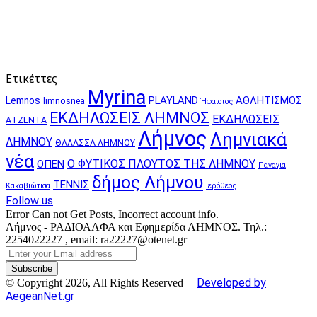
Ετικέττες
Myrina
PLAYLAND
ΑΘΛΗΤΙΣΜΟΣ
Lemnos
limnosnea
Ήφαιστος
ΕΚΔΗΛΩΣΕΙΣ ΛΗΜΝΟΣ
ΕΚΔΗΛΩΣΕΙΣ
ΑΤΖΕΝΤΑ
Λήμνος
Λημνιακά
ΛΗΜΝΟΥ
ΘΑΛΑΣΣΑ ΛΗΜΝΟΥ
νέα
Ο ΦΥΤΙΚΟΣ ΠΛΟΥΤΟΣ ΤΗΣ ΛΗΜΝΟΥ
ΟΠΕΝ
Παναγια
δήμος Λήμνου
ΤΕΝΝΙΣ
Κακαβιώτισα
ιερόθεος
Follow us
Error Can not Get Posts, Incorrect account info.
Λήμνος - ΡΑΔΙΟΑΛΦΑ και Εφημερίδα ΛΗΜΝΟΣ. Τηλ.:
2254022227 , email: ra22227@otenet.gr
Enter
your
Email
Developed by
© Copyright 2026, All Rights Reserved |
address
AegeanNet.gr