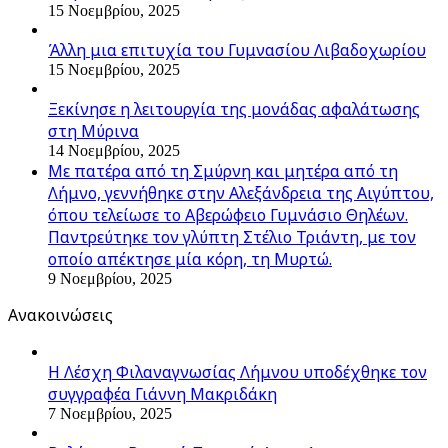
15 Νοεμβρίου, 2025
Άλλη μια επιτυχία του Γυμνασίου Λιβαδοχωρίου
15 Νοεμβρίου, 2025
Ξεκίνησε η λειτουργία της μονάδας αφαλάτωσης
στη Μύρινα
14 Νοεμβρίου, 2025
Με πατέρα από τη Σμύρνη και μητέρα από τη
Λήμνο, γεννήθηκε στην Αλεξάνδρεια της Αιγύπτου,
όπου τελείωσε το Αβερώφειο Γυμνάσιο Θηλέων.
Παντρεύτηκε τον γλύπτη Στέλιο Τριάντη, με τον
οποίο απέκτησε μία κόρη, τη Μυρτώ.
9 Νοεμβρίου, 2025
Ανακοινώσεις
Η Λέσχη Φιλαναγνωσίας Λήμνου υποδέχθηκε τον
συγγραφέα Γιάννη Μακριδάκη
7 Νοεμβρίου, 2025