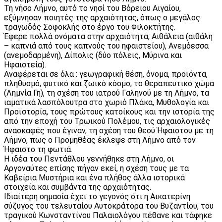
Τη νήσο Λήμνο, αυτό το νησί του Βόρειου Αιγαίου,
εξύμνησαν ποιητές της αρχαιότητας, όπως ο μεγάλος
τραγωδός Σοφοκλής στο έργο του Φιλοκτήτης.
Έφερε πολλά ονόματα στην αρχαιότητα, Αιθάλεια (αιθάλη
– καπνιά από τους καπνούς του ηφαιστείου), Ανεμόεσσα
(ανεμοδαρμένη), Δίπολις (δύο πόλεις, Μύρινα και
Ηφαιστεία).
Αναφέρεται σε όλα : γεωγραφική θέση, όνομα, προϊόντα,
πληθυσμό, φυτικό και ζωικό κόσμο, το θεραπευτικό χώμα
(Λημνία Γη), τη σχέση του ιατρού Γαληνού με τη Λήμνο, τα
ιαματικά λασπόλουτρα στο χωριό Πλάκα, Μυθολογία και
Προϊστορία, τους πρώτους κατοίκους και την ιστορία της
από την εποχή του Τρωικού Πολέμου, τις αρχαιολογικές
ανασκαφές που έγιναν, τη σχέση του θεού Ήφαιστου με τη
Λήμνο, πως ο Προμηθέας έκλεψε στη Λήμνο από τον
Ήφαιστο τη φωτιά.
Η ιδέα του Πεντάθλου γεννήθηκε στη Λήμνο, οι
Αργοναύτες επίσης πήγαν εκεί, η σχέση τους με τα
Καβείρια Μυστήρια και ένα πλήθος άλλα ιστορικά
στοιχεία και συμβάντα της αρχαιότητας.
Ιδιαίτερη σημασία έχει το γεγονός ότι η Αικατερίνη
σύζυγος του τελευταίου Αυτοκράτορα του Βυζαντίου, του
τραγικού Κωνσταντίνου Παλαιολόγου πέθανε και τάφηκε