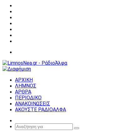
Facebook
X
YouTube
Instagram
Σύνδεση
Random
Article
Sidebar
Μενού
ΑΡΧΙΚΗ
ΛΗΜΝΟΣ
ΑΡΘΡΑ
ΠΕΡΙΟΔΙΚΟ
ΑΝΑΚΟΙΝΩΣΕΙΣ
ΑΚΟΥΣΤΕ ΡΑΔΙΟΑΛΦΑ
Random
Article
Αναζήτηση
για