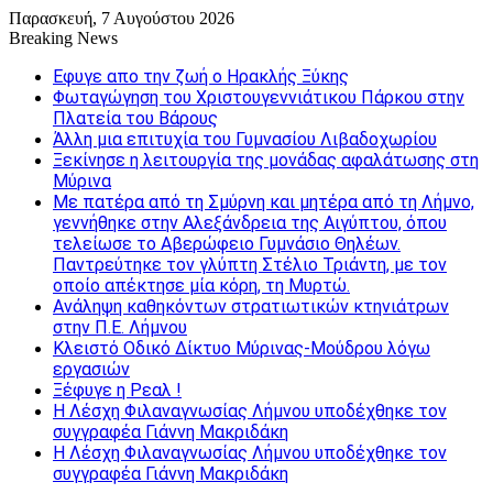
Παρασκευή, 7 Αυγούστου 2026
Breaking News
Εφυγε απο την ζωή o Ηρακλής Ξύκης
Φωταγώγηση του Χριστουγεννιάτικου Πάρκου στην
Πλατεία του Βάρους
Άλλη μια επιτυχία του Γυμνασίου Λιβαδοχωρίου
Ξεκίνησε η λειτουργία της μονάδας αφαλάτωσης στη
Μύρινα
Με πατέρα από τη Σμύρνη και μητέρα από τη Λήμνο,
γεννήθηκε στην Αλεξάνδρεια της Αιγύπτου, όπου
τελείωσε το Αβερώφειο Γυμνάσιο Θηλέων.
Παντρεύτηκε τον γλύπτη Στέλιο Τριάντη, με τον
οποίο απέκτησε μία κόρη, τη Μυρτώ.
Ανάληψη καθηκόντων στρατιωτικών κτηνιάτρων
στην Π.Ε. Λήμνου
Κλειστό Οδικό Δίκτυο Μύρινας-Μούδρου λόγω
εργασιών
Ξέφυγε η Ρεαλ !
Η Λέσχη Φιλαναγνωσίας Λήμνου υποδέχθηκε τον
συγγραφέα Γιάννη Μακριδάκη
Η Λέσχη Φιλαναγνωσίας Λήμνου υποδέχθηκε τον
συγγραφέα Γιάννη Μακριδάκη