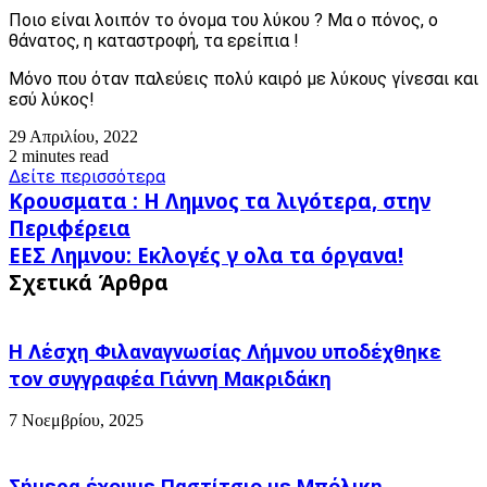
Ποιο είναι λοιπόν το όνομα του λύκου ? Μα ο πόνος, ο
θάνατος, η καταστροφή, τα ερείπια !
Μόνο που όταν παλεύεις πολύ καιρό με λύκους γίνεσαι και
εσύ λύκος!
29 Απριλίου, 2022
2 minutes read
Δείτε περισσότερα
Κρουσματα
Κρουσματα : Η Λημνος τα λιγότερα, στην
:
Περιφέρεια
Η
ΕΕΣ
ΕΕΣ Λημνου: Εκλογές γ ολα τα όργανα!
Λημνος
Λημνου:
τα
Σχετικά Άρθρα
Εκλογές
λιγότερα,
γ
στην
ολα
Περιφέρεια
Η Λέσχη Φιλαναγνωσίας Λήμνου υποδέχθηκε
τα
όργανα!
τον συγγραφέα Γιάννη Μακριδάκη
7 Νοεμβρίου, 2025
Σήμερα έχουμε Παστίτσιο με Μπόλικη