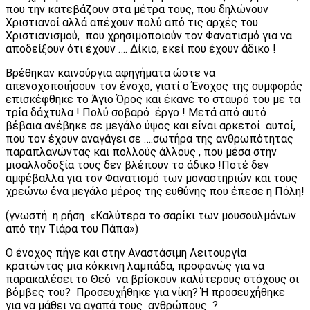
που την κατεβάζουν στα μέτρα τους, που δηλώνουν
Χριστιανοί αλλά απέχουν πολύ από τις αρχές του
Χριστιανισμού, που χρησιμοποιούν τον Φανατισμό για να
αποδείξουν ότι έχουν …. Δίκιο, εκεί που έχουν άδικο !
Βρέθηκαν καινούργια αφηγήματα ώστε να
απενοχοποιήσουν τον ένοχο, γιατί ο Ένοχος της συμφοράς
επισκέφθηκε το Άγιο Όρος και έκανε το σταυρό του με τα
τρία δάχτυλα ! Πολύ σοβαρό έργο ! Μετά από αυτό
βέβαια ανέβηκε σε μεγάλο ύψος και είναι αρκετοί αυτοί,
που τον έχουν αναγάγει σε ….σωτήρα της ανθρωπότητας
παραπλανώντας και πολλούς άλλους , που μέσα στην
μισαλλοδοξία τους δεν βλέπουν το άδικο !Ποτέ δεν
αμφέβαλλα για τον Φανατισμό των μοναστηριών και τους
χρεώνω ένα μεγάλο μέρος της ευθύνης που έπεσε η Πόλη!
(γνωστή η ρήση «Καλύτερα το σαρίκι των μουσουλμάνων
από την Τιάρα του Πάπα»)
Ο ένοχος πήγε και στην Αναστάσιμη Λειτουργία
κρατώντας μια κόκκινη λαμπάδα, προφανώς για να
παρακαλέσει το Θεό να βρίσκουν καλύτερους στόχους οι
βόμβες του? Προσευχήθηκε για νίκη? Ή προσευχήθηκε
για να μάθει να αγαπά τους ανθρώπους ?