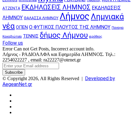
Ήφαιστος
ΕΚΔΗΛΩΣΕΙΣ ΛΗΜΝΟΣ
ΕΚΔΗΛΩΣΕΙΣ
ΑΤΖΕΝΤΑ
Λήμνος
Λημνιακά
ΛΗΜΝΟΥ
ΘΑΛΑΣΣΑ ΛΗΜΝΟΥ
νέα
Ο ΦΥΤΙΚΟΣ ΠΛΟΥΤΟΣ ΤΗΣ ΛΗΜΝΟΥ
ΟΠΕΝ
Παναγια
δήμος Λήμνου
ΤΕΝΝΙΣ
Κακαβιώτισα
ιερόθεος
Follow us
Error Can not Get Posts, Incorrect account info.
Λήμνος - ΡΑΔΙΟΑΛΦΑ και Εφημερίδα ΛΗΜΝΟΣ. Τηλ.:
2254022227 , email: ra22227@otenet.gr
Enter
your
Email
Developed by
© Copyright 2026, All Rights Reserved |
address
AegeanNet.gr
Facebook
X
YouTube
Instagram
Facebook
X
Back
to
top