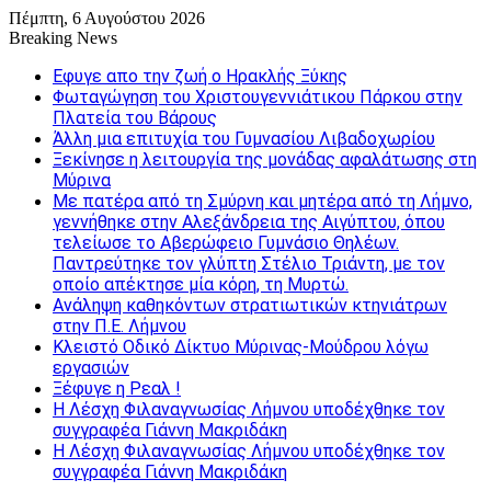
Πέμπτη, 6 Αυγούστου 2026
Breaking News
Εφυγε απο την ζωή o Ηρακλής Ξύκης
Φωταγώγηση του Χριστουγεννιάτικου Πάρκου στην
Πλατεία του Βάρους
Άλλη μια επιτυχία του Γυμνασίου Λιβαδοχωρίου
Ξεκίνησε η λειτουργία της μονάδας αφαλάτωσης στη
Μύρινα
Με πατέρα από τη Σμύρνη και μητέρα από τη Λήμνο,
γεννήθηκε στην Αλεξάνδρεια της Αιγύπτου, όπου
τελείωσε το Αβερώφειο Γυμνάσιο Θηλέων.
Παντρεύτηκε τον γλύπτη Στέλιο Τριάντη, με τον
οποίο απέκτησε μία κόρη, τη Μυρτώ.
Ανάληψη καθηκόντων στρατιωτικών κτηνιάτρων
στην Π.Ε. Λήμνου
Κλειστό Οδικό Δίκτυο Μύρινας-Μούδρου λόγω
εργασιών
Ξέφυγε η Ρεαλ !
Η Λέσχη Φιλαναγνωσίας Λήμνου υποδέχθηκε τον
συγγραφέα Γιάννη Μακριδάκη
Η Λέσχη Φιλαναγνωσίας Λήμνου υποδέχθηκε τον
συγγραφέα Γιάννη Μακριδάκη