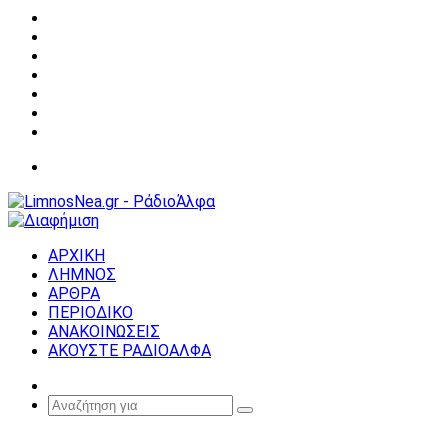
Facebook
X
YouTube
Instagram
Σύνδεση
Random
Article
Sidebar
Μενού
ΑΡΧΙΚΗ
ΛΗΜΝΟΣ
ΑΡΘΡΑ
ΠΕΡΙΟΔΙΚΟ
ΑΝΑΚΟΙΝΩΣΕΙΣ
ΑΚΟΥΣΤΕ ΡΑΔΙΟΑΛΦΑ
Random
Article
Αναζήτηση
για