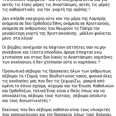
αυτές τις λίγες μέρες τις Αναστάσιμες, αυτές τις μέρες
τις καθοριστικές για την γιορτή της αγάπης !
Δεν επήλθε εκεχειρία ούτε καν την μέρα της Λαμπρής
ανάμεσα σε δύο Ορθόδοξα Έθνη, ανάμεσα σε Χριστιανούς,
ανάμεσα σε ανθρώπους που θεωρούν το Πάσχα την
μεγαλύτερη γιορτή της Χριστιανοσύνης, μάλλον φαίνεται
μόνο στα λόγια!
Οι βόμβες συνέχισαν να πέφτουν απτόητες σαν να μην
συνέβαινε και τίποτα σπουδαίο, άραγε έπεφταν ενώ
χτυπούσαν και στους δύο λαούς οι Αναστάσιμες καμπάνες
των εκκλησιών, ή δεν χτύπησαν ούτε οι καμπάνες ?
Προσωπικά σέβομαι τις Θρησκείες όλων των ανθρώπων,
σέβομαι τα τζαμιά, τους Βουδιστικούς ναούς, φυσικά όλες
τις εκκλησίες μας που δεν τις ξεχωρίζω, μακριά από
εμένα το όποιο σχίσμα, εύχομαι και την Ένωση Καθολικών
και Ορθοδόξων, τελικά Ένας είναι ο Θεός όπως και να
αποκαλείται, σέβομαι τους πιστούς, σέβομαι απόλυτα
και τους Αγνωστικιστές !
Εκείνους που δεν σέβομαι καθόλου είναι τους υποκριτές
που χρησιμοποιούν και την Θρησκεία όπως τους βολεύει,