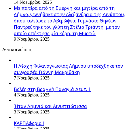
14 Νοεμβρίου, 2025
Με πατέρα από τη Σμύρνη και μητέρα από τη
Λήμνο, γεννήθηκε στην Αλεξάνδρεια της Αιγύπτου,
όπου τελείωσε το Αβερώφειο Γυμνάσιο Θηλέων.
Παντρεύτηκε τον γλύπτη Στέλιο Τριάντη, με τον
οποίο απέκτησε μία κόρη, τη Μυρτώ.
9 Νοεμβρίου, 2025
Ανακοινώσεις
Η Λέσχη Φιλαναγνωσίας Λήμνου υποδέχθηκε τον
συγγραφέα Γιάννη Μακριδάκη
7 Νοεμβρίου, 2025
Βολές στη Βραχνή Παναγιά Δευτ. 1
4 Νοεμβρίου, 2025
Ήταν Λημνιά και Αιγυπτιώτισσα
3 Νοεμβρίου, 2025
ΚΑΡΠΑφορια !
1 Νοεμβρίου, 2025