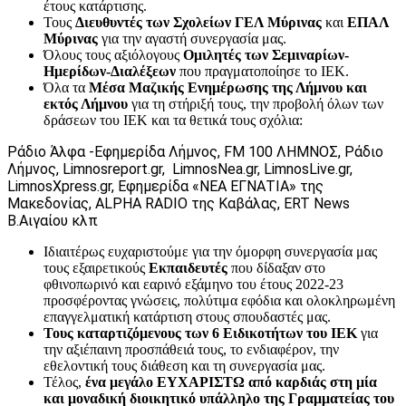
έτους κατάρτισης.
Τους
Διευθυντές των Σχολείων ΓΕΛ Μύρινας
και
ΕΠΑΛ
Μύρινας
για την αγαστή συνεργασία μας.
Όλους τους αξιόλογους
Ομιλητές των Σεμιναρίων-
Ημερίδων-Διαλέξεων
που πραγματοποίησε το ΙΕΚ.
Όλα τα
Μέσα Μαζικής Ενημέρωσης της Λήμνου και
εκτός Λήμνου
για τη στήριξή τους, την προβολή όλων των
δράσεων του ΙΕΚ και τα θετικά τους σχόλια:
Ράδιο Άλφα -Εφημερίδα Λήμνος, FM 100 ΛΗΜΝΟΣ, Ράδιο
Λήμνος, Limnosreport.gr, LimnosNea.gr, LimnosLive.gr,
LimnosXpress.gr, Εφημερίδα «ΝΕΑ ΕΓΝΑΤΙΑ» της
Μακεδονίας, ALPHA RADIO της Καβάλας, ERT News
Β.Αιγαίου κλπ
Ιδιαιτέρως ευχαριστούμε για την όμορφη συνεργασία μας
τους εξαιρετικούς
Εκπαιδευτές
που δίδαξαν στο
φθινοπωρινό και εαρινό εξάμηνο του έτους 2022-23
προσφέροντας γνώσεις, πολύτιμα εφόδια και ολοκληρωμένη
επαγγελματική κατάρτιση στους σπουδαστές μας.
Τους καταρτιζόμενους των 6 Ειδικοτήτων του ΙΕΚ
για
την αξιέπαινη προσπάθειά τους, το ενδιαφέρον, την
εθελοντική τους διάθεση και τη συνεργασία μας.
Τέλος,
ένα μεγάλο ΕΥΧΑΡΙΣΤΩ από καρδιάς στη μία
και μοναδική διοικητικό υπάλληλο της Γραμματείας του