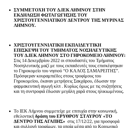
ΣΥΜΜΕΤΟΧΗ ΤΟΥ Δ.ΙΕΚ ΛΗΜΝΟΥ ΣΤΗΝ
ΕΚΔΗΛΩΣΗ ΦΩΤΑΓΩΓΗΣΗΣ ΤΟΥ
ΧΡΙΣΤΟΥΓΕΝΝΙΑΤΙΚΟΥ ΔΕΝΤΡΟΥ ΤΗΣ ΜΥΡΙΝΑΣ
ΛΗΜΝΟΥ.
ΧΡΙΣΤΟΥΓΕΝΝΙΑΤΙΚΗ ΕΚΠΑΙΔΕΥΤΙΚΗ
ΕΠΙΣΚΕΨΗ ΤΟΥ ΤΜΗΜΑΤΟΣ ΝΟΣΗΛΕΥΤΙΚΗΣ
ΤΟΥ Δ.ΙΕΚ ΛΗΜΝΟΥ ΣΤΟ ΓΗΡΟΚΟΜΕΙΟ ΛΗΜΝΟΥ:
Στις 14 Δεκεμβρίου 2022 οι σπουδαστές του Τμήματος
Νοσηλευτικής μαζί με τους εκπαιδευτές τους επισκέφτηκαν
το Γηροκομείο του νησιού “Ο ΚΑΛΟΣ ΣΑΜΑΡΕΙΤΗΣ”.
Πρόσφεραν κουραμπιέδες στους τροφίμους του
Γηροκομείου, έκαναν μετρήσεις Σακχάρου, έδωσαν την
φαρμακευτική αγωγή κλπ . Κυρίως όμως με τις συζητήσεις
και τη συντροφιά έδωσαν μεγάλη χαρά στους ηλικιωμένους.
Το ΙΕΚ Λήμνου συμμετείχε με επιτυχία στην κοινωνική,
εθελοντική
δράση του ΕΡΥΘΡΟΥ Σ
T
ΑΥΡΟΥ
«ΤΟ
ΔΕΝΤΡΟ ΤΗΣ ΑΓΑΠΗΣ»
στις 17/12/22, για προσφορά
και συλλογή τροφίμων, τα οποία μέσα από το Κοινωνικό