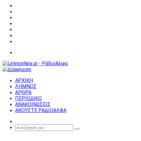
Facebook
X
YouTube
Instagram
Σύνδεση
Random
Article
Sidebar
Μενού
ΑΡΧΙΚΗ
ΛΗΜΝΟΣ
ΑΡΘΡΑ
ΠΕΡΙΟΔΙΚΟ
ΑΝΑΚΟΙΝΩΣΕΙΣ
ΑΚΟΥΣΤΕ ΡΑΔΙΟΑΛΦΑ
Random
Article
Αναζήτηση
για