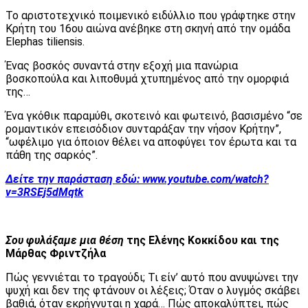
Το αριστοτεχνικό ποιμενικό ειδύλλιο που γράφτηκε στην
Κρήτη του 16ου αιώνα ανέβηκε στη σκηνή από την ομάδα
Elephas tiliensis.
Ένας βοσκός συναντά στην εξοχή μια πανώρια
βοσκοπούλα και λιποθυμά χτυπημένος από την ομορφιά
της…
Ένα γκόθικ παραμύθι, σκοτεινό και φωτεινό, βασισμένο “σε
ρομαντικόν επεισόδιον συνταράξαν την νήσον Κρήτην”,
“ωφέλιμο για όποιον θέλει να αποφύγει τον έρωτα και τα
πάθη της σαρκός”.
Δείτε την παράσταση εδώ:
www.youtube.com/watch?
v=3RSEj5dMqtk
Σου φυλάξαμε μια θέση
της Ελένης Κοκκίδου και της
Μάρθας Φριντζήλα
Πώς γεννιέται το τραγούδι; Τι είν’ αυτό που ανυψώνει την
ψυχή και δεν της φτάνουν οι λέξεις; Όταν ο λυγμός σκάβει
βαθιά, όταν εκρήγνυται η χαρά… Πώς αποκαλύπτει, πώς