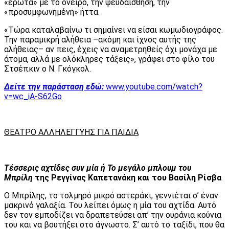
«έρωτα» με το όνειρο, την ψευδαίσθηση, την
«προσυμφωνημένη» ήττα.
«Τώρα καταλαβαίνω τι σημαίνει να είσαι κωμωδιογράφος.
Την παραμικρή αλήθεια –ακόμη και ίχνος αυτής της
αλήθειας– αν πεις, έχεις να αναμετρηθείς όχι μονάχα με
άτομα, αλλά με ολόκληρες τάξεις», γράφει στο φίλο του
Στσέπκιν ο Ν. Γκόγκολ.
Δείτε την παράσταση εδώ:
www.youtube.com/watch?
v=wc_iA-S62Go
ΘΕΑΤΡΟ ΑΛΛΗΛΕΓΓΥΗΣ ΓΙΑ ΠΑΙΔΙΑ
Τέσσερις αχτίδες συν μία ή Το μεγάλο μπλουμ του
Μπρίλη
της Ρεγγίνας Καπετανάκη και του Βασίλη Ρίσβα
Ο Μπρίλης, το τολμηρό μικρό αστεράκι, γεννιέται σ’ έναν
μακρινό γαλαξία. Του λείπει όμως η μία του αχτίδα. Αυτό
δεν τον εμποδίζει να δραπετεύσει απ’ την ουράνια κούνια
του και να βουτήξει στο άγνωστο. Σ’ αυτό το ταξίδι, που θα