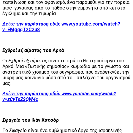
ταπείνωση και τον αφανισμό, ένα παραμύθι για την πορεία
μιας γυναίκας από το πάθος στην εμμονή κι από κει στο
έγκλημα και την τιμωρία.
Δείτε την παράσταση εδώ:
www.youtube.com/watch?
v=EMgqqTzCzu8
Εχθροί εξ αίματος
του Αρκά
Οι
Εχθροί εξ αίματος
είναι το πρώτο θεατρικό έργο του
Αρκά. Μια «ζωτικής σημασίας» κωμωδία με το γνωστό και
ανατρεπτικό χιούμορ του συγγραφέα, που αναδεικνύει την
μικρή μας κοινωνία μέσα από τα… σπλάχνα του οργανισμού
μας.
Δείτε την παράσταση εδώ:
www.youtube.com/watch?
v=zCvTsZ2QW4c
Σφαγείο
του Ιλάν Χατσόρ
Το
Σφαγείο
είναι ένα εμβληματικό έργο της ισραηλινής