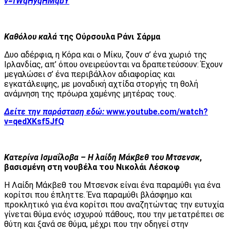
v=fWqHyqHMqbY
Καθόλου καλά
της Ούρσουλα Ράνι Σάρμα
Δυο αδέρφια, η Κόρα και ο Μίκυ, ζουν σ’ ένα χωριό της
Ιρλανδίας, απ’ όπου ονειρεύονται να δραπετεύσουν: Έχουν
μεγαλώσει σ’ ένα περιβάλλον αδιαφορίας και
εγκατάλειψης, με μοναδική αχτίδα στοργής τη θολή
ανάμνηση της πρόωρα χαμένης μητέρας τους.
Δείτε την παράσταση εδώ:
www.youtube.com/watch?
v=qedXKsf5JfQ
Κατερίνα Ισμαΐλοβα – Η λαίδη Μάκβεθ του Μτσενσκ
,
βασισμένη στη νουβέλα του Νικολάι Λέσκοφ
Η Λαίδη Μάκβεθ του Μτσενσκ είναι ένα παραμύθι για ένα
κορίτσι που έπληττε. Ένα παραμύθι βλάσφημο και
προκλητικό για ένα κορίτσι που αναζητώντας την ευτυχία
γίνεται θύμα ενός ισχυρού πάθους, που την μετατρέπει σε
θύτη και ξανά σε θύμα, μέχρι που την οδηγεί στην