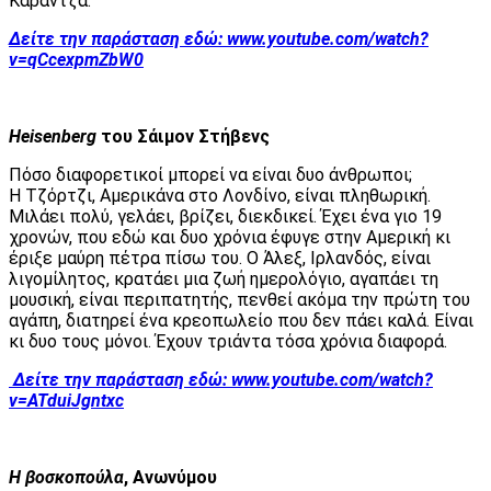
Καραντζά.
Δείτε την παράσταση εδώ:
www.youtube.com/watch?
v=qCcexpmZbW0
Heisenberg
του Σάιμον Στήβενς
Πόσο διαφορετικοί μπορεί να είναι δυο άνθρωποι;
Η Τζόρτζι, Αμερικάνα στο Λονδίνο, είναι πληθωρική.
Μιλάει πολύ, γελάει, βρίζει, διεκδικεί. Έχει ένα γιο 19
χρονών, που εδώ και δυο χρόνια έφυγε στην Αμερική κι
έριξε μαύρη πέτρα πίσω του. Ο Άλεξ, Ιρλανδός, είναι
λιγομίλητος, κρατάει μια ζωή ημερολόγιο, αγαπάει τη
μουσική, είναι περιπατητής, πενθεί ακόμα την πρώτη του
αγάπη, διατηρεί ένα κρεοπωλείο που δεν πάει καλά. Είναι
κι δυο τους μόνοι. Έχουν τριάντα τόσα χρόνια διαφορά.
Δείτε την παράσταση εδώ:
www.youtube.com/watch?
v=ATduiJgntxc
Η βοσκοπούλα
, Ανωνύμου