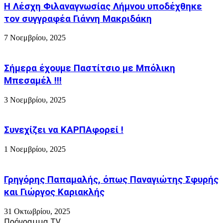
!
Η Λέσχη Φιλαναγνωσίας Λήμνου υποδέχθηκε
Μονο
τον συγγραφέα Γιάννη Μακριδάκη
στο
Αντρώνι
7 Νοεμβρίου, 2025
του
1960
!
Σήμερα έχουμε Παστίτσιο με Μπόλικη
Μπεσαμέλ !!!
3 Νοεμβρίου, 2025
Συνεχίζει να ΚΑΡΠΑφορεί !
1 Νοεμβρίου, 2025
Γρηγόρης Παπαμαλής, όπως Παναγιώτης Σφυρής
και Γιώργος Καριακλής
31 Οκτωβρίου, 2025
Πρόγραμμα TV