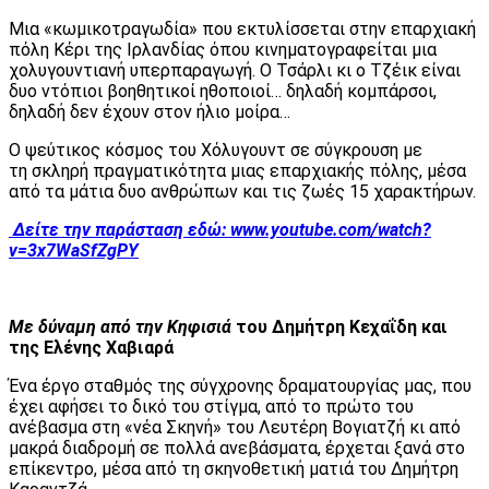
Μια «κωμικοτραγωδία» που εκτυλίσσεται στην επαρχιακή
πόλη Κέρι της Ιρλανδίας όπου κινηματογραφείται μια
χολυγουντιανή υπερπαραγωγή. Ο Τσάρλι κι ο Τζέικ είναι
δυο ντόπιοι βοηθητικοί ηθοποιοί… δηλαδή κομπάρσοι,
δηλαδή δεν έχουν στον ήλιο μοίρα…
Ο ψεύτικος κόσμος του Χόλυγουντ σε σύγκρουση με
τη σκληρή πραγματικότητα μιας επαρχιακής πόλης, μέσα
από τα μάτια δυο ανθρώπων και τις ζωές 15 χαρακτήρων.
Δείτε την παράσταση εδώ:
www.youtube.com/watch?
v=3x7WaSfZgPY
Με δύναμη από την Κηφισιά
του Δημήτρη Κεχαΐδη και
της Ελένης Χαβιαρά
Ένα έργο σταθμός της σύγχρονης δραματουργίας μας, που
έχει αφήσει το δικό του στίγμα, από το πρώτο του
ανέβασμα στη «νέα Σκηνή» του Λευτέρη Βογιατζή κι από
μακρά διαδρομή σε πολλά ανεβάσματα, έρχεται ξανά στο
επίκεντρο, μέσα από τη σκηνοθετική ματιά του Δημήτρη