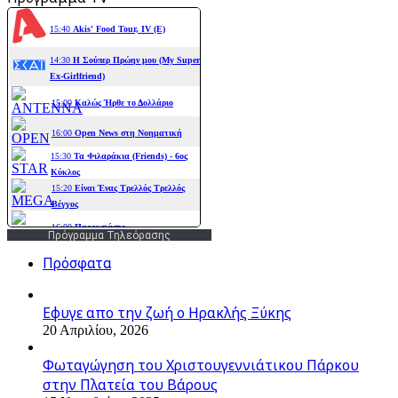
Πρόγραμμα Τηλεόρασης
Πρόσφατα
Εφυγε απο την ζωή o Ηρακλής Ξύκης
20 Απριλίου, 2026
Φωταγώγηση του Χριστουγεννιάτικου Πάρκου
στην Πλατεία του Βάρους