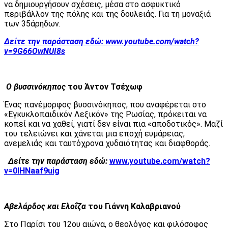
να δημιουργήσουν σχέσεις, μέσα στο ασφυκτικό
περιβάλλον της πόλης και της δουλειάς. Για τη μοναξιά
των 35άρηδων.
Δείτε την παράσταση εδώ:
www.youtube.com/watch?
v=9G66OwNUI8s
Ο βυσσινόκηπος
του Άντον Τσέχωφ
Ένας πανέμορφος βυσσινόκηπος, που αναφέρεται στο
«Εγκυκλοπαιδικόν Λεξικόν» της Ρωσίας, πρόκειται να
κοπεί και να χαθεί, γιατί δεν είναι πια «αποδοτικός». Μαζί
του τελειώνει και χάνεται μια εποχή ευμάρειας,
ανεμελιάς και ταυτόχρονα χυδαιότητας και διαφθοράς.
Δείτε την παράσταση εδώ:
www.youtube.com/watch?
v=0IHNaaf9uig
Αβελάρδος και Ελοΐζα
του Γιάννη Καλαβριανού
Στο Παρίσι του 12ου αιώνα, ο θεολόγος και φιλόσοφος