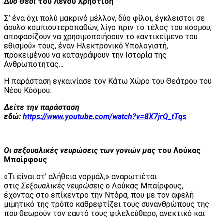
Δύο Θεοί
του Λένου Χρηστίδη
Σ’ ένα όχι πολύ μακρινό μέλλον, δύο φίλοι, έγκλειστοι σε
άσυλο κομπιουτεροπαθών, λίγο πριν το τέλος του κόσμου,
αποφασίζουν να χρησιμοποιήσουν το «αντικείμενο του
εθισμού» τους, έναν Ηλεκτρονικό Υπολογιστή,
προκειμένου να καταγράψουν την Ιστορία της
Ανθρωπότητας…
Η παράσταση εγκαινίασε τον Κάτω Χώρο του Θεάτρου του
Νέου Κόσμου.
Δείτε την παράσταση
εδώ:
https://www.youtube.com/watch?v=8X7jrQ_tTqs
Οι σεξουαλικές νευρώσεις των γονιών μας
του Λούκας
Μπαίρφους
«Τι είναι στ’ αλήθεια νορμάλ;» αναρωτιέται
στις
Σεξουαλικές νευρώσεις
ο Λούκας Μπαίρφους,
έχοντας στο επίκεντρο την Ντόρα, που με τον αφελή
μιμητικό της τρόπο καθρεφτίζει τους συνανθρώπους της
που θεωρούν τον εαυτό τους φιλελεύθερο, ανεκτικό και