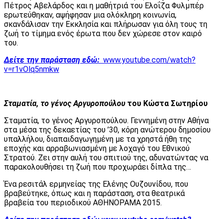
Πέτρος Αβελάρδος και η μαθήτριά του Ελοΐζα Φυλμπέρ
ερωτεύθηκαν, αψήφησαν μια ολόκληρη κοινωνία,
σκανδάλισαν την Εκκλησία και πλήρωσαν για όλη τους τη
ζωή το τίμημα ενός έρωτα που δεν χώρεσε στον καιρό
του.
Δείτε την παράσταση εδώ:
www.youtube.com/watch?
v=r1vOlq5nmkw
Σταματία, το γένος Αργυροπούλου
του Κώστα Σωτηρίου
Σταματία, το γένος Αργυροπούλου. Γεννημένη στην Αθήνα
στα μέσα της δεκαετίας του ’30, κόρη ανώτερου δημοσίου
υπαλλήλου, διαπαιδαγωγημένη με τα χρηστά ήθη της
εποχής και αρραβωνιασμένη με λοχαγό του Εθνικού
Στρατού. Ζει στην αυλή του σπιτιού της, αδυνατώντας να
παρακολουθήσει τη ζωή που προχωράει δίπλα της…
Ένα ρεσιτάλ ερμηνείας της Ελένης Ουζουνίδου, που
βραβεύτηκε, όπως και η παράσταση, στα θεατρικά
βραβεία του περιοδικού ΑΘΗΝΟΡΑΜΑ 2015.