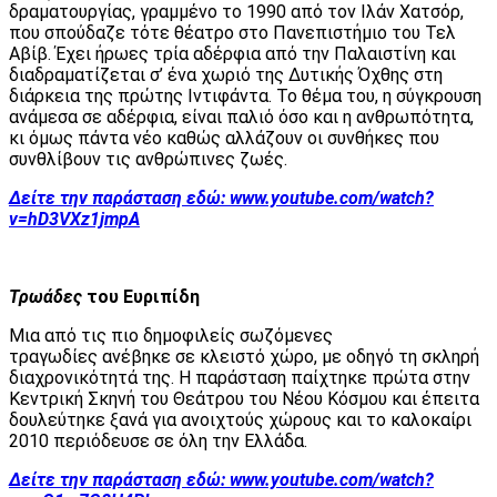
δραματουργίας, γραμμένο το 1990 από τον Ιλάν Χατσόρ,
που σπούδαζε τότε θέατρο στο Πανεπιστήμιο του Τελ
Αβίβ. Έχει ήρωες τρία αδέρφια από την Παλαιστίνη και
διαδραματίζεται σ’ ένα χωριό της Δυτικής Όχθης στη
διάρκεια της πρώτης Ιντιφάντα. Το θέμα του, η σύγκρουση
ανάμεσα σε αδέρφια, είναι παλιό όσο και η ανθρωπότητα,
κι όμως πάντα νέο καθώς αλλάζουν οι συνθήκες που
συνθλίβουν τις ανθρώπινες ζωές.
Δείτε την παράσταση εδώ:
www.youtube.com/watch?
v=hD3VXz1jmpA
Τρωάδες
του Ευριπίδη
Μια από τις πιο δημοφιλείς σωζόμενες
τραγωδίες ανέβηκε σε κλειστό χώρο, με οδηγό τη σκληρή
διαχρονικότητά της. Η παράσταση παίχτηκε πρώτα στην
Κεντρική Σκηνή του Θεάτρου του Νέου Κόσμου και έπειτα
δουλεύτηκε ξανά για ανοιχτούς χώρους και το καλοκαίρι
2010 περιόδευσε σε όλη την Ελλάδα.
Δείτε την παράσταση εδώ:
www.youtube.com/watch?