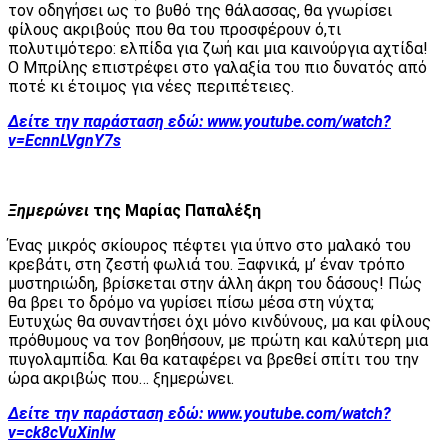
τον οδηγήσει ως το βυθό της θάλασσας, θα γνωρίσει
φίλους ακριβούς που θα του προσφέρουν ό,τι
πολυτιμότερο: ελπίδα για ζωή και μια καινούργια αχτίδα!
Ο Μπρίλης επιστρέφει στο γαλαξία του πιο δυνατός από
ποτέ κι έτοιμος για νέες περιπέτειες.
Δείτε την παράσταση εδώ:
www.youtube.com/watch?
v=EcnnLVgnY7s
Ξημερώνει
της Μαρίας Παπαλέξη
Ένας μικρός σκίουρος πέφτει για ύπνο στο μαλακό του
κρεβάτι, στη ζεστή φωλιά του. Ξαφνικά, μ’ έναν τρόπο
μυστηριώδη, βρίσκεται στην άλλη άκρη του δάσους! Πώς
θα βρει το δρόμο να γυρίσει πίσω μέσα στη νύχτα;
Ευτυχώς θα συναντήσει όχι μόνο κινδύνους, μα και φίλους
πρόθυμους να τον βοηθήσουν, με πρώτη και καλύτερη μια
πυγολαμπίδα. Και θα καταφέρει να βρεθεί σπίτι του την
ώρα ακριβώς που… ξημερώνει.
Δείτε την παράσταση εδώ:
www.youtube.com/watch?
v=ck8cVuXinlw