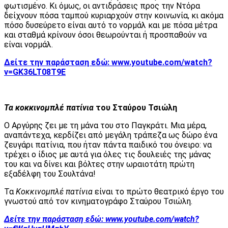
φωτισμένο. Κι όμως, οι αντιδράσεις προς την Ντόρα
δείχνουν πόσα ταμπού κυριαρχούν στην κοινωνία, κι ακόμα
πόσο δυσεύρετο είναι αυτό το νορμάλ και με πόσα μέτρα
και σταθμά κρίνουν όσοι θεωρούνται ή προσπαθούν να
είναι νορμάλ.
Δείτε την παράσταση εδώ:
www.youtube.com/watch?
v=GK36LT08T9E
Τα κοκκινομπλέ πατίνια
του Σταύρου Τσιώλη
Ο Αργύρης ζει με τη μάνα του στο Παγκράτι. Μια μέρα,
αναπάντεχα, κερδίζει από μεγάλη τράπεζα ως δώρο ένα
ζευγάρι πατίνια, που ήταν πάντα παιδικό του όνειρο: να
τρέχει ο ίδιος με αυτά για όλες τις δουλειές της μάνας
του και να δίνει και βόλτες στην ωραιοτάτη πρώτη
εξαδέλφη του Σουλτάνα!
Τα
Κοκκινομπλέ πατίνια
είναι το πρώτο θεατρικό έργο του
γνωστού από τον κινηματογράφο Σταύρου Τσιώλη.
Δείτε την παράσταση εδώ:
www.youtube.com/watch?