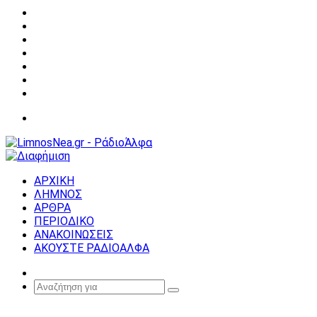
Facebook
X
YouTube
Instagram
Σύνδεση
Random
Article
Sidebar
Μενού
ΑΡΧΙΚΗ
ΛΗΜΝΟΣ
ΑΡΘΡΑ
ΠΕΡΙΟΔΙΚΟ
ΑΝΑΚΟΙΝΩΣΕΙΣ
ΑΚΟΥΣΤΕ ΡΑΔΙΟΑΛΦΑ
Random
Article
Αναζήτηση
για