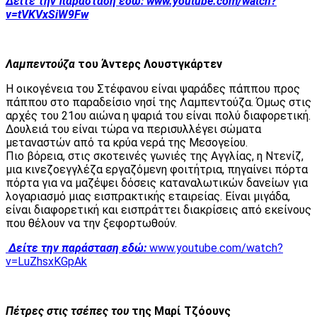
Δείτε την παράσταση εδώ:
www.youtube.com/watch?
v=tVKVxSiW9Fw
Λαμπεντούζα
του Άντερς Λουστγκάρτεν
Η οικογένεια του Στέφανου είναι ψαράδες πάππου προς
πάππου στο παραδείσιο νησί της Λαμπεντούζα. Όμως στις
αρχές του 21ου αιώνα η ψαριά του είναι πολύ διαφορετική.
Δουλειά του είναι τώρα να περισυλλέγει σώματα
μεταναστών από τα κρύα νερά της Μεσογείου.
Πιο βόρεια, στις σκοτεινές γωνιές της Αγγλίας, η Ντενίζ,
μια κινεζοεγγλέζα εργαζόμενη φοιτήτρια, πηγαίνει πόρτα
πόρτα για να μαζέψει δόσεις καταναλωτικών δανείων για
λογαριασμό μιας εισπρακτικής εταιρείας. Είναι μιγάδα,
είναι διαφορετική και εισπράττει διακρίσεις από εκείνους
που θέλουν να την ξεφορτωθούν.
Δείτε την παράσταση εδώ:
www.youtube.com/watch?
v=LuZhsxKGpAk
Πέτρες στις τσέπες του
της Μαρί Τζόουνς