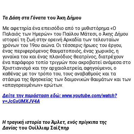
Τα Δάση στα Γόνατα
του Άκη Δήμου
Με αφετηρία ένα επεισόδιο από το μυθιστόρημα «Ο
Παλαιός των Ημερών» του Παύλου Μάτεσι, ο Άκης Δήμου
ιστορεί τη ζωή στην ορεινή Αρκαδία των τελευταίων
χρόνων του 19ου αιώνα. Οι τέσσερις ήρωες του έργου,
ένας περιφερόμενος θαυματοποιός, ένας χωρικός, η
γυναίκα του και ένας πλανόδιος θεατρίνος, διατρέχουν
ένα παράφορο τοπίο τριγμών που ακροβατεί ανάμεσα στο
Χριστιανισμό και την αρχαιολατρεία, αφηγούμενοι, ο
καθένας με τον τρόπο του, τους αναβαθμούς και τα
στάσιμα της θρησκείας των δαιμονικών θαυμάτων και των
«απαγορευμένων» ερώτων.
Δείτε την παράσταση εδώ:
www.youtube.com/watch?
v=JcGxUMXJV4A
Η τραγική ιστορία του Άμλετ, ενός πρίγκιπα της
Δανίας
του Ουίλλιαμ Σαίξπηρ