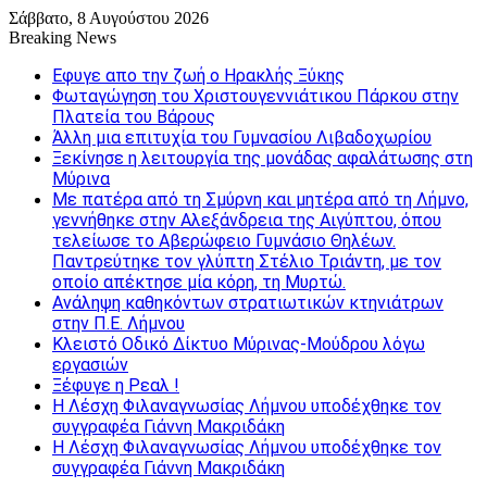
Σάββατο, 8 Αυγούστου 2026
Breaking News
Εφυγε απο την ζωή o Ηρακλής Ξύκης
Φωταγώγηση του Χριστουγεννιάτικου Πάρκου στην
Πλατεία του Βάρους
Άλλη μια επιτυχία του Γυμνασίου Λιβαδοχωρίου
Ξεκίνησε η λειτουργία της μονάδας αφαλάτωσης στη
Μύρινα
Με πατέρα από τη Σμύρνη και μητέρα από τη Λήμνο,
γεννήθηκε στην Αλεξάνδρεια της Αιγύπτου, όπου
τελείωσε το Αβερώφειο Γυμνάσιο Θηλέων.
Παντρεύτηκε τον γλύπτη Στέλιο Τριάντη, με τον
οποίο απέκτησε μία κόρη, τη Μυρτώ.
Ανάληψη καθηκόντων στρατιωτικών κτηνιάτρων
στην Π.Ε. Λήμνου
Κλειστό Οδικό Δίκτυο Μύρινας-Μούδρου λόγω
εργασιών
Ξέφυγε η Ρεαλ !
Η Λέσχη Φιλαναγνωσίας Λήμνου υποδέχθηκε τον
συγγραφέα Γιάννη Μακριδάκη
Η Λέσχη Φιλαναγνωσίας Λήμνου υποδέχθηκε τον
συγγραφέα Γιάννη Μακριδάκη