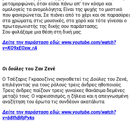
μεταμορφώνει, όταν είσαι πάνω απ’ τον κόσμο και
ομολογείς τα ανομολόγητα; Είναι της ψυχής το μυστικό
που φανερώνεται; Σε πιάνει από το χέρι και σε παρασύρει
στα χρώματα, στις μουσικές, στο χορό και τότε γίνεσαι ο
πρωταγωνιστής της δικής σου παράστασης;
Σου φυλάξαμε μια θέση στη δική μας.
Δείτε την παράσταση εδώ:
www.youtube.com/watch?
v=KQ9xEOxw_rA
Οι δούλες
του Ζαν Ζενέ
Ο Τσέζαρις Γκραουζίνις σκηνοθετεί τις
Δούλες
του Ζενέ,
επιλέγοντας για τους ρόλους τρεις άνδρες ηθοποιούς.
Τρεις άνδρες παίζουν τρεις γυναίκες θανάσιμα δεμένες
μεταξύ τους. Ο ναρκισσισμός, η ζήλεια και η απεγνωσμένη
αναζήτηση του έρωτα τις συνδέουν ακατάλυτα.
Δείτε την παράσταση εδώ:
www.youtube.com/watch?
v=b8fhBRjPyks