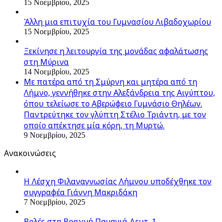
15 Νοεμβρίου, 2025
Άλλη μια επιτυχία του Γυμνασίου Λιβαδοχωρίου
15 Νοεμβρίου, 2025
Ξεκίνησε η λειτουργία της μονάδας αφαλάτωσης
στη Μύρινα
14 Νοεμβρίου, 2025
Με πατέρα από τη Σμύρνη και μητέρα από τη
Λήμνο, γεννήθηκε στην Αλεξάνδρεια της Αιγύπτου,
όπου τελείωσε το Αβερώφειο Γυμνάσιο Θηλέων.
Παντρεύτηκε τον γλύπτη Στέλιο Τριάντη, με τον
οποίο απέκτησε μία κόρη, τη Μυρτώ.
9 Νοεμβρίου, 2025
Ανακοινώσεις
Η Λέσχη Φιλαναγνωσίας Λήμνου υποδέχθηκε τον
συγγραφέα Γιάννη Μακριδάκη
7 Νοεμβρίου, 2025
Βολές στη Βραχνή Παναγιά Δευτ. 1