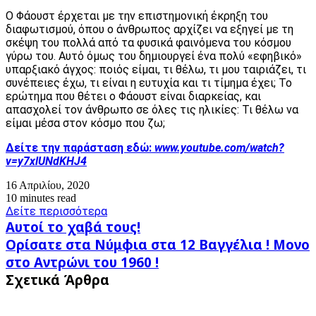
Ο Φάουστ έρχεται με την επιστημονική έκρηξη του
διαφωτισμού, όπου ο άνθρωπος αρχίζει να εξηγεί με τη
σκέψη του πολλά από τα φυσικά φαινόμενα του κόσμου
γύρω του. Αυτό όμως του δημιουργεί ένα πολύ «εφηβικό»
υπαρξιακό άγχος: ποιός είμαι, τι θέλω, τι μου ταιριάζει, τι
συνέπειες έχω, τι είναι η ευτυχία και τι τίμημα έχει; Το
ερώτημα που θέτει ο Φάουστ είναι διαρκείας, και
απασχολεί τον άνθρωπο σε όλες τις ηλικίες: Τι θέλω να
είμαι μέσα στον κόσμο που ζω;
Δείτε την παράσταση εδώ:
www.youtube.com/watch?
v=y7xlUNdKHJ4
16 Απριλίου, 2020
10 minutes read
Δείτε περισσότερα
Αυτοί
Αυτοί το χαβά τους!
το
Ορίσατε
Ορίσατε στα Νύμφια στα 12 Βαγγέλια ! Μονο
χαβά
στα
στο Αντρώνι του 1960 !
τους!
Νύμφια
Σχετικά Άρθρα
στα
12
Βαγγέλια