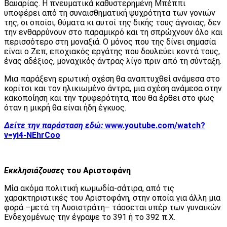
Βαυαρίας. Η πνευματικά καθυστερημένη Μπέππι
υποφέρει από τη συναισθηματική ψυχρότητα των γονιών
της, οι οποίοι, θύματα κι αυτοί της δικής τους άγνοιας, δεν
την ενθαρρύνουν στο παραμικρό και τη σπρώχνουν όλο και
περισσότερο στη μοναξιά. Ο μόνος που της δίνει σημασία
είναι ο Ζεπ, εποχιακός εργάτης που δουλεύει κοντά τους,
ένας αδέξιος, μοναχικός άντρας λίγο πριν από τη σύνταξη.
Μια παράξενη ερωτική σχέση θα αναπτυχθεί ανάμεσα στο
κορίτσι και τον ηλικιωμένο άντρα, μια σχέση ανάμεσα στην
κακοποίηση και την τρυφερότητα, που θα έρθει στο φως
όταν η μικρή θα είναι ήδη έγκυος.
Δείτε την παράσταση εδώ:
www.youtube.com/watch?
v=yi4-NEhrCoo
Εκκλησιάζουσες
του Αριστοφάνη
Μία ακόμα πολιτική κωμωδία-σάτιρα, από τις
χαρακτηριστικές του Αριστοφάνη, στην οποία για άλλη μια
φορά –μετά τη Λυσιστράτη– τάσσεται υπέρ των γυναικών.
Ενδεχομένως την έγραψε το 391 ή το 392 π.Χ.