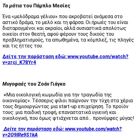
Τα μάτια
του Πάμπλο Μεσίες
Ένα «μελόδραμα γέλιου» που ακροβατεί ανάμεσα στο
αστικό δράμα, το μελό και τη φάρσα. Οι ήρωές του είναι
διαταραγμένοι και ακραίοι, αλλά ουσιαστικά απολύτως
οικείοι στον θεατή, αφού φέρουν τους δικούς του
προβληματισμούς, τα απωθημένα, τα κόμπλεξ, τις πληγές
και τις ήττες του.
Δείτε την παράσταση εδώ:
www.youtube.com/watch?
v=zrcj_K78Yr4
Μυγοφαές
του Ζοάν Γιάγκο
«
Μια οικολογική κωμωδία για την τραγωδία της
οικονομίας». Τέσσερις φίλοι παίρνουν την τύχη στα χέρια
τους δημιουργώντας μια start-up επιχείρηση. Το προϊόν
τους: μια παιδική τροφή, επαναστατικά υγιεινή και
οικολογική, που όμως φτιάχνεται από… προνύμφες μύγας!
Δείτε την παράσταση εδώ:
www.youtube.com/watch?
v=2Q9lRe9S1kA