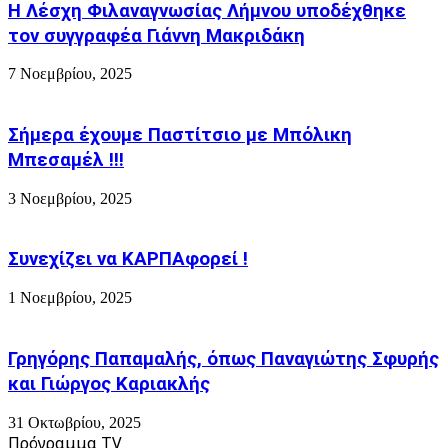
Η Λέσχη Φιλαναγνωσίας Λήμνου υποδέχθηκε
δεν
παραβάσεις
υπομένει
του
τον συγγραφέα Γιάννη Μακριδάκη
Κώδικα
Οδικής
7 Νοεμβρίου, 2025
Κυκλοφορίας
Σήμερα έχουμε Παστίτσιο με Μπόλικη
Μπεσαμέλ !!!
3 Νοεμβρίου, 2025
Συνεχίζει να ΚΑΡΠΑφορεί !
1 Νοεμβρίου, 2025
Γρηγόρης Παπαμαλής, όπως Παναγιώτης Σφυρής
και Γιώργος Καριακλής
31 Οκτωβρίου, 2025
Πρόγραμμα TV