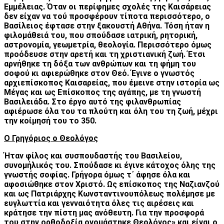
Εμμέλειας. Όταν οι περίφημες σχολές της Καισάρειας
δεν είχαν να τού προσφέρουν τίποτα περισσότερο, ο
Βασίλειος έφτασε στην ξακουστή Αθήνα. Τόση ήταν η
φιλομάθειά του, που σπούδασε ιατρική, ρητορική,
αστρονομία, γεωμετρία, θεολογία. Περισσότερο όμως
προόδευσε στην αρετή και τη χριστιανική ζωή. Έτσι
αρνήθηκε τη δόξα των ανθρώπων και τη φήμη του
σοφού κι αφιερώθηκε στον Θεό. Έγινε ο γνωστός
αρχιεπίσκοπος Καισαρείας, που έμεινε στην ιστορία ως
Μέγας και ως Επίσκοπος της αγάπης, με τη γνωστή
Βασιλειάδα. Στο έργο αυτό της φιλανθρωπίας
αφιέρωσε όλα του τα πλούτη και όλη του τη ζωή, μέχρι
την κοίμησή του το 350.
Ο Γρηγόριος ο Θεολόγος
Ήταν φίλος και συσπουδαστής του Βασιλείου,
συνομήλικός του. Σπούδασε κι έγινε κάτοχος όλης της
γνωστής σοφίας. Γρήγορα όμως τ΄ άφησε όλα και
αφοσιώθηκε στον Χριστό. Ως επίσκοπος της Ναζιανζού
και ως Πατριάρχης Κωνσταντινουπόλεως πολέμησε με
ευγλωττία και γενναιότητα όλες τις αιρέσεις και
κράτησε την πίστη μας ανόθευτη. Για την προσφορά
του στην ορθοδοξία ονομάστηκε Θεολόγος» και είναι ο