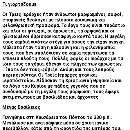
Τι γιορτάζουμε
Οι Τρεις Ιεράρχες ήταν άνθρωποι μορφωμένοι, σοφοί,
επιφανείς θεολόγοι με πλούσια κοινωνική και
φιλανθρωπική προσφορά. Το έργο τους είναι τεράστιο
και όλοι οι φτωχοί, οι άρρωστοι, τα ορφανά και οι
ηλικιωμένοι έβρισκαν καταφύγιο κοντά τους. Η μεγάλη
τους καρδιά γινόταν στέγη για όσους την είχαν ανάγκη.
Μάλιστα ήταν τόση η καλοσύνη και η φιλανθρωπία
τους, που δεν υπολόγισαν σε καμία περίπτωση τα
επίγεια πλούτη τους. Πολλές φορές οι Ιεράρχες με τα
ίδια τους τα χέρια, έδεναν τις πληγές των αρρώστων.
Τίποτε δεν τους φόβιζε. Ακόμη και τους λεπρούς
περιποιούνταν. Οι Τρείς Ιεράρχες ήταν και
ιεραπόστολοι. Δίδασκαν τη Χριστιανική θρησκεία και
το Λόγο του Κυρίου με πάθος, γεγονός που σε
συνδυασμό με τη μεγάλη τους μόρφωση, τους έφερε
αντιμέτωπους με βασιλιάδες και άρχοντες.
Μέγας Βασίλειος
Γεννήθηκε στη Καισάρεια του Πόντου το 330 μ.Χ..
Μεγάλωσε και ανατράφηκε μέσα σε χριστιανικό
περιβάλλον, κάτω από τη φροντίδα της μητέρας του,