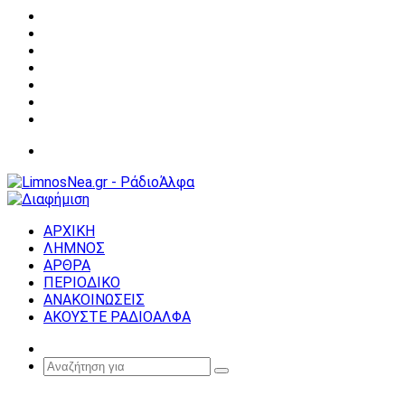
Facebook
X
YouTube
Instagram
Σύνδεση
Random
Article
Sidebar
Μενού
ΑΡΧΙΚΗ
ΛΗΜΝΟΣ
ΑΡΘΡΑ
ΠΕΡΙΟΔΙΚΟ
ΑΝΑΚΟΙΝΩΣΕΙΣ
ΑΚΟΥΣΤΕ ΡΑΔΙΟΑΛΦΑ
Random
Article
Αναζήτηση
για