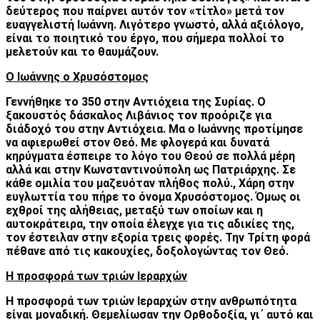
δεύτερος που παίρνει αυτόν τον «τίτλο» μετά τον
ευαγγελιστή Ιωάννη. Λιγότερο γνωστό, αλλά αξιόλογο,
είναι το ποιητικό του έργο, που σήμερα πολλοί το
μελετούν και το θαυμάζουν.
Ο Ιωάννης ο Χρυσόστομος
Γεννήθηκε το 350 στην Αντιόχεια της Συρίας. Ο
ξακουστός δάσκαλος Λιβάνιος τον προόριζε για
διάδοχό του στην Αντιόχεια. Μα ο Ιωάννης προτίμησε
να αφιερωθεί στον Θεό. Με φλογερά και δυνατά
κηρύγματα έσπειρε το λόγο του Θεού σε πολλά μέρη
αλλά και στην Κωνσταντινούπολη ως Πατριάρχης. Σε
κάθε ομιλία του μαζευόταν πλήθος πολύ., Χάρη στην
ευγλωττία του πήρε το όνομα Χρυσόστομος. Όμως οι
εχθροί της αλήθειας, μεταξύ των οποίων και η
αυτοκράτειρα, την οποία έλεγχε για τις αδικίες της,
τον έστειλαν στην εξορία τρεις φορές. Την Τρίτη φορά
πέθανε από τις κακουχίες, δοξολογώντας τον Θεό.
Η προσφορά των τριών Ιεραρχών
Η προσφορά των τριών Ιεραρχών στην ανθρωπότητα
είναι μοναδική. Θεμελίωσαν την Ορθοδοξία, γι΄ αυτό και