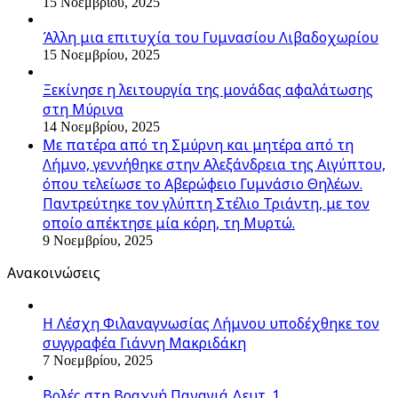
15 Νοεμβρίου, 2025
Άλλη μια επιτυχία του Γυμνασίου Λιβαδοχωρίου
15 Νοεμβρίου, 2025
Ξεκίνησε η λειτουργία της μονάδας αφαλάτωσης
στη Μύρινα
14 Νοεμβρίου, 2025
Με πατέρα από τη Σμύρνη και μητέρα από τη
Λήμνο, γεννήθηκε στην Αλεξάνδρεια της Αιγύπτου,
όπου τελείωσε το Αβερώφειο Γυμνάσιο Θηλέων.
Παντρεύτηκε τον γλύπτη Στέλιο Τριάντη, με τον
οποίο απέκτησε μία κόρη, τη Μυρτώ.
9 Νοεμβρίου, 2025
Ανακοινώσεις
Η Λέσχη Φιλαναγνωσίας Λήμνου υποδέχθηκε τον
συγγραφέα Γιάννη Μακριδάκη
7 Νοεμβρίου, 2025
Βολές στη Βραχνή Παναγιά Δευτ. 1