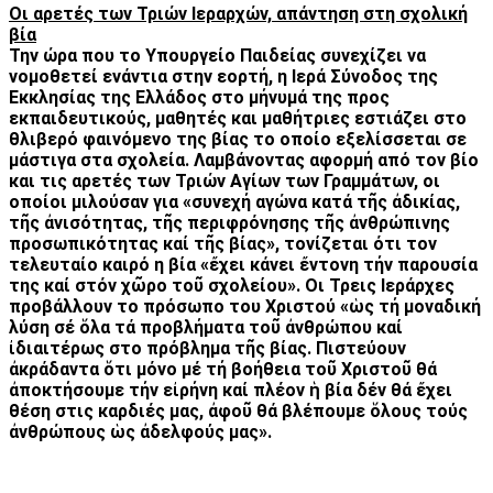
Οι αρετές των Τριών Ιεραρχών, απάντηση στη σχολική
βία
Την ώρα που το Υπουργείο Παιδείας συνεχίζει να
νομοθετεί ενάντια στην εορτή, η Ιερά Σύνοδος της
Εκκλησίας της Ελλάδος στο μήνυμά της προς
εκπαιδευτικούς, μαθητές και μαθήτριες εστιάζει στο
θλιβερό φαινόμενο της βίας το οποίο εξελίσσεται σε
μάστιγα στα σχολεία. Λαμβάνοντας αφορμή από τον βίο
και τις αρετές των Τριών Αγίων των Γραμμάτων, οι
οποίοι μιλούσαν για «συνεχή αγώνα κατά τῆς ἀδικίας,
τῆς ἀνισότητας, τῆς περιφρόνησης τῆς ἀνθρώπινης
προσωπικότητας καί τῆς βίας», τονίζεται ότι τον
τελευταίο καιρό η βία «ἔχει κάνει ἔντονη τήν παρουσία
της καί στόν χῶρο τοῦ σχολείου». Οι Τρεις Ιεράρχες
προβάλλουν το πρόσωπο του Χριστού «ὡς τή μοναδική
λύση σέ ὅλα τά προβλήματα τοῦ ἀνθρώπου καί
ἰδιαιτέρως στο πρόβλημα τῆς βίας. Πιστεύουν
ἀκράδαντα ὅτι μόνο μέ τή βοήθεια τοῦ Χριστοῦ θά
ἀποκτήσουμε τήν εἰρήνη καί πλέον ἡ βία δέν θά ἔχει
θέση στις καρδιές μας, ἀφοῦ θά βλέπουμε ὅλους τούς
ἀνθρώπους ὡς ἀδελφούς μας».