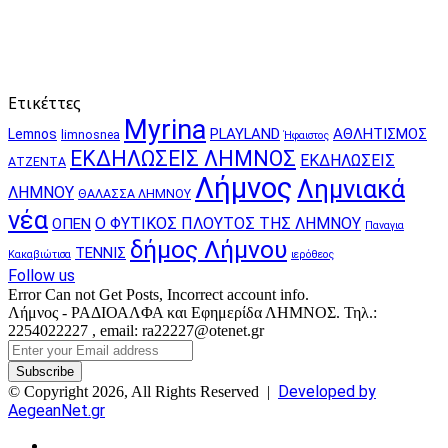
Ετικέττες
Myrina
PLAYLAND
ΑΘΛΗΤΙΣΜΟΣ
Lemnos
limnosnea
Ήφαιστος
ΕΚΔΗΛΩΣΕΙΣ ΛΗΜΝΟΣ
ΕΚΔΗΛΩΣΕΙΣ
ΑΤΖΕΝΤΑ
Λήμνος
Λημνιακά
ΛΗΜΝΟΥ
ΘΑΛΑΣΣΑ ΛΗΜΝΟΥ
νέα
Ο ΦΥΤΙΚΟΣ ΠΛΟΥΤΟΣ ΤΗΣ ΛΗΜΝΟΥ
ΟΠΕΝ
Παναγια
δήμος Λήμνου
ΤΕΝΝΙΣ
Κακαβιώτισα
ιερόθεος
Follow us
Error Can not Get Posts, Incorrect account info.
Λήμνος - ΡΑΔΙΟΑΛΦΑ και Εφημερίδα ΛΗΜΝΟΣ. Τηλ.:
2254022227 , email: ra22227@otenet.gr
Enter
your
Email
Developed by
© Copyright 2026, All Rights Reserved |
address
AegeanNet.gr
Facebook