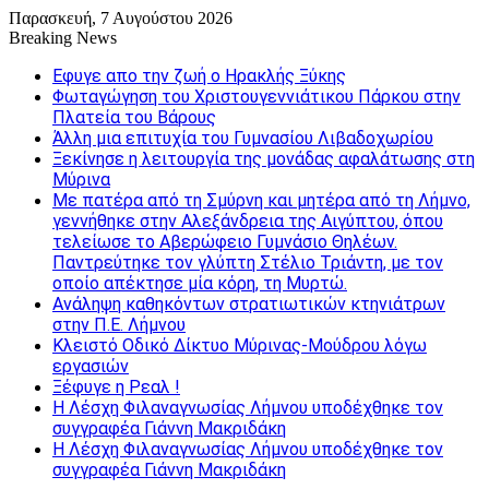
Παρασκευή, 7 Αυγούστου 2026
Breaking News
Εφυγε απο την ζωή o Ηρακλής Ξύκης
Φωταγώγηση του Χριστουγεννιάτικου Πάρκου στην
Πλατεία του Βάρους
Άλλη μια επιτυχία του Γυμνασίου Λιβαδοχωρίου
Ξεκίνησε η λειτουργία της μονάδας αφαλάτωσης στη
Μύρινα
Με πατέρα από τη Σμύρνη και μητέρα από τη Λήμνο,
γεννήθηκε στην Αλεξάνδρεια της Αιγύπτου, όπου
τελείωσε το Αβερώφειο Γυμνάσιο Θηλέων.
Παντρεύτηκε τον γλύπτη Στέλιο Τριάντη, με τον
οποίο απέκτησε μία κόρη, τη Μυρτώ.
Ανάληψη καθηκόντων στρατιωτικών κτηνιάτρων
στην Π.Ε. Λήμνου
Κλειστό Οδικό Δίκτυο Μύρινας-Μούδρου λόγω
εργασιών
Ξέφυγε η Ρεαλ !
Η Λέσχη Φιλαναγνωσίας Λήμνου υποδέχθηκε τον
συγγραφέα Γιάννη Μακριδάκη
Η Λέσχη Φιλαναγνωσίας Λήμνου υποδέχθηκε τον
συγγραφέα Γιάννη Μακριδάκη