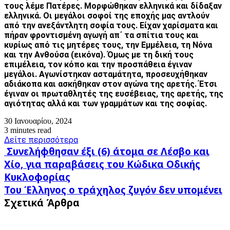
τους λέμε Πατέρες. Μορφώθηκαν ελληνικά και δίδαξαν
ελληνικά. Οι μεγάλοι σοφοί της εποχής μας αντλούν
από την ανεξάντλητη σοφία τους. Είχαν χαρίσματα και
πήραν φροντισμένη αγωγή απ΄ τα σπίτια τους και
κυρίως από τις μητέρες τους, την Εμμέλεια, τη Νόνα
και την Ανθούσα (εικόνα). Όμως με τη δική τους
επιμέλεια, τον κόπο και την προσπάθεια έγιναν
μεγάλοι. Αγωνίστηκαν ασταμάτητα, προσευχήθηκαν
αδιάκοπα και ασκήθηκαν στον αγώνα της αρετής. Έτσι
έγιναν οι πρωταθλητές της ευσέβειας, της αρετής, της
αγιότητας αλλά και των γραμμάτων και της σοφίας.
30 Ιανουαρίου, 2024
3 minutes read
Δείτε περισσότερα
Συνελήφθησαν
Συνελήφθησαν έξι (6) άτομα σε Λέσβο και
έξι
Χίο, για παραβάσεις του Κώδικα Οδικής
(6)
Κυκλοφορίας
άτομα
Του
σε
Του Έλληνος ο τράχηλος ζυγόν δεν υπομένει
Έλληνος
Λέσβο
Σχετικά Άρθρα
ο
και
τράχηλος
Χίο,
ζυγόν
για