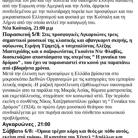
αφηγείται τον βίο και την πολιτεία του διάσημου Ελληνα παλαιστή
από την Ευρωπη στην Αμερική και την Ασία, άρρηκτα
συνδεδεμένου με την πολυτάραχη πορεία των προσφύγων και του
μικρασιατικού Ελληνισμού και φυσικά με την Κούταλη και τη
Λήμνο από την οποία αντλεί την καταγωγή του.
Νέα Κούταλη, 21:00 μ.μ
5/8
:
Παρασκευή
Στις προσφυγικές Αγκαρυώνες τρεις
σημαντικοί μουσικοί της κλασικής και αβανγκαρντ σκηνής, η
υψίφωνος Ειρήνη Τζαμτζή, ο τσεμπαλίστας Αλέξης
Μαστιχιάδης και ο σαξοφωνίστας Γκουίντο Ντε Φλαβίις,
διασκευάζουν αποσπάσματα της οπερέτας ” Η γυναίκα του
δρόμου” , που έχει να παρουσιαστεί στο κοινό για παραπάνω
από εβδομήντα χρόνια.
Μετά την έλευση των προσφύγων η Ελλάδα βρίσκεται στο
μικροσκόπιο Διεθνών Οργανισμών με τις κατηγορίες του εμπορίου
λευκής σαρκός -Η μαζική προσέλευση εξαθλιωμένων οικονομικά
γυναικών απο τα παράλια της Μικράς Ασίας, θύματα μαστροπείας
και εκμετάλλευσης, στιγμάτισε τον κοινωνικό ιστό. Την περίοδο
εκείνη ο συνθέτης Νίκος Χατζηαποστόλου γράφει τη “ Γυναίκα του
Δρόμου” (1924), το πρώτο έργο μουσικού θεάτρου που
συνδιαλέγεται με τον πυρήνα αυτού του σύνθετου κοινωνικού
προβλήματος.
Αγκαρυώνες , 21:00
Σάββατο 6/8:
«
Όμοια τρέχαν κόρη και θεός-με πόθο αυτός,
εκείνη από τρόμο». Η καντάτα του Χέντελ “Απόλλων και