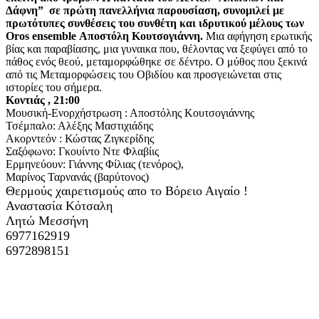
Δάφνη” σε πρώτη πανελλήνια παρουσίαση, συνομιλεί με
πρωτότυπες συνθέσεις του συνθέτη και ιδρυτικού μέλους των
Oros ensemble Αποστόλη Κουτσογιάννη.
Μια αφήγηση ερωτικής
βίας και παραβίασης, μια γυναικα που, θέλοντας να ξεφύγει από το
πάθος ενός θεού, μεταμορφώθηκε σε δέντρο. Ο μύθος που ξεκινά
από τις Μεταμορφώσεις του Οβιδίου και προσγειώνεται στις
ιστορίες του σήμερα.
Κοντιάς , 21:00
Μουσική-Ενορχήστρωση : Αποστόλης Κουτσογιάννης
Τσέμπαλο: Αλέξης Μαστιχιάδης
Ακορντεόν : Κώστας Ζιγκερίδης
Σαξόφωνο: Γκουίντο Ντε Φλαβίις
Ερμηνεύουν: Γιάννης Φίλιας (τενόρος),
Μαρίνος Ταρνανάς (βαρύτονος)
Θερμούς χαιρετισμούς απο το Βόρειο Αιγαίο !
Αναστασία Κότσαλη
Λητώ Μεσσήνη
6977162919
6972898151