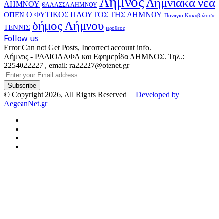
Λήμνος
Λημνιακά νέα
ΛΗΜΝΟΥ
ΘΑΛΑΣΣΑ ΛΗΜΝΟΥ
Ο ΦΥΤΙΚΟΣ ΠΛΟΥΤΟΣ ΤΗΣ ΛΗΜΝΟΥ
ΟΠΕΝ
Παναγια Κακαβιώτισα
δήμος Λήμνου
ΤΕΝΝΙΣ
ιερόθεος
Follow us
Error Can not Get Posts, Incorrect account info.
Λήμνος - ΡΑΔΙΟΑΛΦΑ και Εφημερίδα ΛΗΜΝΟΣ. Τηλ.:
2254022227 , email: ra22227@otenet.gr
Enter
your
Email
© Copyright 2026, All Rights Reserved |
Developed by
address
AegeanNet.gr
Facebook
X
YouTube
Instagram
Facebook
X
Back
to
top
button