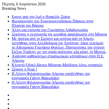
Πέμπτη, 6 Αυγούστου 2026
Breaking News
Εφυγε απο την ζωή o Ηρακλής Ξύκης
Φωταγώγηση του Χριστουγεννιάτικου Πάρκου στην
Πλατεία του Βάρους
Άλλη μια επιτυχία του Γυμνασίου Λιβαδοχωρίου
Ξεκίνησε η λειτουργία της μονάδας αφαλάτωσης στη Μύρινα
Με πατέρα από τη Σμύρνη και μητέρα από τη Λήμνο,
γεννήθηκε στην Αλεξάνδρεια της Αιγύπτου, όπου τελείωσε
το Αβερώφειο Γυμνάσιο Θηλέων. Παντρεύτηκε τον γλύπτη
Στέλιο Τριάντη, με τον οποίο απέκτησε μία κόρη, τη Μυρτώ.
Ανάληψη καθηκόντων στρατιωτικών κτηνιάτρων στην Π.Ε.
Λήμνου
Κλειστό Οδικό Δίκτυο Μύρινας-Μούδρου λόγω εργασιών
Ξέφυγε η Ρεαλ !
Η Λέσχη Φιλαναγνωσίας Λήμνου υποδέχθηκε τον
συγγραφέα Γιάννη Μακριδάκη
Η Λέσχη Φιλαναγνωσίας Λήμνου υποδέχθηκε τον
συγγραφέα Γιάννη Μακριδάκη
Facebook
X
YouTube
Instagram