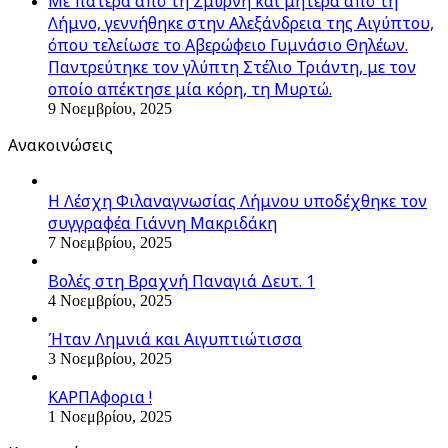
Με πατέρα από τη Σμύρνη και μητέρα από τη
Λήμνο, γεννήθηκε στην Αλεξάνδρεια της Αιγύπτου,
όπου τελείωσε το Αβερώφειο Γυμνάσιο Θηλέων.
Παντρεύτηκε τον γλύπτη Στέλιο Τριάντη, με τον
οποίο απέκτησε μία κόρη, τη Μυρτώ.
9 Νοεμβρίου, 2025
Ανακοινώσεις
Η Λέσχη Φιλαναγνωσίας Λήμνου υποδέχθηκε τον
συγγραφέα Γιάννη Μακριδάκη
7 Νοεμβρίου, 2025
Βολές στη Βραχνή Παναγιά Δευτ. 1
4 Νοεμβρίου, 2025
Ήταν Λημνιά και Αιγυπτιώτισσα
3 Νοεμβρίου, 2025
ΚΑΡΠΑφορια !
1 Νοεμβρίου, 2025