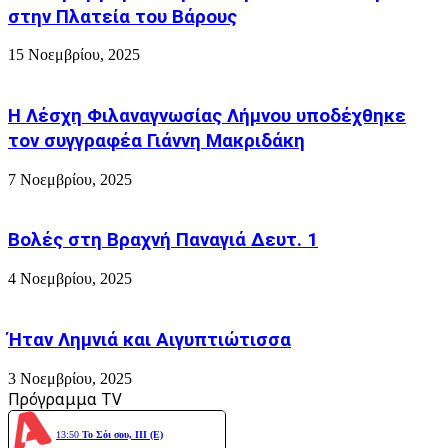
"αύριο"
στην Πλατεία του Βάρους
15 Νοεμβρίου, 2025
Η Λέσχη Φιλαναγνωσίας Λήμνου υποδέχθηκε
τον συγγραφέα Γιάννη Μακριδάκη
7 Νοεμβρίου, 2025
Βολές στη Βραχνή Παναγιά Δευτ. 1
4 Νοεμβρίου, 2025
Ήταν Λημνιά και Αιγυπτιώτισσα
3 Νοεμβρίου, 2025
Πρόγραμμα TV