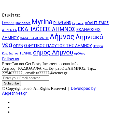
Ετικέττες
Myrina
PLAYLAND
ΑΘΛΗΤΙΣΜΟΣ
Lemnos
limnosnea
Ήφαιστος
ΕΚΔΗΛΩΣΕΙΣ ΛΗΜΝΟΣ
ΕΚΔΗΛΩΣΕΙΣ
ΑΤΖΕΝΤΑ
Λήμνος
Λημνιακά
ΛΗΜΝΟΥ
ΘΑΛΑΣΣΑ ΛΗΜΝΟΥ
νέα
Ο ΦΥΤΙΚΟΣ ΠΛΟΥΤΟΣ ΤΗΣ ΛΗΜΝΟΥ
ΟΠΕΝ
Παναγια
δήμος Λήμνου
ΤΕΝΝΙΣ
Κακαβιώτισα
ιερόθεος
Follow us
Error Can not Get Posts, Incorrect account info.
Λήμνος - ΡΑΔΙΟΑΛΦΑ και Εφημερίδα ΛΗΜΝΟΣ. Τηλ.:
2254022227 , email: ra22227@otenet.gr
Enter
your
Email
Developed by
© Copyright 2026, All Rights Reserved |
address
AegeanNet.gr
Facebook
X
YouTube