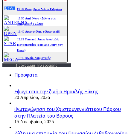
Πρόγραμμα Τηλεόρασης
Πρόσφατα
Εφυγε απο την ζωή o Ηρακλής Ξύκης
20 Απριλίου, 2026
Φωταγώγηση του Χριστουγεννιάτικου Πάρκου
στην Πλατεία του Βάρους
15 Νοεμβρίου, 2025
Άλλη μια επιτυχία του Γυμνασίου Λιβαδοχωρίου