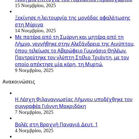
15 Νοεμβρίου, 2025
Ξεκίνησε η λειτουργία της μονάδας αφαλάτωσης
στη Μύρινα
14 Νοεμβρίου, 2025
Με πατέρα από τη Σμύρνη και μητέρα από τη
Λήμνο, γεννήθηκε στην Αλεξάνδρεια της Αιγύπτου,
όπου τελείωσε το Αβερώφειο Γυμνάσιο Θηλέων.
Παντρεύτηκε τον γλύπτη Στέλιο Τριάντη, με τον
οποίο απέκτησε μία κόρη, τη Μυρτώ.
9 Νοεμβρίου, 2025
Ανακοινώσεις
Η Λέσχη Φιλαναγνωσίας Λήμνου υποδέχθηκε τον
συγγραφέα Γιάννη Μακριδάκη
7 Νοεμβρίου, 2025
Βολές στη Βραχνή Παναγιά Δευτ. 1
4 Νοεμβρίου, 2025