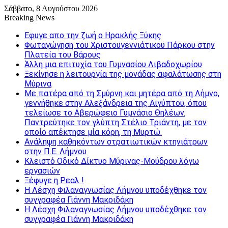
Σάββατο, 8 Αυγούστου 2026
Breaking News
Εφυγε απο την ζωή o Ηρακλής Ξύκης
Φωταγώγηση του Χριστουγεννιάτικου Πάρκου στην
Πλατεία του Βάρους
Άλλη μια επιτυχία του Γυμνασίου Λιβαδοχωρίου
Ξεκίνησε η λειτουργία της μονάδας αφαλάτωσης στη
Μύρινα
Με πατέρα από τη Σμύρνη και μητέρα από τη Λήμνο,
γεννήθηκε στην Αλεξάνδρεια της Αιγύπτου, όπου
τελείωσε το Αβερώφειο Γυμνάσιο Θηλέων.
Παντρεύτηκε τον γλύπτη Στέλιο Τριάντη, με τον
οποίο απέκτησε μία κόρη, τη Μυρτώ.
Ανάληψη καθηκόντων στρατιωτικών κτηνιάτρων
στην Π.Ε. Λήμνου
Κλειστό Οδικό Δίκτυο Μύρινας-Μούδρου λόγω
εργασιών
Ξέφυγε η Ρεαλ !
Η Λέσχη Φιλαναγνωσίας Λήμνου υποδέχθηκε τον
συγγραφέα Γιάννη Μακριδάκη
Η Λέσχη Φιλαναγνωσίας Λήμνου υποδέχθηκε τον
συγγραφέα Γιάννη Μακριδάκη