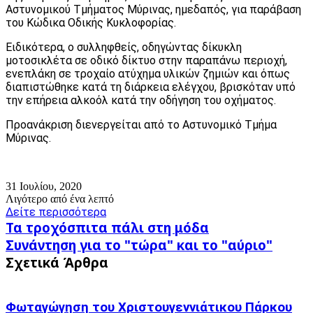
Αστυνομικού Τμήματος Μύρινας, ημεδαπός, για παράβαση
του Κώδικα Οδικής Κυκλοφορίας.
Ειδικότερα, ο συλληφθείς, οδηγώντας δίκυκλη
μοτοσικλέτα σε οδικό δίκτυο στην παραπάνω περιοχή,
ενεπλάκη σε τροχαίο ατύχημα υλικών ζημιών και όπως
διαπιστώθηκε κατά τη διάρκεια ελέγχου, βρισκόταν υπό
την επήρεια αλκοόλ κατά την οδήγηση του οχήματος.
Προανάκριση διενεργείται από το Αστυνομικό Τμήμα
Μύρινας.
31 Ιουλίου, 2020
Λιγότερο από ένα λεπτό
Δείτε περισσότερα
Τα
Τα τροχόσπιτα πάλι στη μόδα
τροχόσπιτα
Συνάντηση
Συνάντηση για το "τώρα" και το "αύριο"
πάλι
για
Σχετικά Άρθρα
στη
το
μόδα
"τώρα"
και
Φωταγώγηση του Χριστουγεννιάτικου Πάρκου
το