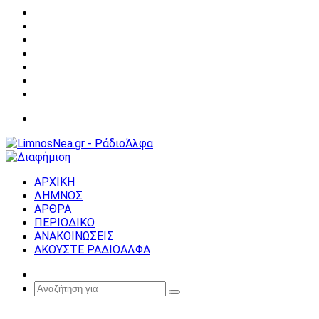
Facebook
X
YouTube
Instagram
Σύνδεση
Random
Article
Sidebar
Μενού
ΑΡΧΙΚΗ
ΛΗΜΝΟΣ
ΑΡΘΡΑ
ΠΕΡΙΟΔΙΚΟ
ΑΝΑΚΟΙΝΩΣΕΙΣ
ΑΚΟΥΣΤΕ ΡΑΔΙΟΑΛΦΑ
Random
Article
Αναζήτηση
για