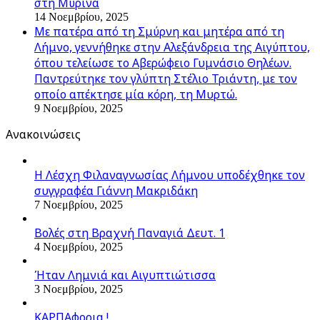
στη Μύρινα
14 Νοεμβρίου, 2025
Με πατέρα από τη Σμύρνη και μητέρα από τη
Λήμνο, γεννήθηκε στην Αλεξάνδρεια της Αιγύπτου,
όπου τελείωσε το Αβερώφειο Γυμνάσιο Θηλέων.
Παντρεύτηκε τον γλύπτη Στέλιο Τριάντη, με τον
οποίο απέκτησε μία κόρη, τη Μυρτώ.
9 Νοεμβρίου, 2025
Ανακοινώσεις
Η Λέσχη Φιλαναγνωσίας Λήμνου υποδέχθηκε τον
συγγραφέα Γιάννη Μακριδάκη
7 Νοεμβρίου, 2025
Βολές στη Βραχνή Παναγιά Δευτ. 1
4 Νοεμβρίου, 2025
Ήταν Λημνιά και Αιγυπτιώτισσα
3 Νοεμβρίου, 2025
ΚΑΡΠΑφορια !