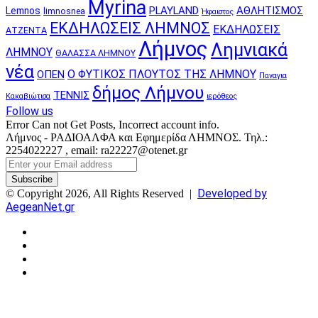
Myrina
PLAYLAND
ΑΘΛΗΤΙΣΜΟΣ
Lemnos
limnosnea
Ήφαιστος
ΕΚΔΗΛΩΣΕΙΣ ΛΗΜΝΟΣ
ΕΚΔΗΛΩΣΕΙΣ
ΑΤΖΕΝΤΑ
Λήμνος
Λημνιακά
ΛΗΜΝΟΥ
ΘΑΛΑΣΣΑ ΛΗΜΝΟΥ
νέα
Ο ΦΥΤΙΚΟΣ ΠΛΟΥΤΟΣ ΤΗΣ ΛΗΜΝΟΥ
ΟΠΕΝ
Παναγια
δήμος Λήμνου
ΤΕΝΝΙΣ
Κακαβιώτισα
ιερόθεος
Follow us
Error Can not Get Posts, Incorrect account info.
Λήμνος - ΡΑΔΙΟΑΛΦΑ και Εφημερίδα ΛΗΜΝΟΣ. Τηλ.:
2254022227 , email: ra22227@otenet.gr
Enter
your
Email
Developed by
© Copyright 2026, All Rights Reserved |
address
AegeanNet.gr
Facebook
X
YouTube
Instagram
Facebook
X
Back
to