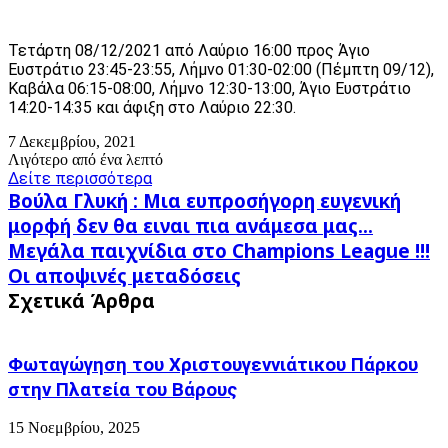
Τετάρτη 08/12/2021 από Λαύριο 16:00 προς Άγιο
Ευστράτιο 23:45-23:55, Λήμνο 01:30-02:00 (Πέμπτη 09/12),
Καβάλα 06:15-08:00, Λήμνο 12:30-13:00, Άγιο Ευστράτιο
14:20-14:35 και άφιξη στο Λαύριο 22:30.
7 Δεκεμβρίου, 2021
Λιγότερο από ένα λεπτό
Δείτε περισσότερα
Βούλα
Βούλα Γλυκή : Μια ευπροσήγορη ευγενική
Γλυκή
μορφή δεν θα ειναι πια ανάμεσα μας...
:
Μεγάλα
Μεγάλα παιχνίδια στο Champions League !!!
Μια
παιχνίδια
ευπροσήγορη
Οι αποψινές μεταδόσεις
στο
ευγενική
Σχετικά Άρθρα
Champions
μορφή
League
δεν
!!!
θα
Οι
Φωταγώγηση του Χριστουγεννιάτικου Πάρκου
ειναι
αποψινές
πια
στην Πλατεία του Βάρους
μεταδόσεις
ανάμεσα
μας...
15 Νοεμβρίου, 2025