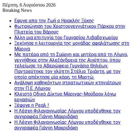
Πέμπτη, 6 Αυγούστου 2026
Breaking News
Εφυγε απο την ζωή o Ηρακλής Ξύκης
Φωταγώγηση του Χριστουγεννιάτικου Πάρκου στην
Πλατεία του Βάρους
Άλλη μια επιτυχία του Γυμνασίου Λιβαδοχωρίου
Ξεκίνησε η λειτουργία της μονάδας αφαλάτωσης στη
Μύρινα
Με πατέρα από τη Σμύρνη και μητέρα από τη Λήμνο,
γεννήθηκε στην Αλεξάνδρεια της Αιγύπτου, όπου
τελείωσε το Αβερώφειο Γυμνάσιο Θηλέων.
Παντρεύτηκε τον γλύπτη Στέλιο Τριάντη, με τον
οποίο απέκτησε μία κόρη, τη Μυρτώ.
Ανάληψη καθηκόντων στρατιωτικών κτηνιάτρων
στην Π.Ε. Λήμνου
Κλειστό Οδικό Δίκτυο Μύρινας-Μούδρου λόγω
εργασιών
Ξέφυγε η Ρεαλ !
Η Λέσχη Φιλαναγνωσίας Λήμνου υποδέχθηκε τον
συγγραφέα Γιάννη Μακριδάκη
Η Λέσχη Φιλαναγνωσίας Λήμνου υποδέχθηκε τον
συγγραφέα Γιάννη Μακριδάκη