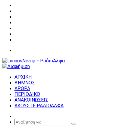
Facebook
X
YouTube
Instagram
Σύνδεση
Random
Article
Sidebar
Μενού
ΑΡΧΙΚΗ
ΛΗΜΝΟΣ
ΑΡΘΡΑ
ΠΕΡΙΟΔΙΚΟ
ΑΝΑΚΟΙΝΩΣΕΙΣ
ΑΚΟΥΣΤΕ ΡΑΔΙΟΑΛΦΑ
Random
Article
Αναζήτηση
για