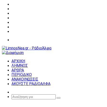
Facebook
X
YouTube
Instagram
Σύνδεση
Random
Article
Sidebar
Μενού
ΑΡΧΙΚΗ
ΛΗΜΝΟΣ
ΑΡΘΡΑ
ΠΕΡΙΟΔΙΚΟ
ΑΝΑΚΟΙΝΩΣΕΙΣ
ΑΚΟΥΣΤΕ ΡΑΔΙΟΑΛΦΑ
Random
Article
Αναζήτηση
για