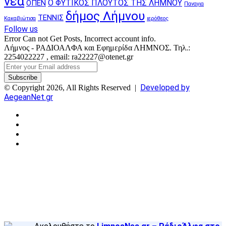
νέα
Ο ΦΥΤΙΚΟΣ ΠΛΟΥΤΟΣ ΤΗΣ ΛΗΜΝΟΥ
ΟΠΕΝ
Παναγια
δήμος Λήμνου
ΤΕΝΝΙΣ
Κακαβιώτισα
ιερόθεος
Follow us
Error Can not Get Posts, Incorrect account info.
Λήμνος - ΡΑΔΙΟΑΛΦΑ και Εφημερίδα ΛΗΜΝΟΣ. Τηλ.:
2254022227 , email: ra22227@otenet.gr
Enter
your
Email
Developed by
© Copyright 2026, All Rights Reserved |
address
AegeanNet.gr
Facebook
X
YouTube
Instagram
Facebook
X
Back
to
top
button