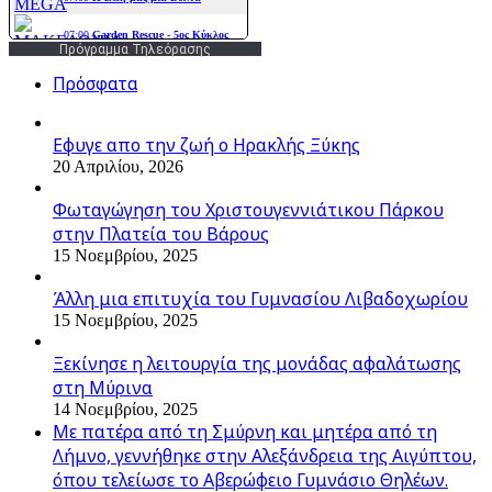
Πρόγραμμα Τηλεόρασης
Πρόσφατα
Εφυγε απο την ζωή o Ηρακλής Ξύκης
20 Απριλίου, 2026
Φωταγώγηση του Χριστουγεννιάτικου Πάρκου
στην Πλατεία του Βάρους
15 Νοεμβρίου, 2025
Άλλη μια επιτυχία του Γυμνασίου Λιβαδοχωρίου
15 Νοεμβρίου, 2025
Ξεκίνησε η λειτουργία της μονάδας αφαλάτωσης
στη Μύρινα
14 Νοεμβρίου, 2025
Με πατέρα από τη Σμύρνη και μητέρα από τη
Λήμνο, γεννήθηκε στην Αλεξάνδρεια της Αιγύπτου,
όπου τελείωσε το Αβερώφειο Γυμνάσιο Θηλέων.