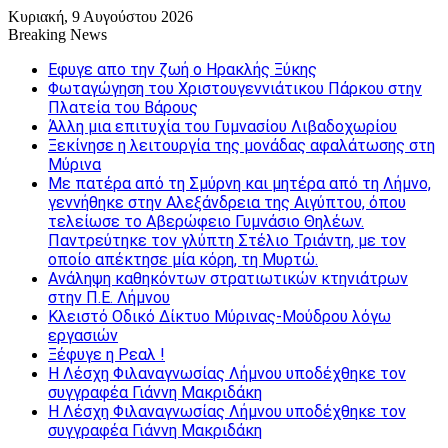
Κυριακή, 9 Αυγούστου 2026
Breaking News
Εφυγε απο την ζωή o Ηρακλής Ξύκης
Φωταγώγηση του Χριστουγεννιάτικου Πάρκου στην
Πλατεία του Βάρους
Άλλη μια επιτυχία του Γυμνασίου Λιβαδοχωρίου
Ξεκίνησε η λειτουργία της μονάδας αφαλάτωσης στη
Μύρινα
Με πατέρα από τη Σμύρνη και μητέρα από τη Λήμνο,
γεννήθηκε στην Αλεξάνδρεια της Αιγύπτου, όπου
τελείωσε το Αβερώφειο Γυμνάσιο Θηλέων.
Παντρεύτηκε τον γλύπτη Στέλιο Τριάντη, με τον
οποίο απέκτησε μία κόρη, τη Μυρτώ.
Ανάληψη καθηκόντων στρατιωτικών κτηνιάτρων
στην Π.Ε. Λήμνου
Κλειστό Οδικό Δίκτυο Μύρινας-Μούδρου λόγω
εργασιών
Ξέφυγε η Ρεαλ !
Η Λέσχη Φιλαναγνωσίας Λήμνου υποδέχθηκε τον
συγγραφέα Γιάννη Μακριδάκη
Η Λέσχη Φιλαναγνωσίας Λήμνου υποδέχθηκε τον
συγγραφέα Γιάννη Μακριδάκη