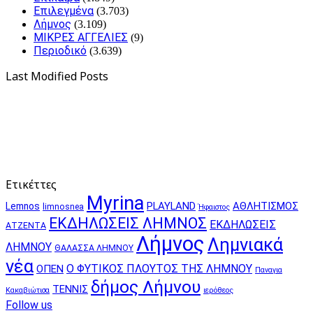
Επιλεγμένα
(3.703)
Λήμνος
(3.109)
ΜΙΚΡΕΣ ΑΓΓΕΛΙΕΣ
(9)
Περιοδικό
(3.639)
Last Modified Posts
Ετικέττες
Myrina
PLAYLAND
ΑΘΛΗΤΙΣΜΟΣ
Lemnos
limnosnea
Ήφαιστος
ΕΚΔΗΛΩΣΕΙΣ ΛΗΜΝΟΣ
ΕΚΔΗΛΩΣΕΙΣ
ΑΤΖΕΝΤΑ
Λήμνος
Λημνιακά
ΛΗΜΝΟΥ
ΘΑΛΑΣΣΑ ΛΗΜΝΟΥ
νέα
Ο ΦΥΤΙΚΟΣ ΠΛΟΥΤΟΣ ΤΗΣ ΛΗΜΝΟΥ
ΟΠΕΝ
Παναγια
δήμος Λήμνου
ΤΕΝΝΙΣ
Κακαβιώτισα
ιερόθεος
Follow us