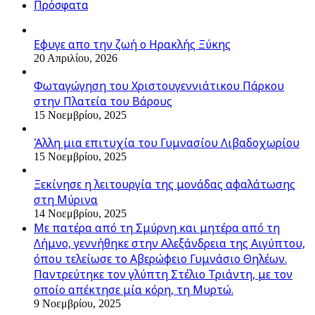
Πρόσφατα
Εφυγε απο την ζωή o Ηρακλής Ξύκης
20 Απριλίου, 2026
Φωταγώγηση του Χριστουγεννιάτικου Πάρκου
στην Πλατεία του Βάρους
15 Νοεμβρίου, 2025
Άλλη μια επιτυχία του Γυμνασίου Λιβαδοχωρίου
15 Νοεμβρίου, 2025
Ξεκίνησε η λειτουργία της μονάδας αφαλάτωσης
στη Μύρινα
14 Νοεμβρίου, 2025
Με πατέρα από τη Σμύρνη και μητέρα από τη
Λήμνο, γεννήθηκε στην Αλεξάνδρεια της Αιγύπτου,
όπου τελείωσε το Αβερώφειο Γυμνάσιο Θηλέων.
Παντρεύτηκε τον γλύπτη Στέλιο Τριάντη, με τον
οποίο απέκτησε μία κόρη, τη Μυρτώ.
9 Νοεμβρίου, 2025