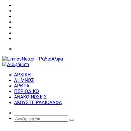
Facebook
X
YouTube
Instagram
Σύνδεση
Random
Article
Sidebar
Μενού
ΑΡΧΙΚΗ
ΛΗΜΝΟΣ
ΑΡΘΡΑ
ΠΕΡΙΟΔΙΚΟ
ΑΝΑΚΟΙΝΩΣΕΙΣ
ΑΚΟΥΣΤΕ ΡΑΔΙΟΑΛΦΑ
Random
Article
Αναζήτηση
για