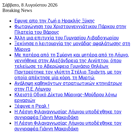
Σάββατο, 8 Αυγούστου 2026
Breaking News
Εφυγε απο την ζωή o Ηρακλής Ξύκης
Φωταγώγηση του Χριστουγεννιάτικου Πάρκου στην
Πλατεία του Βάρους
Άλλη μια επιτυχία του Γυμνασίου Λιβαδοχωρίου
Ξεκίνησε η λειτουργία της μονάδας αφαλάτωσης στη
Μύρινα
Με πατέρα από τη Σμύρνη και μητέρα από τη Λήμνο,
γεννήθηκε στην Αλεξάνδρεια της Αιγύπτου, όπου
τελείωσε το Αβερώφειο Γυμνάσιο Θηλέων.
Παντρεύτηκε τον γλύπτη Στέλιο Τριάντη, με τον
οποίο απέκτησε μία κόρη, τη Μυρτώ.
Ανάληψη καθηκόντων στρατιωτικών κτηνιάτρων
στην Π.Ε. Λήμνου
Κλειστό Οδικό Δίκτυο Μύρινας-Μούδρου λόγω
εργασιών
Ξέφυγε η Ρεαλ !
Η Λέσχη Φιλαναγνωσίας Λήμνου υποδέχθηκε τον
συγγραφέα Γιάννη Μακριδάκη
Η Λέσχη Φιλαναγνωσίας Λήμνου υποδέχθηκε τον
συγγραφέα Γιάννη Μακριδάκη