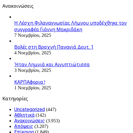
Ανακοινώσεις
Η Λέσχη Φιλαναγνωσίας Λήμνου υποδέχθηκε τον
συγγραφέα Γιάννη Μακριδάκη
7 Νοεμβρίου, 2025
Βολές στη Βραχνή Παναγιά Δευτ. 1
4 Νοεμβρίου, 2025
Ήταν Λημνιά και Αιγυπτιώτισσα
3 Νοεμβρίου, 2025
ΚΑΡΠΑφορια !
1 Νοεμβρίου, 2025
Kατηγορίες
Uncategorized
(447)
Αθλητικά
(142)
Ανακοινώσεις
(3.953)
Απόψεις
(3.207)
Επίκαιρα
(1.849)