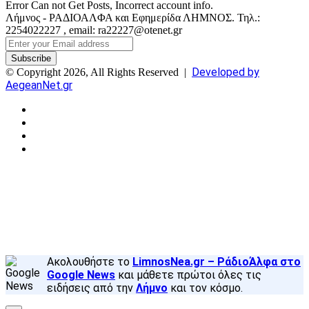
Error Can not Get Posts, Incorrect account info.
Λήμνος - ΡΑΔΙΟΑΛΦΑ και Εφημερίδα ΛΗΜΝΟΣ. Τηλ.:
2254022227 , email: ra22227@otenet.gr
Enter
your
Email
Developed by
© Copyright 2026, All Rights Reserved |
address
AegeanNet.gr
Facebook
X
YouTube
Instagram
Facebook
X
Back
to
top
button
Ακολουθήστε το
LimnosNea.gr – ΡάδιοΆλφα στο
Google News
και μάθετε πρώτοι όλες τις
ειδήσεις από την
Λήμνο
και τον κόσμο.