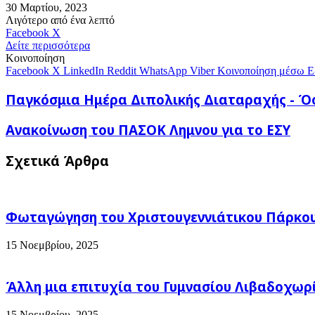
30 Μαρτίου, 2023
Λιγότερο από ένα λεπτό
Messenger
Messenger
WhatsApp
Viber
Κοινοποίηση
Facebook
X
μέσω
Δείτε περισσότερα
E-
Κοινοποίηση
mail
Facebook
X
LinkedIn
Reddit
WhatsApp
Viber
Κοινοποίηση μέσω E
Παγκόσμια
Παγκόσμια Ημέρα Διπολικής Διαταραχής - Όσ
Ημέρα
Διπολικής
Ανακοίνωση
Ανακοίνωση του ΠΑΣΟΚ Λημνου για το ΕΣΥ
Διαταραχής
του
-
ΠΑΣΟΚ
Σχετικά Άρθρα
Όσα
Λημνου
πρέπει
για
να
το
ξέρουμε.
ΕΣΥ
Φωταγώγηση του Χριστουγεννιάτικου Πάρκου
15 Νοεμβρίου, 2025
Άλλη μια επιτυχία του Γυμνασίου Λιβαδοχωρ
15 Νοεμβρίου, 2025