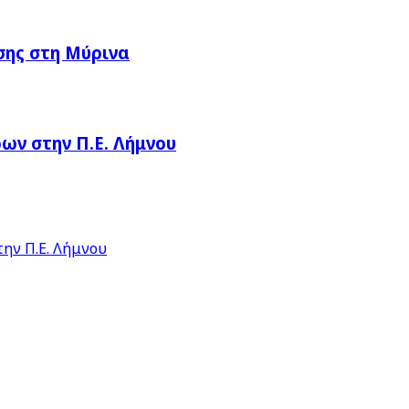
σης στη Μύρινα
ν στην Π.Ε. Λήμνου
ην Π.Ε. Λήμνου