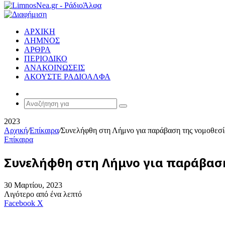
ΑΡΧΙΚΗ
ΛΗΜΝΟΣ
ΑΡΘΡΑ
ΠΕΡΙΟΔΙΚΟ
ΑΝΑΚΟΙΝΩΣΕΙΣ
ΑΚΟΥΣΤΕ ΡΑΔΙΟΑΛΦΑ
Random
Article
Αναζήτηση
για
2023
Αρχική
/
Επίκαιρα
/
Συνελήφθη στη Λήμνο για παράβαση της νομοθεσία
Επίκαιρα
Συνελήφθη στη Λήμνο για παράβαση
30 Μαρτίου, 2023
Λιγότερο από ένα λεπτό
Messenger
Messenger
WhatsApp
Viber
Κοινοποίηση
Facebook
X
μέσω
E-