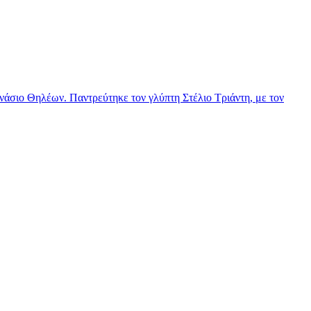
νάσιο Θηλέων. Παντρεύτηκε τον γλύπτη Στέλιο Τριάντη, με τον