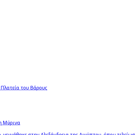
 Πλατεία του Βάρους
η Μύρινα
 γεννήθηκε στην Αλεξάνδρεια της Αιγύπτου, όπου τελείω