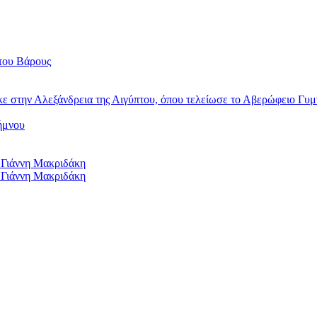
του Βάρους
κε στην Αλεξάνδρεια της Αιγύπτου, όπου τελείωσε το Αβερώφειο Γυμ
ήμνου
 Γιάννη Μακριδάκη
 Γιάννη Μακριδάκη