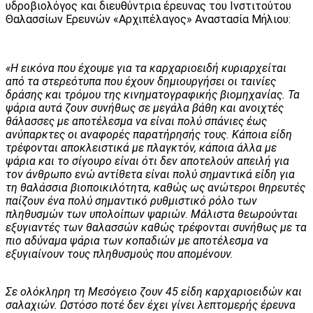
υδροβιολόγος και διευθύντρια έρευνας του Ινστιτούτου
Θαλασσίων Ερευνών «Αρχιπέλαγος» Αναστασία Μήλιου:
«Η εικόνα που έχουμε για τα καρχαριοειδή κυριαρχείται
από τα στερεότυπα που έχουν δημιουργήσει οι ταινίες
δράσης και τρόμου της κινηματογραφικής βιομηχανίας. Τα
ψάρια αυτά ζουν συνήθως σε μεγάλα βάθη και ανοιχτές
θάλασσες με αποτέλεσμα να είναι πολύ σπάνιες έως
ανύπαρκτες οι αναφορές παρατήρησής τους. Κάποια είδη
τρέφονται αποκλειστικά με πλαγκτόν, κάποια άλλα με
ψάρια και το σίγουρο είναι ότι δεν αποτελούν απειλή για
τον άνθρωπο ενώ αντίθετα είναι πολύ σημαντικά είδη για
τη θαλάσσια βιοποικιλότητα, καθώς ως ανώτεροι θηρευτές
παίζουν ένα πολύ σημαντικό ρυθμιστικό ρόλο των
πληθυσμών των υπολοίπων ψαριών. Μάλιστα θεωρούνται
εξυγιαντές των θαλασσών καθώς τρέφονται συνήθως με τα
πιο αδύναμα ψάρια των κοπαδιών με αποτέλεσμα να
εξυγιαίνουν τους πληθυσμούς που απομένουν.
Σε ολόκληρη τη Μεσόγειο ζουν 45 είδη καρχαριοειδών και
σαλαχιών. Ωστόσο ποτέ δεν έχει γίνει λεπτομερής έρευνα