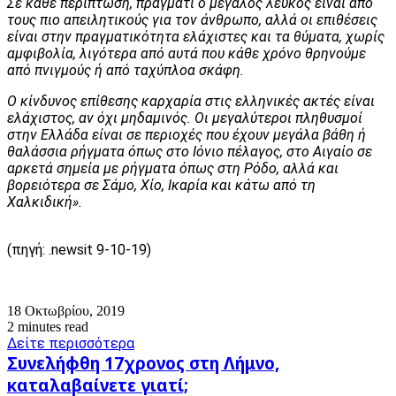
Σε κάθε περίπτωση, πράγματι ο μεγάλος λευκός είναι από
τους πιο απειλητικούς για τον άνθρωπο, αλλά οι επιθέσεις
είναι στην πραγματικότητα ελάχιστες και τα θύματα, χωρίς
αμφιβολία, λιγότερα από αυτά που κάθε χρόνο θρηνούμε
από πνιγμούς ή από ταχύπλοα σκάφη.
Ο κίνδυνος επίθεσης καρχαρία στις ελληνικές ακτές είναι
ελάχιστος, αν όχι μηδαμινός. Οι μεγαλύτεροι πληθυσμοί
στην Ελλάδα είναι σε περιοχές που έχουν μεγάλα βάθη ή
θαλάσσια ρήγματα όπως στο Ιόνιο πέλαγος, στο Αιγαίο σε
αρκετά σημεία με ρήγματα όπως στη Ρόδο, αλλά και
βορειότερα σε Σάμο, Χίο, Ικαρία και κάτω από τη
Χαλκιδική».
(πηγή: .newsit 9-10-19)
18 Οκτωβρίου, 2019
2 minutes read
Δείτε περισσότερα
Συνελήφθη
Συνελήφθη 17χρονος στη Λήμνο,
17χρονος
καταλαβαίνετε γιατί;
στη