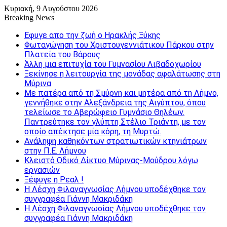
Κυριακή, 9 Αυγούστου 2026
Breaking News
Εφυγε απο την ζωή o Ηρακλής Ξύκης
Φωταγώγηση του Χριστουγεννιάτικου Πάρκου στην
Πλατεία του Βάρους
Άλλη μια επιτυχία του Γυμνασίου Λιβαδοχωρίου
Ξεκίνησε η λειτουργία της μονάδας αφαλάτωσης στη
Μύρινα
Με πατέρα από τη Σμύρνη και μητέρα από τη Λήμνο,
γεννήθηκε στην Αλεξάνδρεια της Αιγύπτου, όπου
τελείωσε το Αβερώφειο Γυμνάσιο Θηλέων.
Παντρεύτηκε τον γλύπτη Στέλιο Τριάντη, με τον
οποίο απέκτησε μία κόρη, τη Μυρτώ.
Ανάληψη καθηκόντων στρατιωτικών κτηνιάτρων
στην Π.Ε. Λήμνου
Κλειστό Οδικό Δίκτυο Μύρινας-Μούδρου λόγω
εργασιών
Ξέφυγε η Ρεαλ !
Η Λέσχη Φιλαναγνωσίας Λήμνου υποδέχθηκε τον
συγγραφέα Γιάννη Μακριδάκη
Η Λέσχη Φιλαναγνωσίας Λήμνου υποδέχθηκε τον
συγγραφέα Γιάννη Μακριδάκη