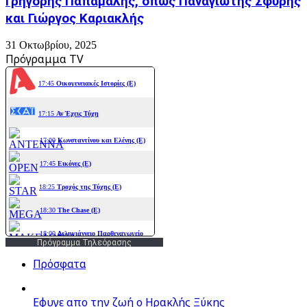
Γρηγόρης Παπαμαλής, όπως Παναγιώτης Σφυρής
και Γιώργος Καριακλής
31 Οκτωβρίου, 2025
Πρόγραμμα TV
Πρόγραμμα Τηλεόρασης
Πρόσφατα
Εφυγε απο την ζωή o Ηρακλής Ξύκης