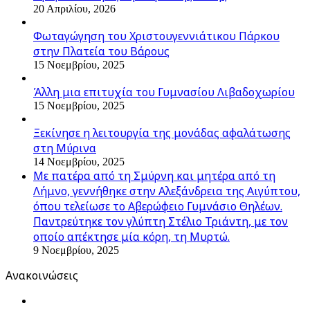
20 Απριλίου, 2026
Φωταγώγηση του Χριστουγεννιάτικου Πάρκου
στην Πλατεία του Βάρους
15 Νοεμβρίου, 2025
Άλλη μια επιτυχία του Γυμνασίου Λιβαδοχωρίου
15 Νοεμβρίου, 2025
Ξεκίνησε η λειτουργία της μονάδας αφαλάτωσης
στη Μύρινα
14 Νοεμβρίου, 2025
Με πατέρα από τη Σμύρνη και μητέρα από τη
Λήμνο, γεννήθηκε στην Αλεξάνδρεια της Αιγύπτου,
όπου τελείωσε το Αβερώφειο Γυμνάσιο Θηλέων.
Παντρεύτηκε τον γλύπτη Στέλιο Τριάντη, με τον
οποίο απέκτησε μία κόρη, τη Μυρτώ.
9 Νοεμβρίου, 2025
Ανακοινώσεις