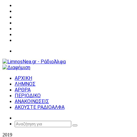
Facebook
X
YouTube
Instagram
Σύνδεση
Random
Article
Sidebar
Μενού
ΑΡΧΙΚΗ
ΛΗΜΝΟΣ
ΑΡΘΡΑ
ΠΕΡΙΟΔΙΚΟ
ΑΝΑΚΟΙΝΩΣΕΙΣ
ΑΚΟΥΣΤΕ ΡΑΔΙΟΑΛΦΑ
Random
Article
Αναζήτηση
για
2019