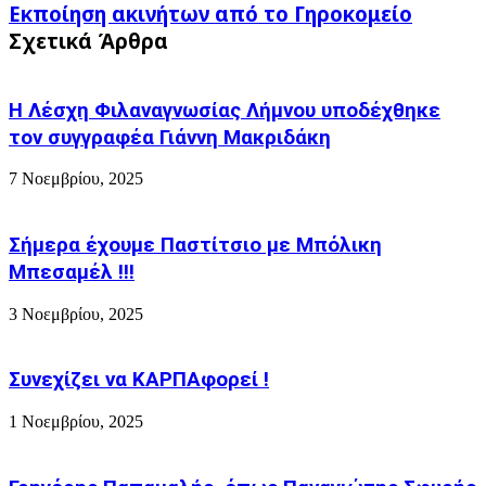
Εκποίηση
Εκποίηση ακινήτων από το Γηροκομείο
Λήμνο,
ακινήτων
καταλαβαίνετε
Σχετικά Άρθρα
από
γιατί;
το
Γηροκομείο
Η Λέσχη Φιλαναγνωσίας Λήμνου υποδέχθηκε
τον συγγραφέα Γιάννη Μακριδάκη
7 Νοεμβρίου, 2025
Σήμερα έχουμε Παστίτσιο με Μπόλικη
Μπεσαμέλ !!!
3 Νοεμβρίου, 2025
Συνεχίζει να ΚΑΡΠΑφορεί !
1 Νοεμβρίου, 2025