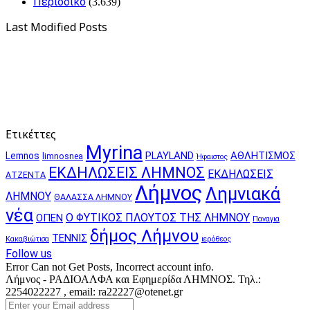
Περιοδικό
(3.639)
Last Modified Posts
Ετικέττες
Myrina
PLAYLAND
ΑΘΛΗΤΙΣΜΟΣ
Lemnos
limnosnea
Ήφαιστος
ΕΚΔΗΛΩΣΕΙΣ ΛΗΜΝΟΣ
ΕΚΔΗΛΩΣΕΙΣ
ΑΤΖΕΝΤΑ
Λήμνος
Λημνιακά
ΛΗΜΝΟΥ
ΘΑΛΑΣΣΑ ΛΗΜΝΟΥ
νέα
Ο ΦΥΤΙΚΟΣ ΠΛΟΥΤΟΣ ΤΗΣ ΛΗΜΝΟΥ
ΟΠΕΝ
Παναγια
δήμος Λήμνου
ΤΕΝΝΙΣ
Κακαβιώτισα
ιερόθεος
Follow us
Error Can not Get Posts, Incorrect account info.
Λήμνος - ΡΑΔΙΟΑΛΦΑ και Εφημερίδα ΛΗΜΝΟΣ. Τηλ.:
2254022227 , email: ra22227@otenet.gr
Enter