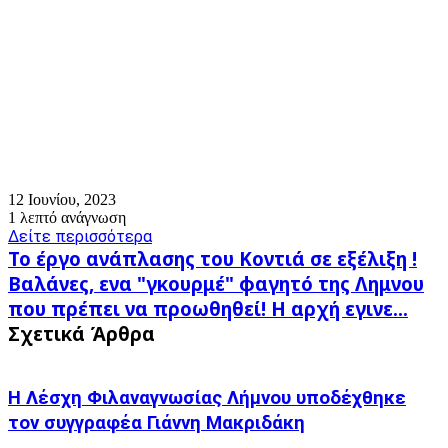
12 Ιουνίου, 2023
1 λεπτό ανάγνωση
Δείτε περισσότερα
Το
Το έργο ανάπλασης του Κοντιά σε εξέλιξη !
έργο
Βαλάνες,
Βαλάνες, ενα "γκουρμέ" φαγητό της Λημνου
ανάπλασης
ενα
που πρέπει να προωθηθεί! Η αρχή εγινε...
του
"γκουρμέ"
Κοντιά
Σχετικά Άρθρα
φαγητό
σε
της
εξέλιξη
Λημνου
!
που
Η Λέσχη Φιλαναγνωσίας Λήμνου υποδέχθηκε
πρέπει
τον συγγραφέα Γιάννη Μακριδάκη
να