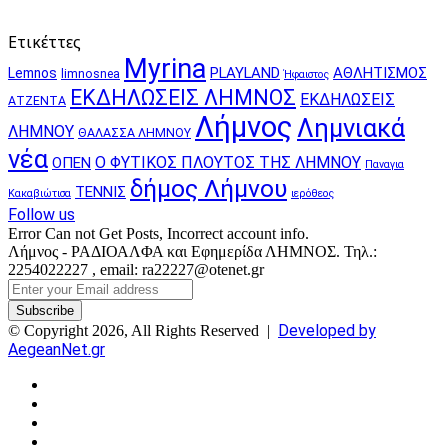
Ετικέττες
Myrina
PLAYLAND
ΑΘΛΗΤΙΣΜΟΣ
Lemnos
limnosnea
Ήφαιστος
ΕΚΔΗΛΩΣΕΙΣ ΛΗΜΝΟΣ
ΕΚΔΗΛΩΣΕΙΣ
ΑΤΖΕΝΤΑ
Λήμνος
Λημνιακά
ΛΗΜΝΟΥ
ΘΑΛΑΣΣΑ ΛΗΜΝΟΥ
νέα
Ο ΦΥΤΙΚΟΣ ΠΛΟΥΤΟΣ ΤΗΣ ΛΗΜΝΟΥ
ΟΠΕΝ
Παναγια
δήμος Λήμνου
ΤΕΝΝΙΣ
Κακαβιώτισα
ιερόθεος
Follow us
Error Can not Get Posts, Incorrect account info.
Λήμνος - ΡΑΔΙΟΑΛΦΑ και Εφημερίδα ΛΗΜΝΟΣ. Τηλ.:
2254022227 , email: ra22227@otenet.gr
Enter
your
Email
Developed by
© Copyright 2026, All Rights Reserved |
address
AegeanNet.gr
Facebook
X
YouTube
Instagram