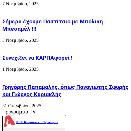
προωθηθεί!
7 Νοεμβρίου, 2025
Η
αρχή
εγινε...
Σήμερα έχουμε Παστίτσιο με Μπόλικη
Μπεσαμέλ !!!
3 Νοεμβρίου, 2025
Συνεχίζει να ΚΑΡΠΑφορεί !
1 Νοεμβρίου, 2025
Γρηγόρης Παπαμαλής, όπως Παναγιώτης Σφυρής
και Γιώργος Καριακλής
31 Οκτωβρίου, 2025
Πρόγραμμα TV