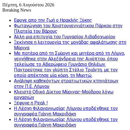
Πέμπτη, 6 Αυγούστου 2026
Breaking News
Εφυγε απο την ζωή o Ηρακλής Ξύκης
Φωταγώγηση του Χριστουγεννιάτικου Πάρκου στην
Πλατεία του Βάρους
Άλλη μια επιτυχία του Γυμνασίου Λιβαδοχωρίου
Ξεκίνησε η λειτουργία της μονάδας αφαλάτωσης στη
Μύρινα
Με πατέρα από τη Σμύρνη και μητέρα από τη Λήμνο,
γεννήθηκε στην Αλεξάνδρεια της Αιγύπτου, όπου
τελείωσε το Αβερώφειο Γυμνάσιο Θηλέων.
Παντρεύτηκε τον γλύπτη Στέλιο Τριάντη, με τον
οποίο απέκτησε μία κόρη, τη Μυρτώ.
Ανάληψη καθηκόντων στρατιωτικών κτηνιάτρων
στην Π.Ε. Λήμνου
Κλειστό Οδικό Δίκτυο Μύρινας-Μούδρου λόγω
εργασιών
Ξέφυγε η Ρεαλ !
Η Λέσχη Φιλαναγνωσίας Λήμνου υποδέχθηκε τον
συγγραφέα Γιάννη Μακριδάκη
Η Λέσχη Φιλαναγνωσίας Λήμνου υποδέχθηκε τον
συγγραφέα Γιάννη Μακριδάκη