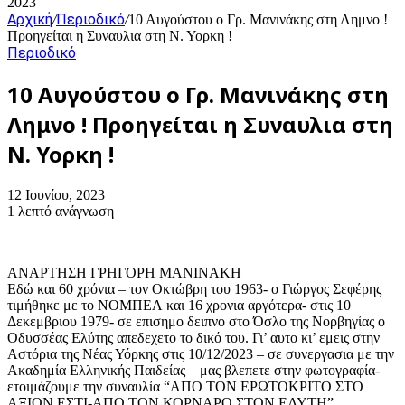
2023
Αρχική
Περιοδικό
/
/
10 Αυγούστου ο Γρ. Μανινάκης στη Λημνο !
Προηγείται η Συναυλια στη Ν. Υορκη !
Περιοδικό
10 Αυγούστου ο Γρ. Μανινάκης στη
Λημνο ! Προηγείται η Συναυλια στη
Ν. Υορκη !
12 Ιουνίου, 2023
1 λεπτό ανάγνωση
ΑΝΑΡΤΗΣΗ ΓΡΗΓΟΡΗ ΜΑΝΙΝΑΚΗ
Εδώ και 60 χρόνια – τον Οκτώβρη του 1963- ο Γιώργος Σεφέρης
τιμήθηκε με το ΝΟΜΠΕΛ και 16 χρονια αργότερα- στις 10
Δεκεμβριου 1979- σε επισημο δειπνο στο Όσλο της Νορβηγίας ο
Οδυσσέας Ελύτης απεδεχετο το δικό του. Γι’ αυτο κι’ εμεις στην
Αστόρια της Νέας Υόρκης στις 10/12/2023 – σε συνεργασια με την
Ακαδημία Ελληνικής Παιδείας – μας βλεπετε στην φωτογραφία-
ετοιμάζουμε την συναυλία “ΑΠΟ ΤΟΝ ΕΡΩΤΟΚΡΙΤΟ ΣΤΟ
ΑΞΙΟΝ ΕΣΤΙ-ΑΠΟ ΤΟΝ ΚΟΡΝΑΡΟ ΣΤΟΝ ΕΛΥΤΗ” .