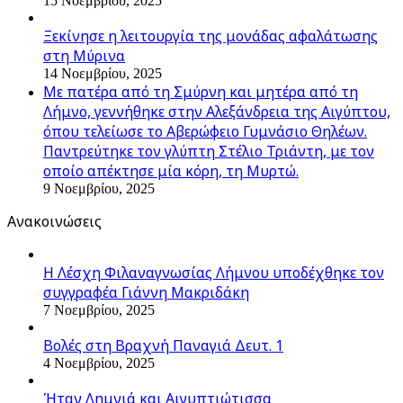
15 Νοεμβρίου, 2025
Ξεκίνησε η λειτουργία της μονάδας αφαλάτωσης
στη Μύρινα
14 Νοεμβρίου, 2025
Με πατέρα από τη Σμύρνη και μητέρα από τη
Λήμνο, γεννήθηκε στην Αλεξάνδρεια της Αιγύπτου,
όπου τελείωσε το Αβερώφειο Γυμνάσιο Θηλέων.
Παντρεύτηκε τον γλύπτη Στέλιο Τριάντη, με τον
οποίο απέκτησε μία κόρη, τη Μυρτώ.
9 Νοεμβρίου, 2025
Ανακοινώσεις
Η Λέσχη Φιλαναγνωσίας Λήμνου υποδέχθηκε τον
συγγραφέα Γιάννη Μακριδάκη
7 Νοεμβρίου, 2025
Βολές στη Βραχνή Παναγιά Δευτ. 1
4 Νοεμβρίου, 2025
Ήταν Λημνιά και Αιγυπτιώτισσα