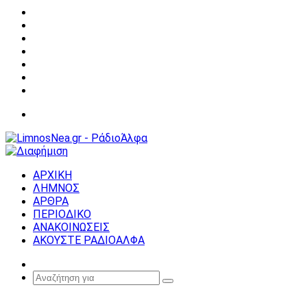
Facebook
X
YouTube
Instagram
Σύνδεση
Random
Article
Sidebar
Μενού
ΑΡΧΙΚΗ
ΛΗΜΝΟΣ
ΑΡΘΡΑ
ΠΕΡΙΟΔΙΚΟ
ΑΝΑΚΟΙΝΩΣΕΙΣ
ΑΚΟΥΣΤΕ ΡΑΔΙΟΑΛΦΑ
Random
Article
Αναζήτηση
για