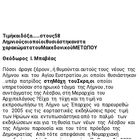
Τιμή
και
δόξα……
στους
58
Λημνιούς
οι
οποίοι
θυσιάστηκαν
στα
χαρακώματα
του
Μακεδονικού
ΜΕΤΩΠΟΥ
Θεόδωρος
Ι
.
Μπαβέας
Πόσοι άραγε ξέρουν , ή θυμούνται αυτούς τους νέους της
Λήμνου και του Αγίου Ευστρατίου ,οι οποίοι θυσιάστηκαν
…υπέρ πατρίδος
στη
Μάχη
του
Σκρα
,
οι
οποίοι
υπηρετούσαν στο ηρωικό τάγμα της Λήμνου ,του
συντάγματος της Λέσβου, στη Μεραρχία του
Αρχιπελάγους ?Είχα τη τύχη και τη τιμή να
εκπροσωπήσω τη Λήμνο ως Έπαρχος να παρευρεθώ
το 2005 εις τις εορταστικές εκδηλώσεις προς τιμή
των Ηρώων και εντυπωσιάστηκα από το παλμό των
εκδηλώσεων και για τη θυσία των νέων της Λέσβου και
της Λήμνου παρουσία και του τότε πρόεδρο της
Δημοκρατίας Από τότε απεφάσισε η Νομαρχιακή