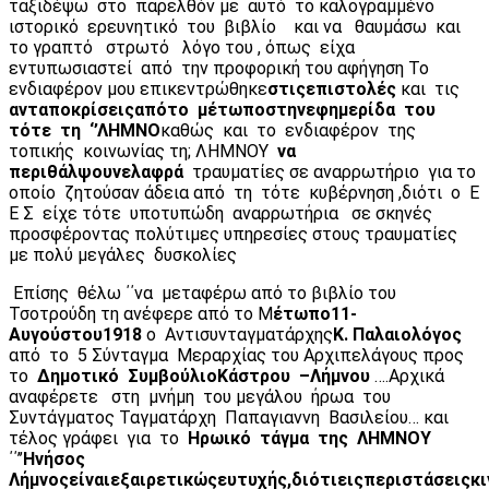
ταξιδέψω στο παρελθόν με αυτό το καλογραμμένο
ιστορικό ερευνητικό του βιβλίο και να θαυμάσω και
το γραπτό στρωτό λόγο του , όπως είχα
εντυπωσιαστεί από την προφορική του αφήγηση Το
ενδιαφέρον μου επικεντρώθηκε
στις
επιστολές
και τις
ανταποκρίσεις
από
το
μέτωπο
στην
εφημερίδα
του
τότε
τη
‘’ΛΗΜΝΟ
καθώς και το ενδιαφέρον της
τοπικής κοινωνίας τη; ΛΗΜΝΟΥ
να
περιθάλψουν
ελαφρά
τραυματίες σε αναρρωτήριο για το
οποίο ζητούσαν άδεια από τη τότε κυβέρνηση ,διότι ο Ε
Ε Σ είχε τότε υποτυπώδη αναρρωτήρια σε σκηνές
προσφέροντας πολύτιμες υπηρεσίες στους τραυματίες
με πολύ μεγάλες δυσκολίες
Επίσης θέλω ΄΄να μεταφέρω από το βιβλίο του
Τσοτρούδη τη ανέφερε από το Μ
έτωπο
11-
Αυγούστου
1918
ο Αντισυνταγματάρχης
Κ
.
Παλαιολόγος
από το 5 Σύνταγμα Μεραρχίας του Αρχιπελάγους προς
το
Δημοτικό
Συμβούλιο
Κάστρου
–
Λήμνου
….Αρχικά
αναφέρετε στη μνήμη του μεγάλου ήρωα του
Συντάγματος Ταγματάρχη Παπαγιαννη Βασιλείου… και
τέλος γράφει για το
Ηρωικό
τάγμα
της
ΛΗΜΝΟΥ
΄΄’’
Η
νήσος
Λήμνος
είναι
εξαιρετικώς
ευτυχής
,
διότι
εις
περιστάσεις
κ