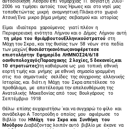
αυτοδιοίκηση Λέσβου επί νομαρχίας Π. Βογιατζή 2003-
2006 να τιμήσει αυτούς τους Ήρωες και στο νησί μας
τοποθετώντας μικρή αναμνηστική Πλάκα στο χωριό
Ατσική Ένα μικρο βήμα μνήμης σεβασμού και ιστορίας
Είμαι ιδιαίτερα χαρούμενος γιατί πλέον η
Περιφερειακή ενότητα Λήμνου και ο Δήμος Λήμνου αυτή
τη
μέρα
του
θριάμβου
του
Ελληνικού
στρατού
στη
Μάχη του Σκρα , και της θυσίας των 58 νέων στα πεδία
των μαχών(
θυσιάστηκαν
όπως
αναφέρετε
σε
επιστολή
στην
Εφημερίδα
ΛΗΜΝΟΣ
24/6/18
ο
ανθυπολοχαγός
Παρασχακης
2
λοχίες
, 5
δεκανείς
,
και
10
στρατιώτες
)
τη καθιέρωσε ως μια τοπική εθνική
εορτή τιμής και μνήμης με εθνική σημασία γραμμένη
στις πιο σημαντικές σελίδες της σύγχρονης ελληνικής
Ιστορίας, και διότι η Μάχη του Σκρα απετέλεσε το
προθάλαμο, με αποτέλεσμα την απελευθέρωση της
Ανατολικής Μακεδονίας από τους Βουλγάρους το
Σεπτέμβριο 1918
Θέλω επίσης ευχαριστήσω ΄και να συγχαρώ το φίλο και
συνάδελφο Α. Τσοτρούδη ο οποίος μου αφιέρωσε το
Βιβλίο του
Η
Μάχη
του
Σκρα
και
Συνθήκη
του
Μούδρου
Διαβάζοντας λοιπόν αυτό βιβλίο με έκανε να