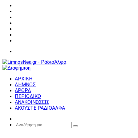
Facebook
X
YouTube
Instagram
Σύνδεση
Random
Article
Sidebar
Μενού
ΑΡΧΙΚΗ
ΛΗΜΝΟΣ
ΑΡΘΡΑ
ΠΕΡΙΟΔΙΚΟ
ΑΝΑΚΟΙΝΩΣΕΙΣ
ΑΚΟΥΣΤΕ ΡΑΔΙΟΑΛΦΑ
Random
Article
Αναζήτηση
για