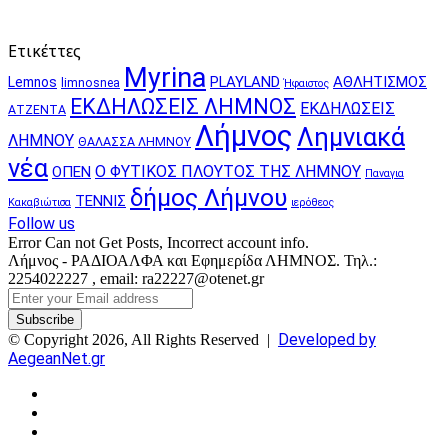
Ετικέττες
Myrina
PLAYLAND
ΑΘΛΗΤΙΣΜΟΣ
Lemnos
limnosnea
Ήφαιστος
ΕΚΔΗΛΩΣΕΙΣ ΛΗΜΝΟΣ
ΕΚΔΗΛΩΣΕΙΣ
ΑΤΖΕΝΤΑ
Λήμνος
Λημνιακά
ΛΗΜΝΟΥ
ΘΑΛΑΣΣΑ ΛΗΜΝΟΥ
νέα
Ο ΦΥΤΙΚΟΣ ΠΛΟΥΤΟΣ ΤΗΣ ΛΗΜΝΟΥ
ΟΠΕΝ
Παναγια
δήμος Λήμνου
ΤΕΝΝΙΣ
Κακαβιώτισα
ιερόθεος
Follow us
Error Can not Get Posts, Incorrect account info.
Λήμνος - ΡΑΔΙΟΑΛΦΑ και Εφημερίδα ΛΗΜΝΟΣ. Τηλ.:
2254022227 , email: ra22227@otenet.gr
Enter
your
Email
Developed by
© Copyright 2026, All Rights Reserved |
address
AegeanNet.gr
Facebook
X
YouTube