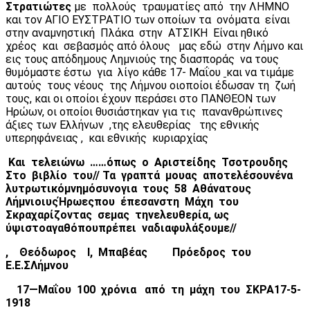
Στρατιώτες
με πολλούς τραυματίες από την ΛΗΜΝΟ
και τον ΑΓΙΟ ΕΥΣΤΡΑΤΙΟ των οποίων τα ονόματα είναι
στην αναμνηστική Πλάκα στην ΑΤΣΙΚΗ Είναι ηθικό
χρέος και σεβασμός από όλους μας εδώ στην Λήμνο και
εις τους απόδημους Λημνιούς της διασποράς να τους
θυμόμαστε έστω για λίγο κάθε 17- Μαΐου
και να τιμάμε
αυτούς τους νέους της Λήμνου οιοποίοι έδωσαν τη ζωή
τους, και οι οποίοι έχουν περάσει στο ΠΑΝΘΕΟΝ των
Ηρώων, οι οποίοι θυσιάστηκαν για τις πανανθρώπινες
άξιες των Ελλήνων ,της ελευθερίας της εθνικής
υπερηφάνειας , και εθνικής κυριαρχίας
Και
τελειώνω
……
όπως
ο
Αριστείδης
Τσοτρουδης
Στο
βιβλίο
του
//
Τα
γραπτά
μου
ας
αποτελέσουν
ένα
λυτρωτικό
μνημόσυνο
για
τους
58
Αθάνατους
Λήμνιοιυς
Ήρωες
που
έπεσαν
στη
Μάχη
του
Σκρα
χαρίζοντας
σε
μας
την
ελευθερία
,
ως
ύψιστο
αγαθό
που
πρέπει
να
διαφυλάξουμε
//
,
Θεόδωρος
Ι
,
Μπαβέας
Πρόεδρος
του
Ε
.
Ε
.
Σ
Λήμνου
17
—Μαΐου
100
χρόνια
από
τη
μάχη
του
ΣΚΡΑ
17-5-
1918