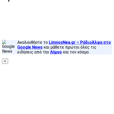
Instagram
Facebook
X
Back
to
top
button
Ακολουθήστε το
LimnosNea.gr – ΡάδιοΆλφα στο
Google News
και μάθετε πρώτοι όλες τις
ειδήσεις από την
Λήμνο
και τον κόσμο.
×