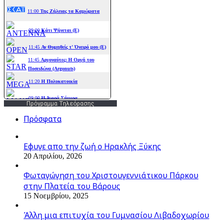
Πρόγραμμα Τηλεόρασης
Πρόσφατα
Εφυγε απο την ζωή o Ηρακλής Ξύκης
20 Απριλίου, 2026
Φωταγώγηση του Χριστουγεννιάτικου Πάρκου
στην Πλατεία του Βάρους
15 Νοεμβρίου, 2025
Άλλη μια επιτυχία του Γυμνασίου Λιβαδοχωρίου