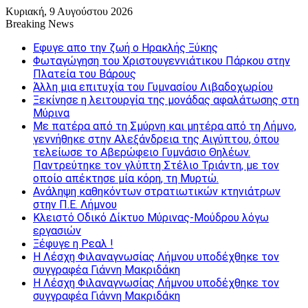
Κυριακή, 9 Αυγούστου 2026
Breaking News
Εφυγε απο την ζωή o Ηρακλής Ξύκης
Φωταγώγηση του Χριστουγεννιάτικου Πάρκου στην
Πλατεία του Βάρους
Άλλη μια επιτυχία του Γυμνασίου Λιβαδοχωρίου
Ξεκίνησε η λειτουργία της μονάδας αφαλάτωσης στη
Μύρινα
Με πατέρα από τη Σμύρνη και μητέρα από τη Λήμνο,
γεννήθηκε στην Αλεξάνδρεια της Αιγύπτου, όπου
τελείωσε το Αβερώφειο Γυμνάσιο Θηλέων.
Παντρεύτηκε τον γλύπτη Στέλιο Τριάντη, με τον
οποίο απέκτησε μία κόρη, τη Μυρτώ.
Ανάληψη καθηκόντων στρατιωτικών κτηνιάτρων
στην Π.Ε. Λήμνου
Κλειστό Οδικό Δίκτυο Μύρινας-Μούδρου λόγω
εργασιών
Ξέφυγε η Ρεαλ !
Η Λέσχη Φιλαναγνωσίας Λήμνου υποδέχθηκε τον
συγγραφέα Γιάννη Μακριδάκη
Η Λέσχη Φιλαναγνωσίας Λήμνου υποδέχθηκε τον
συγγραφέα Γιάννη Μακριδάκη