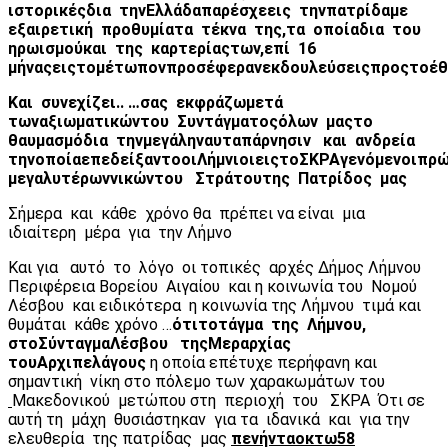
ιστορικές
δια
την
Ελλάδα
παρέσχε
εις
την
πατρίδα
με
εξαιρετική
προθυμία
τα
τέκνα
της
,
τα
οποία
δια
του
ηρωισμού
και
της
καρτερίας
των
,
επί
16
μήνας
εις
το
μέτωπον
προσέφεραν
εκδουλεύσεις
προς
το
έθ
Και
συνεχίζει
..
…σας
εκφράζω
μετά
των
αξιωματικών
του
Συντάγματος
όλων
μας
το
θαυμασμό
δια
την
μεγάλην
αυταπάρνησιν
και
ανδρεία
την
οποία
επεδείξαντο
οι
Λήμνιοι
εις
το
ΣΚΡΑ
γενόμενοι
πρώ
μεγαλυτέρων
νικών
του
Στράτου
της
Πατρίδος
μας
Σήμερα και κάθε χρόνο θα πρέπει να είναι μια
ιδιαίτερη μέρα για την Λήμνο
Και για αυτό το λόγο οι τοπικές αρχές Δήμος Λήμνου
Περιφέρεια Βορείου Αιγαίου και η κοινωνία του Νομού
Λέσβου και ειδικότερα η κοινωνία της Λήμνου τιμά και
θυμάται κάθε χρόνο …
ότι
το
τάγμα
της
Λήμνου
,
στο
Σύνταγμα
Λέσβου
της
Μεραρχίας
του
Αρχιπελάγους
η οποία επέτυχε περήφανη και
σημαντική νίκη στο πόλεμο των χαρακωμάτων του
Μακεδονικού μετώπου στη περιοχή του ΣΚΡΑ Ότι σε
αυτή τη μάχη θυσιάστηκαν για τα ιδανικά και για την
ελευθερία της πατρίδας μας
πενήντα
οκτω
58