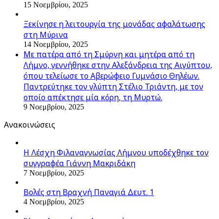
15 Νοεμβρίου, 2025
Ξεκίνησε η λειτουργία της μονάδας αφαλάτωσης
στη Μύρινα
14 Νοεμβρίου, 2025
Με πατέρα από τη Σμύρνη και μητέρα από τη
Λήμνο, γεννήθηκε στην Αλεξάνδρεια της Αιγύπτου,
όπου τελείωσε το Αβερώφειο Γυμνάσιο Θηλέων.
Παντρεύτηκε τον γλύπτη Στέλιο Τριάντη, με τον
οποίο απέκτησε μία κόρη, τη Μυρτώ.
9 Νοεμβρίου, 2025
Ανακοινώσεις
Η Λέσχη Φιλαναγνωσίας Λήμνου υποδέχθηκε τον
συγγραφέα Γιάννη Μακριδάκη
7 Νοεμβρίου, 2025
Βολές στη Βραχνή Παναγιά Δευτ. 1
4 Νοεμβρίου, 2025