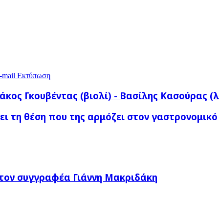
-mail
Εκτύπωση
άκος Γκουβέντας (βιολί) - Βασίλης Κασούρας (
ι τη θέση που της αρμόζει στον γαστρονομικό
τον συγγραφέα Γιάννη Μακριδάκη