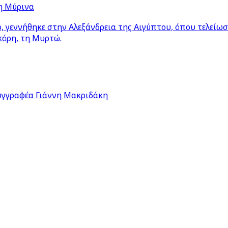
η Μύρινα
 γεννήθηκε στην Αλεξάνδρεια της Αιγύπτου, όπου τελείω
κόρη, τη Μυρτώ.
υγγραφέα Γιάννη Μακριδάκη