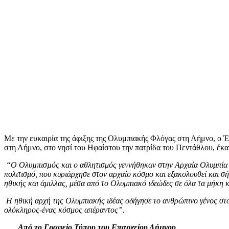
Με την ευκαιρία της άφιξης της Ολυμπιακής Φλόγας στη Λήμνο, ο 
στη Λήμνο, στο νησί του Ηφαίστου την πατρίδα του Πεντάθλου, έκ
“Ο Ολυµπισµός και ο αθλητισμός γεννήθηκαν στην Αρχαία
Ολυμπία
πολιτισμό
, που κυριάρχησε στον αρχαίο
κόσμο
και εξακολουθεί και
σή
ηθικής και άμιλλας, μέσα από το Ολυμπιακό ιδεώδες σε όλα τα μήκη κ
Η ηθική αρχή της Ολυμπιακής ιδέας οδήγησε το ανθρώπινο γένος στο 
ολόκληρος-ένας κόσμος απέραντος”.
Από το Γραφείο Τύπου του Επαρχείου Λήµνου