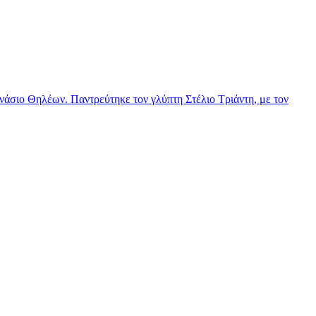
νάσιο Θηλέων. Παντρεύτηκε τον γλύπτη Στέλιο Τριάντη, με τον