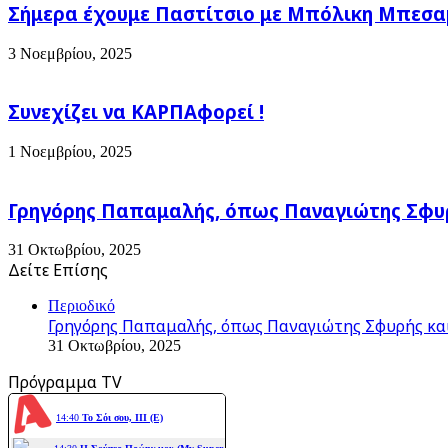
αρμόζει
Σήμερα έχουμε Παστίτσιο με Μπόλικη Μπεσαμέ
τραγούδι)
στον
γαστρονομικό
3 Νοεμβρίου, 2025
χάρτη
της
χώρας»
Συνεχίζει να ΚΑΡΠΑφορεί !
1 Νοεμβρίου, 2025
Γρηγόρης Παπαμαλής, όπως Παναγιώτης Σφυρ
31 Οκτωβρίου, 2025
Δείτε Επίσης
Close
Περιοδικό
Γρηγόρης Παπαμαλής, όπως Παναγιώτης Σφυρής και
31 Οκτωβρίου, 2025
Πρόγραμμα TV