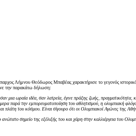
Έπαρχος Λήμνου Θεόδωρος Μπαβέας χαρακτήρισε το γεγονός ιστορικό
ανε την παρακάτω δήλωση:
σαν μια ωραία ιδέα, σαν λατρεία, έγινε πράξης ζωής,
πραγματικότητα
, 
μερα
παρά την εµπορευµατοποίηση του αθλητισμού, η ολυμπιακή φλόγα ν
αι πλάτη του κόσμου. Είναι σίγουρο ότι οι Ολυμπιακοί Αγώνες της Αθή
ανώτατο σημείο της εξέλιξής του και χάρη στην καλλιέργεια του Ολυμ