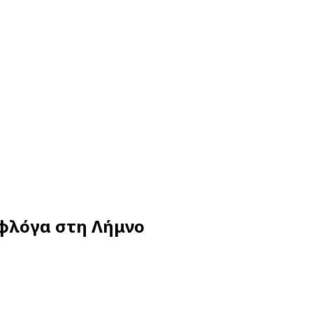
ή φλόγα στη Λήμνο