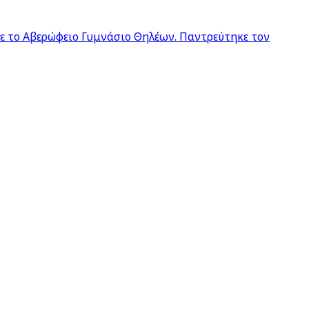
σε το Αβερώφειο Γυμνάσιο Θηλέων. Παντρεύτηκε τον