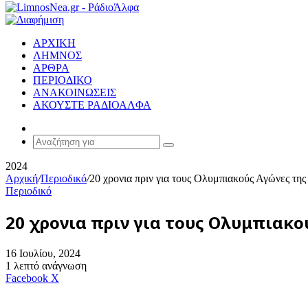
ΑΡΧΙΚΗ
ΛΗΜΝΟΣ
ΑΡΘΡΑ
ΠΕΡΙΟΔΙΚΟ
ΑΝΑΚΟΙΝΩΣΕΙΣ
ΑΚΟΥΣΤΕ ΡΑΔΙΟΑΛΦΑ
Random
Article
Αναζήτηση
για
2024
Αρχική
/
Περιοδικό
/
20 χρονια πριν για τους Ολυμπιακούς Αγώνες τ
Περιοδικό
20 χρονια πριν για τους Ολυμπιακ
16 Ιουλίου, 2024
1 λεπτό ανάγνωση
Messenger
Messenger
WhatsApp
Viber
Κοινοποίηση
Facebook
X
μέσω
E-