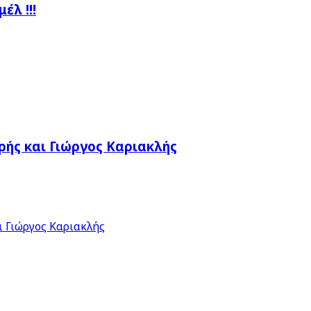
λ !!!
ής και Γιώργος Καριακλής
 Γιώργος Καριακλής