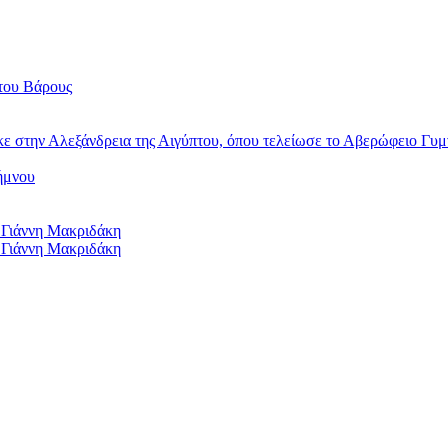
του Βάρους
κε στην Αλεξάνδρεια της Αιγύπτου, όπου τελείωσε το Αβερώφειο Γυμ
ήμνου
 Γιάννη Μακριδάκη
 Γιάννη Μακριδάκη