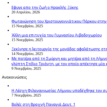
Εφυγε απο την ζωή o Ηρακλής Ξύκης
20 Απριλίου, 2026
Φωταγώγηση του Χριστουγεννιάτικου Πάρκου στην
15 Νοεμβρίου, 2025
Άλλη μια επιτυχία του Γυμνασίου Λιβαδοχωρίου
15 Νοεμβρίου, 2025
Ξεκίνησε η λειτουργία της μονάδας αφαλάτωσης στ
14 Νοεμβρίου, 2025
Με πατέρα από τη Σμύρνη και μητέρα από τη Λήμνο,
γλύπτη Στέλιο Τριάντη, με τον οποίο απέκτησε μία 
9 Νοεμβρίου, 2025
Ανακοινώσεις
Η Λέσχη Φιλαναγνωσίας Λήμνου υποδέχθηκε τον σ
7 Νοεμβρίου, 2025
Βολές στη Βραχνή Παναγιά Δευτ. 1