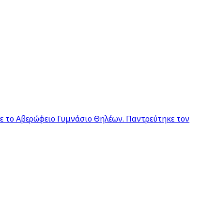
σε το Αβερώφειο Γυμνάσιο Θηλέων. Παντρεύτηκε τον