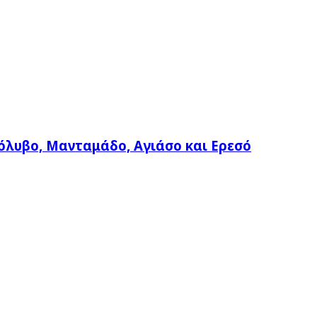
όλυβο, Μανταμάδο, Αγιάσο και Ερεσό