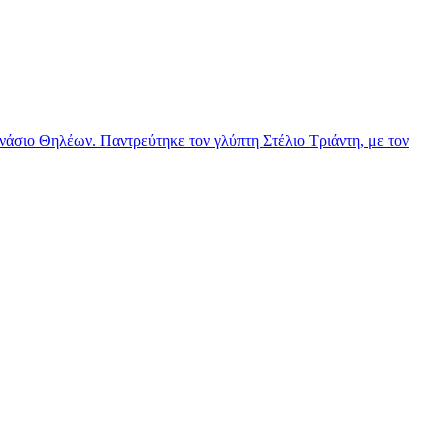
νάσιο Θηλέων. Παντρεύτηκε τον γλύπτη Στέλιο Τριάντη, με τον