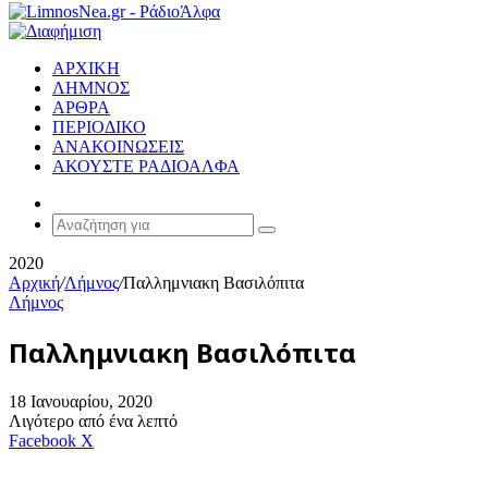
ΑΡΧΙΚΗ
ΛΗΜΝΟΣ
ΑΡΘΡΑ
ΠΕΡΙΟΔΙΚΟ
ΑΝΑΚΟΙΝΩΣΕΙΣ
ΑΚΟΥΣΤΕ ΡΑΔΙΟΑΛΦΑ
Random
Article
Αναζήτηση
για
2020
Αρχική
/
Λήμνος
/
Παλλημνιακη Βασιλόπιτα
Λήμνος
Παλλημνιακη Βασιλόπιτα
18 Ιανουαρίου, 2020
Λιγότερο από ένα λεπτό
Messenger
Messenger
WhatsApp
Viber
Κοινοποίηση
Facebook
X
μέσω
E-