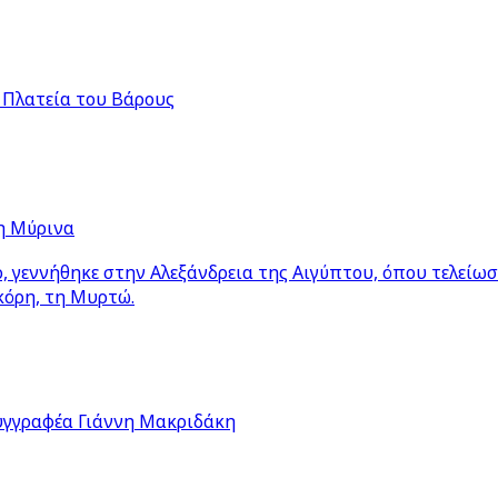
 Πλατεία του Βάρους
η Μύρινα
 γεννήθηκε στην Αλεξάνδρεια της Αιγύπτου, όπου τελείω
κόρη, τη Μυρτώ.
υγγραφέα Γιάννη Μακριδάκη