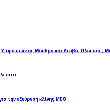
η Υπηρεσιών σε Μουδρο και Λεσβο: Πλωμάρι, Μ
Κλειστά
ια την εξεύρεση κλίνης ΜΕΘ