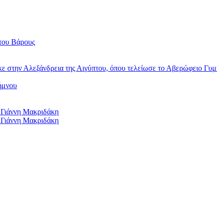
του Βάρους
κε στην Αλεξάνδρεια της Αιγύπτου, όπου τελείωσε το Αβερώφειο Γυμ
ήμνου
 Γιάννη Μακριδάκη
 Γιάννη Μακριδάκη