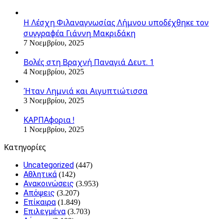
Η Λέσχη Φιλαναγνωσίας Λήμνου υποδέχθηκε τον
συγγραφέα Γιάννη Μακριδάκη
7 Νοεμβρίου, 2025
Βολές στη Βραχνή Παναγιά Δευτ. 1
4 Νοεμβρίου, 2025
Ήταν Λημνιά και Αιγυπτιώτισσα
3 Νοεμβρίου, 2025
ΚΑΡΠΑφορια !
1 Νοεμβρίου, 2025
Kατηγορίες
Uncategorized
(447)
Αθλητικά
(142)
Ανακοινώσεις
(3.953)
Απόψεις
(3.207)
Επίκαιρα
(1.849)
Επιλεγμένα
(3.703)