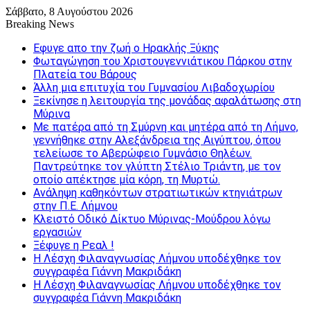
Σάββατο, 8 Αυγούστου 2026
Breaking News
Εφυγε απο την ζωή o Ηρακλής Ξύκης
Φωταγώγηση του Χριστουγεννιάτικου Πάρκου στην
Πλατεία του Βάρους
Άλλη μια επιτυχία του Γυμνασίου Λιβαδοχωρίου
Ξεκίνησε η λειτουργία της μονάδας αφαλάτωσης στη
Μύρινα
Με πατέρα από τη Σμύρνη και μητέρα από τη Λήμνο,
γεννήθηκε στην Αλεξάνδρεια της Αιγύπτου, όπου
τελείωσε το Αβερώφειο Γυμνάσιο Θηλέων.
Παντρεύτηκε τον γλύπτη Στέλιο Τριάντη, με τον
οποίο απέκτησε μία κόρη, τη Μυρτώ.
Ανάληψη καθηκόντων στρατιωτικών κτηνιάτρων
στην Π.Ε. Λήμνου
Κλειστό Οδικό Δίκτυο Μύρινας-Μούδρου λόγω
εργασιών
Ξέφυγε η Ρεαλ !
Η Λέσχη Φιλαναγνωσίας Λήμνου υποδέχθηκε τον
συγγραφέα Γιάννη Μακριδάκη
Η Λέσχη Φιλαναγνωσίας Λήμνου υποδέχθηκε τον
συγγραφέα Γιάννη Μακριδάκη