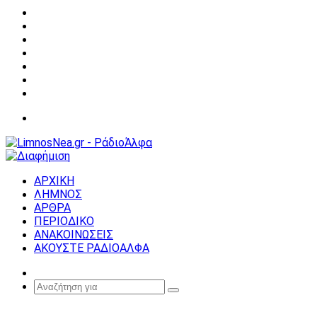
Facebook
X
YouTube
Instagram
Σύνδεση
Random
Article
Sidebar
Μενού
ΑΡΧΙΚΗ
ΛΗΜΝΟΣ
ΑΡΘΡΑ
ΠΕΡΙΟΔΙΚΟ
ΑΝΑΚΟΙΝΩΣΕΙΣ
ΑΚΟΥΣΤΕ ΡΑΔΙΟΑΛΦΑ
Random
Article
Αναζήτηση
για