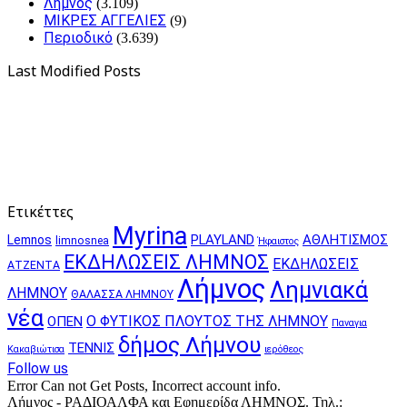
Λήμνος
(3.109)
ΜΙΚΡΕΣ ΑΓΓΕΛΙΕΣ
(9)
Περιοδικό
(3.639)
Last Modified Posts
Ετικέττες
Myrina
PLAYLAND
ΑΘΛΗΤΙΣΜΟΣ
Lemnos
limnosnea
Ήφαιστος
ΕΚΔΗΛΩΣΕΙΣ ΛΗΜΝΟΣ
ΕΚΔΗΛΩΣΕΙΣ
ΑΤΖΕΝΤΑ
Λήμνος
Λημνιακά
ΛΗΜΝΟΥ
ΘΑΛΑΣΣΑ ΛΗΜΝΟΥ
νέα
Ο ΦΥΤΙΚΟΣ ΠΛΟΥΤΟΣ ΤΗΣ ΛΗΜΝΟΥ
ΟΠΕΝ
Παναγια
δήμος Λήμνου
ΤΕΝΝΙΣ
Κακαβιώτισα
ιερόθεος
Follow us
Error Can not Get Posts, Incorrect account info.
Λήμνος - ΡΑΔΙΟΑΛΦΑ και Εφημερίδα ΛΗΜΝΟΣ. Τηλ.: