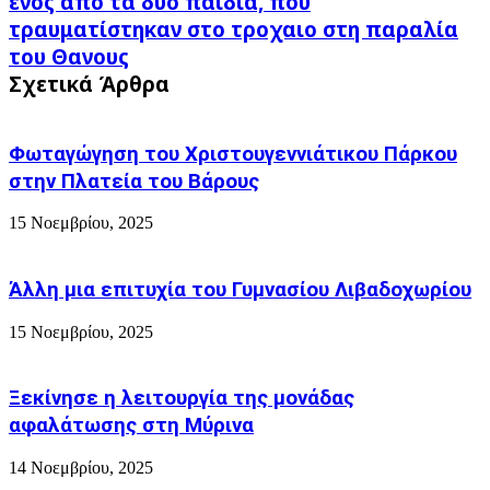
ενος απο τα δυο παιδιά, που
των
Αλώσεως
τραυματίστηκαν στο τροχαιο στη παραλία
γονιών
της
η
του Θανους
Πόλης
αεροδιακομίδη
Σχετικά Άρθρα
!
του
Το
ενος
χρονικό
απο
Φωταγώγηση του Χριστουγεννιάτικου Πάρκου
τα
δυο
στην Πλατεία του Βάρους
παιδιά,
που
15 Νοεμβρίου, 2025
τραυματίστηκαν
στο
τροχαιο
Άλλη μια επιτυχία του Γυμνασίου Λιβαδοχωρίου
στη
παραλία
15 Νοεμβρίου, 2025
του
Θανους
Ξεκίνησε η λειτουργία της μονάδας
αφαλάτωσης στη Μύρινα
14 Νοεμβρίου, 2025