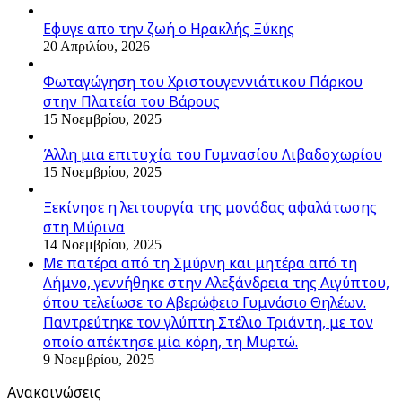
Εφυγε απο την ζωή o Ηρακλής Ξύκης
20 Απριλίου, 2026
Φωταγώγηση του Χριστουγεννιάτικου Πάρκου
στην Πλατεία του Βάρους
15 Νοεμβρίου, 2025
Άλλη μια επιτυχία του Γυμνασίου Λιβαδοχωρίου
15 Νοεμβρίου, 2025
Ξεκίνησε η λειτουργία της μονάδας αφαλάτωσης
στη Μύρινα
14 Νοεμβρίου, 2025
Με πατέρα από τη Σμύρνη και μητέρα από τη
Λήμνο, γεννήθηκε στην Αλεξάνδρεια της Αιγύπτου,
όπου τελείωσε το Αβερώφειο Γυμνάσιο Θηλέων.
Παντρεύτηκε τον γλύπτη Στέλιο Τριάντη, με τον
οποίο απέκτησε μία κόρη, τη Μυρτώ.
9 Νοεμβρίου, 2025
Ανακοινώσεις