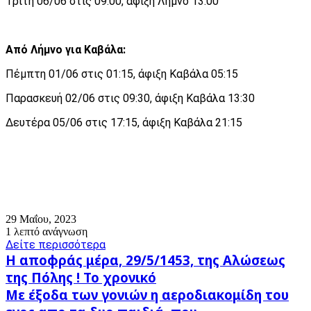
Τρίτη 06/06 στις 09:00, άφιξη Λήμνο 13:00
Από Λήμνο για Καβάλα:
Πέμπτη 01/06 στις 01:15, άφιξη Καβάλα 05:15
Παρασκευή 02/06 στις 09:30, άφιξη Καβάλα 13:30
Δευτέρα 05/06 στις 17:15, άφιξη Καβάλα 21:15
29 Μαΐου, 2023
1 λεπτό ανάγνωση
Δείτε περισσότερα
Η
Η αποφράς μέρα, 29/5/1453, της Αλώσεως
αποφράς
της Πόλης ! Το χρονικό
μέρα,
Με
Με έξοδα των γονιών η αεροδιακομίδη του
29/5/1453,
έξοδα
της