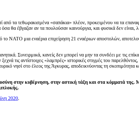
γιατί από τα τεθωρακισμένα «σαπάκια» πλέον, προκειμένου να τα επ
α θα έβγαζαν αν τα πουλούσαν καινούργια, και φυσικά δεν είναι, λ
ό το ΝΑΤΟ μια εναέρια επιχείρηση 21 εναέριων αποστολών, αποτελο
ητικά. Συνειρμικά, κανείς δεν μπορεί να μην τα συνδέει με τις επίκ
εχνά τις αντίστοιχες «λαμπρές» ιστορικές στιγμές του παρελθόντος, 
ρικό νησί στο έλεος της Άγκυρας, αποδεικνύοντας τη σκοπιμότητα κα
τοσύνη στην κυβέρνηση, στην αστική τάξη και στα κόμματά της. Μ
εμπλοκής.
ούνη 2020
.