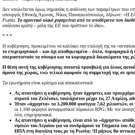
Δεν υπολείπεται όμως σημασίας η ανάλυση των παραμέτρων που επ
υπουργός Εθνικής Άμυνας, Νίκος Παναγιωτόπουλος, δήλωνε: «
Η Ελ
Ρωσία.
Το αμυντικό υλικό χορηγείται από τα αποθέματα που διαθέ
υπόλοιπα κράτη – μέλη της ΕΕ που πράττουν το ίδιο».
* * *
Η κυβέρνηση, προκειμένου να καλύψει την επιλογή της να «ανταπο
το επιχειρησιακό – και όχι αποθηκευμένο – όπλο, πυρομαχικό 
υπερασπιστούν τα σύνορα και τα κυριαρχικά δικαιώματα της χ
Η θέση αυτή της κυβέρνησης συνιστά προσβολή για όλους αυτούς
άμυνα της χώρας, ενώ τελικά αφορούν τη συμμετοχή της σε ιμπ
Τα ερωτήματα είναι κρίσιμα και αποκαλυπτικά:
Ας απαντήσει η κυβέρνηση, ήταν άχρηστες και προερχόμεν
στρατό του Ζελένσκι, τουλάχιστον μέχρι τις 27 Απρίλη, α
Ήταν «άχρηστα» τα 3.200.000 φυσίγγια 7,62 χιλιοστών, οι
οι 1.100 φορητοί αντιαρματικοί πύραυλοι RPG; Με τον ανατρι
όλα, επιχειρησιακά.
Ας απαντήσει η κυβέρνηση, είναι από το «άχρηστο» απόθ
νησιών του Αιγαίου για να συνδράμουν τα Τάγματα του Αζ
ΗΠΑ στη διαπάλη τους με τη Ρωσία; ‘Η μήπως θα αντικατ