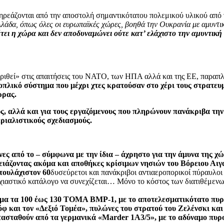
ηρεάζονται από την αποστολή σημαντικότατου πολεμικού υλικού από
λάδα, όπως όλες οι ευρωπαϊκές χώρες, βοηθά την Ουκρανία με αμυντικό
τει η χώρα και δεν αποδυναμώνει ούτε κατ’ ελάχιστο την αμυντική
κριθεί» στις απαιτήσεις του ΝΑΤΟ, των ΗΠΑ αλλά και της ΕΕ, παραπ
ή οπλικό σύστημα που μέχρι χτες κρατούσαν στο χέρι τους στρατ
ώρας.
, αλλά και για τους εργαζόμενους που πληρώνουν πανάκριβα την 
εριαλιστικούς σχεδιασμούς.
ες από το – σύμφωνα με την ίδια – άχρηστο για την άμυνα της 
δειάζοντας ακόμα και αποθήκες κρίσιμων νησιών του Βόρειου Αιγ
 τουλάχιστον 60
δυσεύρετοι και πανάκριβοι αντιαεροπορικοί πύραυλοι
χιαστικό κατάλογο να συνεχίζεται… Μόνο το κόστος των διατιθέμενων
εμα τα 100 έως 130 ΤΟΜΑ BMP-1, με το αποτελεσματικότατο πυρο
όφ και τον «Δεξιό Τομέα», πυλώνες του στρατού του Ζελένσκι κα
ασταθούν από τα γερμανικά «Marder 1A3/5», με το αδύναμο πυροβ