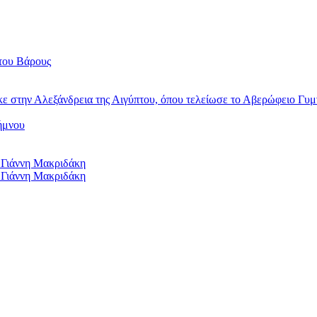
του Βάρους
κε στην Αλεξάνδρεια της Αιγύπτου, όπου τελείωσε το Αβερώφειο Γυμ
ήμνου
 Γιάννη Μακριδάκη
 Γιάννη Μακριδάκη