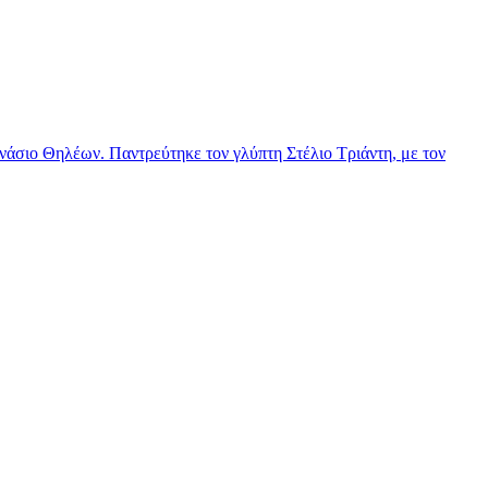
νάσιο Θηλέων. Παντρεύτηκε τον γλύπτη Στέλιο Τριάντη, με τον