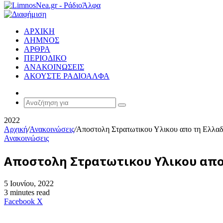
ΑΡΧΙΚΗ
ΛΗΜΝΟΣ
ΑΡΘΡΑ
ΠΕΡΙΟΔΙΚΟ
ΑΝΑΚΟΙΝΩΣΕΙΣ
ΑΚΟΥΣΤΕ ΡΑΔΙΟΑΛΦΑ
Random
Article
Αναζήτηση
για
2022
Αρχική
/
Ανακοινώσεις
/
Αποστολη Στρατωτικου Υλικου απο τη Ελλαδ
Ανακοινώσεις
Αποστολη Στρατωτικου Υλικου απο 
5 Ιουνίου, 2022
3 minutes read
Messenger
Messenger
WhatsApp
Viber
Κοινοποίηση
Facebook
X
μέσω
E-