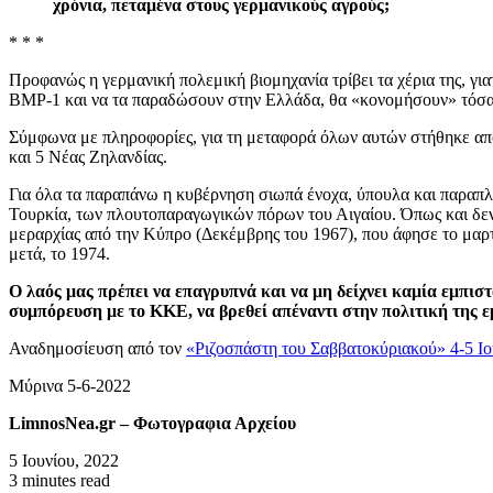
χρόνια, πεταμένα στους γερμανικούς αγρούς;
* * *
Προφανώς η γερμανική πολεμική βιομηχανία τρίβει τα χέρια της, 
BMP-1 και να τα παραδώσουν στην Ελλάδα, θα «κονομήσουν» τόσα όσ
Σύμφωνα με πληροφορίες, για τη μεταφορά όλων αυτών στήθηκε απ
και 5 Νέας Ζηλανδίας.
Για όλα τα παραπάνω η κυβέρνηση σιωπά ένοχα, ύπουλα και παραπλαν
Τουρκία, των πλουτοπαραγωγικών πόρων του Αιγαίου. Όπως και δεν ξ
μεραρχίας από την Κύπρο (Δεκέμβρης του 1967), που άφησε το μαρτυ
μετά, το 1974.
Ο λαός μας πρέπει να επαγρυπνά και να μη δείχνει καμία εμπισ
συμπόρευση με το ΚΚΕ, να βρεθεί απέναντι στην πολιτική της 
Αναδημοσίευση από τον
«Ριζοσπάστη του Σαββατοκύριακού» 4-5 Ι
Μύρινα 5-6-2022
LimnosNea.gr – Φωτογραφια Αρχείου
5 Ιουνίου, 2022
3 minutes read