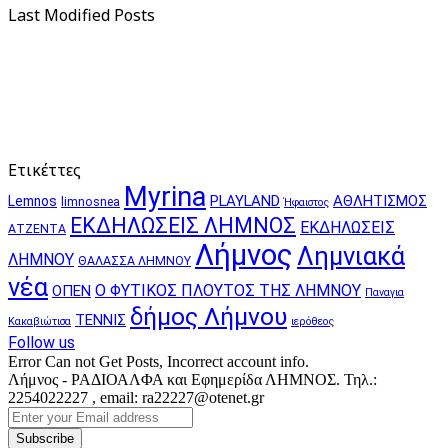
Last Modified Posts
Ετικέττες
Myrina
PLAYLAND
ΑΘΛΗΤΙΣΜΟΣ
Lemnos
limnosnea
Ήφαιστος
ΕΚΔΗΛΩΣΕΙΣ ΛΗΜΝΟΣ
ΕΚΔΗΛΩΣΕΙΣ
ΑΤΖΕΝΤΑ
Λήμνος
Λημνιακά
ΛΗΜΝΟΥ
ΘΑΛΑΣΣΑ ΛΗΜΝΟΥ
νέα
Ο ΦΥΤΙΚΟΣ ΠΛΟΥΤΟΣ ΤΗΣ ΛΗΜΝΟΥ
ΟΠΕΝ
Παναγια
δήμος Λήμνου
ΤΕΝΝΙΣ
Κακαβιώτισα
ιερόθεος
Follow us
Error Can not Get Posts, Incorrect account info.
Λήμνος - ΡΑΔΙΟΑΛΦΑ και Εφημερίδα ΛΗΜΝΟΣ. Τηλ.:
2254022227 , email: ra22227@otenet.gr
Enter
your