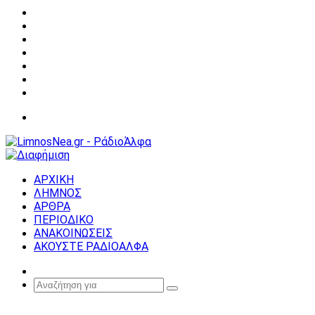
Facebook
X
YouTube
Instagram
Σύνδεση
Random
Article
Sidebar
Μενού
ΑΡΧΙΚΗ
ΛΗΜΝΟΣ
ΑΡΘΡΑ
ΠΕΡΙΟΔΙΚΟ
ΑΝΑΚΟΙΝΩΣΕΙΣ
ΑΚΟΥΣΤΕ ΡΑΔΙΟΑΛΦΑ
Random
Article
Αναζήτηση
για