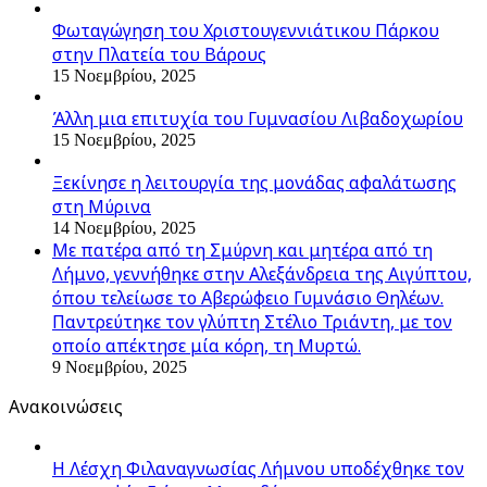
Φωταγώγηση του Χριστουγεννιάτικου Πάρκου
στην Πλατεία του Βάρους
15 Νοεμβρίου, 2025
Άλλη μια επιτυχία του Γυμνασίου Λιβαδοχωρίου
15 Νοεμβρίου, 2025
Ξεκίνησε η λειτουργία της μονάδας αφαλάτωσης
στη Μύρινα
14 Νοεμβρίου, 2025
Με πατέρα από τη Σμύρνη και μητέρα από τη
Λήμνο, γεννήθηκε στην Αλεξάνδρεια της Αιγύπτου,
όπου τελείωσε το Αβερώφειο Γυμνάσιο Θηλέων.
Παντρεύτηκε τον γλύπτη Στέλιο Τριάντη, με τον
οποίο απέκτησε μία κόρη, τη Μυρτώ.
9 Νοεμβρίου, 2025
Ανακοινώσεις
Η Λέσχη Φιλαναγνωσίας Λήμνου υποδέχθηκε τον