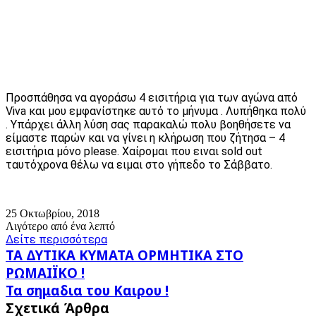
Προσπάθησα να αγοράσω 4 εισιτήρια για των αγώνα από
Viva και μου εμφανίστηκε αυτό το μήνυμα . Λυπήθηκα πολύ
. Υπάρχει άλλη λύση σας παρακαλώ πολυ βοηθήσετε να
είμαστε παρών και να γίνει η κλήρωση που ζήτησα – 4
εισιτήρια μόνο please. Χαίρομαι που ειναι sold out
ταυτόχρονα θέλω να ειμαι στο γήπεδο το Σάββατο.
25 Οκτωβρίου, 2018
Λιγότερο από ένα λεπτό
Δείτε περισσότερα
ΤΑ
ΤΑ ΔΥΤΙΚΑ ΚΥΜΑΤΑ ΟΡΜΗΤΙΚΑ ΣΤΟ
ΔΥΤΙΚΑ
ΡΩΜΑΙΪΚΟ !
ΚΥΜΑΤΑ
Τα
Τα σημαδια του Καιρου !
ΟΡΜΗΤΙΚΑ
σημαδια
ΣΤΟ
Σχετικά Άρθρα
του