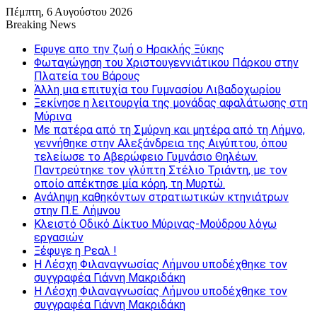
Πέμπτη, 6 Αυγούστου 2026
Breaking News
Εφυγε απο την ζωή o Ηρακλής Ξύκης
Φωταγώγηση του Χριστουγεννιάτικου Πάρκου στην
Πλατεία του Βάρους
Άλλη μια επιτυχία του Γυμνασίου Λιβαδοχωρίου
Ξεκίνησε η λειτουργία της μονάδας αφαλάτωσης στη
Μύρινα
Με πατέρα από τη Σμύρνη και μητέρα από τη Λήμνο,
γεννήθηκε στην Αλεξάνδρεια της Αιγύπτου, όπου
τελείωσε το Αβερώφειο Γυμνάσιο Θηλέων.
Παντρεύτηκε τον γλύπτη Στέλιο Τριάντη, με τον
οποίο απέκτησε μία κόρη, τη Μυρτώ.
Ανάληψη καθηκόντων στρατιωτικών κτηνιάτρων
στην Π.Ε. Λήμνου
Κλειστό Οδικό Δίκτυο Μύρινας-Μούδρου λόγω
εργασιών
Ξέφυγε η Ρεαλ !
Η Λέσχη Φιλαναγνωσίας Λήμνου υποδέχθηκε τον
συγγραφέα Γιάννη Μακριδάκη
Η Λέσχη Φιλαναγνωσίας Λήμνου υποδέχθηκε τον
συγγραφέα Γιάννη Μακριδάκη