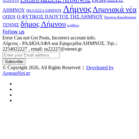
ΕΚΔΗΛΩΣΕΙΣ
ΑΤΖΕΝΤΑ
Λήμνος
Λημνιακά νέα
ΛΗΜΝΟΥ
ΘΑΛΑΣΣΑ ΛΗΜΝΟΥ
Ο ΦΥΤΙΚΟΣ ΠΛΟΥΤΟΣ ΤΗΣ ΛΗΜΝΟΥ
ΟΠΕΝ
Παναγια Κακαβιώτισα
δήμος Λήμνου
ΤΕΝΝΙΣ
ιερόθεος
Follow us
Error Can not Get Posts, Incorrect account info.
Λήμνος - ΡΑΔΙΟΑΛΦΑ και Εφημερίδα ΛΗΜΝΟΣ. Τηλ.:
2254022227 , email: ra22227@otenet.gr
Enter
your
Email
© Copyright 2026, All Rights Reserved |
Developed by
address
AegeanNet.gr
Facebook
X
YouTube
Instagram
Facebook
X
Back
to
top
button