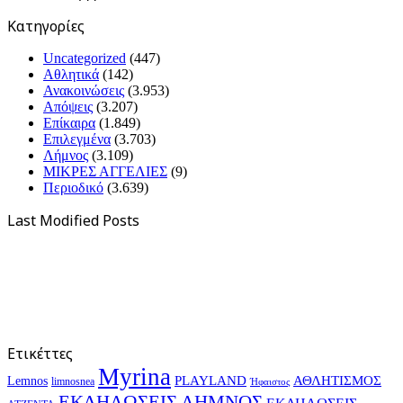
Kατηγορίες
Uncategorized
(447)
Αθλητικά
(142)
Ανακοινώσεις
(3.953)
Απόψεις
(3.207)
Επίκαιρα
(1.849)
Επιλεγμένα
(3.703)
Λήμνος
(3.109)
ΜΙΚΡΕΣ ΑΓΓΕΛΙΕΣ
(9)
Περιοδικό
(3.639)
Last Modified Posts
Ετικέττες
Myrina
PLAYLAND
ΑΘΛΗΤΙΣΜΟΣ
Lemnos
limnosnea
Ήφαιστος
ΕΚΔΗΛΩΣΕΙΣ ΛΗΜΝΟΣ