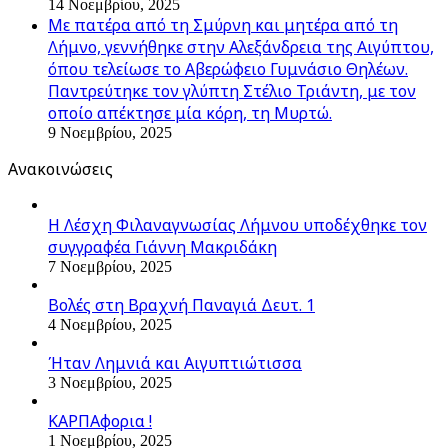
14 Νοεμβρίου, 2025
Με πατέρα από τη Σμύρνη και μητέρα από τη
Λήμνο, γεννήθηκε στην Αλεξάνδρεια της Αιγύπτου,
όπου τελείωσε το Αβερώφειο Γυμνάσιο Θηλέων.
Παντρεύτηκε τον γλύπτη Στέλιο Τριάντη, με τον
οποίο απέκτησε μία κόρη, τη Μυρτώ.
9 Νοεμβρίου, 2025
Ανακοινώσεις
Η Λέσχη Φιλαναγνωσίας Λήμνου υποδέχθηκε τον
συγγραφέα Γιάννη Μακριδάκη
7 Νοεμβρίου, 2025
Βολές στη Βραχνή Παναγιά Δευτ. 1
4 Νοεμβρίου, 2025
Ήταν Λημνιά και Αιγυπτιώτισσα
3 Νοεμβρίου, 2025
ΚΑΡΠΑφορια !
1 Νοεμβρίου, 2025