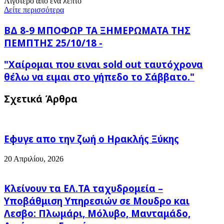
Λιγότερο από ένα λεπτό
Δείτε περισσότερα
ΒΔ
ΒΔ 8-9 ΜΠΟΦΩΡ ΤΑ ΞΗΜΕΡΩΜΑΤΑ ΤΗΣ
8-
ΠΕΜΠΤΗΣ 25/10/18 -
9
ΜΠΟΦΩΡ
"Χαίρομαι
"Χαίρομαι που ειναι sold out ταυτόχρονα
ΤΑ
που
ΞΗΜΕΡΩΜΑΤΑ
θέλω να ειμαι στο γήπεδο το Σάββατο."
ειναι
ΤΗΣ
sold
ΠΕΜΠΤΗΣ
Σχετικά Άρθρα
out
25/10/18
ταυτόχρονα
-
θέλω
να
ειμαι
Εφυγε απο την ζωή o Ηρακλής Ξύκης
στο
γήπεδο
20 Απριλίου, 2026
το
Σάββατο."
Κλείνουν τα ΕΛ.ΤΑ ταχυδρομεία –
Υποβάθμιση Υπηρεσιών σε Μουδρο και
Λεσβο: Πλωμάρι, Μόλυβο, Μανταμάδο,