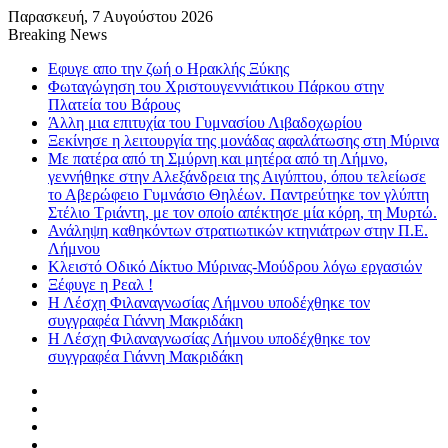
Παρασκευή, 7 Αυγούστου 2026
Breaking News
Εφυγε απο την ζωή o Ηρακλής Ξύκης
Φωταγώγηση του Χριστουγεννιάτικου Πάρκου στην
Πλατεία του Βάρους
Άλλη μια επιτυχία του Γυμνασίου Λιβαδοχωρίου
Ξεκίνησε η λειτουργία της μονάδας αφαλάτωσης στη Μύρινα
Με πατέρα από τη Σμύρνη και μητέρα από τη Λήμνο,
γεννήθηκε στην Αλεξάνδρεια της Αιγύπτου, όπου τελείωσε
το Αβερώφειο Γυμνάσιο Θηλέων. Παντρεύτηκε τον γλύπτη
Στέλιο Τριάντη, με τον οποίο απέκτησε μία κόρη, τη Μυρτώ.
Ανάληψη καθηκόντων στρατιωτικών κτηνιάτρων στην Π.Ε.
Λήμνου
Κλειστό Οδικό Δίκτυο Μύρινας-Μούδρου λόγω εργασιών
Ξέφυγε η Ρεαλ !
Η Λέσχη Φιλαναγνωσίας Λήμνου υποδέχθηκε τον
συγγραφέα Γιάννη Μακριδάκη
Η Λέσχη Φιλαναγνωσίας Λήμνου υποδέχθηκε τον
συγγραφέα Γιάννη Μακριδάκη
Facebook
X
YouTube
Instagram