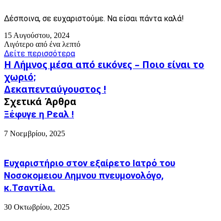
Δέσποινα, σε ευχαριστούμε. Να είσαι πάντα καλά!
15 Αυγούστου, 2024
Λιγότερο από ένα λεπτό
Δείτε περισσότερα
Η
Η Λήμνος μέσα από εικόνες – Ποιο είναι το
Λήμνος
χωριό;
μέσα
Δεκαπενταύγουστος
Δεκαπενταύγουστος !
από
!
εικόνες
Σχετικά Άρθρα
–
Ξέφυγε η Ρεαλ !
Ποιο
είναι
7 Νοεμβρίου, 2025
το
χωριό;
Ευχαριστήριο στον εξαίρετο Ιατρό του
Νοσοκομειου Λημνου πνευμονολόγο,
κ.Τσαντίλα.
30 Οκτωβρίου, 2025