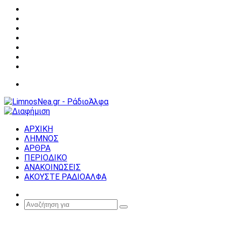
Facebook
X
YouTube
Instagram
Σύνδεση
Random
Article
Sidebar
Μενού
ΑΡΧΙΚΗ
ΛΗΜΝΟΣ
ΑΡΘΡΑ
ΠΕΡΙΟΔΙΚΟ
ΑΝΑΚΟΙΝΩΣΕΙΣ
ΑΚΟΥΣΤΕ ΡΑΔΙΟΑΛΦΑ
Random
Article
Αναζήτηση
για