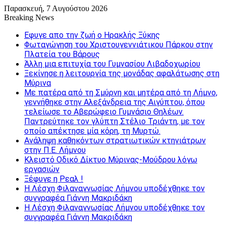
Παρασκευή, 7 Αυγούστου 2026
Breaking News
Εφυγε απο την ζωή o Ηρακλής Ξύκης
Φωταγώγηση του Χριστουγεννιάτικου Πάρκου στην
Πλατεία του Βάρους
Άλλη μια επιτυχία του Γυμνασίου Λιβαδοχωρίου
Ξεκίνησε η λειτουργία της μονάδας αφαλάτωσης στη
Μύρινα
Με πατέρα από τη Σμύρνη και μητέρα από τη Λήμνο,
γεννήθηκε στην Αλεξάνδρεια της Αιγύπτου, όπου
τελείωσε το Αβερώφειο Γυμνάσιο Θηλέων.
Παντρεύτηκε τον γλύπτη Στέλιο Τριάντη, με τον
οποίο απέκτησε μία κόρη, τη Μυρτώ.
Ανάληψη καθηκόντων στρατιωτικών κτηνιάτρων
στην Π.Ε. Λήμνου
Κλειστό Οδικό Δίκτυο Μύρινας-Μούδρου λόγω
εργασιών
Ξέφυγε η Ρεαλ !
Η Λέσχη Φιλαναγνωσίας Λήμνου υποδέχθηκε τον
συγγραφέα Γιάννη Μακριδάκη
Η Λέσχη Φιλαναγνωσίας Λήμνου υποδέχθηκε τον
συγγραφέα Γιάννη Μακριδάκη