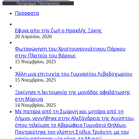
Πρόγραμμα Τηλεόρασης
Πρόσφατα
Εφυγε απο την ζωή o Ηρακλής Ξύκης
20 Απριλίου, 2026
Φωταγώγηση του Χριστουγεννιάτικου Πάρκου
στην Πλατεία του Βάρους
15 Νοεμβρίου, 2025
Άλλη μια επιτυχία του Γυμνασίου Λιβαδοχωρίου
15 Νοεμβρίου, 2025
Ξεκίνησε η λειτουργία της μονάδας αφαλάτωσης
στη Μύρινα
14 Νοεμβρίου, 2025
Με πατέρα από τη Σμύρνη και μητέρα από τη
Λήμνο, γεννήθηκε στην Αλεξάνδρεια της Αιγύπτου,
όπου τελείωσε το Αβερώφειο Γυμνάσιο Θηλέων.
Παντρεύτηκε τον γλύπτη Στέλιο Τριάντη, με τον
οποίο απέκτησε μία κόρη, τη Μυρτώ.