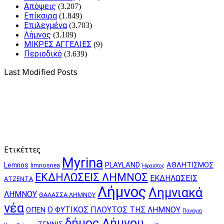
Απόψεις
(3.207)
Επίκαιρα
(1.849)
Επιλεγμένα
(3.703)
Λήμνος
(3.109)
ΜΙΚΡΕΣ ΑΓΓΕΛΙΕΣ
(9)
Περιοδικό
(3.639)
Last Modified Posts
Ετικέττες
Myrina
PLAYLAND
ΑΘΛΗΤΙΣΜΟΣ
Lemnos
limnosnea
Ήφαιστος
ΕΚΔΗΛΩΣΕΙΣ ΛΗΜΝΟΣ
ΕΚΔΗΛΩΣΕΙΣ
ΑΤΖΕΝΤΑ
Λήμνος
Λημνιακά
ΛΗΜΝΟΥ
ΘΑΛΑΣΣΑ ΛΗΜΝΟΥ
νέα
Ο ΦΥΤΙΚΟΣ ΠΛΟΥΤΟΣ ΤΗΣ ΛΗΜΝΟΥ
ΟΠΕΝ
Παναγια
δήμος Λήμνου