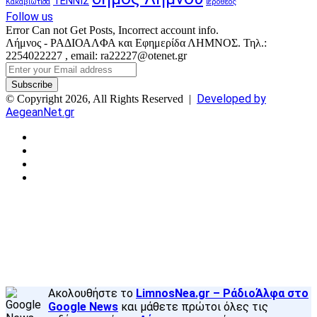
ΤΕΝΝΙΣ
Κακαβιώτισα
ιερόθεος
Follow us
Error Can not Get Posts, Incorrect account info.
Λήμνος - ΡΑΔΙΟΑΛΦΑ και Εφημερίδα ΛΗΜΝΟΣ. Τηλ.:
2254022227 , email: ra22227@otenet.gr
Enter
your
Email
Developed by
© Copyright 2026, All Rights Reserved |
address
AegeanNet.gr
Facebook
X
YouTube
Instagram
Facebook
X
Back
to
top
button
Ακολουθήστε το
LimnosNea.gr – ΡάδιοΆλφα στο
Google News
και μάθετε πρώτοι όλες τις