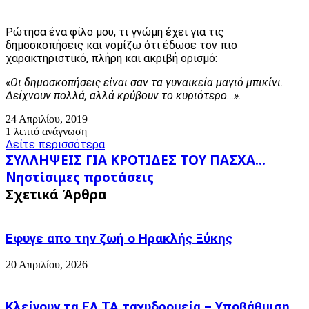
Ρώτησα ένα φίλο μου, τι γνώμη έχει για τις
δημοσκοπήσεις και νομίζω ότι έδωσε τον πιο
χαρακτηριστικό, πλήρη και ακριβή ορισμό:
«Οι δημοσκοπήσεις είναι σαν τα γυναικεία μαγιό μπικίνι.
Δείχνουν πολλά, αλλά κρύβουν το κυριότερο…».
24 Απριλίου, 2019
1 λεπτό ανάγνωση
Δείτε περισσότερα
ΣΥΛΛΗΨΕΙΣ
ΣΥΛΛΗΨΕΙΣ ΓΙΑ ΚΡΟΤΙΔΕΣ ΤΟΥ ΠΑΣΧΑ...
ΓΙΑ
Νηστίσιμες
Νηστίσιμες προτάσεις
ΚΡΟΤΙΔΕΣ
προτάσεις
Σχετικά Άρθρα
ΤΟΥ
ΠΑΣΧΑ...
Εφυγε απο την ζωή o Ηρακλής Ξύκης
20 Απριλίου, 2026
Κλείνουν τα ΕΛ.ΤΑ ταχυδρομεία – Υποβάθμιση