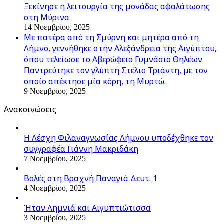
Ξεκίνησε η λειτουργία της μονάδας αφαλάτωσης
στη Μύρινα
14 Νοεμβρίου, 2025
Με πατέρα από τη Σμύρνη και μητέρα από τη
Λήμνο, γεννήθηκε στην Αλεξάνδρεια της Αιγύπτου,
όπου τελείωσε το Αβερώφειο Γυμνάσιο Θηλέων.
Παντρεύτηκε τον γλύπτη Στέλιο Τριάντη, με τον
οποίο απέκτησε μία κόρη, τη Μυρτώ.
9 Νοεμβρίου, 2025
Ανακοινώσεις
Η Λέσχη Φιλαναγνωσίας Λήμνου υποδέχθηκε τον
συγγραφέα Γιάννη Μακριδάκη
7 Νοεμβρίου, 2025
Βολές στη Βραχνή Παναγιά Δευτ. 1
4 Νοεμβρίου, 2025
Ήταν Λημνιά και Αιγυπτιώτισσα
3 Νοεμβρίου, 2025