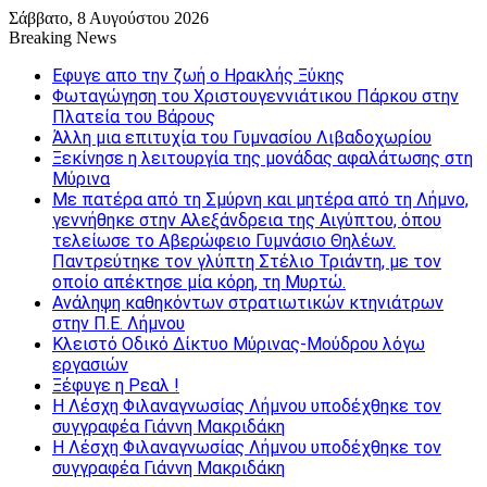
Σάββατο, 8 Αυγούστου 2026
Breaking News
Εφυγε απο την ζωή o Ηρακλής Ξύκης
Φωταγώγηση του Χριστουγεννιάτικου Πάρκου στην
Πλατεία του Βάρους
Άλλη μια επιτυχία του Γυμνασίου Λιβαδοχωρίου
Ξεκίνησε η λειτουργία της μονάδας αφαλάτωσης στη
Μύρινα
Με πατέρα από τη Σμύρνη και μητέρα από τη Λήμνο,
γεννήθηκε στην Αλεξάνδρεια της Αιγύπτου, όπου
τελείωσε το Αβερώφειο Γυμνάσιο Θηλέων.
Παντρεύτηκε τον γλύπτη Στέλιο Τριάντη, με τον
οποίο απέκτησε μία κόρη, τη Μυρτώ.
Ανάληψη καθηκόντων στρατιωτικών κτηνιάτρων
στην Π.Ε. Λήμνου
Κλειστό Οδικό Δίκτυο Μύρινας-Μούδρου λόγω
εργασιών
Ξέφυγε η Ρεαλ !
Η Λέσχη Φιλαναγνωσίας Λήμνου υποδέχθηκε τον
συγγραφέα Γιάννη Μακριδάκη
Η Λέσχη Φιλαναγνωσίας Λήμνου υποδέχθηκε τον
συγγραφέα Γιάννη Μακριδάκη