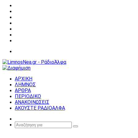
Facebook
X
YouTube
Instagram
Σύνδεση
Random
Article
Sidebar
Μενού
ΑΡΧΙΚΗ
ΛΗΜΝΟΣ
ΑΡΘΡΑ
ΠΕΡΙΟΔΙΚΟ
ΑΝΑΚΟΙΝΩΣΕΙΣ
ΑΚΟΥΣΤΕ ΡΑΔΙΟΑΛΦΑ
Random
Article
Αναζήτηση
για