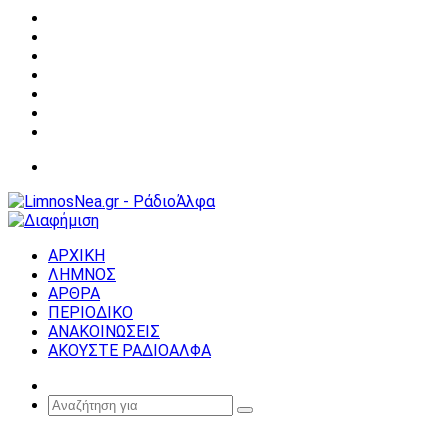
Facebook
X
YouTube
Instagram
Σύνδεση
Random
Article
Sidebar
Μενού
ΑΡΧΙΚΗ
ΛΗΜΝΟΣ
ΑΡΘΡΑ
ΠΕΡΙΟΔΙΚΟ
ΑΝΑΚΟΙΝΩΣΕΙΣ
ΑΚΟΥΣΤΕ ΡΑΔΙΟΑΛΦΑ
Random
Article
Αναζήτηση
για