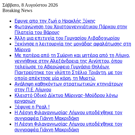
Σάββατο, 8 Αυγούστου 2026
Breaking News
Εφυγε απο την ζωή o Ηρακλής Ξύκης
Φωταγώγηση του Χριστουγεννιάτικου Πάρκου στην
Πλατεία του Βάρους
Άλλη μια επιτυχία του Γυμνασίου Λιβαδοχωρίου
Ξεκίνησε η λειτουργία της μονάδας αφαλάτωσης στη
Μύρινα
Με πατέρα από τη Σμύρνη και μητέρα από τη Λήμνο,
γεννήθηκε στην Αλεξάνδρεια της Αιγύπτου, όπου
τελείωσε το Αβερώφειο Γυμνάσιο Θηλέων.
Παντρεύτηκε τον γλύπτη Στέλιο Τριάντη, με τον
οποίο απέκτησε μία κόρη, τη Μυρτώ.
Ανάληψη καθηκόντων στρατιωτικών κτηνιάτρων
στην Π.Ε. Λήμνου
Κλειστό Οδικό Δίκτυο Μύρινας-Μούδρου λόγω
εργασιών
Ξέφυγε η Ρεαλ !
Η Λέσχη Φιλαναγνωσίας Λήμνου υποδέχθηκε τον
συγγραφέα Γιάννη Μακριδάκη
Η Λέσχη Φιλαναγνωσίας Λήμνου υποδέχθηκε τον
συγγραφέα Γιάννη Μακριδάκη