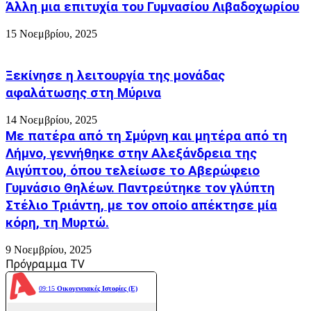
Άλλη μια επιτυχία του Γυμνασίου Λιβαδοχωρίου
15 Νοεμβρίου, 2025
Ξεκίνησε η λειτουργία της μονάδας
αφαλάτωσης στη Μύρινα
14 Νοεμβρίου, 2025
Με πατέρα από τη Σμύρνη και μητέρα από τη
Λήμνο, γεννήθηκε στην Αλεξάνδρεια της
Αιγύπτου, όπου τελείωσε το Αβερώφειο
Γυμνάσιο Θηλέων. Παντρεύτηκε τον γλύπτη
Στέλιο Τριάντη, με τον οποίο απέκτησε μία
κόρη, τη Μυρτώ.
9 Νοεμβρίου, 2025
Πρόγραμμα TV