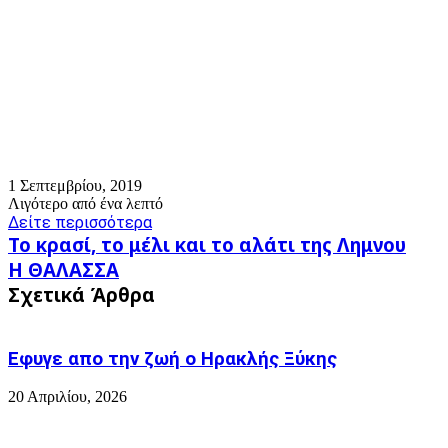
1 Σεπτεμβρίου, 2019
Λιγότερο από ένα λεπτό
Δείτε περισσότερα
Το
Το κρασί, το μέλι και το αλάτι της Λημνου
κρασί,
Η
Η ΘΑΛΑΣΣΑ
το
ΘΑΛΑΣΣΑ
Σχετικά Άρθρα
μέλι
και
το
αλάτι
Εφυγε απο την ζωή o Ηρακλής Ξύκης
της
Λημνου
20 Απριλίου, 2026