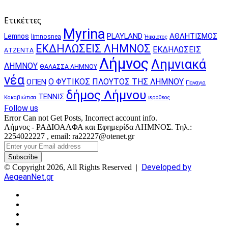
Ετικέττες
Myrina
PLAYLAND
ΑΘΛΗΤΙΣΜΟΣ
Lemnos
limnosnea
Ήφαιστος
ΕΚΔΗΛΩΣΕΙΣ ΛΗΜΝΟΣ
ΕΚΔΗΛΩΣΕΙΣ
ΑΤΖΕΝΤΑ
Λήμνος
Λημνιακά
ΛΗΜΝΟΥ
ΘΑΛΑΣΣΑ ΛΗΜΝΟΥ
νέα
Ο ΦΥΤΙΚΟΣ ΠΛΟΥΤΟΣ ΤΗΣ ΛΗΜΝΟΥ
ΟΠΕΝ
Παναγια
δήμος Λήμνου
ΤΕΝΝΙΣ
Κακαβιώτισα
ιερόθεος
Follow us
Error Can not Get Posts, Incorrect account info.
Λήμνος - ΡΑΔΙΟΑΛΦΑ και Εφημερίδα ΛΗΜΝΟΣ. Τηλ.:
2254022227 , email: ra22227@otenet.gr
Enter
your
Email
Developed by
© Copyright 2026, All Rights Reserved |
address
AegeanNet.gr
Facebook
X
YouTube
Instagram