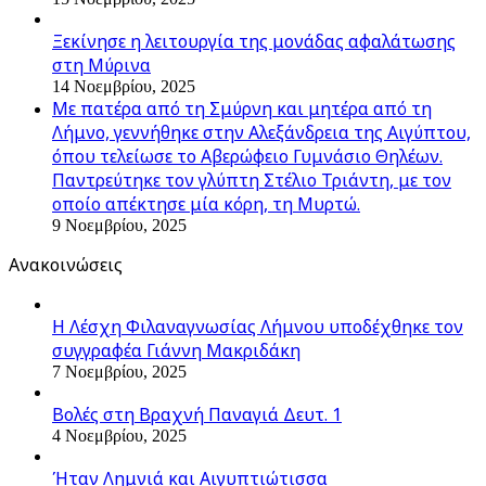
Ξεκίνησε η λειτουργία της μονάδας αφαλάτωσης
στη Μύρινα
14 Νοεμβρίου, 2025
Με πατέρα από τη Σμύρνη και μητέρα από τη
Λήμνο, γεννήθηκε στην Αλεξάνδρεια της Αιγύπτου,
όπου τελείωσε το Αβερώφειο Γυμνάσιο Θηλέων.
Παντρεύτηκε τον γλύπτη Στέλιο Τριάντη, με τον
οποίο απέκτησε μία κόρη, τη Μυρτώ.
9 Νοεμβρίου, 2025
Ανακοινώσεις
Η Λέσχη Φιλαναγνωσίας Λήμνου υποδέχθηκε τον
συγγραφέα Γιάννη Μακριδάκη
7 Νοεμβρίου, 2025
Βολές στη Βραχνή Παναγιά Δευτ. 1
4 Νοεμβρίου, 2025
Ήταν Λημνιά και Αιγυπτιώτισσα