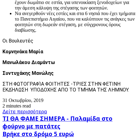
έχουν δωμάτιο σε εστία, για υπενοικίαση ξενοδοχείων για
την άμεση κάλυψη της στέγασης των φοιτητών.
Να ανεγερθούν νέες εστίες και στα 6 νησιά που έχει τμήματα
το Πανεπιστήμιο Αιγαίου, που να καλύπτουν τις ανάγκες των
φοιτητών στη δωρεάν στέγαση, με σύγχρονους όρους
διαβίωσης.
Οι Βουλευτές
Κομνηνάκα Μαρία
Μανωλάκου Διαμάντω
Συντυχάκης Μανώλης
ΣΤΗ ΦΩΤΟΓΡΑΦΊΑ ΦΟΙΤΗΤΕΣ -ΤΡΙΕΣ ΣΤΗΝ ΦΕΤΙΝΗ
ΕΚΔΉΛΩΣΗ ΥΠΟΔΟΧΗΣ ΑΠΟ ΤΟ ΤΜΉΜΑ ΤΗΣ ΛΗΜΝΟΥ.
31 Οκτωβρίου, 2019
2 minutes read
Δείτε περισσότερα
ΤΙ
ΤΙ ΘΑ ΦΑΜΕ ΣΗΜΕΡΑ - Παλαμίδα στο
ΘΑ
φούρνο με πατάτες
ΦΑΜΕ
Βρήκε
Βρήκε στο δρόμο 5 ευρώ
ΣΗΜΕΡΑ