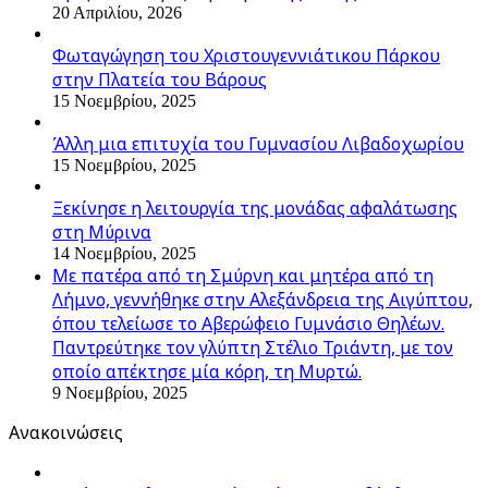
20 Απριλίου, 2026
Φωταγώγηση του Χριστουγεννιάτικου Πάρκου
στην Πλατεία του Βάρους
15 Νοεμβρίου, 2025
Άλλη μια επιτυχία του Γυμνασίου Λιβαδοχωρίου
15 Νοεμβρίου, 2025
Ξεκίνησε η λειτουργία της μονάδας αφαλάτωσης
στη Μύρινα
14 Νοεμβρίου, 2025
Με πατέρα από τη Σμύρνη και μητέρα από τη
Λήμνο, γεννήθηκε στην Αλεξάνδρεια της Αιγύπτου,
όπου τελείωσε το Αβερώφειο Γυμνάσιο Θηλέων.
Παντρεύτηκε τον γλύπτη Στέλιο Τριάντη, με τον
οποίο απέκτησε μία κόρη, τη Μυρτώ.
9 Νοεμβρίου, 2025
Ανακοινώσεις