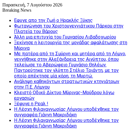
Παρασκευή, 7 Αυγούστου 2026
Breaking News
Εφυγε απο την ζωή o Ηρακλής Ξύκης
Φωταγώγηση του Χριστουγεννιάτικου Πάρκου στην
Πλατεία του Βάρους
Άλλη μια επιτυχία του Γυμνασίου Λιβαδοχωρίου
Ξεκίνησε η λειτουργία της μονάδας αφαλάτωσης στη
Μύρινα
Με πατέρα από τη Σμύρνη και μητέρα από τη Λήμνο,
γεννήθηκε στην Αλεξάνδρεια της Αιγύπτου, όπου
τελείωσε το Αβερώφειο Γυμνάσιο Θηλέων.
Παντρεύτηκε τον γλύπτη Στέλιο Τριάντη, με τον
οποίο απέκτησε μία κόρη, τη Μυρτώ.
Ανάληψη καθηκόντων στρατιωτικών κτηνιάτρων
στην Π.Ε. Λήμνου
Κλειστό Οδικό Δίκτυο Μύρινας-Μούδρου λόγω
εργασιών
Ξέφυγε η Ρεαλ !
Η Λέσχη Φιλαναγνωσίας Λήμνου υποδέχθηκε τον
συγγραφέα Γιάννη Μακριδάκη
Η Λέσχη Φιλαναγνωσίας Λήμνου υποδέχθηκε τον
συγγραφέα Γιάννη Μακριδάκη