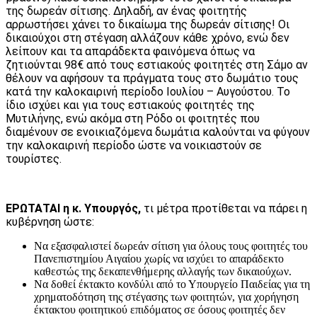
της δωρεάν σίτισης. Δηλαδή, αν ένας φοιτητής
αρρωστήσει χάνει το δικαίωμα της δωρεάν σίτισης! Οι
δικαιούχοι στη στέγαση αλλάζουν κάθε χρόνο, ενώ δεν
λείπουν και τα απαράδεκτα φαινόμενα όπως να
ζητιούνται 98€ από τους εστιακούς φοιτητές στη Σάμο αν
θέλουν να αφήσουν τα πράγματα τους στο δωμάτιο τους
κατά την καλοκαιρινή περίοδο Ιουλίου – Αυγούστου. Το
ίδιο ισχύει και για τους εστιακούς φοιτητές της
Μυτιλήνης, ενώ ακόμα στη Ρόδο οι φοιτητές που
διαμένουν σε ενοικιαζόμενα δωμάτια καλούνται να φύγουν
την καλοκαιρινή περίοδο ώστε να νοικιαστούν σε
τουρίστες.
ΕΡΩΤΑΤΑΙ η κ. Υπουργός,
τι μέτρα προτίθεται να πάρει η
κυβέρνηση ώστε:
Να εξασφαλιστεί δωρεάν σίτιση για όλους τους φοιτητές του
Πανεπιστημίου Αιγαίου χωρίς να ισχύει το απαράδεκτο
καθεστώς της δεκαπενθήμερης αλλαγής των δικαιούχων.
Να δοθεί έκτακτο κονδύλι από το Υπουργείο Παιδείας για τη
χρηματοδότηση της στέγασης των φοιτητών, για χορήγηση
έκτακτου φοιτητικού επιδόματος σε όσους φοιτητές δεν