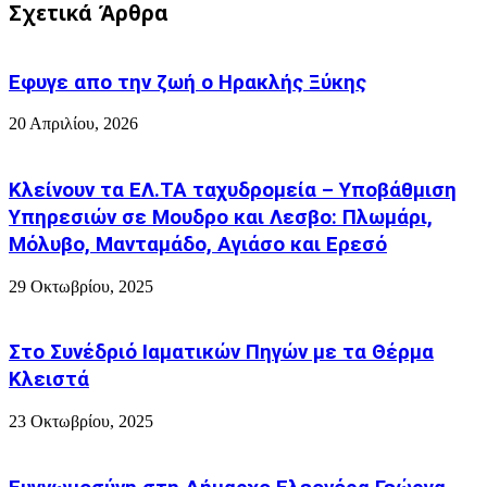
στο
-
Σχετικά Άρθρα
δρόμο
Παλαμίδα
5
στο
ευρώ
φούρνο
Εφυγε απο την ζωή o Ηρακλής Ξύκης
με
πατάτες
20 Απριλίου, 2026
Κλείνουν τα ΕΛ.ΤΑ ταχυδρομεία – Υποβάθμιση
Υπηρεσιών σε Μουδρο και Λεσβο: Πλωμάρι,
Μόλυβο, Μανταμάδο, Αγιάσο και Ερεσό
29 Οκτωβρίου, 2025
Στο Συνέδριό Ιαματικών Πηγών με τα Θέρμα
Κλειστά
23 Οκτωβρίου, 2025