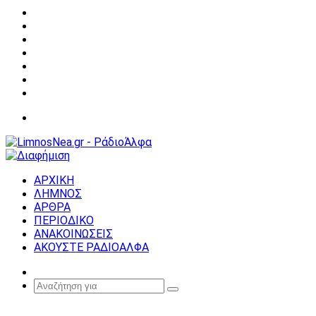
Facebook
X
YouTube
Instagram
Σύνδεση
Random
Article
Sidebar
Μενού
ΑΡΧΙΚΗ
ΛΗΜΝΟΣ
ΑΡΘΡΑ
ΠΕΡΙΟΔΙΚΟ
ΑΝΑΚΟΙΝΩΣΕΙΣ
ΑΚΟΥΣΤΕ ΡΑΔΙΟΑΛΦΑ
Random
Article
Αναζήτηση
για