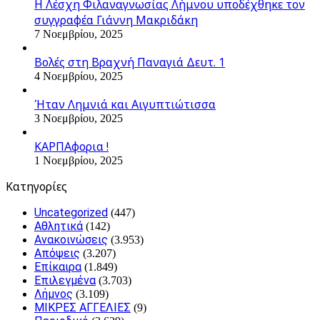
Η Λέσχη Φιλαναγνωσίας Λήμνου υποδέχθηκε τον
συγγραφέα Γιάννη Μακριδάκη
7 Νοεμβρίου, 2025
Βολές στη Βραχνή Παναγιά Δευτ. 1
4 Νοεμβρίου, 2025
Ήταν Λημνιά και Αιγυπτιώτισσα
3 Νοεμβρίου, 2025
ΚΑΡΠΑφορια !
1 Νοεμβρίου, 2025
Kατηγορίες
Uncategorized
(447)
Αθλητικά
(142)
Ανακοινώσεις
(3.953)
Απόψεις
(3.207)
Επίκαιρα
(1.849)
Επιλεγμένα
(3.703)
Λήμνος
(3.109)
ΜΙΚΡΕΣ ΑΓΓΕΛΙΕΣ
(9)