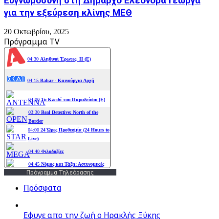
Ευγνωμοσύνη στη Δήμαρχο Ελεονόρα Γεώργα
για την εξεύρεση κλίνης ΜΕΘ
20 Οκτωβρίου, 2025
Πρόγραμμα TV
Πρόγραμμα Τηλεόρασης
Πρόσφατα
Εφυγε απο την ζωή o Ηρακλής Ξύκης