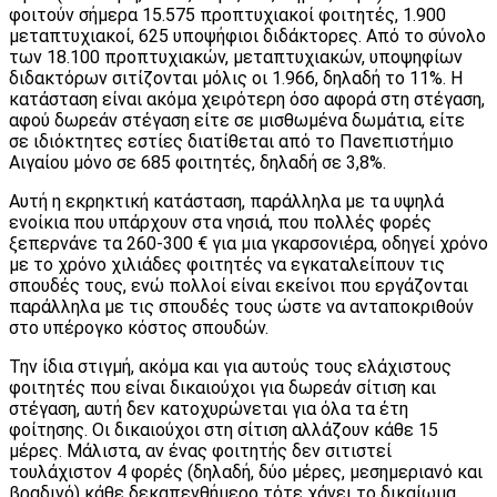
φοιτούν σήμερα 15.575 προπτυχιακοί φοιτητές, 1.900
μεταπτυχιακοί, 625 υποψήφιοι διδάκτορες. Από το σύνολο
των 18.100 προπτυχιακών, μεταπτυχιακών, υποψηφίων
διδακτόρων σιτίζονται μόλις οι 1.966, δηλαδή το 11%. Η
κατάσταση είναι ακόμα χειρότερη όσο αφορά στη στέγαση,
αφού δωρεάν στέγαση είτε σε μισθωμένα δωμάτια, είτε
σε ιδιόκτητες εστίες διατίθεται από το Πανεπιστήμιο
Αιγαίου μόνο σε 685 φοιτητές, δηλαδή σε 3,8%.
Αυτή η εκρηκτική κατάσταση, παράλληλα με τα υψηλά
ενοίκια που υπάρχουν στα νησιά, που πολλές φορές
ξεπερνάνε τα 260-300 € για μια γκαρσονιέρα, οδηγεί χρόνο
με το χρόνο χιλιάδες φοιτητές να εγκαταλείπουν τις
σπουδές τους, ενώ πολλοί είναι εκείνοι που εργάζονται
παράλληλα με τις σπουδές τους ώστε να ανταποκριθούν
στο υπέρογκο κόστος σπουδών.
Την ίδια στιγμή, ακόμα και για αυτούς τους ελάχιστους
φοιτητές που είναι δικαιούχοι για δωρεάν σίτιση και
στέγαση, αυτή δεν κατοχυρώνεται για όλα τα έτη
φοίτησης. Οι δικαιούχοι στη σίτιση αλλάζουν κάθε 15
μέρες. Μάλιστα, αν ένας φοιτητής δεν σιτιστεί
τουλάχιστον 4 φορές (δηλαδή, δύο μέρες, μεσημεριανό και
βραδινό) κάθε δεκαπενθήμερο τότε χάνει το δικαίωμα