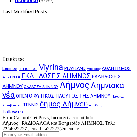
Περιοδικό
(3.639)
Last Modified Posts
Ετικέττες
Myrina
PLAYLAND
ΑΘΛΗΤΙΣΜΟΣ
Lemnos
limnosnea
Ήφαιστος
ΕΚΔΗΛΩΣΕΙΣ ΛΗΜΝΟΣ
ΕΚΔΗΛΩΣΕΙΣ
ΑΤΖΕΝΤΑ
Λήμνος
Λημνιακά
ΛΗΜΝΟΥ
ΘΑΛΑΣΣΑ ΛΗΜΝΟΥ
νέα
Ο ΦΥΤΙΚΟΣ ΠΛΟΥΤΟΣ ΤΗΣ ΛΗΜΝΟΥ
ΟΠΕΝ
Παναγια
δήμος Λήμνου
ΤΕΝΝΙΣ
Κακαβιώτισα
ιερόθεος
Follow us
Error Can not Get Posts, Incorrect account info.
Λήμνος - ΡΑΔΙΟΑΛΦΑ και Εφημερίδα ΛΗΜΝΟΣ. Τηλ.:
2254022227 , email: ra22227@otenet.gr
Enter