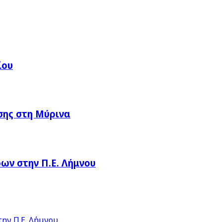
ίου
σης στη Μύρινα
ν στην Π.Ε. Λήμνου
ην Π.Ε. Λήμνου