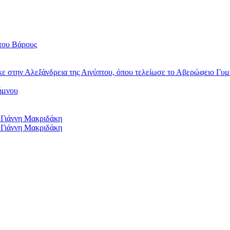
του Βάρους
κε στην Αλεξάνδρεια της Αιγύπτου, όπου τελείωσε το Αβερώφειο Γυμ
ήμνου
 Γιάννη Μακριδάκη
 Γιάννη Μακριδάκη