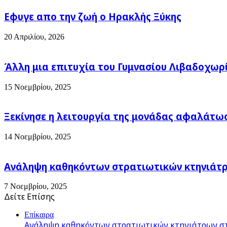
Το
Εφυγε απο την ζωή o Ηρακλής Ξύκης
Αρχαιολογικό
Συνέδριο
και
20 Απριλίου, 2026
η
Οθωμανική
περίοδος
Άλλη μια επιτυχία του Γυμνασίου Λιβαδοχωρ
15 Νοεμβρίου, 2025
Ξεκίνησε η λειτουργία της μονάδας αφαλάτω
14 Νοεμβρίου, 2025
Ανάληψη καθηκόντων στρατιωτικών κτηνιάτρω
7 Νοεμβρίου, 2025
Δείτε Επίσης
Close
Επίκαιρα
Ανάληψη καθηκόντων στρατιωτικών κτηνιάτρων στ