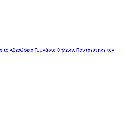
σε το Αβερώφειο Γυμνάσιο Θηλέων. Παντρεύτηκε τον