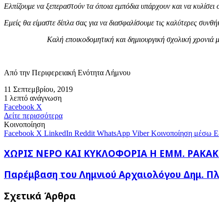
Ελπίζουμε να ξεπεραστούν τα όποια εμπόδια υπάρχουν και να κυλίσει 
Εμείς θα είμαστε δίπλα σας για να διασφαλίσουμε τις καλύτερες συνθή
Καλή εποικοδομητική και δημιουργική σχολική χρονιά με
Από την Περιφερειακή Ενότητα Λήμνου
11 Σεπτεμβρίου, 2019
1 λεπτό ανάγνωση
Messenger
Messenger
WhatsApp
Viber
Κοινοποίηση
Facebook
X
μέσω
Δείτε περισσότερα
E-
Κοινοποίηση
mail
Facebook
X
LinkedIn
Reddit
WhatsApp
Viber
Κοινοποίηση μέσω E
ΧΩΡΙΣ
ΧΩΡΙΣ ΝΕΡΟ ΚΑΙ ΚΥΚΛΟΦΟΡΙΑ Η ΕΜΜ. ΡΑΚΑ
ΝΕΡΟ
ΚΑΙ
Παρέμβαση
Παρέμβαση του Λημνιού Αρχαιολόγου Δημ. Πλ
ΚΥΚΛΟΦΟΡΙΑ
του
Η
Λημνιού
Σχετικά Άρθρα
ΕΜΜ.
Αρχαιολόγου
ΡΑΚΑΚΗ
Δημ.
Πλάντζου: