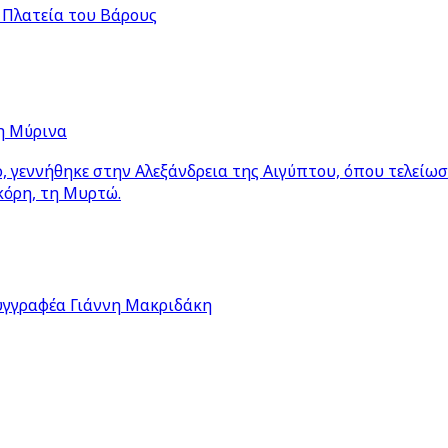
 Πλατεία του Βάρους
η Μύρινα
 γεννήθηκε στην Αλεξάνδρεια της Αιγύπτου, όπου τελείω
κόρη, τη Μυρτώ.
υγγραφέα Γιάννη Μακριδάκη