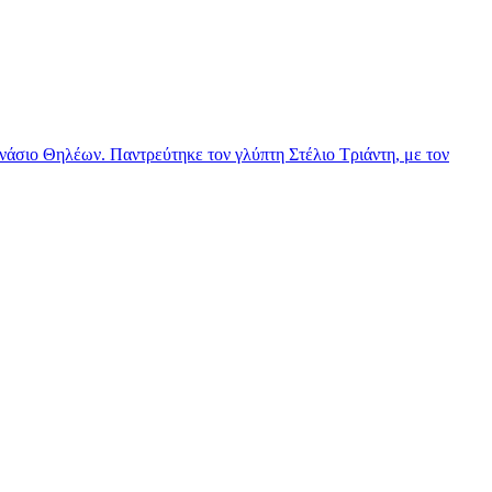
νάσιο Θηλέων. Παντρεύτηκε τον γλύπτη Στέλιο Τριάντη, με τον