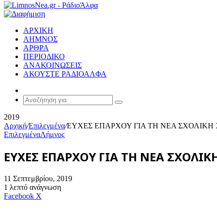
ΑΡΧΙΚΗ
ΛΗΜΝΟΣ
ΑΡΘΡΑ
ΠΕΡΙΟΔΙΚΟ
ΑΝΑΚΟΙΝΩΣΕΙΣ
ΑΚΟΥΣΤΕ ΡΑΔΙΟΑΛΦΑ
Random
Article
Αναζήτηση
για
2019
Αρχική
/
Επιλεγμένα
/
ΕΥΧΕΣ ΕΠΑΡΧΟΥ ΓΙΑ ΤΗ ΝΕΑ ΣΧΟΛΙΚΗ 
Επιλεγμένα
Λήμνος
ΕΥΧΕΣ ΕΠΑΡΧΟΥ ΓΙΑ ΤΗ ΝΕΑ ΣΧΟΛΙΚΗ
11 Σεπτεμβρίου, 2019
1 λεπτό ανάγνωση
Messenger
Messenger
WhatsApp
Viber
Κοινοποίηση
Facebook
X
μέσω
E-