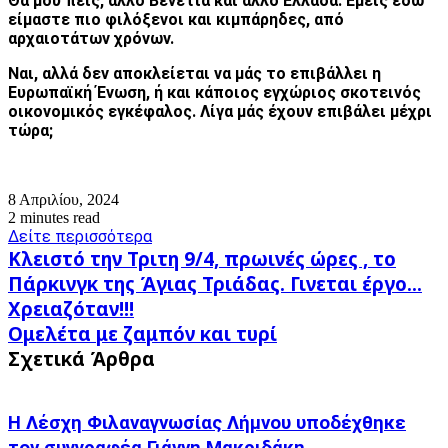
Θα μού πεις, άλλο Βενετία και άλλο Ελλάδα. Εμείς εδώ
είμαστε πιο φιλόξενοι και κιμπάρηδες, από
αρχαιοτάτων χρόνων.
Ναι, αλλά δεν αποκλείεται να μάς το επιβάλλει η
Ευρωπαϊκή Ένωση, ή και κάποιος εγχώριος σκοτεινός
οικονομικός εγκέφαλος. Λίγα μάς έχουν επιβάλει μέχρι
τώρα;
8 Απριλίου, 2024
2 minutes read
Δείτε περισσότερα
Κλειστό
Κλειστό την Τριτη 9/4, πρωινές ώρες , το
την
Πάρκινγκ της Άγιας Τριάδας. Γινεται έργο...
Τριτη
Χρειαζόταν!!!
9/4,
Ομελέτα
πρωινές
Ομελέτα με ζαμπόν και τυρί
με
ώρες
Σχετικά Άρθρα
ζαμπόν
,
και
το
τυρί
Πάρκινγκ
Η Λέσχη Φιλαναγνωσίας Λήμνου υποδέχθηκε
της
Άγιας
τον συγγραφέα Γιάννη Μακριδάκη