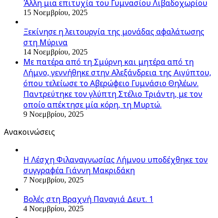
Άλλη μια επιτυχία του Γυμνασίου Λιβαδοχωρίου
15 Νοεμβρίου, 2025
Ξεκίνησε η λειτουργία της μονάδας αφαλάτωσης
στη Μύρινα
14 Νοεμβρίου, 2025
Με πατέρα από τη Σμύρνη και μητέρα από τη
Λήμνο, γεννήθηκε στην Αλεξάνδρεια της Αιγύπτου,
όπου τελείωσε το Αβερώφειο Γυμνάσιο Θηλέων.
Παντρεύτηκε τον γλύπτη Στέλιο Τριάντη, με τον
οποίο απέκτησε μία κόρη, τη Μυρτώ.
9 Νοεμβρίου, 2025
Ανακοινώσεις
Η Λέσχη Φιλαναγνωσίας Λήμνου υποδέχθηκε τον
συγγραφέα Γιάννη Μακριδάκη
7 Νοεμβρίου, 2025
Βολές στη Βραχνή Παναγιά Δευτ. 1
4 Νοεμβρίου, 2025