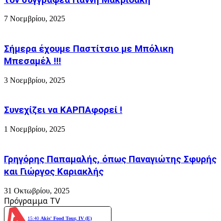
Τριάδας.
Γινεται
7 Νοεμβρίου, 2025
έργο...
Χρειαζόταν!!!
Σήμερα έχουμε Παστίτσιο με Μπόλικη
Μπεσαμέλ !!!
3 Νοεμβρίου, 2025
Συνεχίζει να ΚΑΡΠΑφορεί !
1 Νοεμβρίου, 2025
Γρηγόρης Παπαμαλής, όπως Παναγιώτης Σφυρής
και Γιώργος Καριακλής
31 Οκτωβρίου, 2025
Πρόγραμμα TV