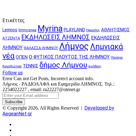
Ετικέττες
Myrina
PLAYLAND
ΑΘΛΗΤΙΣΜΟΣ
Lemnos
limnosnea
Ήφαιστος
ΕΚΔΗΛΩΣΕΙΣ ΛΗΜΝΟΣ
ΕΚΔΗΛΩΣΕΙΣ
ΑΤΖΕΝΤΑ
Λήμνος
Λημνιακά
ΛΗΜΝΟΥ
ΘΑΛΑΣΣΑ ΛΗΜΝΟΥ
νέα
Ο ΦΥΤΙΚΟΣ ΠΛΟΥΤΟΣ ΤΗΣ ΛΗΜΝΟΥ
ΟΠΕΝ
Παναγια
δήμος Λήμνου
ΤΕΝΝΙΣ
Κακαβιώτισα
ιερόθεος
Follow us
Error Can not Get Posts, Incorrect account info.
Λήμνος - ΡΑΔΙΟΑΛΦΑ και Εφημερίδα ΛΗΜΝΟΣ. Τηλ.:
2254022227 , email: ra22227@otenet.gr
Enter
your
Email
Developed by
© Copyright 2026, All Rights Reserved |
address
AegeanNet.gr
Facebook
X
YouTube