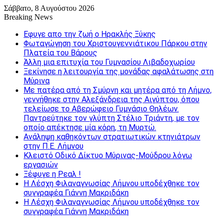
Σάββατο, 8 Αυγούστου 2026
Breaking News
Εφυγε απο την ζωή o Ηρακλής Ξύκης
Φωταγώγηση του Χριστουγεννιάτικου Πάρκου στην
Πλατεία του Βάρους
Άλλη μια επιτυχία του Γυμνασίου Λιβαδοχωρίου
Ξεκίνησε η λειτουργία της μονάδας αφαλάτωσης στη
Μύρινα
Με πατέρα από τη Σμύρνη και μητέρα από τη Λήμνο,
γεννήθηκε στην Αλεξάνδρεια της Αιγύπτου, όπου
τελείωσε το Αβερώφειο Γυμνάσιο Θηλέων.
Παντρεύτηκε τον γλύπτη Στέλιο Τριάντη, με τον
οποίο απέκτησε μία κόρη, τη Μυρτώ.
Ανάληψη καθηκόντων στρατιωτικών κτηνιάτρων
στην Π.Ε. Λήμνου
Κλειστό Οδικό Δίκτυο Μύρινας-Μούδρου λόγω
εργασιών
Ξέφυγε η Ρεαλ !
Η Λέσχη Φιλαναγνωσίας Λήμνου υποδέχθηκε τον
συγγραφέα Γιάννη Μακριδάκη
Η Λέσχη Φιλαναγνωσίας Λήμνου υποδέχθηκε τον
συγγραφέα Γιάννη Μακριδάκη