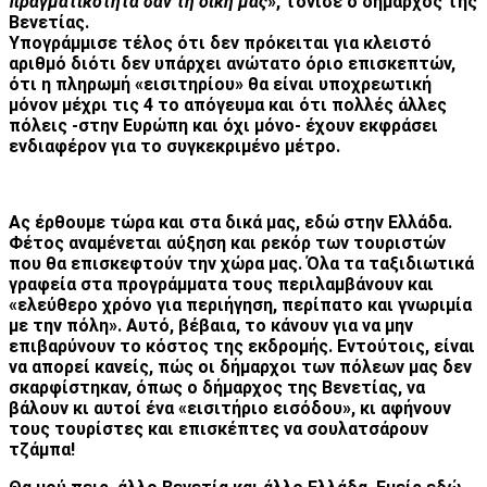
πραγματικότητα σαν τη δική μας
», τόνισε ο δήμαρχος της
Βενετίας.
Υπογράμμισε τέλος ότι δεν πρόκειται για κλειστό
αριθμό διότι δεν υπάρχει ανώτατο όριο επισκεπτών,
ότι η πληρωμή «εισιτηρίου» θα είναι υποχρεωτική
μόνον μέχρι τις 4 το απόγευμα και ότι πολλές άλλες
πόλεις -στην Ευρώπη και όχι μόνο- έχουν εκφράσει
ενδιαφέρον για το συγκεκριμένο μέτρο.
Ας έρθουμε τώρα και στα δικά μας, εδώ στην Ελλάδα.
Φέτος αναμένεται αύξηση και ρεκόρ των τουριστών
που θα επισκεφτούν την χώρα μας. Όλα τα ταξιδιωτικά
γραφεία στα προγράμματα τους περιλαμβάνουν και
«ελεύθερο χρόνο για περιήγηση, περίπατο και γνωριμία
με την πόλη». Αυτό, βέβαια, το κάνουν για να μην
επιβαρύνουν το κόστος της εκδρομής. Εντούτοις, είναι
να απορεί κανείς, πώς οι δήμαρχοι των πόλεων μας δεν
σκαρφίστηκαν, όπως ο δήμαρχος της Βενετίας, να
βάλουν κι αυτοί ένα «εισιτήριο εισόδου», κι αφήνουν
τους τουρίστες και επισκέπτες να σουλατσάρουν
τζάμπα!