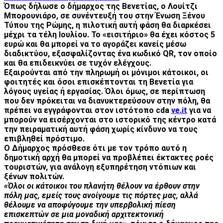
Όπως δήλωσε ο δήμαρχος της Βενετίας, ο Λουίτζι
Μπορουνιάρο, σε συνέντευξή του στην Ένωση Ξένου
Τύπου της Ρώμης, η πιλοτική αυτή φάση θα διαρκέσει
μέχρι τα τέλη Ιουλίου. Το «εισιτήριο» θα έχει κόστος 5
ευρώ και θα μπορεί να το αγοράζει κανείς μέσω
διαδικτύου, εξασφαλίζοντας ένα κωδικό QR, τον οποίο
και θα επιδεικνύει σε τυχόν ελέγχους.
Εξαιρούνται από την πληρωμή οι μόνιμοι κάτοικοι, οι
φοιτητές και όσοι επισκέπτονται τη Βενετία για
λόγους υγείας ή εργασίας. Όλοι όμως, σε περίπτωση
που δεν πρόκειται να διανυκτερεύσουν στην πόλη, θα
πρέπει να εγγράφονται στον ιστότοπο cda
ve.it
για να
μπορούν να εισέρχονται στο ιστορικό της κέντρο κατά
την πειραματική αυτή φάση χωρίς κίνδυνο να τους
επιβληθεί πρόστιμο.
Ο Δήμαρχος πρόσθεσε ότι με τον τρόπο αυτό η
δημοτική αρχή θα μπορεί να προβλέπει έκτακτες ροές
τουριστών, για ανάλογη εξυπηρέτηση ντόπιων και
ξένων πολιτών.
«Όλοι οι κάτοικοι του πλανήτη θέλουν να έρθουν στην
πόλη μας, εμείς τους ανοίγουμε τις πόρτες μας, αλλά
θέλουμε να αποφύγουμε την υπερβολική πίεση
επισκεπτών σε μια μοναδική αρχιτεκτονική