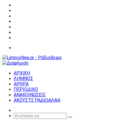
Facebook
X
YouTube
Instagram
Σύνδεση
Random
Article
Sidebar
Μενού
ΑΡΧΙΚΗ
ΛΗΜΝΟΣ
ΑΡΘΡΑ
ΠΕΡΙΟΔΙΚΟ
ΑΝΑΚΟΙΝΩΣΕΙΣ
ΑΚΟΥΣΤΕ ΡΑΔΙΟΑΛΦΑ
Random
Article
Αναζήτηση
για