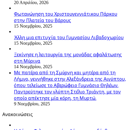
20 Απριλίου, 2026
Φωταγώγηση του Χριστουγεννιάτικου Πάρκου
στην Πλατεία του Βάρους
15 Νοεμβρίου, 2025
Άλλη μια επιτυχία του Γυμνασίου Λιβαδοχωρίου
15 Νοεμβρίου, 2025
Ξεκίνησε η λειτουργία της μονάδας αφαλάτωσης
στη Μύρινα
14 Νοεμβρίου, 2025
Με πατέρα από τη Σμύρνη και μητέρα από τη
Λήμνο, γεννήθηκε στην Αλεξάνδρεια της Αιγύπτου,
όπου τελείωσε το Αβερώφειο Γυμνάσιο Θηλέων.
Παντρεύτηκε τον γλύπτη Στέλιο Τριάντη, με τον
οποίο απέκτησε μία κόρη, τη Μυρτώ.
9 Νοεμβρίου, 2025
Ανακοινώσεις