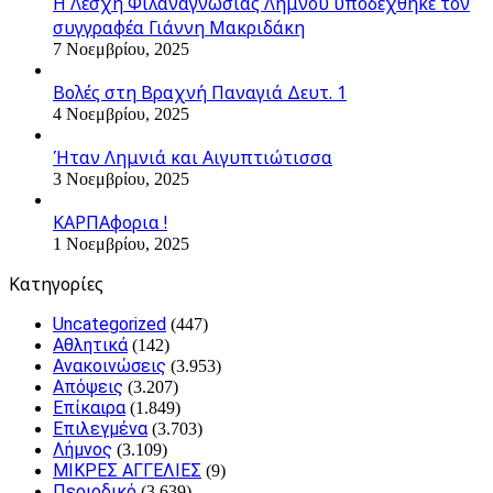
Η Λέσχη Φιλαναγνωσίας Λήμνου υποδέχθηκε τον
συγγραφέα Γιάννη Μακριδάκη
7 Νοεμβρίου, 2025
Βολές στη Βραχνή Παναγιά Δευτ. 1
4 Νοεμβρίου, 2025
Ήταν Λημνιά και Αιγυπτιώτισσα
3 Νοεμβρίου, 2025
ΚΑΡΠΑφορια !
1 Νοεμβρίου, 2025
Kατηγορίες
Uncategorized
(447)
Αθλητικά
(142)
Ανακοινώσεις
(3.953)
Απόψεις
(3.207)
Επίκαιρα
(1.849)
Επιλεγμένα
(3.703)
Λήμνος
(3.109)
ΜΙΚΡΕΣ ΑΓΓΕΛΙΕΣ
(9)
Περιοδικό
(3.639)