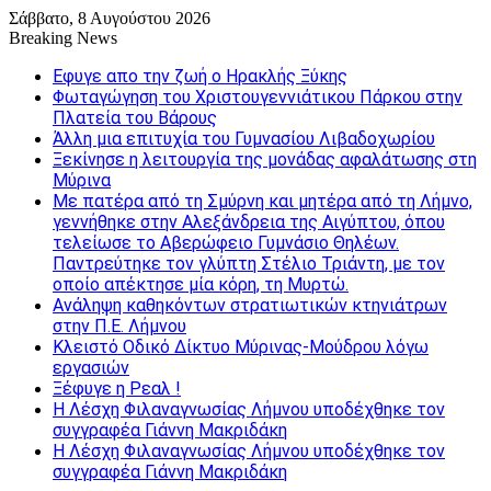
Σάββατο, 8 Αυγούστου 2026
Breaking News
Εφυγε απο την ζωή o Ηρακλής Ξύκης
Φωταγώγηση του Χριστουγεννιάτικου Πάρκου στην
Πλατεία του Βάρους
Άλλη μια επιτυχία του Γυμνασίου Λιβαδοχωρίου
Ξεκίνησε η λειτουργία της μονάδας αφαλάτωσης στη
Μύρινα
Με πατέρα από τη Σμύρνη και μητέρα από τη Λήμνο,
γεννήθηκε στην Αλεξάνδρεια της Αιγύπτου, όπου
τελείωσε το Αβερώφειο Γυμνάσιο Θηλέων.
Παντρεύτηκε τον γλύπτη Στέλιο Τριάντη, με τον
οποίο απέκτησε μία κόρη, τη Μυρτώ.
Ανάληψη καθηκόντων στρατιωτικών κτηνιάτρων
στην Π.Ε. Λήμνου
Κλειστό Οδικό Δίκτυο Μύρινας-Μούδρου λόγω
εργασιών
Ξέφυγε η Ρεαλ !
Η Λέσχη Φιλαναγνωσίας Λήμνου υποδέχθηκε τον
συγγραφέα Γιάννη Μακριδάκη
Η Λέσχη Φιλαναγνωσίας Λήμνου υποδέχθηκε τον
συγγραφέα Γιάννη Μακριδάκη