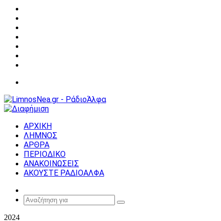
Facebook
X
YouTube
Instagram
Σύνδεση
Random
Article
Sidebar
Μενού
ΑΡΧΙΚΗ
ΛΗΜΝΟΣ
ΑΡΘΡΑ
ΠΕΡΙΟΔΙΚΟ
ΑΝΑΚΟΙΝΩΣΕΙΣ
ΑΚΟΥΣΤΕ ΡΑΔΙΟΑΛΦΑ
Random
Article
Αναζήτηση
για
2024