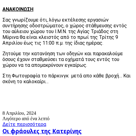
ΑΝΑΚΟΙΝΩΣΗ
Σας γνωρίζουμε ότι, λόγω εκτέλεσης εργασιών
συντήρησης οδοστρώματος, ο χώρος στάθμευσης εντός
του αύλειου χώρου του Ι.Μ.Ν. της Αγίας Τριάδος στη
Μύρινα θα είναι κλειστός από το πρωί της Τρίτης 9
Απριλίου έως τις 11:00 π.μ. της ίδιας ημέρας.
Ζητούμε την κατανόηση των οδηγών και παρακαλούμε
όσους έχουν σταθμεύσει τα οχήματά τους εντός του
χώρου να τα απομακρύνουν εγκαίρως.
Στη Φωτογραφία το πάρκινγκ μετά απο κάθε βροχή… Και
σκόνη το καλοκαίρι…
8 Απριλίου, 2024
Λιγότερο από ένα λεπτό
Δείτε περισσότερα
Οι
Οι φράουλες της Κατερίνης
φράουλες