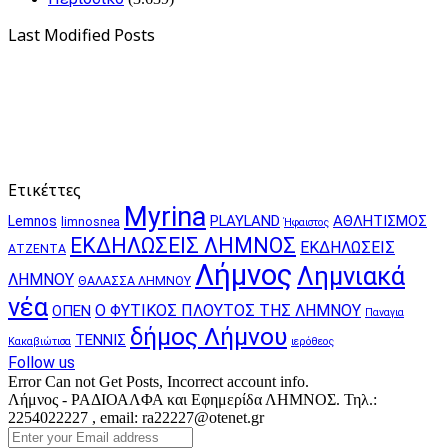
Last Modified Posts
Ετικέττες
Myrina
PLAYLAND
ΑΘΛΗΤΙΣΜΟΣ
Lemnos
limnosnea
Ήφαιστος
ΕΚΔΗΛΩΣΕΙΣ ΛΗΜΝΟΣ
ΕΚΔΗΛΩΣΕΙΣ
ΑΤΖΕΝΤΑ
Λήμνος
Λημνιακά
ΛΗΜΝΟΥ
ΘΑΛΑΣΣΑ ΛΗΜΝΟΥ
νέα
Ο ΦΥΤΙΚΟΣ ΠΛΟΥΤΟΣ ΤΗΣ ΛΗΜΝΟΥ
ΟΠΕΝ
Παναγια
δήμος Λήμνου
ΤΕΝΝΙΣ
Κακαβιώτισα
ιερόθεος
Follow us
Error Can not Get Posts, Incorrect account info.
Λήμνος - ΡΑΔΙΟΑΛΦΑ και Εφημερίδα ΛΗΜΝΟΣ. Τηλ.:
2254022227 , email: ra22227@otenet.gr
Enter