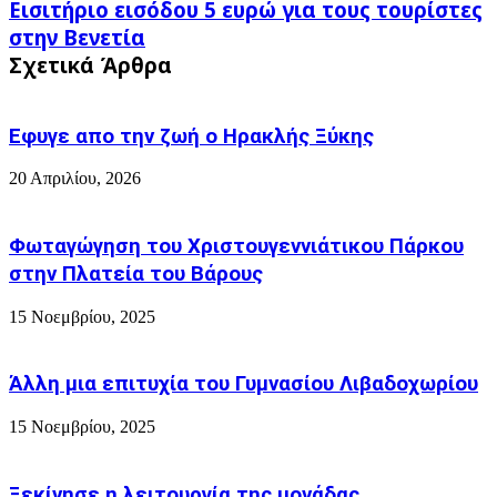
Εισιτήριο
Εισιτήριο εισόδου 5 ευρώ για τους τουρίστες
της
εισόδου
στην Βενετία
Κατερίνης
5
Σχετικά Άρθρα
ευρώ
για
τους
τουρίστες
Εφυγε απο την ζωή o Ηρακλής Ξύκης
στην
Βενετία
20 Απριλίου, 2026
Φωταγώγηση του Χριστουγεννιάτικου Πάρκου
στην Πλατεία του Βάρους
15 Νοεμβρίου, 2025
Άλλη μια επιτυχία του Γυμνασίου Λιβαδοχωρίου
15 Νοεμβρίου, 2025
Ξεκίνησε η λειτουργία της μονάδας