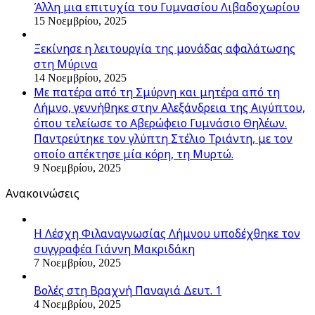
Άλλη μια επιτυχία του Γυμνασίου Λιβαδοχωρίου
15 Νοεμβρίου, 2025
Ξεκίνησε η λειτουργία της μονάδας αφαλάτωσης
στη Μύρινα
14 Νοεμβρίου, 2025
Με πατέρα από τη Σμύρνη και μητέρα από τη
Λήμνο, γεννήθηκε στην Αλεξάνδρεια της Αιγύπτου,
όπου τελείωσε το Αβερώφειο Γυμνάσιο Θηλέων.
Παντρεύτηκε τον γλύπτη Στέλιο Τριάντη, με τον
οποίο απέκτησε μία κόρη, τη Μυρτώ.
9 Νοεμβρίου, 2025
Ανακοινώσεις
Η Λέσχη Φιλαναγνωσίας Λήμνου υποδέχθηκε τον
συγγραφέα Γιάννη Μακριδάκη
7 Νοεμβρίου, 2025
Βολές στη Βραχνή Παναγιά Δευτ. 1
4 Νοεμβρίου, 2025