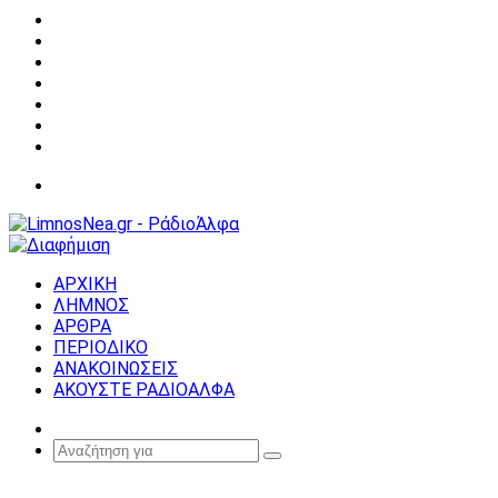
Facebook
X
YouTube
Instagram
Σύνδεση
Random
Article
Sidebar
Μενού
ΑΡΧΙΚΗ
ΛΗΜΝΟΣ
ΑΡΘΡΑ
ΠΕΡΙΟΔΙΚΟ
ΑΝΑΚΟΙΝΩΣΕΙΣ
ΑΚΟΥΣΤΕ ΡΑΔΙΟΑΛΦΑ
Random
Article
Αναζήτηση
για