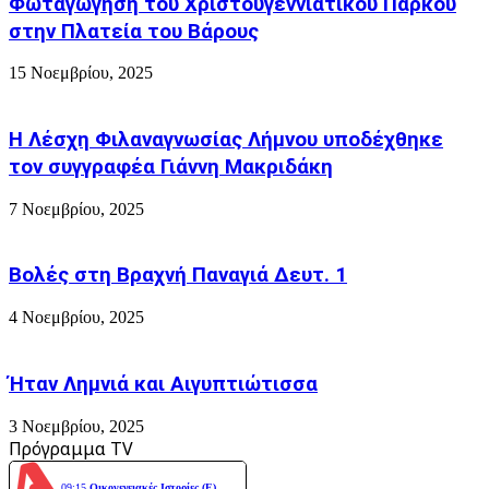
Φωταγώγηση του Χριστουγεννιάτικου Πάρκου
πάτησες
Μαρτίου,
τι
στην Πλατεία του Βάρους
εύχεται
για
15 Νοεμβρίου, 2025
την
Ουκρανία
Η Λέσχη Φιλαναγνωσίας Λήμνου υποδέχθηκε
τον συγγραφέα Γιάννη Μακριδάκη
7 Νοεμβρίου, 2025
Βολές στη Βραχνή Παναγιά Δευτ. 1
4 Νοεμβρίου, 2025
Ήταν Λημνιά και Αιγυπτιώτισσα
3 Νοεμβρίου, 2025
Πρόγραμμα TV