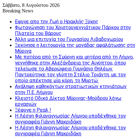
Σάββατο, 8 Αυγούστου 2026
Breaking News
Εφυγε απο την ζωή o Ηρακλής Ξύκης
Φωταγώγηση του Χριστουγεννιάτικου Πάρκου στην
Πλατεία του Βάρους
Άλλη μια επιτυχία του Γυμνασίου Λιβαδοχωρίου
Ξεκίνησε η λειτουργία της μονάδας αφαλάτωσης στη
Μύρινα
Με πατέρα από τη Σμύρνη και μητέρα από τη Λήμνο,
γεννήθηκε στην Αλεξάνδρεια της Αιγύπτου, όπου
τελείωσε το Αβερώφειο Γυμνάσιο Θηλέων.
Παντρεύτηκε τον γλύπτη Στέλιο Τριάντη, με τον
οποίο απέκτησε μία κόρη, τη Μυρτώ.
Ανάληψη καθηκόντων στρατιωτικών κτηνιάτρων
στην Π.Ε. Λήμνου
Κλειστό Οδικό Δίκτυο Μύρινας-Μούδρου λόγω
εργασιών
Ξέφυγε η Ρεαλ !
Η Λέσχη Φιλαναγνωσίας Λήμνου υποδέχθηκε τον
συγγραφέα Γιάννη Μακριδάκη
Η Λέσχη Φιλαναγνωσίας Λήμνου υποδέχθηκε τον
συγγραφέα Γιάννη Μακριδάκη