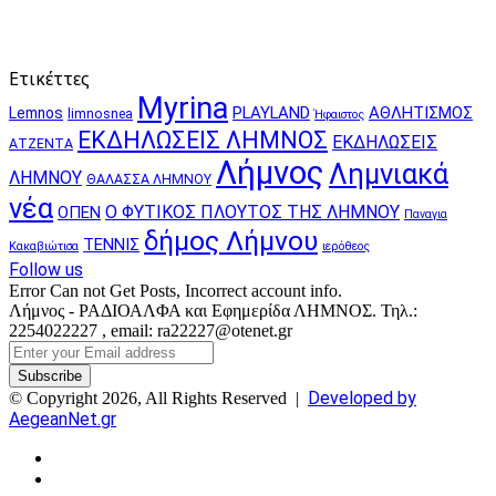
Ετικέττες
Myrina
PLAYLAND
ΑΘΛΗΤΙΣΜΟΣ
Lemnos
limnosnea
Ήφαιστος
ΕΚΔΗΛΩΣΕΙΣ ΛΗΜΝΟΣ
ΕΚΔΗΛΩΣΕΙΣ
ΑΤΖΕΝΤΑ
Λήμνος
Λημνιακά
ΛΗΜΝΟΥ
ΘΑΛΑΣΣΑ ΛΗΜΝΟΥ
νέα
Ο ΦΥΤΙΚΟΣ ΠΛΟΥΤΟΣ ΤΗΣ ΛΗΜΝΟΥ
ΟΠΕΝ
Παναγια
δήμος Λήμνου
ΤΕΝΝΙΣ
Κακαβιώτισα
ιερόθεος
Follow us
Error Can not Get Posts, Incorrect account info.
Λήμνος - ΡΑΔΙΟΑΛΦΑ και Εφημερίδα ΛΗΜΝΟΣ. Τηλ.:
2254022227 , email: ra22227@otenet.gr
Enter
your
Email
Developed by
© Copyright 2026, All Rights Reserved |
address
AegeanNet.gr
Facebook
X