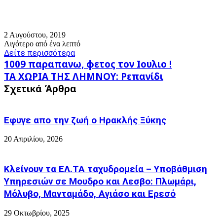
2 Αυγούστου, 2019
Λιγότερο από ένα λεπτό
Δείτε περισσότερα
1009
1009 παραπανω, φετος τον Ιουλιο !
παραπανω,
ΤΑ
ΤΑ ΧΩΡΙΑ ΤΗΣ ΛΗΜΝΟΥ: Ρεπανίδι
φετος
ΧΩΡΙΑ
Σχετικά Άρθρα
τον
ΤΗΣ
Ιουλιο
ΛΗΜΝΟΥ:
!
Ρεπανίδι
Εφυγε απο την ζωή o Ηρακλής Ξύκης
20 Απριλίου, 2026
Κλείνουν τα ΕΛ.ΤΑ ταχυδρομεία – Υποβάθμιση
Υπηρεσιών σε Μουδρο και Λεσβο: Πλωμάρι,
Μόλυβο, Μανταμάδο, Αγιάσο και Ερεσό
29 Οκτωβρίου, 2025