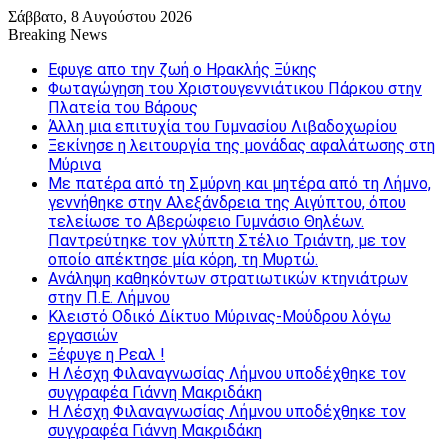
Σάββατο, 8 Αυγούστου 2026
Breaking News
Εφυγε απο την ζωή o Ηρακλής Ξύκης
Φωταγώγηση του Χριστουγεννιάτικου Πάρκου στην
Πλατεία του Βάρους
Άλλη μια επιτυχία του Γυμνασίου Λιβαδοχωρίου
Ξεκίνησε η λειτουργία της μονάδας αφαλάτωσης στη
Μύρινα
Με πατέρα από τη Σμύρνη και μητέρα από τη Λήμνο,
γεννήθηκε στην Αλεξάνδρεια της Αιγύπτου, όπου
τελείωσε το Αβερώφειο Γυμνάσιο Θηλέων.
Παντρεύτηκε τον γλύπτη Στέλιο Τριάντη, με τον
οποίο απέκτησε μία κόρη, τη Μυρτώ.
Ανάληψη καθηκόντων στρατιωτικών κτηνιάτρων
στην Π.Ε. Λήμνου
Κλειστό Οδικό Δίκτυο Μύρινας-Μούδρου λόγω
εργασιών
Ξέφυγε η Ρεαλ !
Η Λέσχη Φιλαναγνωσίας Λήμνου υποδέχθηκε τον
συγγραφέα Γιάννη Μακριδάκη
Η Λέσχη Φιλαναγνωσίας Λήμνου υποδέχθηκε τον
συγγραφέα Γιάννη Μακριδάκη