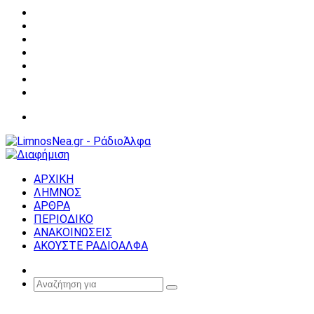
Facebook
X
YouTube
Instagram
Σύνδεση
Random
Article
Sidebar
Μενού
ΑΡΧΙΚΗ
ΛΗΜΝΟΣ
ΑΡΘΡΑ
ΠΕΡΙΟΔΙΚΟ
ΑΝΑΚΟΙΝΩΣΕΙΣ
ΑΚΟΥΣΤΕ ΡΑΔΙΟΑΛΦΑ
Random
Article
Αναζήτηση
για