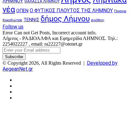
ΛΗΜΝΟΥ
ΘΑΛΑΣΣΑ ΛΗΜΝΟΥ
νέα
Ο ΦΥΤΙΚΟΣ ΠΛΟΥΤΟΣ ΤΗΣ ΛΗΜΝΟΥ
ΟΠΕΝ
Παναγια
δήμος Λήμνου
ΤΕΝΝΙΣ
Κακαβιώτισα
ιερόθεος
Follow us
Error Can not Get Posts, Incorrect account info.
Λήμνος - ΡΑΔΙΟΑΛΦΑ και Εφημερίδα ΛΗΜΝΟΣ. Τηλ.:
2254022227 , email: ra22227@otenet.gr
Enter
your
Email
Developed by
© Copyright 2026, All Rights Reserved |
address
AegeanNet.gr
Facebook
X
YouTube
Instagram
Facebook
X
Back
to
top
button