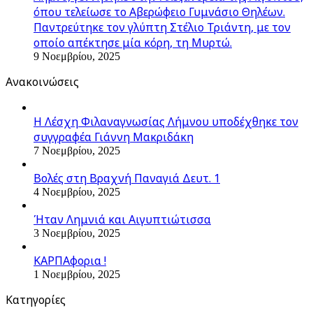
όπου τελείωσε το Αβερώφειο Γυμνάσιο Θηλέων.
Παντρεύτηκε τον γλύπτη Στέλιο Τριάντη, με τον
οποίο απέκτησε μία κόρη, τη Μυρτώ.
9 Νοεμβρίου, 2025
Ανακοινώσεις
Η Λέσχη Φιλαναγνωσίας Λήμνου υποδέχθηκε τον
συγγραφέα Γιάννη Μακριδάκη
7 Νοεμβρίου, 2025
Βολές στη Βραχνή Παναγιά Δευτ. 1
4 Νοεμβρίου, 2025
Ήταν Λημνιά και Αιγυπτιώτισσα
3 Νοεμβρίου, 2025
ΚΑΡΠΑφορια !
1 Νοεμβρίου, 2025
Kατηγορίες