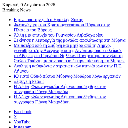
Κυριακή, 9 Αυγούστου 2026
Breaking News
Εφυγε απο την ζωή o Ηρακλής Ξύκης
Φωταγώγηση του Χριστουγεννιάτικου Πάρκου στην
Πλατεία του Βάρους
Άλλη μια επιτυχία του Γυμνασίου Λιβαδοχωρίου
Ξεκίνησε η λειτουργία της μονάδας αφαλάτωσης στη Μύρινα
Με πατέρα από τη Σμύρνη και μητέρα από τη Λήμνο,
γεννήθηκε στην Αλεξάνδρεια της Αιγύπτου, όπου τελείωσε
το Αβερώφειο Γυμνάσιο Θηλέων. Παντρεύτηκε τον γλύπτη
Στέλιο Τριάντη, με τον οποίο απέκτησε μία κόρη, τη Μυρτώ.
Ανάληψη καθηκόντων στρατιωτικών κτηνιάτρων στην Π.Ε.
Λήμνου
Κλειστό Οδικό Δίκτυο Μύρινας-Μούδρου λόγω εργασιών
Ξέφυγε η Ρεαλ !
Η Λέσχη Φιλαναγνωσίας Λήμνου υποδέχθηκε τον
συγγραφέα Γιάννη Μακριδάκη
Η Λέσχη Φιλαναγνωσίας Λήμνου υποδέχθηκε τον
συγγραφέα Γιάννη Μακριδάκη
Facebook
X
YouTube
Instagram