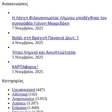
Ανακοινώσεις
Η Λέσχη Φιλαναγνωσίας Λήμνου υποδέχθηκε τον
συγγραφέα Γιάννη Μακριδάκη
7 Νοεμβρίου, 2025
Βολές στη Βραχνή Παναγιά Δευτ. 1
4 Νοεμβρίου, 2025
Ήταν Λημνιά και Αιγυπτιώτισσα
3 Νοεμβρίου, 2025
ΚΑΡΠΑφορια !
1 Νοεμβρίου, 2025
Kατηγορίες
Uncategorized
(447)
Αθλητικά
(142)
Ανακοινώσεις
(3.953)
Απόψεις
(3.207)
Επίκαιρα
(1.849)