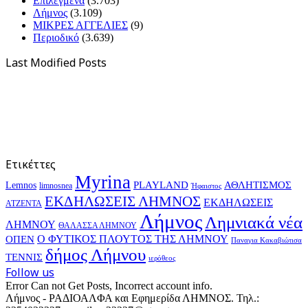
Επιλεγμένα
(3.703)
Λήμνος
(3.109)
ΜΙΚΡΕΣ ΑΓΓΕΛΙΕΣ
(9)
Περιοδικό
(3.639)
Last Modified Posts
Ετικέττες
Myrina
PLAYLAND
ΑΘΛΗΤΙΣΜΟΣ
Lemnos
limnosnea
Ήφαιστος
ΕΚΔΗΛΩΣΕΙΣ ΛΗΜΝΟΣ
ΕΚΔΗΛΩΣΕΙΣ
ΑΤΖΕΝΤΑ
Λήμνος
Λημνιακά νέα
ΛΗΜΝΟΥ
ΘΑΛΑΣΣΑ ΛΗΜΝΟΥ
Ο ΦΥΤΙΚΟΣ ΠΛΟΥΤΟΣ ΤΗΣ ΛΗΜΝΟΥ
ΟΠΕΝ
Παναγια Κακαβιώτισα
δήμος Λήμνου
ΤΕΝΝΙΣ
ιερόθεος
Follow us
Error Can not Get Posts, Incorrect account info.
Λήμνος - ΡΑΔΙΟΑΛΦΑ και Εφημερίδα ΛΗΜΝΟΣ. Τηλ.: