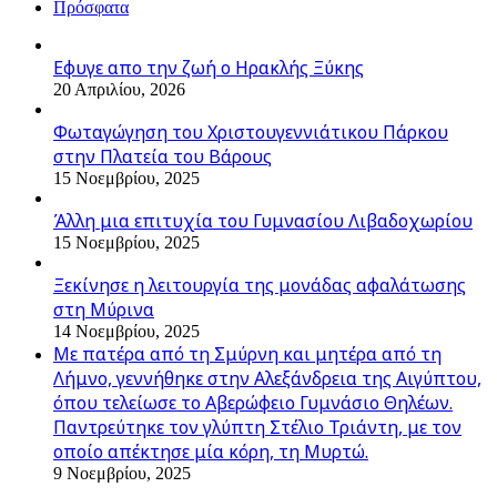
Πρόσφατα
Εφυγε απο την ζωή o Ηρακλής Ξύκης
20 Απριλίου, 2026
Φωταγώγηση του Χριστουγεννιάτικου Πάρκου
στην Πλατεία του Βάρους
15 Νοεμβρίου, 2025
Άλλη μια επιτυχία του Γυμνασίου Λιβαδοχωρίου
15 Νοεμβρίου, 2025
Ξεκίνησε η λειτουργία της μονάδας αφαλάτωσης
στη Μύρινα
14 Νοεμβρίου, 2025
Με πατέρα από τη Σμύρνη και μητέρα από τη
Λήμνο, γεννήθηκε στην Αλεξάνδρεια της Αιγύπτου,
όπου τελείωσε το Αβερώφειο Γυμνάσιο Θηλέων.
Παντρεύτηκε τον γλύπτη Στέλιο Τριάντη, με τον
οποίο απέκτησε μία κόρη, τη Μυρτώ.
9 Νοεμβρίου, 2025