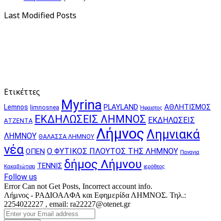
Last Modified Posts
Ετικέττες
Myrina
PLAYLAND
ΑΘΛΗΤΙΣΜΟΣ
Lemnos
limnosnea
Ήφαιστος
ΕΚΔΗΛΩΣΕΙΣ ΛΗΜΝΟΣ
ΕΚΔΗΛΩΣΕΙΣ
ΑΤΖΕΝΤΑ
Λήμνος
Λημνιακά
ΛΗΜΝΟΥ
ΘΑΛΑΣΣΑ ΛΗΜΝΟΥ
νέα
Ο ΦΥΤΙΚΟΣ ΠΛΟΥΤΟΣ ΤΗΣ ΛΗΜΝΟΥ
ΟΠΕΝ
Παναγια
δήμος Λήμνου
ΤΕΝΝΙΣ
Κακαβιώτισα
ιερόθεος
Follow us
Error Can not Get Posts, Incorrect account info.
Λήμνος - ΡΑΔΙΟΑΛΦΑ και Εφημερίδα ΛΗΜΝΟΣ. Τηλ.:
2254022227 , email: ra22227@otenet.gr
Enter