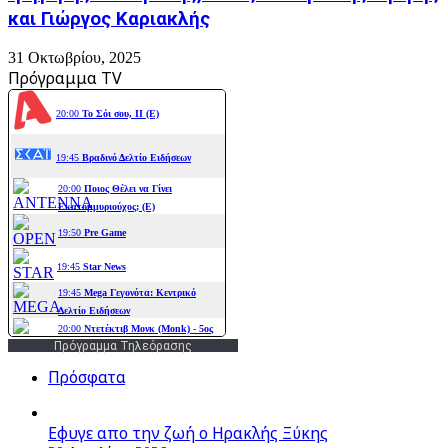
και Γιώργος Καριακλής
31 Οκτωβρίου, 2025
Πρόγραμμα TV
Πρόγραμμα Τηλεόρασης
Πρόσφατα
Εφυγε απο την ζωή o Ηρακλής Ξύκης