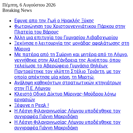
Πέμπτη, 6 Αυγούστου 2026
Breaking News
Εφυγε απο την ζωή o Ηρακλής Ξύκης
Φωταγώγηση του Χριστουγεννιάτικου Πάρκου στην
Πλατεία του Βάρους
Άλλη μια επιτυχία του Γυμνασίου Λιβαδοχωρίου
Ξεκίνησε η λειτουργία της μονάδας αφαλάτωσης στη
Μύρινα
Με πατέρα από τη Σμύρνη και μητέρα από τη Λήμνο,
γεννήθηκε στην Αλεξάνδρεια της Αιγύπτου, όπου
τελείωσε το Αβερώφειο Γυμνάσιο Θηλέων.
Παντρεύτηκε τον γλύπτη Στέλιο Τριάντη, με τον
οποίο απέκτησε μία κόρη, τη Μυρτώ.
Ανάληψη καθηκόντων στρατιωτικών κτηνιάτρων
στην Π.Ε. Λήμνου
Κλειστό Οδικό Δίκτυο Μύρινας-Μούδρου λόγω
εργασιών
Ξέφυγε η Ρεαλ !
Η Λέσχη Φιλαναγνωσίας Λήμνου υποδέχθηκε τον
συγγραφέα Γιάννη Μακριδάκη
Η Λέσχη Φιλαναγνωσίας Λήμνου υποδέχθηκε τον
συγγραφέα Γιάννη Μακριδάκη