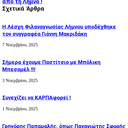
βρε
από τη Λήμνο !
στην
(αδέσποτη)
Σχετικά Άρθρα
Αθήνα,
Γατουλα
προερχόμενος
και
από
πρόστιμο
τη
Η Λέσχη Φιλαναγνωσίας Λήμνου υποδέχθηκε
6.000
Λήμνο
€
τον συγγραφέα Γιάννη Μακριδάκη
!
7 Νοεμβρίου, 2025
Σήμερα έχουμε Παστίτσιο με Μπόλικη
Μπεσαμέλ !!!
3 Νοεμβρίου, 2025
Συνεχίζει να ΚΑΡΠΑφορεί !
1 Νοεμβρίου, 2025
Γρηγόρης Παπαμαλής, όπως Παναγιώτης Σφυρής