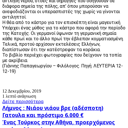
άντληση νερού, στοές και σήραγγες που οδηγούσαν σε
διάφορα σημεία της πόλης, απ’ όπου μπορούσαν να
ανεφοδιάζονται οι υπερασπιστές της χωρίς να γίνονται
αντιληπτοί.
Η θέα από το κάστρο για τον επισκέπτη είναι μαγευτική.
Υπάρχει ένας μύθος για το κάστρο που αφορά την περίοδο
της Κατοχής. Οι γερμανοί ύψωναν τη γερμανική σημαία
κάθε πρωί και το άλλο πρωί την έβλεπαν κομματιασμένη.
Τελικά, προτού αρχίσουν εκτελέσεις Ελλήνων,
διαπίστωσαν ότι την κατέστρεφαν τα κοράκια.
Το βιβλίο περιέχει φωτογραφίες που δείχνουν τα τοπία
με ακρίβεια.
(Γιάννης Παπαγεωργίου – Φιλόλογος. Πηγή: ΛΕΥΤΕΡΙΑ 12-
12-19)
12 Δεκεμβρίου, 2019
1 λεπτό ανάγνωση
Δείτε περισσότερα
Λήμνος
Λήμνος : Νιάου νιάου βρε (αδέσποτη)
:
Γατουλα και πρόστιμο 6.000 €
Νιάου
Ένας
Ένας Τούρκος στην Αθήνα, προερχόμενος
νιάου
Τούρκος