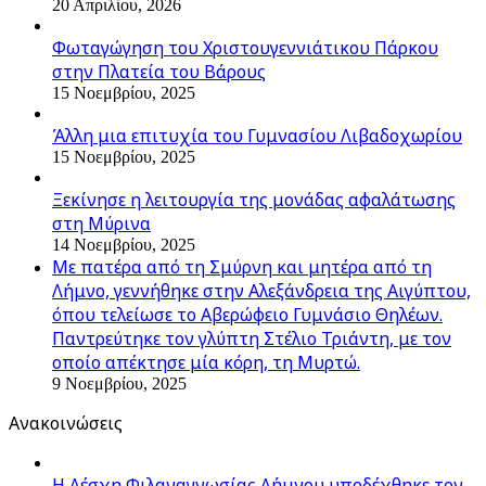
20 Απριλίου, 2026
Φωταγώγηση του Χριστουγεννιάτικου Πάρκου
στην Πλατεία του Βάρους
15 Νοεμβρίου, 2025
Άλλη μια επιτυχία του Γυμνασίου Λιβαδοχωρίου
15 Νοεμβρίου, 2025
Ξεκίνησε η λειτουργία της μονάδας αφαλάτωσης
στη Μύρινα
14 Νοεμβρίου, 2025
Με πατέρα από τη Σμύρνη και μητέρα από τη
Λήμνο, γεννήθηκε στην Αλεξάνδρεια της Αιγύπτου,
όπου τελείωσε το Αβερώφειο Γυμνάσιο Θηλέων.
Παντρεύτηκε τον γλύπτη Στέλιο Τριάντη, με τον
οποίο απέκτησε μία κόρη, τη Μυρτώ.
9 Νοεμβρίου, 2025
Ανακοινώσεις
Η Λέσχη Φιλαναγνωσίας Λήμνου υποδέχθηκε τον