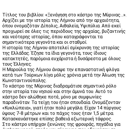
Τίτλος του βιβλίου: «Ξενάγηση στο κάστρο της Μύρινας…».
Αρχίζει με την ιστορία της Λήμνου από την αρχαιότητα,
όπου ονομαζόταν Δίπολις, Αιθαλεία, Υψιπύλια. Από εκεί
προχωρεί σε όλες τις περιόδους της αρχαίας, βυζαντινής
και νεότερης ιστορίας, όπου καταγράφονται τα
σημαντικότερα γεγονότα και οι σταθμοί.
Η ιστορία της Λήμνου αποτελεί σμίκρυνση της ιστορίας
της Ελλάδας. Έζησε τα ίδια γεγονότα, τους ίδιους
κατακτητές, παρόμοια ευχάριστα ή δυσάρεστα με όλους
τους Έλληνες.
Η Μαρούλα της Λήμνου άναψε την επαναστατική φλόγα
κατά των Τούρκων λίγα μόλις χρόνια μετά την Άλωση της
Κωνσταντινούπολης.
Το κάστρο της Μύρινας διαδραμάτισε σημαντικό ρόλο
στην ιστορία του νησιού και στην άμυνά του. Αυτό το
κάστρο δεν αλώθηκε ποτέ, μόνο με συμφωνίες
παραδινόταν. Τα τείχη του ήταν σπουδαία. Ονομάζονταν
«Κυκλώπεια», γιατί ήταν πολύ μεγάλα. Είχαν 14 πύργους
ύψους 7-8 μέτρων και το πάχος τους ήταν 1,5 μέτρα.
Κατασκευάστηκε επίσης βαθειά εξωτερική τάφρος.
Στο κάστρο υπήρχαν ξενώνες της φρουράς, πηγάδια για