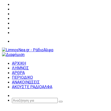
Facebook
X
YouTube
Instagram
Σύνδεση
Random
Article
Sidebar
Μενού
ΑΡΧΙΚΗ
ΛΗΜΝΟΣ
ΑΡΘΡΑ
ΠΕΡΙΟΔΙΚΟ
ΑΝΑΚΟΙΝΩΣΕΙΣ
ΑΚΟΥΣΤΕ ΡΑΔΙΟΑΛΦΑ
Random
Article
Αναζήτηση
για