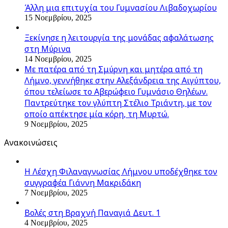
Άλλη μια επιτυχία του Γυμνασίου Λιβαδοχωρίου
15 Νοεμβρίου, 2025
Ξεκίνησε η λειτουργία της μονάδας αφαλάτωσης
στη Μύρινα
14 Νοεμβρίου, 2025
Με πατέρα από τη Σμύρνη και μητέρα από τη
Λήμνο, γεννήθηκε στην Αλεξάνδρεια της Αιγύπτου,
όπου τελείωσε το Αβερώφειο Γυμνάσιο Θηλέων.
Παντρεύτηκε τον γλύπτη Στέλιο Τριάντη, με τον
οποίο απέκτησε μία κόρη, τη Μυρτώ.
9 Νοεμβρίου, 2025
Ανακοινώσεις
Η Λέσχη Φιλαναγνωσίας Λήμνου υποδέχθηκε τον
συγγραφέα Γιάννη Μακριδάκη
7 Νοεμβρίου, 2025
Βολές στη Βραχνή Παναγιά Δευτ. 1
4 Νοεμβρίου, 2025