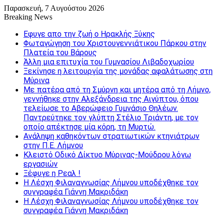
Παρασκευή, 7 Αυγούστου 2026
Breaking News
Εφυγε απο την ζωή o Ηρακλής Ξύκης
Φωταγώγηση του Χριστουγεννιάτικου Πάρκου στην
Πλατεία του Βάρους
Άλλη μια επιτυχία του Γυμνασίου Λιβαδοχωρίου
Ξεκίνησε η λειτουργία της μονάδας αφαλάτωσης στη
Μύρινα
Με πατέρα από τη Σμύρνη και μητέρα από τη Λήμνο,
γεννήθηκε στην Αλεξάνδρεια της Αιγύπτου, όπου
τελείωσε το Αβερώφειο Γυμνάσιο Θηλέων.
Παντρεύτηκε τον γλύπτη Στέλιο Τριάντη, με τον
οποίο απέκτησε μία κόρη, τη Μυρτώ.
Ανάληψη καθηκόντων στρατιωτικών κτηνιάτρων
στην Π.Ε. Λήμνου
Κλειστό Οδικό Δίκτυο Μύρινας-Μούδρου λόγω
εργασιών
Ξέφυγε η Ρεαλ !
Η Λέσχη Φιλαναγνωσίας Λήμνου υποδέχθηκε τον
συγγραφέα Γιάννη Μακριδάκη
Η Λέσχη Φιλαναγνωσίας Λήμνου υποδέχθηκε τον
συγγραφέα Γιάννη Μακριδάκη