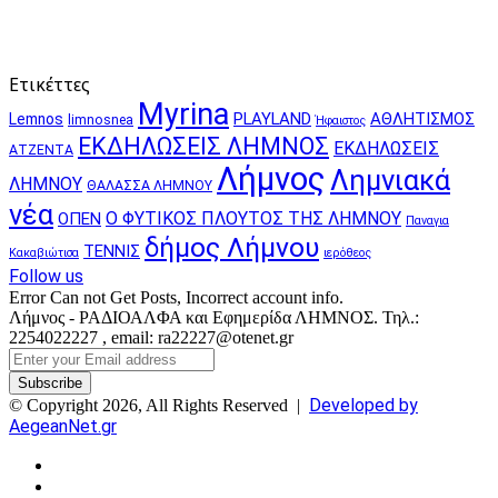
Ετικέττες
Myrina
PLAYLAND
ΑΘΛΗΤΙΣΜΟΣ
Lemnos
limnosnea
Ήφαιστος
ΕΚΔΗΛΩΣΕΙΣ ΛΗΜΝΟΣ
ΕΚΔΗΛΩΣΕΙΣ
ΑΤΖΕΝΤΑ
Λήμνος
Λημνιακά
ΛΗΜΝΟΥ
ΘΑΛΑΣΣΑ ΛΗΜΝΟΥ
νέα
Ο ΦΥΤΙΚΟΣ ΠΛΟΥΤΟΣ ΤΗΣ ΛΗΜΝΟΥ
ΟΠΕΝ
Παναγια
δήμος Λήμνου
ΤΕΝΝΙΣ
Κακαβιώτισα
ιερόθεος
Follow us
Error Can not Get Posts, Incorrect account info.
Λήμνος - ΡΑΔΙΟΑΛΦΑ και Εφημερίδα ΛΗΜΝΟΣ. Τηλ.:
2254022227 , email: ra22227@otenet.gr
Enter
your
Email
Developed by
© Copyright 2026, All Rights Reserved |
address
AegeanNet.gr
Facebook
X