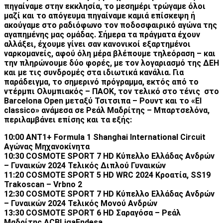
πηγαίναμε στην εκκλησία, το μεσημέρι τρώγαμε όλοι
μαζί και το απόγευμα πηγαίναμε καμιά επίσκεψη ή
ακούγαμε στο ραδιόφωνο τον ποδοσφαιρικό αγώνα της
αγαπημένης μας ομάδας. Σήμερα τα πράγματα έχουν
αλλάξει, έχουμε γίνει σαν κανονικοί εξαρτημένοι
ναρκομανείς, αφού όλη μέρα βλέπουμε τηλεόραση – και
την πληρώνουμε δύο φορές, με τον λογαριασμό της ΔΕΗ
και με τις συνδρομές στα ιδιωτικά κανάλια. Για
παράδειγμα, το σημερινό πρόγραμμα, εκτός από το
ντέρμπι Ολυμπιακός – ΠΑΟΚ, τον τελικό στο τένις
στο
Barcelona Open μεταξύ Τσιτσιπα – Ρουντ και το «El
classico» ανάμεσα σε Ρεάλ Μαδρίτης – Μπαρτσελόνα,
περιλαμβάνει επίσης και τα εξής:
10:00 ΑΝΤ1+ Formula 1 Shanghai International Circuit
Αγώνας Μηχανοκίνητα
10:30 COSMOTE SPORT 7 HD Κύπελλο Ελλάδας Ανδρών
– Γυναικών 2024 Τελικός ∆ιπλού Γυναικών
11:20 COSMOTE SPORT 5 HD WRC 2024 Κροατία, SS19
Trakoscan – Vrbno 2
12:30 COSMOTE SPORT 7 HD Κύπελλο Ελλάδας Ανδρών
– Γυναικών 2024 Τελικός Μονού Ανδρών
13:30 COSMOTE SPORT 6 HD Σαραγόσα – Ρεάλ
Μαδρίτης ACBLigaEndesa