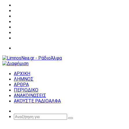
Facebook
X
YouTube
Instagram
Σύνδεση
Random
Article
Sidebar
Μενού
ΑΡΧΙΚΗ
ΛΗΜΝΟΣ
ΑΡΘΡΑ
ΠΕΡΙΟΔΙΚΟ
ΑΝΑΚΟΙΝΩΣΕΙΣ
ΑΚΟΥΣΤΕ ΡΑΔΙΟΑΛΦΑ
Random
Article
Αναζήτηση
για