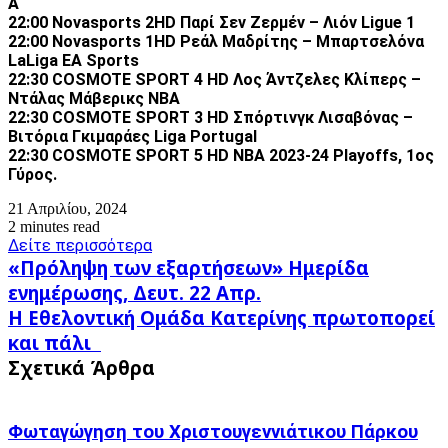
A
22:00 Novasports 2HD Παρί Σεν Ζερμέν – Λιόν Ligue 1
22:00 Novasports 1HD Ρεάλ Μαδρίτης – Μπαρτσελόνα
LaLiga EA Sports
22:30 COSMOTE SPORT 4 HD Λος Άντζελες Κλίπερς –
Ντάλας Μάβερικς NBA
22:30 COSMOTE SPORT 3 HD Σπόρτινγκ Λισαβόνας –
Βιτόρια Γκιμαράες Liga Portugal
22:30 COSMOTE SPORT 5 HD NBA 2023-24 Playoffs, 1ος
Γύρος.
21 Απριλίου, 2024
2 minutes read
Δείτε περισσότερα
«Πρόληψη
«Πρόληψη των εξαρτήσεων» Ημερίδα
των
ενημέρωσης, Δευτ. 22 Απρ.
εξαρτήσεων»
Η
Η Εθελοντική Ομάδα Κατερίνης πρωτοπορεί
Ημερίδα
Εθελοντική
ενημέρωσης,
και πάλι
Ομάδα
Δευτ.
Σχετικά Άρθρα
Κατερίνης
22
πρωτοπορεί
Απρ.
και
πάλι
Φωταγώγηση του Χριστουγεννιάτικου Πάρκου