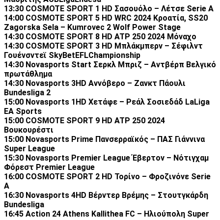
13:30 COSMOTE SPORT 1 HD Σασουόλο – Λέτσε Serie A
14:00 COSMOTE SPORT 5 HD WRC 2024 Κροατία, SS20
Zagorska Sela – Kumrovec 2 Wolf Power Stage
14:30 COSMOTE SPORT 8 HD ATP 250 2024 Μόναχο
14:30 COSMOTE SPORT 3 HD Μπλάκμπερν – Σέφιλντ
Γουένσντεϊ SkyBetEFLChampionship
14:30 Novasports Start Σερκλ Μπριζ – Αντβέρπ Βελγικό
πρωτάθλημα
14:30 Novasports 3HD Αννόβερο – Ζανκτ Πάουλι
Bundesliga 2
15:00 Novasports 1HD Χετάφε – Ρεάλ Σοσιεδάδ LaLiga
EA Sports
15:00 COSMOTE SPORT 9 HD ATP 250 2024
Βουκουρέστι
15:00 Novasports Prime Πανσερραϊκός – ΠΑΣ Γιάννινα
Super League
15:30 Novasports Premier League Έβερτον – Νότιγχαμ
Φόρεστ Premier League
16:00 COSMOTE SPORT 2 HD Τορίνο – Φροζινόνε Serie
A
16:30 Novasports 4HD Βέρντερ Βρέμης – Στουτγκάρδη
Bundesliga
16:45 Action 24 Athens Kallithea FC – Ηλιούπολη Super