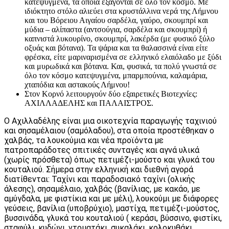
κατεψυγμένα, τα οποία εξάγονται σε όλο τον κόσμο. Με
ιδιόκτητο στόλο αλιεύει στα κρυστάλλινα νερά της Λήμνου
και του Βόρειου Αιγαίου σαρδέλα, γαύρο, σκουμπρί και
μύδια – αλίπαστα (αντσούγια, σαρδέλα και σκουμπρί) ή
καπνιστά λυκουρίνο, σκουμπρί, λακέρδα (με φυσικό ξύλο
οξυάς και βότανα). Τα ψάρια και τα θαλασσινά είναι είτε
φρέσκα, είτε μαριναρισμένα σε ελληνικό ελαιόλαδο με ξύδι
και μυρωδικά και βότανα. Και, φυσικά, τα πολύ γνωστά σε
όλο τον κόσμο κατεψυγμένα, μπαρμπούνια, καλαμάρια,
χταπόδια και αστακούς Λήμνου!
Στον Κορνό λειτουργούν δύο εξαιρετικές Βιοτεχνίες:
ΑΧΙΛΛΑΔΕΛΗΣ και ΠΑΛΑΙΣΤΡΟΣ.
Ο Αχιλλαδέλης είναι μια οικοτεχνία παραγωγής ταχινιού
και σησαμέλαιου (σαμόλαδου), στα οποία προστέθηκαν ο
χαλβάς, τα λουκούμια και νέα προϊόντα με
πατροπαράδοτες σπιτικές συνταγές και αγνά υλικά
(χωρίς πρόσθετα) όπως πετιμέζι-μούστο και γλυκά του
κουταλιού. Σήμερα στην ελληνική και διεθνή αγορά
διατίθενται: Ταχίνι και παραδοσιακό ταχίνι (ολικής
άλεσης), σησαμέλαιο, χαλβάς (βανίλιας, με κακάο, με
αμύγδαλα, με φιστίκια και με μέλι), λουκούμι με διάφορες
γεύσεις, βανίλια (υποβρύχιο), μαστίχα, πετιμέζι-μούστος,
βυσσινάδα, γλυκά του κουταλιού ( κεράσι, βύσσινο, φιστίκι,
σταφύλι, κυδώνι, ντοματάκι, συκαλάκι, κολοκυθάκι,