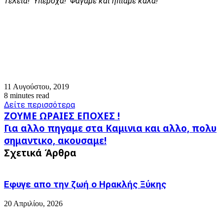
Τέλεια! Υπέροχα! Φάγαμε και ήπιαμε καλά!
11 Αυγούστου, 2019
8 minutes read
Δείτε περισσότερα
ΖΟΥΜΕ
ΖΟΥΜΕ ΩΡΑΙΕΣ ΕΠΟΧΕΣ !
ΩΡΑΙΕΣ
Για
Για αλλο πηγαμε στα Καμινια και αλλο, πολυ
ΕΠΟΧΕΣ
αλλο
σημαντικο, ακουσαμε!
!
πηγαμε
Σχετικά Άρθρα
στα
Καμινια
και
αλλο,
Εφυγε απο την ζωή o Ηρακλής Ξύκης
πολυ
σημαντικο,
20 Απριλίου, 2026
ακουσαμε!