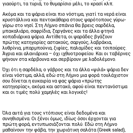
γιαούρτι, τα τυριά, το θυμαρίσιο μέλι, το κρασί κλπ.
Ακόμα και τα ψάρια είναι πιο νόστιμα, γιατί τα νερά είναι
κρυστάλλινα και πεντακάθαρα στους ψαρότοπους γύρω-
γύρω στο νησί. Στη Λήμνο σπάνια θα βρεις σαρδέλα,
μπακαλιάρο, σαφρίδια, ζαργάνες και τα άλλα φτηνά
κοπαδιάρικα ψάρια. Αντίθετα, οι ψαράδες βγάζουν
πρώτης κατηγορίες αστακούς, σαργούς, λαβράκια,
λυθρίνια, μπαρμπούνια, ξιφίες, παλαμίδες και τσιπούρες.
Άγρια και αλανιάρικα – όχι ιχθυοτροφείου. Και οι ταβέρνες
ψήνουν στα κάρβουνα και σερβίρουν με λαδολέμονο.
Όχι ότι η σαρδέλα, ο γάβρος και τα άλλα «ψιλά» ψάρια δεν
είναι νόστιμα, αλλά, εδώ στη Λήμνο μια φορά τουλάχιστον
σου δίνεται η ευκαιρία να φας ψάρια «πρώτης
κατηγορίας», ακόμα και αστακό, αφού είναι πεντανόστιμα
και οι τιμές πολύ χαμηλές και λογικές!
Όλα αυτά για τους ντόπιους είναι δεδομένα και
συνηθισμένα. Οι ξένοι όμως, ιδίως όσοι έρχονται για
πρώτη φορά, εντυπωσιάζονται πολύ. Εδώ στη Λήμνο
μαθαίνουν την φάβα, την χωριάτικη σαλάτα (Greek salad),