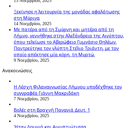
15 Νοεμβρίου, 2025
Ξεκίνησε η λειτουργία της μονάδας αφαλάτωσης
στη Μύρινα
14 Νοεμβρίου, 2025
Με πατέρα από τη Σμύρνη και μητέρα από τη
Λήμνο, γεννήθηκε στην Αλεξάνδρεια της Αιγύπτου,
όπου τελείωσε το Αβερώφειο Γυμνάσιο Θηλέων.
Παντρεύτηκε τον γλύπτη Στέλιο Τριάντη, με τον
οποίο απέκτησε μία κόρη, τη Μυρτώ.
9 Νοεμβρίου, 2025
Ανακοινώσεις
Η Λέσχη Φιλαναγνωσίας Λήμνου υποδέχθηκε τον
συγγραφέα Γιάννη Μακριδάκη
7 Νοεμβρίου, 2025
Βολές στη Βραχνή Παναγιά Δευτ. 1
4 Νοεμβρίου, 2025
Ήταν Λημνιά και Αιγυπτιώτισσα