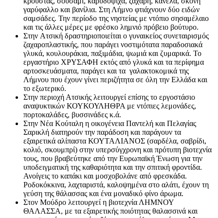
κρούστας, σουσάμι, καρυδόψιχα, ζάχαρη, κανέλα, σκόνη
γαρύφαλλο και βανίλια. Στη Λήμνο φτιάχνουν δύο ειδών
σαμσάδες. Την περίοδο της νηστείας με ντόπιο σησαμέλαιο
και τις άλλες μέρες με φρέσκο λημνιό πρόβειο βούτυρο.
Στην Ατσική δραστηριοποιείται ο γυναικείος συνεταιρισμός
ζαχαροπλαστικής, που παράγει νοστιμότατα παραδοσιακά
γλυκά, κουλουράκια, παξιμάδια, ψωμιά και ζυμαρικά. Το
εργαστήριο ΧΡΥΣΑΦΗ εκτός από γλυκά και τα περίφημα
αρτοσκευάσματα, παράγει και τα γαλακτοκομικά της
Λήμνου που έχουν γίνει περιζήτητα σε όλη την Ελλάδα και
το εξωτερικό.
Στην περιοχή Ατσικής λειτουργεί επίσης το εργοστάσιο
αναψυκτικών ΚΟΥΚΟΥΛΗΘΡΑ με ντόπιες λεμονάδες,
πορτοκαλάδες, βυσσινάδες κ.ά.
Στην Νέα Κούταλη η οικογένεια Παντελή και Πελαγίας
Σαρικλή διατηρούν την παράδοση και παράγουν τα
εξαιρετικά αλίπαστα ΚΟΥΤΑΛΙΑΝΟΣ (σαρδέλα, σαβρίδι,
κολιό, σκουμπρί) στην υπερσύγχρονη και πρότυπη βιοτεχνία
τους, που βραβεύτηκε από την Ευρωπαϊκή Ένωση για την
υποδειγματική της καθαριότητα και την σπιτική φροντίδα.
Ανοίγεις το καπάκι και μοσχοβολάνε από φρεσκάδα.
Ροδοκόκκινα, λαχταριστά, καλοψημένα στο αλάτι, έχουν τη
γεύση της θάλασσας και ένα μοναδικό φίνο άρωμα.
Στον Μούδρο λειτουργεί η βιοτεχνία ΛΗΜΝΟΥ
ΘΑΛΑΣΣΑ, με τα εξαιρετικής ποιότητας θαλασσινά και