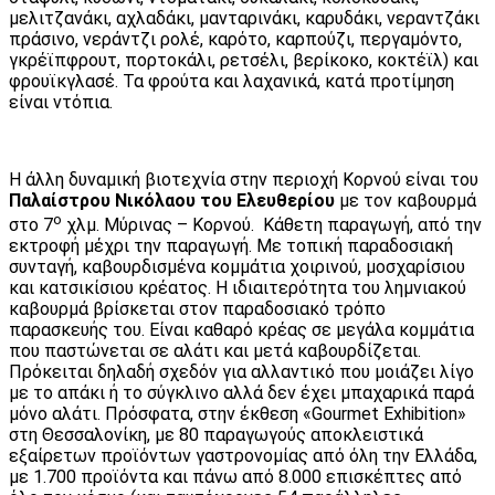
μελιτζανάκι, αχλαδάκι, μανταρινάκι, καρυδάκι, νεραντζάκι
πράσινο, νεράντζι ρολέ, καρότο, καρπούζι, περγαμόντο,
γκρέϊπφρουτ, πορτοκάλι, ρετσέλι, βερίκοκο, κοκτέϊλ) και
φρουϊκγλασέ. Τα φρούτα και λαχανικά, κατά προτίμηση
είναι ντόπια.
Η άλλη δυναμική βιοτεχνία στην περιοχή Κορνού είναι του
Παλαίστρου Νικόλαου του Ελευθερίου
με τον καβουρμά
ο
στο 7
χλμ. Μύρινας – Κορνού. Κάθετη παραγωγή, από την
εκτροφή μέχρι την παραγωγή. Με τοπική παραδοσιακή
συνταγή, καβουρδισμένα κομμάτια χοιρινού, μοσχαρίσιου
και κατσικίσιου κρέατος. Η ιδιαιτερότητα του λημνιακού
καβουρμά βρίσκεται στον παραδοσιακό τρόπο
παρασκευής του. Είναι καθαρό κρέας σε μεγάλα κομμάτια
που παστώνεται σε αλάτι και μετά καβουρδίζεται.
Πρόκειται δηλαδή σχεδόν για αλλαντικό που μοιάζει λίγο
με το απάκι ή το σύγκλινο αλλά δεν έχει μπαχαρικά παρά
μόνο αλάτι. Πρόσφατα, στην έκθεση «Gourmet Exhibition»
στη Θεσσαλονίκη, με 80 παραγωγούς αποκλειστικά
εξαίρετων προϊόντων γαστρονομίας από όλη την Ελλάδα,
με 1.700 προϊόντα και πάνω από 8.000 επισκέπτες από