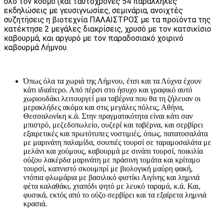
όλο τον κόσμο (και ταυτόχρονες 54 παράλληλες
εκδηλώσεις με γευσιγνωσίες, σεμινάρια, ανοιχτές
συζητήσεις η βιοτεχνία ΠΑΛΑΙΣΤΡΟΣ με τα προϊόντα της
κατέκτησε 2 μεγάλες διακρίσεις, χρυσό με τον κατσικίσιο
καβουρμά, και αργυρό με τον παραδοσιακό χοιρινό
καβουρμά Λήμνου.
Όπως όλα τα χωριά της Λήμνου, έτσι και τα Λύχνα έχουν
κάτι ιδιαίτερο. Από πέρσι στο ήσυχο και γραφικό αυτό
χωριουδάκι λειτουργεί μια ταβέρνα που θα τη ζήλευαν οι
μερακλήδες ακόμα και στις μεγάλες πόλεις, Αθήνα,
Θεσσαλονίκη κ.ά. Στην πραγματικότητα είναι κάτι σαν
μπιστρό, μεζεδοπωλείο, ουζερί και ταβέρνα, και σερβίρει
εξαιρετικές και πρωτότυπες νοστιμιές, όπως, πατατοσαλάτα
με μαρινάτη παλαμίδα, σουπιές τουρσί σε ταραμοσαλάτα με
μελάνι και χούμους, καβουρμά με σινάπι τουρσί, ποικιλία
ούζου λακέρδα μαρινάτη με πράσινη τομάτα και κρίταμο
τουρσί, καπνιστό σκουμπρί με βιολογική μαύρη φακή,
ντόπια φλωμάρια με βασιλικό φιστίκι Αιγίνης και λημνιά
φέτα καλαθάκι, χταπόδι ψητό με λευκό ταραμά, κ.ά. Και,
φυσικά, εκτός από το ούζο σερβίρει και τα εξαίρετα λημνιά
κρασιά.