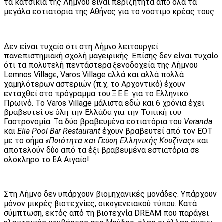
τα κατσίκια της Λήμνου είναι περιζήτητα από όλα τα
μεγάλα εστιατόρια της Αθήνας για το νόστιμο κρέας τους.
Δεν είναι τυχαίο ότι στη Λήμνο λειτουργεί
πανεπιστημιακή σχολή μαγειρικής. Επίσης δεν είναι τυχαίο
ότι τα πολυτελή πεντάστερα ξενοδοχεία της Λήμνου
Lemnos Village, Varos Village αλλά και αλλά πολλά
χαμηλότερων αστεριών (π.χ. το Αρχοντικό) έχουν
ενταχθεί στο πρόγραμμα του Ξ.Ε.Ε. για το Ελληνικό
Πρωινό. Το Varos Village μάλιστα εδώ και 6 χρόνια έχει
βραβευτεί σε όλη την Ελλάδα για την Τοπική του
Γαστρονομία. Τα δύο βραβευμένα εστιατόρια του
Veranda
και
Elia Pool Bar Restaurant
έχουν βραβευτεί από τον ΕΟΤ
με το σήμα
«Ποιότητα και Γεύση Ελληνικής Κουζίνας»
και
αποτελούν δύο από τα έξι βραβευμένα εστιατόρια σε
ολόκληρο το ΒΑ Αιγαίο!.
Στη Λήμνο δεν υπάρχουν βιομηχανικές μονάδες. Υπάρχουν
μόνον μικρές βιοτεχνίες, οικογενειακού τύπου. Κατά
σύμπτωση, εκτός από τη βιοτεχνία DREAM που παράγει