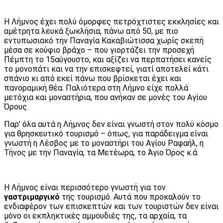
Η Λήμνος έχει πολύ όμορφες πετρόχτιστες εκκλησίες και
αμέτρητα λευκά ξωκλήσια, πάνω από 50, με πιο
εντυπωσιακό την Παναγία Κακαβιώτισσα χωρίς σκεπή
μέσα σε κούφιο βράχο – που γιορτάζει την προσεχή
Πέμπτη το 15αύγουστο, και αξίζει να περπατήσει κανείς
το μονοπάτι και να την επισκεφτεί, γιατί αποτελεί κάτι
σπάνιο κι από εκεί πάνω που βρίσκεται έχει και
πανοραμική θέα. Παλιότερα στη Λήμνο είχε πολλά
μετόχια και μοναστήρια, που ανήκαν σε μονές του Αγίου
Όρους.
Παρ’ όλα αυτά η Λήμνος δεν είναι γνωστή στον πολύ κόσμο
για θρησκευτικό τουρισμό – όπως, για παράδειγμα είναι
γνωστή η Λέσβος με το μοναστήρι του Αγίου Ραφαήλ, η
Τήνος με την Παναγία, τα Μετέωρα, το Άγιο Όρος κ.ά.
Η Λήμνος είναι περισσότερο γνωστή για τον
γαστριμαργικό
της τουρισμό. Αυτά που προκαλούν το
ενδιαφέρον των επισκεπτών και των τουριστών δεν είναι
μόνο οι εκπληκτικές αμμουδιές της, τα αρχαία, τα