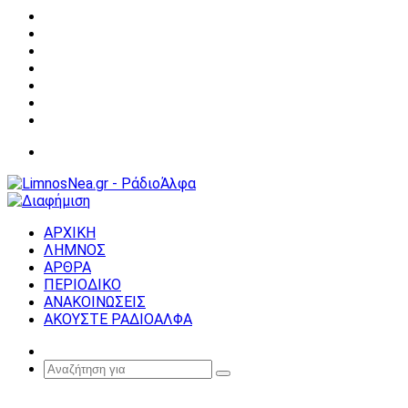
Facebook
X
YouTube
Instagram
Σύνδεση
Random
Article
Sidebar
Μενού
ΑΡΧΙΚΗ
ΛΗΜΝΟΣ
ΑΡΘΡΑ
ΠΕΡΙΟΔΙΚΟ
ΑΝΑΚΟΙΝΩΣΕΙΣ
ΑΚΟΥΣΤΕ ΡΑΔΙΟΑΛΦΑ
Random
Article
Αναζήτηση
για