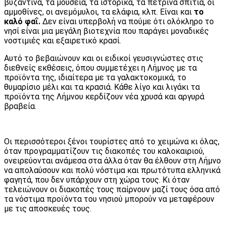
βυζαντινά, τα μουσεία, τα ιστορικά, τα πέτρινα σπίτια, οι
αμμοθίνες, οι ανεμόμυλοι, τα ελάφια, κλπ. Είναι και
το
καλό φαΐ.
Δεν είναι υπερβολή να πούμε ότι ολόκληρο το
νησί είναι μια μεγάλη βιοτεχνία που παράγει μοναδικές
νοστιμιές και εξαιρετικό κρασί.
Αυτό το βεβαιώνουν και οι ειδικοί γευσιγνώστες στις
διεθνείς εκθέσεις, όπου συμμετέχει η Λήμνος με τα
προϊόντα της, ιδιαίτερα με τα γαλακτοκομικά, το
θυμαρίσιο μέλι και τα κρασιά. Κάθε λίγο και λιγάκι τα
προϊόντα της Λήμνου κερδίζουν νέα χρυσά και αργυρά
βραβεία.
Οι περισσότεροι ξένοι τουρίστες από το χειμώνα κι όλας,
όταν προγραμματίζουν τις διακοπές του καλοκαιριού,
ονειρεύονται ανάμεσα στα άλλα όταν θα έλθουν στη Λήμνο
να απολαύσουν και πολύ νόστιμα και πρωτότυπα ελληνικά
φαγητά, που δεν υπάρχουν στη χώρα τους. Κι όταν
τελειώνουν οι διακοπές τους παίρνουν μαζί τους όσα από
τα νόστιμα προϊόντα του νησιού μπορούν να μεταφέρουν
με τις αποσκευές τους.