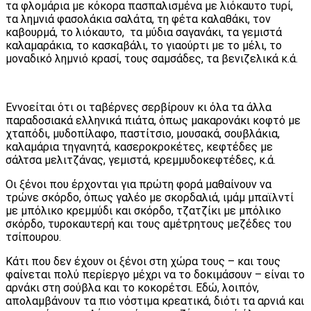
τα φλομάρια με κόκορα πασπαλισμένα με λιόκαυτο τυρί,
τα λημνιά φασολάκια σαλάτα, τη φέτα καλαθάκι, τον
καβουρμά, το λιόκαυτο, τα μύδια σαγανάκι, τα γεμιστά
καλαμαράκια, το κασκαβάλι, το γιαούρτι με το μέλι, το
μοναδικό λημνιό κρασί, τους σαμσάδες, τα βενιζελικά κ.ά.
Εννοείται ότι οι ταβέρνες σερβίρουν κι όλα τα άλλα
παραδοσιακά ελληνικά πιάτα, όπως μακαρονάκι κοφτό με
χταπόδι, μυδοπίλαφο, παστίτσιο, μουσακά, σουβλάκια,
καλαμάρια τηγανητά, κασεροκροκέτες, κεφτέδες με
σάλτσα μελιτζάνας, γεμιστά, κρεμμυδοκεφτέδες, κ.ά.
Οι ξένοι που έρχονται για πρώτη φορά μαθαίνουν να
τρώνε σκόρδο, όπως γαλέο με σκορδαλιά, ιμάμ μπαϊλντί
με μπόλικο κρεμμύδι και σκόρδο, τζατζίκι με μπόλικο
σκόρδο, τυροκαυτερή και τους αμέτρητους μεζέδες του
τσίπουρου.
Κάτι που δεν έχουν οι ξένοι στη χώρα τους – και τους
φαίνεται πολύ περίεργο μέχρι να το δοκιμάσουν – είναι το
αρνάκι στη σούβλα και το κοκορέτσι. Εδώ, λοιπόν,
απολαμβάνουν τα πιο νόστιμα κρεατικά, διότι τα αρνιά και