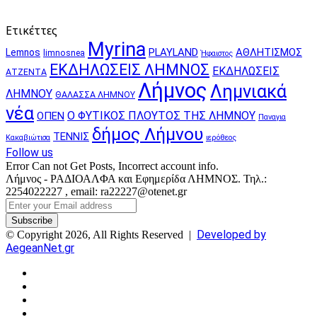
Ετικέττες
Myrina
PLAYLAND
ΑΘΛΗΤΙΣΜΟΣ
Lemnos
limnosnea
Ήφαιστος
ΕΚΔΗΛΩΣΕΙΣ ΛΗΜΝΟΣ
ΕΚΔΗΛΩΣΕΙΣ
ΑΤΖΕΝΤΑ
Λήμνος
Λημνιακά
ΛΗΜΝΟΥ
ΘΑΛΑΣΣΑ ΛΗΜΝΟΥ
νέα
Ο ΦΥΤΙΚΟΣ ΠΛΟΥΤΟΣ ΤΗΣ ΛΗΜΝΟΥ
ΟΠΕΝ
Παναγια
δήμος Λήμνου
ΤΕΝΝΙΣ
Κακαβιώτισα
ιερόθεος
Follow us
Error Can not Get Posts, Incorrect account info.
Λήμνος - ΡΑΔΙΟΑΛΦΑ και Εφημερίδα ΛΗΜΝΟΣ. Τηλ.:
2254022227 , email: ra22227@otenet.gr
Enter
your
Email
Developed by
© Copyright 2026, All Rights Reserved |
address
AegeanNet.gr
Facebook
X
YouTube
Instagram