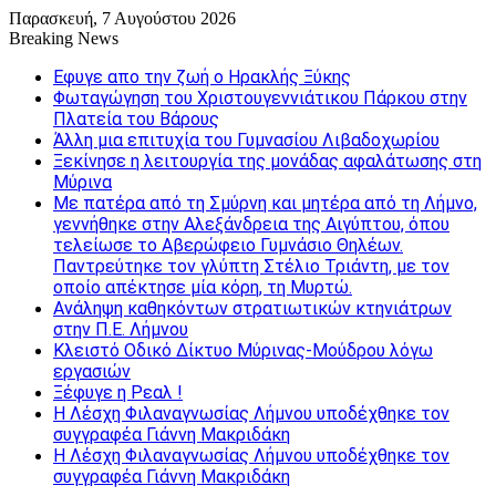
Παρασκευή, 7 Αυγούστου 2026
Breaking News
Εφυγε απο την ζωή o Ηρακλής Ξύκης
Φωταγώγηση του Χριστουγεννιάτικου Πάρκου στην
Πλατεία του Βάρους
Άλλη μια επιτυχία του Γυμνασίου Λιβαδοχωρίου
Ξεκίνησε η λειτουργία της μονάδας αφαλάτωσης στη
Μύρινα
Με πατέρα από τη Σμύρνη και μητέρα από τη Λήμνο,
γεννήθηκε στην Αλεξάνδρεια της Αιγύπτου, όπου
τελείωσε το Αβερώφειο Γυμνάσιο Θηλέων.
Παντρεύτηκε τον γλύπτη Στέλιο Τριάντη, με τον
οποίο απέκτησε μία κόρη, τη Μυρτώ.
Ανάληψη καθηκόντων στρατιωτικών κτηνιάτρων
στην Π.Ε. Λήμνου
Κλειστό Οδικό Δίκτυο Μύρινας-Μούδρου λόγω
εργασιών
Ξέφυγε η Ρεαλ !
Η Λέσχη Φιλαναγνωσίας Λήμνου υποδέχθηκε τον
συγγραφέα Γιάννη Μακριδάκη
Η Λέσχη Φιλαναγνωσίας Λήμνου υποδέχθηκε τον
συγγραφέα Γιάννη Μακριδάκη