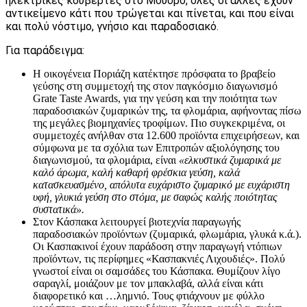
ηλεκτρικές κουβέρτες στο Μούδρο, όλες οι άλλες έχουν
αντικείμενο κάτι που τρώγεται και πίνεται, και που είναι
και πολύ νόστιμο, γνήσιο και παραδοσιακό.
Για παράδειγμα:
Η οικογένεια Ποριάζη κατέκτησε πρόσφατα το βραβείο
γεύσης στη συμμετοχή της στον παγκόσμιο διαγωνισμό
Grate Taste Awards, για την γεύση και την ποιότητα των
παραδοσιακών ζυμαρικών της, τα φλομάρια, αφήνοντας πίσω
της μεγάλες βιομηχανίες τροφίμων. Πιο συγκεκριμένα, οι
συμμετοχές ανήλθαν στα 12.600 προϊόντα επιχειρήσεων, και
σύμφωνα με τα σχόλια των Επιτροπών αξιολόγησης του
διαγωνισμού, τα φλομάρια, είναι
«ελκυστικά ζυμαρικά με
καλό άρωμα, καλή καθαρή φρέσκια γεύση, καλά
κατασκευασμένο, απόλυτα ευχάριστο ζυμαρικό με ευχάριστη
υφή, γλυκιά γεύση στο στόμα, με σαφώς καλής ποιότητας
συστατικά».
Στον Κάσπακα λειτουργεί βιοτεχνία παραγωγής
παραδοσιακών προϊόντων (ζυμαρικά, φλωμάρια, γλυκά κ.ά.).
Οι Κασπακινοί έχουν παράδοση στην παραγωγή ντόπιων
προϊόντων, τις περίφημες «Κασπακνιές Λιχουδιές». Πολύ
γνωστοί είναι οι σαμσάδες του Κάσπακα. Θυμίζουν λίγο
σαραγλί, μοιάζουν με τον μπακλαβά, αλλά είναι κάτι
διαφορετικό και …λημνιό. Τους φτιάχνουν με φύλλο