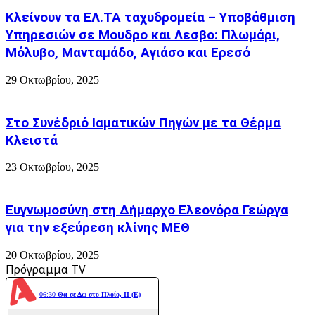
Κλείνουν τα ΕΛ.ΤΑ ταχυδρομεία – Υποβάθμιση
Υπηρεσιών σε Μουδρο και Λεσβο: Πλωμάρι,
Μόλυβο, Μανταμάδο, Αγιάσο και Ερεσό
29 Οκτωβρίου, 2025
Στο Συνέδριό Ιαματικών Πηγών με τα Θέρμα
Κλειστά
23 Οκτωβρίου, 2025
Ευγνωμοσύνη στη Δήμαρχο Ελεονόρα Γεώργα
για την εξεύρεση κλίνης ΜΕΘ
20 Οκτωβρίου, 2025
Πρόγραμμα TV