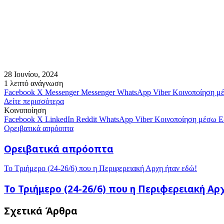
28 Ιουνίου, 2024
1 λεπτό ανάγνωση
Facebook
X
Messenger
Messenger
WhatsApp
Viber
Κοινοποίηση μ
Δείτε περισσότερα
Κοινοποίηση
Facebook
X
LinkedIn
Reddit
WhatsApp
Viber
Κοινοποίηση μέσω E
Ορειβατικά απρόοπτα
Ορειβατικά απρόοπτα
Το Τριήμερο (24-26/6) που η Περιφερειακή Αρχη ήταν εδώ!
Το Τριήμερο (24-26/6) που η Περιφερειακή Αρ
Σχετικά Άρθρα