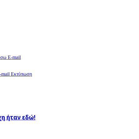
έσω E-mail
-mail
Εκτύπωση
χη ήταν εδώ!