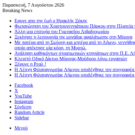
Παρασκευή, 7 Αυγούστου 2026
Breaking News
Εφυγε απο την ζωή o Ηρακλής Ξύκης
Φωταγώγηση του Χριστουγεννιάτικου Πάρκου στην Πλατεία 
Άλλη μια επιτυχία του Γυμνασίου Λιβαδοχωρίου
Ξεκίνησε η λειτουργία της μονάδας αφαλάτωσης στη Μύρινα
Με πατέρα από τη Σμύρνη και μητέρα από τη Λήμνο, γεννήθη
οποίο απέκτησε μία κόρη, τη Μυρτώ.
Ανάληψη καθηκόντων στρατιωτικών κτηνιάτρων στην Π.Ε. Λ
Κλειστό Οδικό Δίκτυο Μύρινας-Μούδρου λόγω εργασιών
Ξέφυγε η Ρεαλ !
Η Λέσχη Φιλαναγνωσίας Λήμνου υποδέχθηκε τον συγγραφέα
Η Λέσχη Φιλαναγνωσίας Λήμνου υποδέχθηκε τον συγγραφέα
Facebook
X
YouTube
Instagram
Σύνδεση
Random Article
Sidebar
Μενού