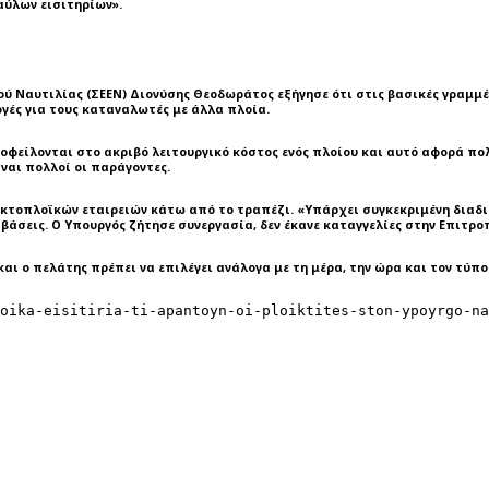
αύλων εισιτηρίων».
ς
 Ναυτιλίας (ΣΕΕΝ) Διονύσης Θεοδωράτος εξήγησε ότι στις βασικές γραμμές ο
γές για τους καταναλωτές με άλλα πλοία.
 οφείλονται στο ακριβό λειτουργικό κόστος ενός πλοίου και αυτό αφορά πο
ίναι πολλοί οι παράγοντες.
κτοπλοϊκών εταιρειών κάτω από το τραπέζι. «Υπάρχει συγκεκριμένη διαδικ
βάσεις. Ο Υπουργός ζήτησε συνεργασία, δεν έκανε καταγγελίες στην Επιτρο
ι ο πελάτης πρέπει να επιλέγει ανάλογα με τη μέρα, την ώρα και τον τύπο 
oika-eisitiria-ti-apantoyn-oi-ploiktites-ston-ypoyrgo-na