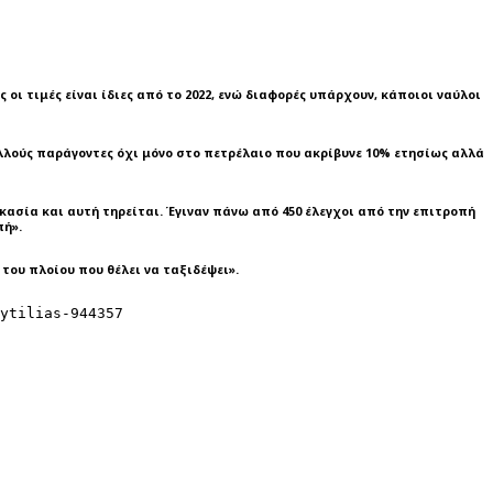
ι τιμές είναι ίδιες από το 2022, ενώ διαφορές υπάρχουν, κάποιοι ναύλοι
λλούς παράγοντες όχι μόνο στο πετρέλαιο που ακρίβυνε 10% ετησίως αλλά
ασία και αυτή τηρείται. Έγιναν πάνω από 450 έλεγχοι από την επιτροπή
πή».
του πλοίου που θέλει να ταξιδέψει».
ytilias-944357