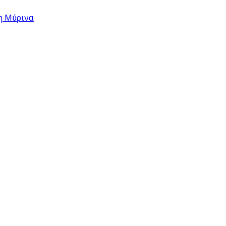
η Μύρινα