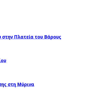
 στην Πλατεία του Βάρους
ίου
σης στη Μύρινα