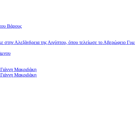
του Βάρους
κε στην Αλεξάνδρεια της Αιγύπτου, όπου τελείωσε το Αβερώφειο Γυμ
ήμνου
 Γιάννη Μακριδάκη
 Γιάννη Μακριδάκη