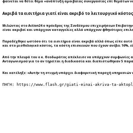
φαίνεται να θέτει θέμα «ανάπτυξη αμοιβαίας συνεργασίας επί θεμάτων ν
Ακριβά τα εισιτήρια γιατί είναι ακριβό το λειτουργικό κόστο
Μιλώντας στο Action24 ο πρόεδρος της Συνδέσμου επιχειρήσεων Επιβατηγού
είναι ακριβοί και υπάρχουν καταγγελίες αλλά υπάρχουν φθηνότερες επιλο
Παραδέχθηκε ωστόσο ότι τα εισιτήρια είναι ακριβά αλλά όπως είπε αυτό
και στο μισθολογικό κόστος, τα κόστη επισκευών που έχουν ανέβει 16%, ε
Από την πλευρά του ο κ. Θεοδωράτος απέκλεισε να υπάρχουν συμφωνίες α
Ανταγωνισμού για το αν τηρείται η διαδικασία και διαπιστώθηκαν 5 παρα
Και κατέληξε: «Αυτήν τη στιγμή υπάρχει διαφορετική παροχή υπηρεσιών κα
ΠΗΓΗ: https://www.flash.gr/giati-einai-akriva-ta-aktopl