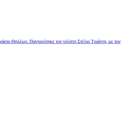
νάσιο Θηλέων. Παντρεύτηκε τον γλύπτη Στέλιο Τριάντη, με τον