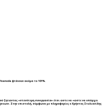
ivanoda φτάνουν ακόμα το 101%.
μού ζητώντας «στενότερη συνεργασία» έτσι ώστε να «ώστε να υπάρχει
σεων». Στην επιστολή, σύμφωνα με πληροφορίες ο Χρήστος Στυλιανίδης