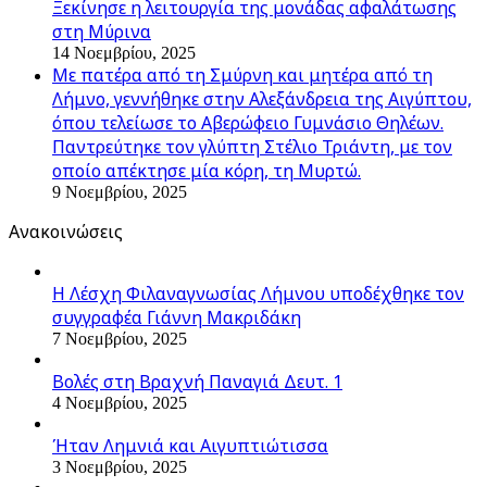
Ξεκίνησε η λειτουργία της μονάδας αφαλάτωσης
στη Μύρινα
14 Νοεμβρίου, 2025
Με πατέρα από τη Σμύρνη και μητέρα από τη
Λήμνο, γεννήθηκε στην Αλεξάνδρεια της Αιγύπτου,
όπου τελείωσε το Αβερώφειο Γυμνάσιο Θηλέων.
Παντρεύτηκε τον γλύπτη Στέλιο Τριάντη, με τον
οποίο απέκτησε μία κόρη, τη Μυρτώ.
9 Νοεμβρίου, 2025
Ανακοινώσεις
Η Λέσχη Φιλαναγνωσίας Λήμνου υποδέχθηκε τον
συγγραφέα Γιάννη Μακριδάκη
7 Νοεμβρίου, 2025
Βολές στη Βραχνή Παναγιά Δευτ. 1
4 Νοεμβρίου, 2025
Ήταν Λημνιά και Αιγυπτιώτισσα
3 Νοεμβρίου, 2025