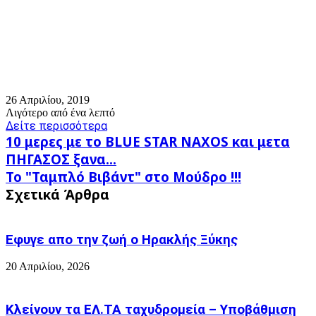
26 Απριλίου, 2019
Λιγότερο από ένα λεπτό
Δείτε περισσότερα
10
10 μερες με το BLUE STAR NAXOS και μετα
μερες
ΠΗΓΑΣΟΣ ξανα...
με
Το
Το "Ταμπλό Βιβάντ" στο Μούδρο !!!
το
"Ταμπλό
BLUE
Σχετικά Άρθρα
Βιβάντ"
STAR
στο
NAXOS
Μούδρο
και
Εφυγε απο την ζωή o Ηρακλής Ξύκης
!!!
μετα
ΠΗΓΑΣΟΣ
20 Απριλίου, 2026
ξανα...
Κλείνουν τα ΕΛ.ΤΑ ταχυδρομεία – Υποβάθμιση