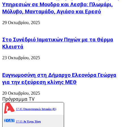
Υπηρεσιών σε Μουδρο και Λεσβο: Πλωμάρι,
Μόλυβο, Μανταμάδο, Αγιάσο και Ερεσό
29 Οκτωβρίου, 2025
Στο Συνέδριό Ιαματικών Πηγών με τα Θέρμα
Κλειστά
23 Οκτωβρίου, 2025
Ευγνωμοσύνη στη Δήμαρχο Ελεονόρα Γεώργα
για την εξεύρεση κλίνης ΜΕΘ
20 Οκτωβρίου, 2025
Πρόγραμμα TV