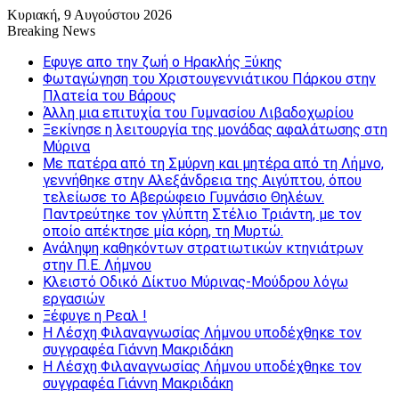
Κυριακή, 9 Αυγούστου 2026
Breaking News
Εφυγε απο την ζωή o Ηρακλής Ξύκης
Φωταγώγηση του Χριστουγεννιάτικου Πάρκου στην
Πλατεία του Βάρους
Άλλη μια επιτυχία του Γυμνασίου Λιβαδοχωρίου
Ξεκίνησε η λειτουργία της μονάδας αφαλάτωσης στη
Μύρινα
Με πατέρα από τη Σμύρνη και μητέρα από τη Λήμνο,
γεννήθηκε στην Αλεξάνδρεια της Αιγύπτου, όπου
τελείωσε το Αβερώφειο Γυμνάσιο Θηλέων.
Παντρεύτηκε τον γλύπτη Στέλιο Τριάντη, με τον
οποίο απέκτησε μία κόρη, τη Μυρτώ.
Ανάληψη καθηκόντων στρατιωτικών κτηνιάτρων
στην Π.Ε. Λήμνου
Κλειστό Οδικό Δίκτυο Μύρινας-Μούδρου λόγω
εργασιών
Ξέφυγε η Ρεαλ !
Η Λέσχη Φιλαναγνωσίας Λήμνου υποδέχθηκε τον
συγγραφέα Γιάννη Μακριδάκη
Η Λέσχη Φιλαναγνωσίας Λήμνου υποδέχθηκε τον
συγγραφέα Γιάννη Μακριδάκη