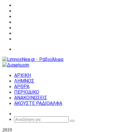
Facebook
X
YouTube
Instagram
Σύνδεση
Random
Article
Sidebar
Μενού
ΑΡΧΙΚΗ
ΛΗΜΝΟΣ
ΑΡΘΡΑ
ΠΕΡΙΟΔΙΚΟ
ΑΝΑΚΟΙΝΩΣΕΙΣ
ΑΚΟΥΣΤΕ ΡΑΔΙΟΑΛΦΑ
Random
Article
Αναζήτηση
για
2019