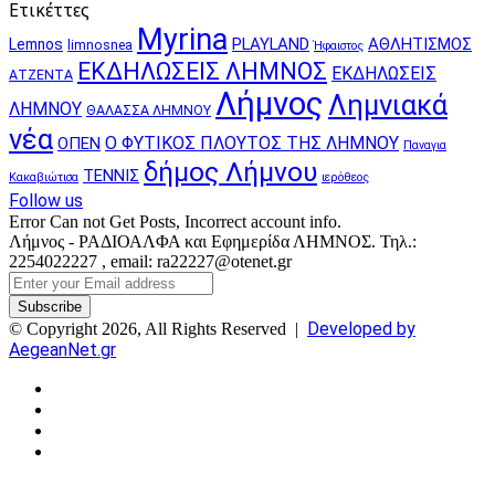
Ετικέττες
Myrina
PLAYLAND
ΑΘΛΗΤΙΣΜΟΣ
Lemnos
limnosnea
Ήφαιστος
ΕΚΔΗΛΩΣΕΙΣ ΛΗΜΝΟΣ
ΕΚΔΗΛΩΣΕΙΣ
ΑΤΖΕΝΤΑ
Λήμνος
Λημνιακά
ΛΗΜΝΟΥ
ΘΑΛΑΣΣΑ ΛΗΜΝΟΥ
νέα
Ο ΦΥΤΙΚΟΣ ΠΛΟΥΤΟΣ ΤΗΣ ΛΗΜΝΟΥ
ΟΠΕΝ
Παναγια
δήμος Λήμνου
ΤΕΝΝΙΣ
Κακαβιώτισα
ιερόθεος
Follow us
Error Can not Get Posts, Incorrect account info.
Λήμνος - ΡΑΔΙΟΑΛΦΑ και Εφημερίδα ΛΗΜΝΟΣ. Τηλ.:
2254022227 , email: ra22227@otenet.gr
Enter
your
Email
Developed by
© Copyright 2026, All Rights Reserved |
address
AegeanNet.gr
Facebook
X
YouTube
Instagram
Facebook
X
Back