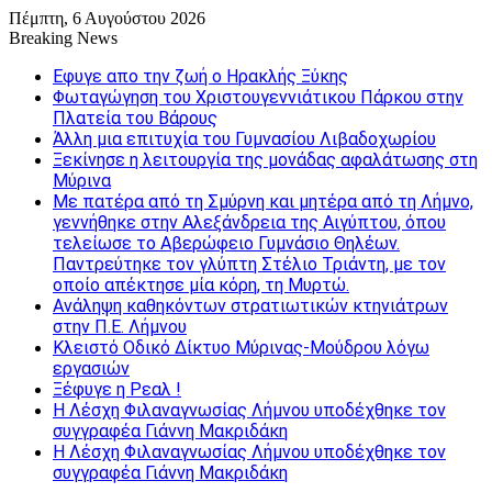
Πέμπτη, 6 Αυγούστου 2026
Breaking News
Εφυγε απο την ζωή o Ηρακλής Ξύκης
Φωταγώγηση του Χριστουγεννιάτικου Πάρκου στην
Πλατεία του Βάρους
Άλλη μια επιτυχία του Γυμνασίου Λιβαδοχωρίου
Ξεκίνησε η λειτουργία της μονάδας αφαλάτωσης στη
Μύρινα
Με πατέρα από τη Σμύρνη και μητέρα από τη Λήμνο,
γεννήθηκε στην Αλεξάνδρεια της Αιγύπτου, όπου
τελείωσε το Αβερώφειο Γυμνάσιο Θηλέων.
Παντρεύτηκε τον γλύπτη Στέλιο Τριάντη, με τον
οποίο απέκτησε μία κόρη, τη Μυρτώ.
Ανάληψη καθηκόντων στρατιωτικών κτηνιάτρων
στην Π.Ε. Λήμνου
Κλειστό Οδικό Δίκτυο Μύρινας-Μούδρου λόγω
εργασιών
Ξέφυγε η Ρεαλ !
Η Λέσχη Φιλαναγνωσίας Λήμνου υποδέχθηκε τον
συγγραφέα Γιάννη Μακριδάκη
Η Λέσχη Φιλαναγνωσίας Λήμνου υποδέχθηκε τον
συγγραφέα Γιάννη Μακριδάκη