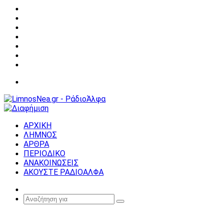
Facebook
X
YouTube
Instagram
Σύνδεση
Random
Article
Sidebar
Μενού
ΑΡΧΙΚΗ
ΛΗΜΝΟΣ
ΑΡΘΡΑ
ΠΕΡΙΟΔΙΚΟ
ΑΝΑΚΟΙΝΩΣΕΙΣ
ΑΚΟΥΣΤΕ ΡΑΔΙΟΑΛΦΑ
Random
Article
Αναζήτηση
για