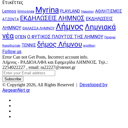
Ετικέττες
Myrina
PLAYLAND
ΑΘΛΗΤΙΣΜΟΣ
Lemnos
limnosnea
Ήφαιστος
ΕΚΔΗΛΩΣΕΙΣ ΛΗΜΝΟΣ
ΕΚΔΗΛΩΣΕΙΣ
ΑΤΖΕΝΤΑ
Λήμνος
Λημνιακά
ΛΗΜΝΟΥ
ΘΑΛΑΣΣΑ ΛΗΜΝΟΥ
νέα
Ο ΦΥΤΙΚΟΣ ΠΛΟΥΤΟΣ ΤΗΣ ΛΗΜΝΟΥ
ΟΠΕΝ
Παναγια
δήμος Λήμνου
ΤΕΝΝΙΣ
Κακαβιώτισα
ιερόθεος
Follow us
Error Can not Get Posts, Incorrect account info.
Λήμνος - ΡΑΔΙΟΑΛΦΑ και Εφημερίδα ΛΗΜΝΟΣ. Τηλ.:
2254022227 , email: ra22227@otenet.gr
Enter
your
Email
Developed by
© Copyright 2026, All Rights Reserved |
address
AegeanNet.gr
Facebook
X
YouTube
Instagram
Facebook
X
Back