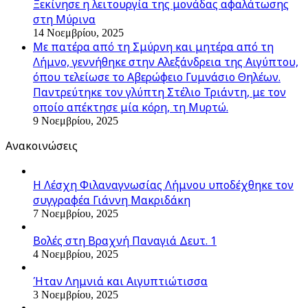
Ξεκίνησε η λειτουργία της μονάδας αφαλάτωσης
στη Μύρινα
14 Νοεμβρίου, 2025
Με πατέρα από τη Σμύρνη και μητέρα από τη
Λήμνο, γεννήθηκε στην Αλεξάνδρεια της Αιγύπτου,
όπου τελείωσε το Αβερώφειο Γυμνάσιο Θηλέων.
Παντρεύτηκε τον γλύπτη Στέλιο Τριάντη, με τον
οποίο απέκτησε μία κόρη, τη Μυρτώ.
9 Νοεμβρίου, 2025
Ανακοινώσεις
Η Λέσχη Φιλαναγνωσίας Λήμνου υποδέχθηκε τον
συγγραφέα Γιάννη Μακριδάκη
7 Νοεμβρίου, 2025
Βολές στη Βραχνή Παναγιά Δευτ. 1
4 Νοεμβρίου, 2025
Ήταν Λημνιά και Αιγυπτιώτισσα
3 Νοεμβρίου, 2025