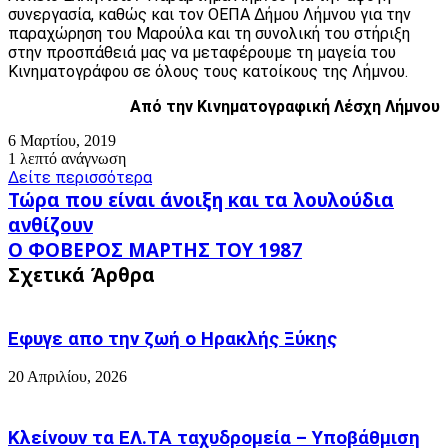
συνεργασία, καθώς και τον ΟΕΠΑ Δήμου Λήμνου για την
παραχώρηση του Μαρούλα και τη συνολική του στήριξη
στην προσπάθειά μας να μεταφέρουμε τη μαγεία του
Κινηματογράφου σε όλους τους κατοίκους της Λήμνου.
Από την Κινηματογραφική Λέσχη Λήμνου
6 Μαρτίου, 2019
1 λεπτό ανάγνωση
Δείτε περισσότερα
Τώρα
Τώρα που είναι άνοιξη και τα λουλούδια
που
ανθίζουν
είναι
Ο
Ο ΦΟΒΕΡΟΣ ΜΑΡΤΗΣ ΤΟΥ 1987
άνοιξη
ΦΟΒΕΡΟΣ
και
Σχετικά Άρθρα
ΜΑΡΤΗΣ
τα
ΤΟΥ
λουλούδια
1987
ανθίζουν
Εφυγε απο την ζωή o Ηρακλής Ξύκης
20 Απριλίου, 2026
Κλείνουν τα ΕΛ.ΤΑ ταχυδρομεία – Υποβάθμιση